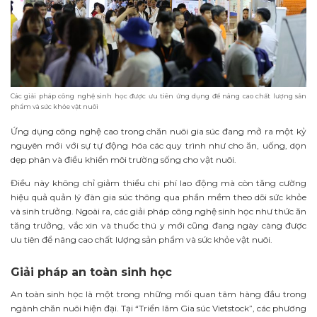
Các giải pháp công nghệ sinh học được ưu tiên ứng dụng để nâng cao chất lượng sản
phẩm và sức khỏe vật nuôi
Ứng dụng công nghệ cao trong chăn nuôi gia súc đang mở ra một kỷ
nguyên mới với sự tự động hóa các quy trình như cho ăn, uống, dọn
dẹp phân và điều khiển môi trường sống cho vật nuôi.
Điều này không chỉ giảm thiểu chi phí lao động mà còn tăng cường
hiệu quả quản lý đàn gia súc thông qua phần mềm theo dõi sức khỏe
và sinh trưởng. Ngoài ra, các giải pháp công nghệ sinh học như thức ăn
tăng trưởng, vắc xin và thuốc thú y mới cũng đang ngày càng được
ưu tiên để nâng cao chất lượng sản phẩm và sức khỏe vật nuôi.
Giải pháp an toàn sinh học
An toàn sinh học là một trong những mối quan tâm hàng đầu trong
ngành chăn nuôi hiện đại. Tại “Triển lãm Gia súc Vietstock”, các phương