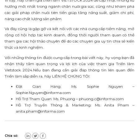
Vì vậy, hãy tham gia triển lãm VIETSTOCK 2024 để
cập nhật những xu
hướng mới nhất trong ngành chăn nuôi gia súc, cũng như khám phá
các giải pháp chăn nuôi tiên tiến giúp tăng năng suất, giảm chi phí,
nâng cao chất lượng sản phẩm.
Và đây cũng là gặp gỡ và kết nối với các nhà cung cấp tiềm năng, mở
rộng cơ hội hợp tác kinh doanh, đồng thời người tham quan có thể
tham gia các hội thảo chuyên đề do các chuyên gia uy tín chia sẻ kiến
thức và kinh nghiệm.
Với những thông tin được cung cấp trong bài viết này, hy vọng bạn đã
nhận thấy tầm quan trọng và lợi ích của việc tham gia Triển lãm
Vietstock 2024.Nếu bạn đang cần giải đáp thông tin liên quan đến
Triển lãm sắp diễn ra, hãy LIÊN
HỆ CHÚNG TÔI:
Đặt Gian Hàng: Ms. Sophie Nguyen –
Sophie.Nguyen@informa.com
Hỗ Trợ Tham Quan: Ms. Phuong –
phuong.c@informa.com
Hỗ Trợ Truyền Thông & Marketing: Ms. Anita Pham –
anita.pham@informa.com
Chia sẻ: