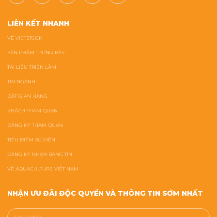
LIÊN KẾT NHANH
VỀ VIETSTOCK
SẢN PHẨM TRƯNG BÀY
TÀI LIỆU TRIỂN LÃM
TIN NGÀNH
ĐẶT GIAN HÀNG
KHÁCH THAM QUAN
ĐĂNG KÝ THAM QUAN
TIÊU ĐIỂM SỰ KIỆN
ĐĂNG KÝ NHẬN BẢNG TIN
VỀ AQUACULTURE VIỆT NAM
NHẬN ƯU ĐÃI ĐỘC QUYỀN VÀ THÔNG TIN SỚM NHẤT