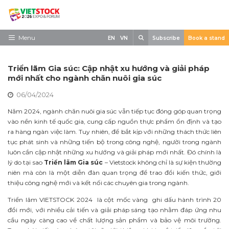
Skip
to
content
Search
Menu
EN
VN
Subscribe
Book a stand
Trang chủ
Triển lãm Gia súc: Cập nhật xu hướng và giải pháp
Về triển lãm
mới nhất cho ngành chăn nuôi gia súc
06/04/2024
Trưng Bày
Năm 2024, ngành chăn nuôi gia súc vẫn tiếp tục đóng góp quan trọng
Tham Quan
vào nền kinh tế quốc gia, cung cấp nguồn thực phẩm ổn định và tạo
ra hàng ngàn việc làm. Tuy nhiên, để bắt kịp với những thách thức liên
Tin tức
tục phát sinh và những tiến bộ trong công nghệ, người trong ngành
luôn cần cập nhật những xu hướng và giải pháp mới nhất. Đó chính là
Liên Hệ
lý do tại sao
Triển lãm Gia súc
– Vietstock không chỉ là sự kiện thường
niên mà còn là một diễn đàn quan trọng để trao đổi kiến thức, giới
thiệu công nghệ mới và kết nối các chuyên gia trong ngành.
Triển lãm VIETSTOCK 2024 là cột mốc vàng ghi dấu hành trình 20
đổi mới, với nhiều cải tiến và giải pháp sáng tạo nhằm đáp ứng nhu
cầu ngày càng cao về chất lượng sản phẩm và bảo vệ môi trường.