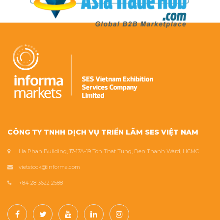
CÔNG TY TNHH DỊCH VỤ TRIỂN LÃM SES VIỆT NAM
Ha Phan Building, 17-17A-19 Ton That Tung, Ben Thanh Ward, HCMC
vietstock@informa.com
+84 28 3622 2588