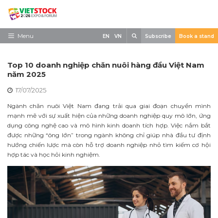
Skip
to
content
Search
Menu
EN
VN
Subscribe
Book a stand
Trang chủ
Top 10 doanh nghiệp chăn nuôi hàng đầu Việt Nam
Về triển lãm
năm 2025
17/07/2025
Trưng Bày
Ngành chăn nuôi Việt Nam đang trải qua giai đoạn chuyển mình
Tham Quan
mạnh mẽ với sự xuất hiện của những doanh nghiệp quy mô lớn, ứng
dụng công nghệ cao và mô hình kinh doanh tích hợp. Việc nắm bắt
Tin tức
được những “ông lớn” trong ngành không chỉ giúp nhà đầu tư định
hướng chiến lược mà còn hỗ trợ doanh nghiệp nhỏ tìm kiếm cơ hội
Liên Hệ
hợp tác và học hỏi kinh nghiệm.