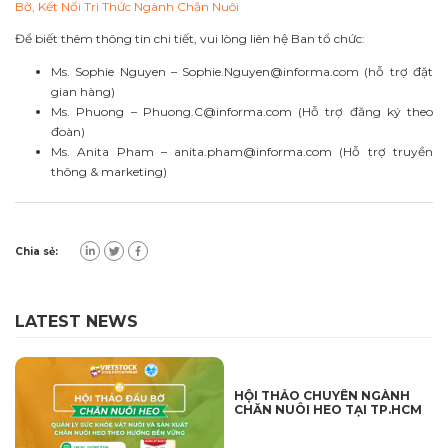
Bờ, Kết Nối Tri Thức Ngành Chăn Nuôi
Để biết thêm thông tin chi tiết, vui lòng liên hệ Ban tổ chức:
Ms. Sophie Nguyen –
Sophie.Nguyen@informa.com
(hỗ trợ đặt
gian hàng)
Ms. Phuong –
Phuong.C@informa.com
(Hỗ trợ đăng ký theo
đoàn)
Ms. Anita Pham –
anita.pham@informa.com
(Hỗ trợ truyền
thông & marketing)
Chia sẻ:
LATEST NEWS
HỘI THẢO CHUYÊN NGÀNH
CHĂN NUÔI HEO TẠI TP.HCM