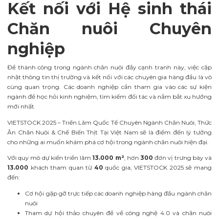
Kết nối với Hệ sinh thái
Chăn nuôi Chuyên
nghiệp
Để thành công trong ngành chăn nuôi đầy cạnh tranh này, việc cập
nhật thông tin thị trường và kết nối với các chuyên gia hàng đầu là vô
cùng quan trọng. Các doanh nghiệp cần tham gia vào các sự kiện
ngành để học hỏi kinh nghiệm, tìm kiếm đối tác và nắm bắt xu hướng
mới nhất.
VIETSTOCK 2025 – Triển Lãm Quốc Tế Chuyên Ngành Chăn Nuôi, Thức
Ăn Chăn Nuôi & Chế Biến Thịt Tại Việt Nam sẽ là điểm đến lý tưởng
cho những ai muốn khám phá cơ hội trong ngành chăn nuôi hiện đại.
Với quy mô dự kiến triển lãm
13.000 m²
, hơn
300
đơn vị trưng bày và
13.000
khách tham quan từ
40
quốc gia, VIETSTOCK 2025 sẽ mang
đến:
Cơ hội gặp gỡ trực tiếp các doanh nghiệp hàng đầu ngành chăn
nuôi
Tham dự hội thảo chuyên đề về công nghệ 4.0 và chăn nuôi