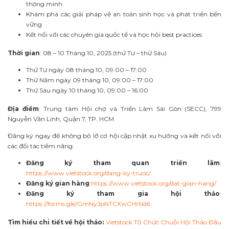
thông minh
Khám phá các giải pháp về an toàn sinh học và phát triển bền
vững
Kết nối với các chuyên gia quốc tế và học hỏi best practices
Thời gian
: 08 – 10 Tháng 10, 2025 (thứ Tư – thứ Sáu)
Thứ Tư ngày 08 tháng 10, 09:00 – 17:00
Thứ Năm ngày 09 tháng 10, 09:00 – 17:00
Thứ Sáu ngày 10 tháng 10, 09:00 – 16:00
Địa điểm
: Trung tâm Hội chợ và Triển Lãm Sài Gòn (SECC), 799
Nguyễn Văn Linh, Quận 7, TP. HCM
Đăng ký ngay để không bỏ lỡ cơ hội cập nhật xu hướng và kết nối với
các đối tác tiềm năng:
Đăng ký tham quan triển lãm
:
https://www.vietstock.org/dang-ky-truoc/
Đăng ký gian hàng
:
https://www.vietstock.org/dat-gian-hang/
Đăng ký tham gia hội thảo
:
https://forms.gle/GmNyJpNTCXwCHrNd6
Tìm hiểu chi tiết về hội thảo:
Vietstock Tổ Chức Chuỗi Hội Thảo Đầu