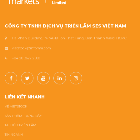
CÔNG TY TNHH DỊCH VỤ TRIỂN LÃM SES VIỆT NAM
Ha Phan Building, 17-17A-19 Ton That Tung, Ben Thanh Ward, HCMC
vietstock@informa.com
+84 28 3622 2588
LIÊN KẾT NHANH
VỀ VIETSTOCK
SẢN PHẨM TRƯNG BÀY
TÀI LIỆU TRIỂN LÃM
TIN NGÀNH