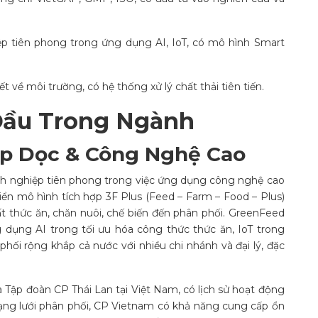
p tiên phong trong ứng dụng AI, IoT, có mô hình Smart
 về môi trường, có hệ thống xử lý chất thải tiên tiến.
Đầu Trong Ngành
p Dọc & Công Nghệ Cao
h nghiệp tiên phong trong việc ứng dụng công nghệ cao
riển mô hình tích hợp 3F Plus (Feed – Farm – Food – Plus)
ất thức ăn, chăn nuôi, chế biến đến phân phối. GreenFeed
 dụng AI trong tối ưu hóa công thức thức ăn, IoT trong
phối rộng khắp cả nước với nhiều chi nhánh và đại lý, đặc
 Tập đoàn CP Thái Lan tại Việt Nam, có lịch sử hoạt động
mạng lưới phân phối, CP Vietnam có khả năng cung cấp ổn