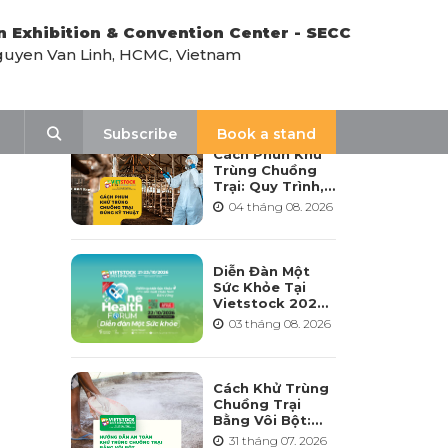
n Exhibition & Convention Center - SECC
uyen Van Linh, HCMC, Vietnam
LATEST NEWS
Search
Subscribe
Book a stand
Cách Phun Khử
Trùng Chuồng
Trại: Quy Trình,
Tần Suất Và Lưu
04 tháng 08. 2026
Ý Khi Sử Dụng
Diễn Đàn Một
Sức Khỏe Tại
Vietstock 2026:
Hướng Tới Phát
03 tháng 08. 2026
Triển Ngành
Chăn Nuôi Bền
Vững
Cách Khử Trùng
Chuồng Trại
Bằng Vôi Bột:
Cách Rải, Thời
31 tháng 07. 2026