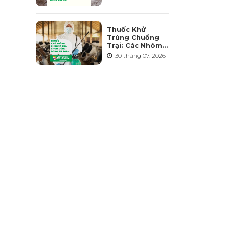
Điểm Và Những
Sai Lầm Cần
Tránh
Thuốc Khử
Trùng Chuồng
Trại: Các Nhóm
Hoạt Chất, Cách
30 tháng 07. 2026
Chọn Và Lưu Ý
An Toàn