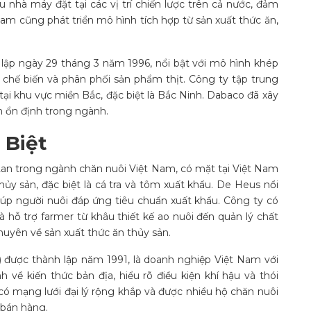
 nhà máy đặt tại các vị trí chiến lược trên cả nước, đảm
m cũng phát triển mô hình tích hợp từ sản xuất thức ăn,
lập ngày 29 tháng 3 năm 1996, nổi bật với mô hình khép
n chế biến và phân phối sản phẩm thịt. Công ty tập trung
tại khu vực miền Bắc, đặc biệt là Bắc Ninh. Dabaco đã xây
n ổn định trong ngành.
 Biệt
an trong ngành chăn nuôi Việt Nam, có mặt tại Việt Nam
y sản, đặc biệt là cá tra và tôm xuất khẩu. De Heus nổi
iúp người nuôi đáp ứng tiêu chuẩn xuất khẩu. Công ty có
 hỗ trợ farmer từ khâu thiết kế ao nuôi đến quản lý chất
huyên về sản xuất thức ăn thủy sản.
 được thành lập năm 1991, là doanh nghiệp Việt Nam với
ề kiến thức bản địa, hiểu rõ điều kiện khí hậu và thói
ó mạng lưới đại lý rộng khắp và được nhiều hộ chăn nuôi
 bán hàng.