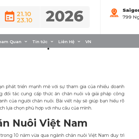
2026
Saigo
21.10
799 Ng
23.10
ăn Nuôi Uy Tín Việt
 Dẫn Chọn Đối Tác
ham Quan
Tin tức
Liên Hệ
VN
ạn phát triển mạnh mẽ với sự tham gia của nhiều doanh
g đối tác cung cấp thức ăn chăn nuôi và giải pháp công
anh của người chăn nuôi. Bài viết này sẽ giúp bạn hiểu rõ
ch lựa chọn phù hợp với nhu cầu của mình.
ăn Nuôi Việt Nam
 trong 10 năm vừa qua ngành chăn nuôi Việt Nam duy trì