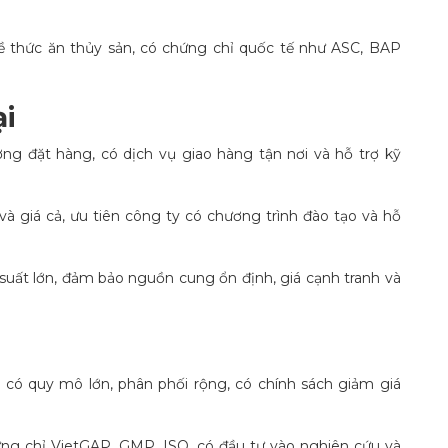
 thức ăn thủy sản, có chứng chỉ quốc tế như ASC, BAP
i
ợng đặt hàng, có dịch vụ giao hàng tận nơi và hỗ trợ kỹ
à giá cả, ưu tiên công ty có chương trình đào tạo và hỗ
suất lớn, đảm bảo nguồn cung ổn định, giá cạnh tranh và
có quy mô lớn, phân phối rộng, có chính sách giảm giá
ng chỉ VietGAP, GMP, ISO, có đầu tư vào nghiên cứu và