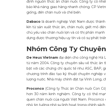
định nguồn thức ăn chăn nuôi. Công ty có nhiều
bảo khả năng giao hàng nhanh chóng. CP Vietna
giống, đến chăn nuôi và chế biến.
Dabaco
là doanh nghiệp Việt Nam được thành 
kín từ sản xuất thức ăn, chăn nuôi, giết mổ đế
chủ yếu vào chăn nuôi lợn và có thị phần mạnh 
dựng được thương hiệu uy tín và có sự phát triể
Nhóm Công Ty Chuyên
De Heus Vietnam
đại diện cho công nghệ Hà L
từ năm 2004. Công ty chuyên sâu về thức ăn thủ
bật với các chứng chỉ quốc tế như ASC, BAP, g
chương trình đào tạo kỹ thuật chuyên nghiệp và
lượng nước. Nhà máy chính đặt tại Vĩnh Long, c
Proconco
(Công ty Thức ăn Chăn nuôi Con Cò)
hơn 30 năm kinh nghiệm. Công ty có thế mạnh v
quen chăn nuôi của người Việt Nam. Proconco c
nhỏ tin tưởng nhờ sự linh hoạt trong chính sách