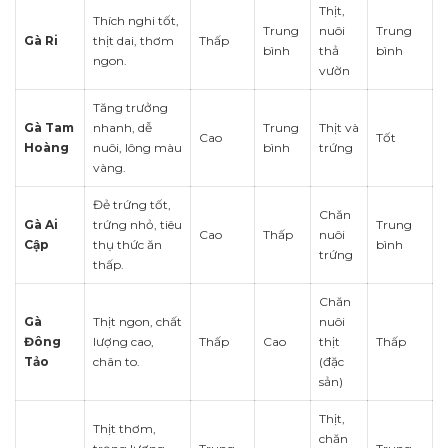
Thịt,
Thích nghi tốt,
Trung
nuôi
Trung
Gà Ri
thịt dai, thơm
Thấp
bình
thả
bình
ngon.
vườn
Tăng trưởng
Gà Tam
nhanh, dễ
Trung
Thịt và
Cao
Tốt
Hoàng
nuôi, lông màu
bình
trứng
vàng.
Đẻ trứng tốt,
Chăn
Gà Ai
trứng nhỏ, tiêu
Trung
Cao
Thấp
nuôi
Cập
thụ thức ăn
bình
trứng
thấp.
Chăn
Gà
Thịt ngon, chất
nuôi
Đông
lượng cao,
Thấp
Cao
thịt
Thấp
Tảo
chân to.
(đặc
sản)
Thịt,
Thịt thơm,
chăn