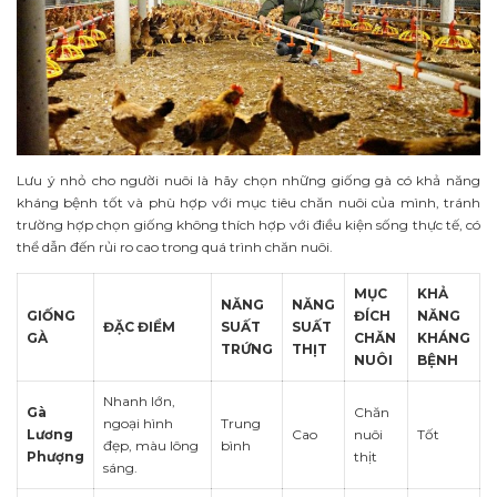
Lưu ý nhỏ cho người nuôi là hãy chọn những giống gà có khả năng
kháng bệnh tốt và phù hợp với mục tiêu chăn nuôi của mình, tránh
trường hợp chọn giống không thích hợp với điều kiện sống thực tế, có
thể dẫn đến rủi ro cao trong quá trình chăn nuôi.
MỤC
KHẢ
NĂNG
NĂNG
GIỐNG
ĐÍCH
NĂNG
ĐẶC ĐIỂM
SUẤT
SUẤT
GÀ
CHĂN
KHÁNG
TRỨNG
THỊT
NUÔI
BỆNH
Nhanh lớn,
Gà
Chăn
ngoại hình
Trung
Lương
Cao
nuôi
Tốt
đẹp, màu lông
bình
Phượng
thịt
sáng.