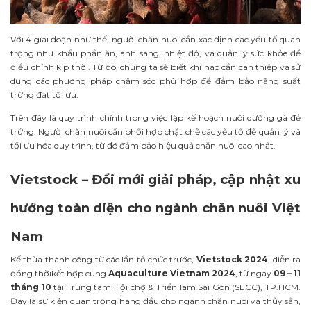
Với 4 giai đoạn như thế, người chăn nuôi cần xác định các yếu tố quan
trọng như khẩu phần ăn, ánh sáng, nhiệt độ, và quản lý sức khỏe để
điều chỉnh kịp thời. Từ đó, chúng ta sẽ biết khi nào cần can thiệp và sử
dụng các phương pháp chăm sóc phù hợp để đảm bảo năng suất
trứng đạt tối ưu.
Trên đây là quy trình chính trong việc lập kế hoạch nuôi dưỡng gà đẻ
trứng. Người chăn nuôi cần phối hợp chặt chẽ các yếu tố để quản lý và
tối ưu hóa quy trình, từ đó đảm bảo hiệu quả chăn nuôi cao nhất.
Vietstock – Đổi mới giải pháp, cập nhật xu
hướng toàn diện cho ngành chăn nuôi Việt
Nam
Kế thừa thành công từ các lần tổ chức trước,
Vietstock 2024
, diễn ra
đồng thờikết hợp cùng
Aquaculture Vietnam 2024
, từ ngày
09 – 11
tháng 10
tại Trung tâm Hội chợ & Triển lãm Sài Gòn (SECC), TP.HCM.
Đây là sự kiện quan trọng hàng đầu cho ngành chăn nuôi và thủy sản,