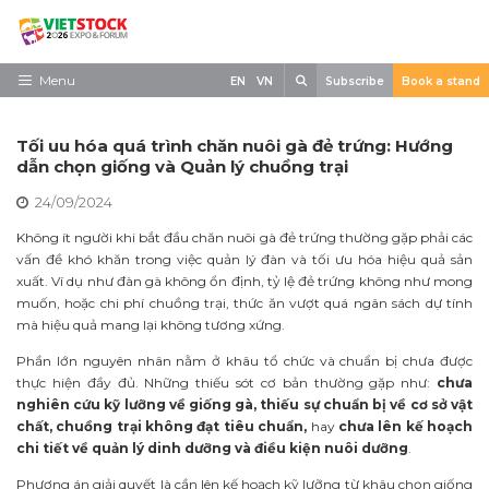
Skip
to
content
Search
Menu
EN
VN
Subscribe
Book a stand
Trang chủ
Tối uu hóa quá trình chăn nuôi gà đẻ trứng: Hướng
Về triển lãm
dẫn chọn giống và Quản lý chuồng trại
24/09/2024
Trưng Bày
Không ít người khi bắt đầu chăn nuôi gà đẻ trứng thường gặp phải các
Tham Quan
vấn đề khó khăn trong việc quản lý đàn và tối ưu hóa hiệu quả sản
xuất. Ví dụ như đàn gà không ổn định, tỷ lệ đẻ trứng không như mong
Tin tức
muốn, hoặc chi phí chuồng trại, thức ăn vượt quá ngân sách dự tính
mà hiệu quả mang lại không tương xứng.
Liên Hệ
Phần lớn nguyên nhân nằm ở khâu tổ chức và chuẩn bị chưa được
thực hiện đầy đủ. Những thiếu sót cơ bản thường gặp như:
chưa
nghiên cứu kỹ lưỡng về giống gà, thiếu sự chuẩn bị về cơ sở vật
chất, chuồng trại không đạt tiêu chuẩn,
hay
chưa lên kế hoạch
chi tiết về quản lý dinh dưỡng và điều kiện nuôi dưỡng
.
Phương án giải quyết là cần lên kế hoạch kỹ lưỡng từ khâu chọn giống