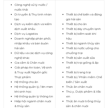
Công nghệ xử lý nước /
nước thải
Di truyền & Thụ tinh nhân
Thiết bị chế biến và đóng
tạo
gói hải sản
Dịch vụ kiểm dịch và kiểm
Thiết bị cho ăn
dịch xuất khẩu
Thiết bị dây chuyền lạnh
Dịch vụ Logistics
Thiết bị kiểm soát khí
Doanh nghiệp phân phối,
hậu
nhập khẩu và bán buôn
Thiết bị ngành thủy sản
hải sản
Thiết bị nước uống cho
Dữ liệu và các dịch vụ công
chuồng trại
nghệ khác
Thiết bị sản xuất sữa
Gia cầm & Chăn nuôi
Thiết bị trại giống & ấp
Giải pháp An toàn, Vệ sinh
nở
& Truy xuất Nguồn gốc
Thiết bị trang trại
Thực phẩm
Thiết bị / Phần mềm Chế
Hệ thống cho ăn
biến / Sản xuất
Hệ thống quản lý / lên men
Thức ăn chăn nuôi
khí sinh học
Thú y, Dược phẩm & Vắc
Hệ thống quản lý thông tin
xin
Hiệp hội ngành chăn nuôi
Thức ăn nuôi trồng thủy
& thủy sản
sản & chăn nuôi