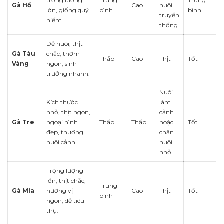
trọng lượng
Trung
Trung
Gà Hồ
Cao
nuôi
lớn, giống quý
bình
bình
truyền
hiếm.
thống
Dễ nuôi, thịt
Gà Tàu
chắc, thơm
Thấp
Cao
Thịt
Tốt
Vàng
ngon, sinh
trưởng nhanh.
Nuôi
Kích thước
làm
nhỏ, thịt ngon,
cảnh
Gà Tre
ngoại hình
Thấp
Thấp
hoặc
Tốt
đẹp, thường
chăn
nuôi cảnh.
nuôi
nhỏ
Trọng lượng
lớn, thịt chắc,
Trung
Gà Mía
hương vị
Cao
Thịt
Tốt
bình
ngon, dễ tiêu
thụ.