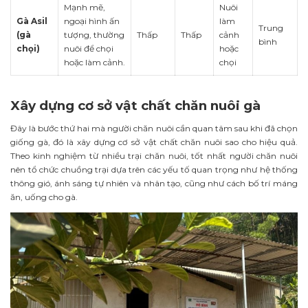
Mạnh mẽ,
Nuôi
Gà Asil
ngoại hình ấn
làm
Trung
(gà
tượng, thường
Thấp
Thấp
cảnh
bình
chọi)
nuôi để chọi
hoặc
hoặc làm cảnh.
chọi
Xây dựng cơ sở vật chất chăn nuôi gà
Đây là bước thứ hai mà người chăn nuôi cần quan tâm sau khi đã chọn
giống gà, đó là xây dựng cơ sở vật chất chăn nuôi sao cho hiệu quả.
Theo kinh nghiệm từ nhiều trại chăn nuôi, tốt nhất người chăn nuôi
nên tổ chức chuồng trại dựa trên các yếu tố quan trọng như hệ thống
thông gió, ánh sáng tự nhiên và nhân tạo, cũng như cách bố trí máng
ăn, uống cho gà.