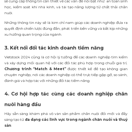
sẽ cung cấp thông tin cần thiết về các vấn đề nổi bật như: an toàn sinh
học, kiểm soát khí nhà kính, và tái tạo năng lượng từ chất thải chăn
nuôi.
Những thông tin này sẽ là kim chỉ nam giúp các doanh nghiệp đưa ra
quyết định chiến lược đúng đắn, phát triển bền vững và bắt kịp những
xu hướng quan trọng của ngành.
3. Kết nối đối tác kinh doanh tiềm năng
Vietstock 2024 cũng là cơ hội lý tưởng để các doanh nghiệp tìm kiếm
và xây dựng mối quan hệ với các đối tác phù hợp trong chuỗi giá trị.
Chương trình
“Match & Meet”
được thiết kế để tạo không gian
chuyên nghiệp, nơi các doanh nghiệp có thể trực tiếp gặp gỡ, so sánh,
đánh giá và hợp tác với những đối tác tiềm năng.
4. Cơ hội hợp tác cùng các doanh nghiệp chăn
nuôi hàng đầu
Hãy sẵn sàng khám phá vô vàn sản phẩm chăn nuôi đổi mới và đầy
sáng tạo từ
đa dạng các lĩnh vực trong ngành chăn nuôi và thuỷ
sản
: