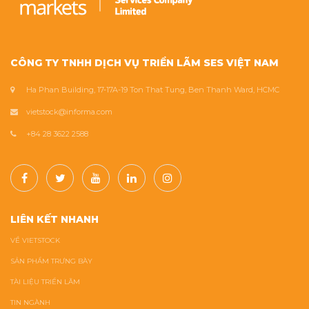
CÔNG TY TNHH DỊCH VỤ TRIỂN LÃM SES VIỆT NAM
Ha Phan Building, 17-17A-19 Ton That Tung, Ben Thanh Ward, HCMC
vietstock@informa.com
+84 28 3622 2588
LIÊN KẾT NHANH
VỀ VIETSTOCK
SẢN PHẨM TRƯNG BÀY
TÀI LIỆU TRIỂN LÃM
TIN NGÀNH