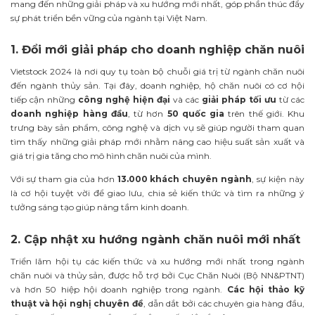
mang đến những giải pháp và xu hướng mới nhất, góp phần thúc đẩy
sự phát triển bền vững của ngành tại Việt Nam.
1. Đổi mới giải pháp cho doanh nghiệp chăn nuôi
Vietstock 2024 là nơi quy tụ toàn bộ chuỗi giá trị từ ngành chăn nuôi
đến ngành thủy sản. Tại đây, doanh nghiệp, hộ chăn nuôi có cơ hội
tiếp cận những
công nghệ hiện đại
và các
giải pháp tối ưu
từ các
doanh nghiệp hàng đầu
, từ
hơn
50 quốc gia
trên thế giới. Khu
trưng bày sản phẩm, công nghệ và dịch vụ sẽ giúp người tham quan
tìm thấy những giải pháp mới nhằm nâng cao hiệu suất sản xuất và
giá trị gia tăng cho mô hình chăn nuôi của mình.
Với sự tham gia của hơn
13.000 khách chuyên ngành
, sự kiện này
là cơ hội tuyệt vời để giao lưu, chia sẻ kiến thức và tìm ra những ý
tưởng sáng tạo giúp nâng tầm kinh doanh.
2. Cập nhật xu hướng ngành chăn nuôi mới nhất
Triển lãm hội tụ các kiến thức và xu hướng mới nhất trong ngành
chăn nuôi và thủy sản, được hỗ trợ bởi Cục Chăn Nuôi (Bộ NN&PTNT)
và hơn 50 hiệp hội doanh nghiệp trong ngành.
Các hội thảo kỹ
thuật và hội nghị chuyên đề
, dẫn dắt bởi các chuyên gia hàng đầu,