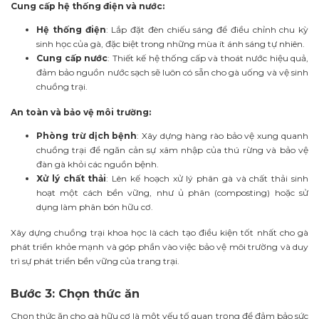
Cung cấp hệ thống điện và nước:
Hệ thống điện
: Lắp đặt đèn chiếu sáng để điều chỉnh chu kỳ
sinh học của gà, đặc biệt trong những mùa ít ánh sáng tự nhiên.
Cung cấp nước
: Thiết kế hệ thống cấp và thoát nước hiệu quả,
đảm bảo nguồn nước sạch sẽ luôn có sẵn cho gà uống và vệ sinh
chuồng trại.
An toàn và bảo vệ môi trường:
Phòng trừ dịch bệnh
: Xây dựng hàng rào bảo vệ xung quanh
chuồng trại để ngăn cản sự xâm nhập của thú rừng và bảo vệ
đàn gà khỏi các nguồn bệnh.
Xử lý chất thải
: Lên kế hoạch xử lý phân gà và chất thải sinh
hoạt một cách bền vững, như ủ phân (composting) hoặc sử
dụng làm phân bón hữu cơ.
Xây dựng chuồng trại khoa học là cách tạo điều kiện tốt nhất cho gà
phát triển khỏe mạnh và góp phần vào việc bảo vệ môi trường và duy
trì sự phát triển bền vững của trang trại.
Bước 3: Chọn thức ăn
Chọn thức ăn cho gà hữu cơ là một yếu tố quan trọng để đảm bảo sức