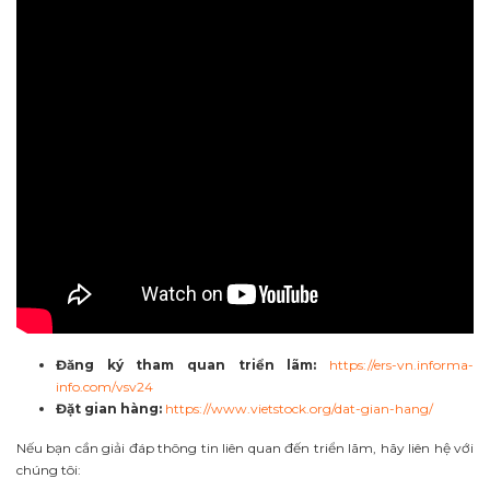
Đăng ký tham quan triển lãm:
https://ers-vn.informa-
info.com/vsv24
Đặt gian hàng:
https://www.vietstock.org/dat-gian-hang/
Nếu bạn cần giải đáp thông tin liên quan đến triển lãm, hãy liên hệ với
chúng tôi: