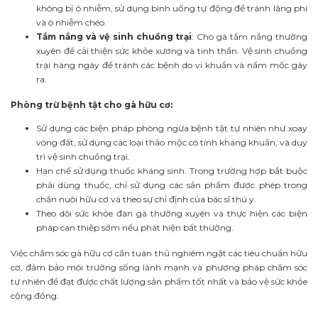
không bị ô nhiễm, sử dụng bình uống tự động để tránh lãng phí
và ô nhiễm chéo.
Tắm nắng và vệ sinh chuồng trại
: Cho gà tắm nắng thường
xuyên để cải thiện sức khỏe xương và tinh thần. Vệ sinh chuồng
trại hàng ngày để tránh các bệnh do vi khuẩn và nấm mốc gây
ra.
Phòng trừ bệnh tật cho gà hữu cơ:
Sử dụng các biện pháp phòng ngừa bệnh tật tự nhiên như xoay
vòng đất, sử dụng các loại thảo mộc có tính kháng khuẩn, và duy
trì vệ sinh chuồng trại.
Hạn chế sử dụng thuốc kháng sinh. Trong trường hợp bắt buộc
phải dùng thuốc, chỉ sử dụng các sản phẩm được phép trong
chăn nuôi hữu cơ và theo sự chỉ định của bác sĩ thú y.
Theo dõi sức khỏe đàn gà thường xuyên và thực hiện các biện
pháp can thiệp sớm nếu phát hiện bất thường.
Việc chăm sóc gà hữu cơ cần tuân thủ nghiêm ngặt các tiêu chuẩn hữu
cơ, đảm bảo môi trường sống lành mạnh và phương pháp chăm sóc
tự nhiên để đạt được chất lượng sản phẩm tốt nhất và bảo vệ sức khỏe
cộng đồng.