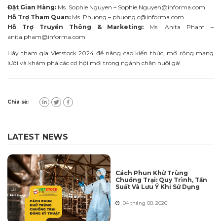
Đặt Gian Hàng:
Ms. Sophie Nguyen –
Sophie.Nguyen@informa.com
Hỗ Trợ Tham Quan:
Ms. Phuong –
phuong.c@informa.com
Hỗ Trợ Truyền Thông & Marketing:
Ms. Anita Pham –
anita.pham@informa.com
Hãy tham gia Vietstock 2024 để nâng cao kiến thức, mở rộng mạng
lưới và khám phá các cơ hội mới trong ngành chăn nuôi gà!
Chia sẻ:
LATEST NEWS
Cách Phun Khử Trùng
Chuồng Trại: Quy Trình, Tần
Suất Và Lưu Ý Khi Sử Dụng
04 tháng 08. 2026