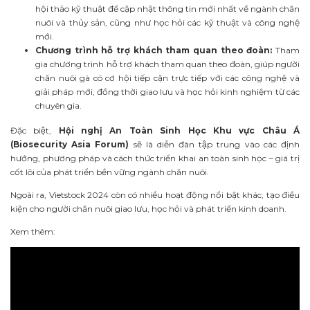
hội thảo kỹ thuật để cập nhật thông tin mới nhất về ngành chăn
nuôi và thủy sản, cũng như học hỏi các kỹ thuật và công nghệ
mới.
Chương trình hỗ trợ khách tham quan theo đoàn:
Tham
gia chương trình hỗ trợ khách tham quan theo đoàn, giúp người
chăn nuôi gà có cơ hội tiếp cận trực tiếp với các công nghệ và
giải pháp mới, đồng thời giao lưu và học hỏi kinh nghiệm từ các
chuyên gia.
Đặc biệt,
Hội nghị An Toàn Sinh Học Khu vực Châu Á
(Biosecurity Asia Forum)
sẽ là diễn đàn tập trung vào các định
hướng, phương pháp và cách thức triển khai an toàn sinh học – giá trị
cốt lõi của phát triển bền vững ngành chăn nuôi.
Ngoài ra, Vietstock 2024 còn có nhiều hoạt động nổi bật khác, tạo điều
kiện cho người chăn nuôi giao lưu, học hỏi và phát triển kinh doanh.
Xem thêm: