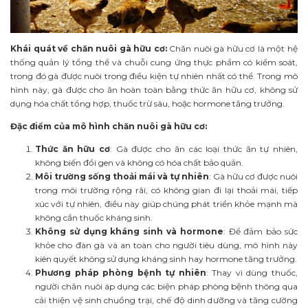
Khái quát về chăn nuôi gà hữu cơ:
Chăn nuôi gà hữu cơ là một hệ
thống quản lý tổng thể và chuỗi cung ứng thực phẩm có kiểm soát,
trong đó gà được nuôi trong điều kiện tự nhiên nhất có thể. Trong mô
hình này, gà được cho ăn hoàn toàn bằng thức ăn hữu cơ, không sử
dụng hóa chất tổng hợp, thuốc trừ sâu, hoặc hormone tăng trưởng.
Đặc điểm của mô hình chăn nuôi gà hữu cơ:
Thức ăn hữu cơ
: Gà được cho ăn các loại thức ăn tự nhiên,
không biến đổi gen và không có hóa chất bảo quản.
Môi trường sống thoải mái và tự nhiên
: Gà hữu cơ được nuôi
trong môi trường rộng rãi, có không gian đi lại thoải mái, tiếp
xúc với tự nhiên, điều này giúp chúng phát triển khỏe mạnh mà
không cần thuốc kháng sinh.
Không sử dụng kháng sinh và hormone
: Để đảm bảo sức
khỏe cho đàn gà và an toàn cho người tiêu dùng, mô hình này
kiên quyết không sử dụng kháng sinh hay hormone tăng trưởng.
Phương pháp phòng bệnh tự nhiên
: Thay vì dùng thuốc,
người chăn nuôi áp dụng các biện pháp phòng bệnh thông qua
cải thiện vệ sinh chuồng trại, chế độ dinh dưỡng và tăng cường