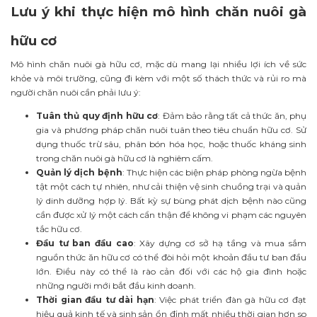
Lưu ý khi thực hiện mô hình chăn nuôi gà
hữu cơ
Mô hình chăn nuôi gà hữu cơ, mặc dù mang lại nhiều lợi ích về sức
khỏe và môi trường, cũng đi kèm với một số thách thức và rủi ro mà
người chăn nuôi cần phải lưu ý:
Tuân thủ quy định hữu cơ
: Đảm bảo rằng tất cả thức ăn, phụ
gia và phương pháp chăn nuôi tuân theo tiêu chuẩn hữu cơ. Sử
dụng thuốc trừ sâu, phân bón hóa học, hoặc thuốc kháng sinh
trong chăn nuôi gà hữu cơ là nghiêm cấm.
Quản lý dịch bệnh
: Thực hiện các biện pháp phòng ngừa bệnh
tật một cách tự nhiên, như cải thiện vệ sinh chuồng trại và quản
lý dinh dưỡng hợp lý. Bất kỳ sự bùng phát dịch bệnh nào cũng
cần được xử lý một cách cẩn thận để không vi phạm các nguyên
tắc hữu cơ.
Đầu tư ban đầu cao
: Xây dựng cơ sở hạ tầng và mua sắm
nguồn thức ăn hữu cơ có thể đòi hỏi một khoản đầu tư ban đầu
lớn. Điều này có thể là rào cản đối với các hộ gia đình hoặc
những người mới bắt đầu kinh doanh.
Thời gian đầu tư dài hạn
: Việc phát triển đàn gà hữu cơ đạt
hiệu quả kinh tế và sinh sản ổn định mất nhiều thời gian hơn so