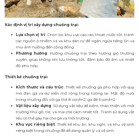
Xác định vị trí xây dựng chuồng trại:
Lựa chọn vị trí
: Chọn lọc khu vực cao ráo, thoát nước tốt, tránh
các nguồn ô nhiễm và xa khu dân cư để ngăn ngừa tiếng ồn và
mùi ảnh hưởng đến cộng đồng.
Phương hướng
: Hướng chuồng trại theo hướng gió thường
xuyên, giúp không khí lưu thông tốt, đảm bảo độ ẩm và nhiệt
độ phù hợp.
Thiết kế chuồng trại:
Kích thước và cấu trúc
: Thiết kế chuồng gà phù hợp với quy
mô đàn gà và dự kiến mở rộng trong tương lai. Mật độ nuôi
trong chuồng đối với gà thịt 8 con/m2, gà đẻ 6 con/m2.
Vật liệu xây dựng
: Sử dụng vật liệu dễ kiếm, thân thiện với môi
trường như gỗ, tre, và mái che cách nhiệt tốt. Tránh sử dụng vật
liệu có thể gây hại cho gà và môi trường.
Khu vực riêng biệt
: Thiết kế khu ăn, khu nghỉ, và khu vệ sinh
riêng biệt trong chuồng để dễ dàng quản lý và vệ sinh.