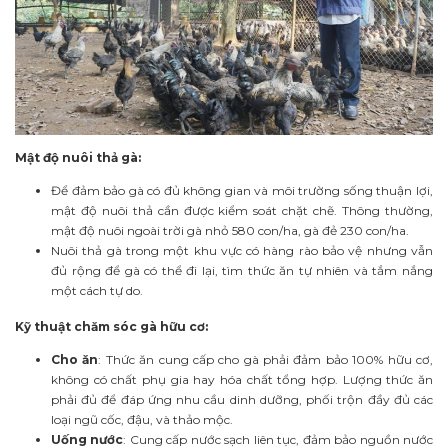
Mật độ nuôi thả gà:
Để đảm bảo gà có đủ không gian và môi trường sống thuận lợi,
mật độ nuôi thả cần được kiểm soát chặt chẽ. Thông thường,
mật độ nuôi ngoài trời gà nhỏ 580 con/ha, gà đẻ 230 con/ha.
Nuôi thả gà trong một khu vực có hàng rào bảo vệ nhưng vẫn
đủ rộng để gà có thể đi lại, tìm thức ăn tự nhiên và tắm nắng
một cách tự do.
Kỹ thuật chăm sóc gà hữu cơ:
Cho ăn
: Thức ăn cung cấp cho gà phải đảm bảo 100% hữu cơ,
không có chất phụ gia hay hóa chất tổng hợp. Lượng thức ăn
phải đủ để đáp ứng nhu cầu dinh dưỡng, phối trộn đầy đủ các
loại ngũ cốc, đậu, và thảo mộc.
Uống nước
: Cung cấp nước sạch liên tục, đảm bảo nguồn nước