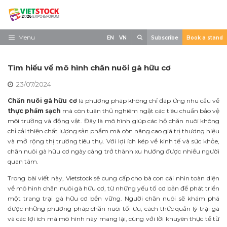
Skip
to
content
Search
Menu
EN
VN
Subscribe
Book a stand
Trang chủ
Tìm hiểu về mô hình chăn nuôi gà hữu cơ
Về triển lãm
23/07/2024
Trưng Bày
Chăn nuôi gà hữu cơ
là phương pháp không chỉ đáp ứng nhu cầu về
thực phẩm sạch
mà còn tuân thủ nghiêm ngặt các tiêu chuẩn bảo vệ
Tham Quan
môi trường và động vật. Đây là mô hình giúp các hộ chăn nuôi không
chỉ cải thiện chất lượng sản phẩm mà còn nâng cao giá trị thương hiệu
Tin tức
và mở rộng thị trường tiêu thụ. Với lợi ích kép về kinh tế và sức khỏe,
chăn nuôi gà hữu cơ ngày càng trở thành xu hướng được nhiều người
Liên Hệ
quan tâm.
Trong bài viết này, Vietstock sẽ cung cấp cho bà con cái nhìn toàn diện
về mô hình chăn nuôi gà hữu cơ, từ những yếu tố cơ bản để phát triển
một trang trại gà hữu cơ bền vững. Người chăn nuôi sẽ khám phá
được những phương pháp chăn nuôi tối ưu, cách thức quản lý trại gà
và các lợi ích mà mô hình này mang lại, cùng với lời khuyên thực tế từ