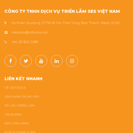
CÔNG TY TNHH DỊCH VỤ TRIỂN LÃM SES VIỆT NAM
Ha Phan Building, 17-17A-19 Ton That Tung, Ben Thanh Ward, HCMC
vietstock@informa.com
+84 28 3622 2588
LIÊN KẾT NHANH
VỀ VIETSTOCK
SẢN PHẨM TRƯNG BÀY
TÀI LIỆU TRIỂN LÃM
TIN NGÀNH
ĐẶT GIAN HÀNG
KHÁCH THAM QUAN