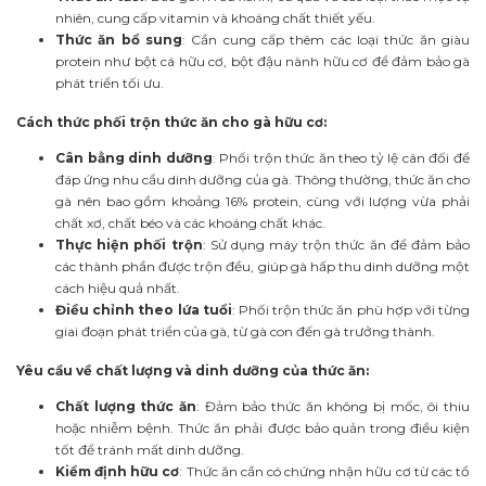
nhiên, cung cấp vitamin và khoáng chất thiết yếu.
Thức ăn bổ sung
: Cần cung cấp thêm các loại thức ăn giàu
protein như bột cá hữu cơ, bột đậu nành hữu cơ để đảm bảo gà
phát triển tối ưu.
Cách thức phối trộn thức ăn cho gà hữu cơ:
Cân bằng dinh dưỡng
: Phối trộn thức ăn theo tỷ lệ cân đối để
đáp ứng nhu cầu dinh dưỡng của gà. Thông thường, thức ăn cho
gà nên bao gồm khoảng 16% protein, cùng với lượng vừa phải
chất xơ, chất béo và các khoáng chất khác.
Thực hiện phối trộn
: Sử dụng máy trộn thức ăn để đảm bảo
các thành phần được trộn đều, giúp gà hấp thu dinh dưỡng một
cách hiệu quả nhất.
Điều chỉnh theo lứa tuổi
: Phối trộn thức ăn phù hợp với từng
giai đoạn phát triển của gà, từ gà con đến gà trưởng thành.
Yêu cầu về chất lượng và dinh dưỡng của thức ăn:
Chất lượng thức ăn
: Đảm bảo thức ăn không bị mốc, ôi thiu
hoặc nhiễm bệnh. Thức ăn phải được bảo quản trong điều kiện
tốt để tránh mất dinh dưỡng.
Kiểm định hữu cơ
: Thức ăn cần có chứng nhận hữu cơ từ các tổ