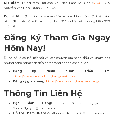
Địa điểm:
Trung tâm Hội chợ và Triển Lãm Sài Gòn (
SECC
), 799
Nguyễn Văn Linh, Quận 7, TP. HCM
Đơn vị tổ chức:
Informa Markets Vietnam – đơn vị tổ chức triển lãm
hàng đầu thế giới với danh mục hơn 550 sự kiện và thương hiệu B2B
quốc tế
Đăng Ký Tham Gia Ngay
Hôm Nay!
Đừng bỏ lỡ cơ hội kết nối với các chuyên gia hàng đầu và khám phá
những công nghệ tiên tiến nhất trong ngành chăn nuôi!
Đăng ký tham quan triển lãm:
https://www.vietstock.org/dang-ky-truoc/
Đăng ký gian hàng:
https://vietstock.org/dat-gian-hang/
Thông Tin Liên Hệ
Đặt Gian Hàng:
Ms. Sophie Nguyen –
Sophie.Nguyen@informa.com
Hỗ Trợ Tham Quan:
Ms. Phuong –
Phuong.C@informa.com