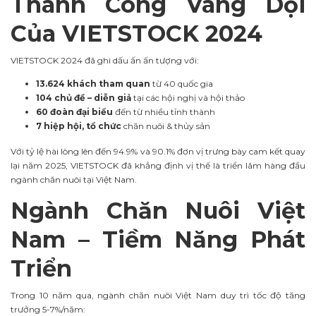
Thành Công Vang Dội
Của VIETSTOCK 2024
VIETSTOCK 2024 đã ghi dấu ấn ấn tượng với:
13.624 khách tham quan
từ 40 quốc gia
104 chủ đề – diễn giả
tại các hội nghị và hội thảo
60 đoàn đại biểu
đến từ nhiều tỉnh thành
7 hiệp hội, tổ chức
chăn nuôi & thủy sản
Với tỷ lệ hài lòng lên đến 94.9% và 90.1% đơn vị trưng bày cam kết quay
lại năm 2025, VIETSTOCK đã khẳng định vị thế là triển lãm hàng đầu
ngành chăn nuôi tại Việt Nam.
Ngành Chăn Nuôi Việt
Nam – Tiềm Năng Phát
Triển
Trong 10 năm qua, ngành chăn nuôi Việt Nam duy trì tốc độ tăng
trưởng 5-7%/năm: