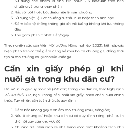
Sử dụng chế phẩm vi sinh EM phun 2-3 lần/tuần trên nền
chuồng và trong khay phân
Rắc vôi bột hoặc bột diatomite lên sàn chuồng
Sử dụng vật liệu lót chuồng từ trấu hun hoặc than sinh học
Đảm bảo hệ thống thông gió tốt với luồng không khí lưu thông
đều
Thu gom phân ít nhất 1 lần/ngày
Theo nghiên cứu của Viện Môi trường Nông nghiệp (2023), kết hợp các
biện pháp trên có thể giảm đáng kể mùi hôi từ chuồng gà, đồng thời
tạo ra môi trường có lợi cho sức khỏe gà.
Cần xin giấy phép gì khi
nuôi gà trong khu dân cư?
Đối với nuôi gà quy mô nhỏ (<50 con) trong khu dân cư, theo Nghị định
13/2020/NĐ-CP, bạn không cần phải xin giấy phép chăn nuôi chính
thức. Tuy nhiên, cần tuân thủ các quy định:
Đảm bảo không gây ô nhiễm môi trường (mùi, tiếng ồn)
Nếu ở chung cư hoặc khu dân cư có quy định riêng, phải tuân
thủ nội quy của khu vực đó
Chuồng trại phải cách xa nhà hàng xóm một khoảng cách phù