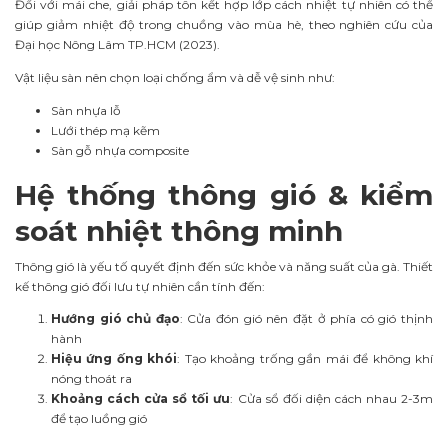
Đối với mái che, giải pháp tôn kết hợp lớp cách nhiệt tự nhiên có thể
giúp giảm nhiệt độ trong chuồng vào mùa hè, theo nghiên cứu của
Đại học Nông Lâm TP.HCM (2023).
Vật liệu sàn nên chọn loại chống ẩm và dễ vệ sinh như:
Sàn nhựa lỗ
Lưới thép mạ kẽm
Sàn gỗ nhựa composite
Hệ thống thông gió & kiểm
soát nhiệt thông minh
Thông gió là yếu tố quyết định đến sức khỏe và năng suất của gà. Thiết
kế thông gió đối lưu tự nhiên cần tính đến:
Hướng gió chủ đạo
: Cửa đón gió nên đặt ở phía có gió thịnh
hành
Hiệu ứng ống khói
: Tạo khoảng trống gần mái để không khí
nóng thoát ra
Khoảng cách cửa sổ tối ưu
: Cửa sổ đối diện cách nhau 2-3m
để tạo luồng gió