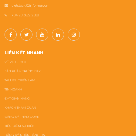
vietstock@informa.com
+84 28 3622 2588
LIÊN KẾT NHANH
VỀ VIETSTOCK
SẢN PHẨM TRƯNG BÀY
TÀI LIỆU TRIỂN LÃM
TIN NGÀNH
ĐẶT GIAN HÀNG
KHÁCH THAM QUAN
ĐĂNG KÝ THAM QUAN
TIÊU ĐIỂM SỰ KIỆN
ĐĂNG KÝ NHẬN BẢNG TIN