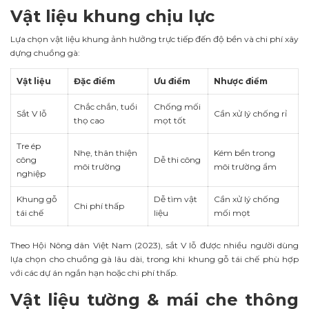
Vật liệu khung chịu lực
Lựa chọn vật liệu khung ảnh hưởng trực tiếp đến độ bền và chi phí xây
dựng chuồng gà:
Vật liệu
Đặc điểm
Ưu điểm
Nhược điểm
Chắc chắn, tuổi
Chống mối
Sắt V lỗ
Cần xử lý chống rỉ
thọ cao
mọt tốt
Tre ép
Nhẹ, thân thiện
Kém bền trong
công
Dễ thi công
môi trường
môi trường ẩm
nghiệp
Khung gỗ
Dễ tìm vật
Cần xử lý chống
Chi phí thấp
tái chế
liệu
mối mọt
Theo Hội Nông dân Việt Nam (2023), sắt V lỗ được nhiều người dùng
lựa chọn cho chuồng gà lâu dài, trong khi khung gỗ tái chế phù hợp
với các dự án ngắn hạn hoặc chi phí thấp.
Vật liệu tường & mái che thông