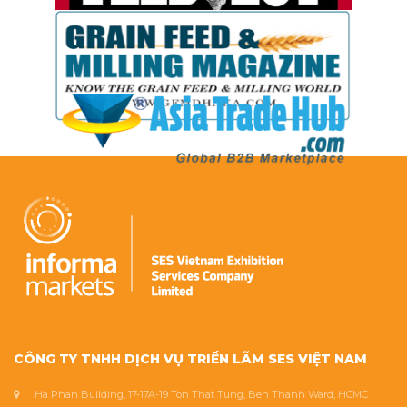
CÔNG TY TNHH DỊCH VỤ TRIỂN LÃM SES VIỆT NAM
Ha Phan Building, 17-17A-19 Ton That Tung, Ben Thanh Ward, HCMC