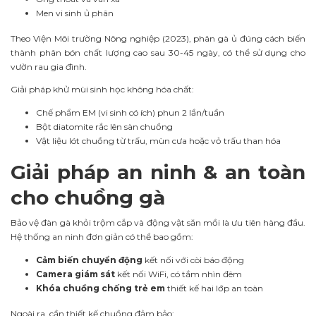
Men vi sinh ủ phân
Theo Viện Môi trường Nông nghiệp (2023), phân gà ủ đúng cách biến
thành phân bón chất lượng cao sau 30-45 ngày, có thể sử dụng cho
vườn rau gia đình.
Giải pháp khử mùi sinh học không hóa chất:
Chế phẩm EM (vi sinh có ích) phun 2 lần/tuần
Bột diatomite rắc lên sàn chuồng
Vật liệu lót chuồng từ trấu, mùn cưa hoặc vỏ trấu than hóa
Giải pháp an ninh & an toàn
cho chuồng gà
Bảo vệ đàn gà khỏi trộm cắp và động vật săn mồi là ưu tiên hàng đầu.
Hệ thống an ninh đơn giản có thể bao gồm:
Cảm biến chuyển động
kết nối với còi báo động
Camera giám sát
kết nối WiFi, có tầm nhìn đêm
Khóa chuồng chống trẻ em
thiết kế hai lớp an toàn
Ngoài ra, cần thiết kế chuồng đảm bảo: