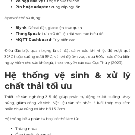
Vỏ hộp bảo vệ
từ hộp nhựa tái chế
Pin hoặc adapter
cung cấp nguồn
Apps có thể sử dụng:
Blynk
: Dễ cài đặt, giao diện trực quan
ThingSpeak
: Lưu trữ dữ liệu dài hạn, tạo biểu đồ
MQTT Dashboard
: Tùy biến cao
Điều đặc biệt quan trọng là cài đặt cảnh báo khi nhiệt độ vượt quá
32°C hoặc xuống dưới 15°C, và khi độ ẩm vượt quá 80% – các điều kiện
nguy hiểm cho sức khỏe gà, theo khuyến cáo của Cục Thú y (2023).
Hệ thống vệ sinh & xử lý
chất thải tối ưu
Thiết kế sàn nghiêng 3-5 độ giúp phân tự động trượt xuống khay
hứng, giảm công vệ sinh. Vật liệu sàn tốt nhất là lưới thép mạ kẽm
hoặc nhựa cứng có khe hở 1.5-2cm.
Hệ thống bể ủ phân tự hoại có thể làm từ:
Thùng nhựa
Ống thoát và van xả