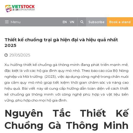
Skip
to
content
Search
Menu
EN
VN
Subscribe
Book a stand
Trang chủ
Thiết kế chuồng trại gà hiện đại và hiệu quả nhất
Về triển lãm
2025
29/05/2025
Trưng Bày
Xu hướng thiết kế chuồng gà thông minh đang phát triển mạnh mẽ,
Tham Quan
đặc biệt là với các hộ gia đình quy mô nhỏ. Theo báo cáo của Bộ Nông
nghiệp và Môi trường (2023), việc áp dụng công nghệ trong chăn nuôi
Tin tức
gia cầm quy mô nhỏ giúp tiết kiệm thời gian chăm sóc và nâng cao
hiệu quả. Bài viết này sẽ cung cấp hướng dẫn toàn diện về cách thiết
Liên Hệ
kế chuồng gà thông minh với công nghệ phù hợp và vật liệu bền
vững, phù hợp cho mọi hộ gia đình.
Nguyên Tắc Thiết Kế
Chuồng Gà Thông Minh