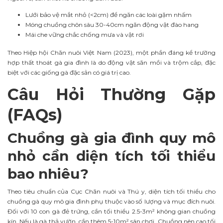
Lưới bảo vệ mắt nhỏ (<2cm) để ngăn các loài gặm nhấm
Móng chuồng chôn sâu 30-40cm ngăn động vật đào hang
Mái che vững chắc chống mưa và vật rơi
Theo Hiệp hội Chăn nuôi Việt Nam (2023), một phần đáng kể trường
hợp thất thoát gà gia đình là do động vật săn mồi và trộm cắp, đặc
biệt với các giống gà đặc sản có giá trị cao.
Câu Hỏi Thường Gặp
(FAQs)
Chuồng gà gia đình quy mô
nhỏ cần diện tích tối thiểu
bao nhiêu?
Theo tiêu chuẩn của Cục Chăn nuôi và Thú y, diện tích tối thiểu cho
chuồng gà quy mô gia đình phụ thuộc vào số lượng và mục đích nuôi.
Đối với 10 con gà đẻ trứng, cần tối thiểu 2.5-3m² không gian chuồng
kín. Nếu là gà thả vườn, cần thêm 5-10m² sân chơi. Chuồng nên cao tối