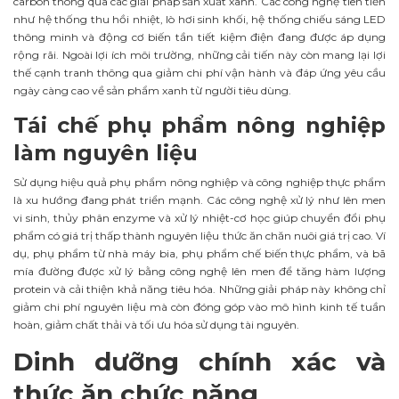
carbon thông qua các giải pháp sản xuất xanh. Các công nghệ tiên tiến
như hệ thống thu hồi nhiệt, lò hơi sinh khối, hệ thống chiếu sáng LED
thông minh và động cơ biến tần tiết kiệm điện đang được áp dụng
rộng rãi. Ngoài lợi ích môi trường, những cải tiến này còn mang lại lợi
thế cạnh tranh thông qua giảm chi phí vận hành và đáp ứng yêu cầu
ngày càng cao về sản phẩm xanh từ người tiêu dùng.
Tái chế phụ phẩm nông nghiệp
làm nguyên liệu
Sử dụng hiệu quả phụ phẩm nông nghiệp và công nghiệp thực phẩm
là xu hướng đang phát triển mạnh. Các công nghệ xử lý như lên men
vi sinh, thủy phân enzyme và xử lý nhiệt-cơ học giúp chuyển đổi phụ
phẩm có giá trị thấp thành nguyên liệu thức ăn chăn nuôi giá trị cao. Ví
dụ, phụ phẩm từ nhà máy bia, phụ phẩm chế biến thực phẩm, và bã
mía đường được xử lý bằng công nghệ lên men để tăng hàm lượng
protein và cải thiện khả năng tiêu hóa. Những giải pháp này không chỉ
giảm chi phí nguyên liệu mà còn đóng góp vào mô hình kinh tế tuần
hoàn, giảm chất thải và tối ưu hóa sử dụng tài nguyên.
Dinh dưỡng chính xác và
thức ăn chức năng