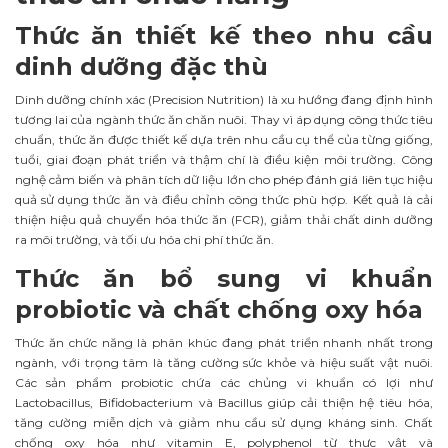
Thức ăn thiết kế theo nhu cầu
dinh dưỡng đặc thù
Dinh dưỡng chính xác (Precision Nutrition) là xu hướng đang định hình
tương lai của ngành thức ăn chăn nuôi. Thay vì áp dụng công thức tiêu
chuẩn, thức ăn được thiết kế dựa trên nhu cầu cụ thể của từng giống,
tuổi, giai đoạn phát triển và thậm chí là điều kiện môi trường. Công
nghệ cảm biến và phân tích dữ liệu lớn cho phép đánh giá liên tục hiệu
quả sử dụng thức ăn và điều chỉnh công thức phù hợp. Kết quả là cải
thiện hiệu quả chuyển hóa thức ăn (FCR), giảm thải chất dinh dưỡng
ra môi trường, và tối ưu hóa chi phí thức ăn.
Thức ăn bổ sung vi khuẩn
probiotic và chất chống oxy hóa
Thức ăn chức năng là phân khúc đang phát triển nhanh nhất trong
ngành, với trọng tâm là tăng cường sức khỏe và hiệu suất vật nuôi.
Các sản phẩm probiotic chứa các chủng vi khuẩn có lợi như
Lactobacillus, Bifidobacterium và Bacillus giúp cải thiện hệ tiêu hóa,
tăng cường miễn dịch và giảm nhu cầu sử dụng kháng sinh. Chất
chống oxy hóa như vitamin E, polyphenol từ thực vật và