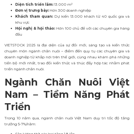
Diện tích triển lãm:
13.000 m²
Đơn vị trưng bày:
Hơn 300 doanh nghiệp
Khách tham quan:
Dự kiến 13.000 khách từ 40 quốc gia và
khu vực
Hội nghị & hội thảo:
Hơn 100 chủ đề với các chuyên gia hàng
đầu
VIETSTOCK 2025 là đại diện của sự đổi mới, sáng tạo và kiến thức
chuyên môn ngành chăn nuôi – điểm đến quy tụ các chuyên gia và
doanh nghiệp từ khắp nơi trên thế giới, cùng nhau khám phá những
tiến bộ mới nhất, trao đổi kiến thức và thúc đẩy hợp tác nhằm phát
triển ngành chăn nuôi.
Ngành Chăn Nuôi Việt
Nam – Tiềm Năng Phát
Triển
Trong 10 năm qua, ngành chăn nuôi Việt Nam duy trì tốc độ tăng
trưởng 5-7%/năm:
Sản lượng thịt các loại tăng 1,8 lần