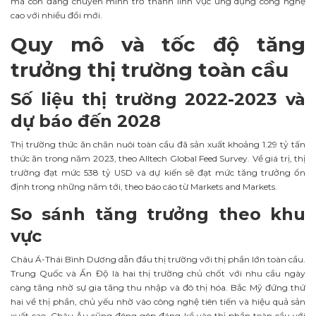
mà còn đang chuyển mình trở thành lĩnh vực ứng dụng công nghệ
cao với nhiều đổi mới.
Quy mô và tốc độ tăng
trưởng thị trường toàn cầu
Số liệu thị trường 2022-2023 và
dự báo đến 2028
Thị trường thức ăn chăn nuôi toàn cầu đã sản xuất khoảng 1.29 tỷ tấn
thức ăn trong năm 2023, theo Alltech Global Feed Survey. Về giá trị, thị
trường đạt mức 538 tỷ USD và dự kiến sẽ đạt mức tăng trưởng ổn
định trong những năm tới, theo báo cáo từ Markets and Markets.
So sánh tăng trưởng theo khu
vực
Châu Á-Thái Bình Dương dẫn đầu thị trường với thị phần lớn toàn cầu.
Trung Quốc và Ấn Độ là hai thị trường chủ chốt với nhu cầu ngày
càng tăng nhờ sự gia tăng thu nhập và đô thị hóa. Bắc Mỹ đứng thứ
hai về thị phần, chủ yếu nhờ vào công nghệ tiên tiến và hiệu quả sản
xuất cao. Châu Âu cũng đóng góp đáng kể vào thị phần toàn cầu với