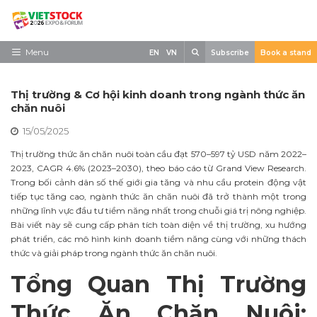
Skip
to
content
Search
Menu
EN
VN
Subscribe
Book a stand
Trang chủ
Thị trường & Cơ hội kinh doanh trong ngành thức ăn
Về triển lãm
chăn nuôi
15/05/2025
Trưng Bày
Thị trường thức ăn chăn nuôi toàn cầu đạt 570–597 tỷ USD năm 2022–
Tham Quan
2023, CAGR 4.6% (2023–2030), theo báo cáo từ Grand View Research.
Trong bối cảnh dân số thế giới gia tăng và nhu cầu protein động vật
Tin tức
tiếp tục tăng cao, ngành thức ăn chăn nuôi đã trở thành một trong
những lĩnh vực đầu tư tiềm năng nhất trong chuỗi giá trị nông nghiệp.
Liên Hệ
Bài viết này sẽ cung cấp phân tích toàn diện về thị trường, xu hướng
phát triển, các mô hình kinh doanh tiềm năng cùng với những thách
thức và giải pháp trong ngành thức ăn chăn nuôi.
Tổng Quan Thị Trường
Thức Ăn Chăn Nuôi: