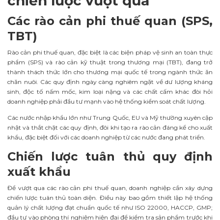
chiến lược vượt qua
Các rào cản phi thuế quan (SPS,
TBT)
Rào cản phi thuế quan, đặc biệt là các biện pháp vệ sinh an toàn thực
phẩm (SPS) và rào cản kỹ thuật trong thương mại (TBT), đang trở
thành thách thức lớn cho thương mại quốc tế trong ngành thức ăn
chăn nuôi. Các quy định ngày càng nghiêm ngặt về dư lượng kháng
sinh, độc tố nấm mốc, kim loại nặng và các chất cấm khác đòi hỏi
doanh nghiệp phải đầu tư mạnh vào hệ thống kiểm soát chất lượng.
Các nước nhập khẩu lớn như Trung Quốc, EU và Mỹ thường xuyên cập
nhật và thắt chặt các quy định, đôi khi tạo ra rào cản đáng kể cho xuất
khẩu, đặc biệt đối với các doanh nghiệp từ các nước đang phát triển.
Chiến lược tuân thủ quy định
xuất khẩu
Để vượt qua các rào cản phi thuế quan, doanh nghiệp cần xây dựng
chiến lược tuân thủ toàn diện. Điều này bao gồm thiết lập hệ thống
quản lý chất lượng đạt chuẩn quốc tế như ISO 22000, HACCP, GMP;
đầu tư vào phòng thí nghiệm hiện đại để kiểm tra sản phẩm trước khi