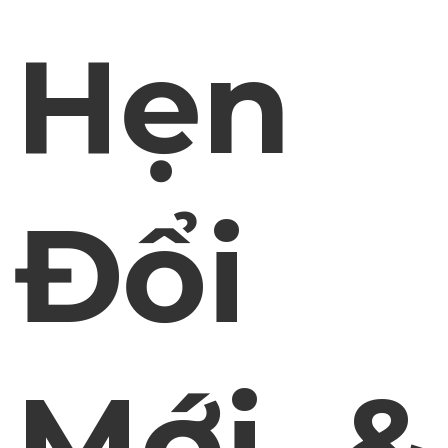
Hẹn
Đổi
Mới &