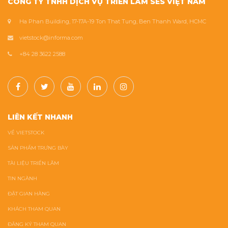
CÔNG TY TNHH DỊCH VỤ TRIỂN LÃM SES VIỆT NAM
Ha Phan Building, 17-17A-19 Ton That Tung, Ben Thanh Ward, HCMC
vietstock@informa.com
+84 28 3622 2588
LIÊN KẾT NHANH
VỀ VIETSTOCK
SẢN PHẨM TRƯNG BÀY
TÀI LIỆU TRIỂN LÃM
TIN NGÀNH
ĐẶT GIAN HÀNG
KHÁCH THAM QUAN
ĐĂNG KÝ THAM QUAN