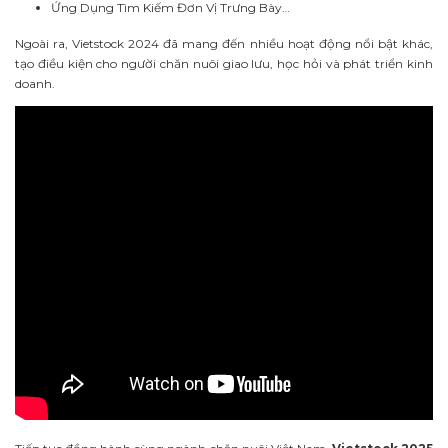
Ứng Dụng Tìm Kiếm Đơn Vị Trưng Bày…
Ngoài ra, Vietstock 2024 đã mang đến
nhiều hoạt động nổi bật khác,
tạo điều kiện cho người chăn nuôi giao lưu, học hỏi và phát triển kinh
doanh.