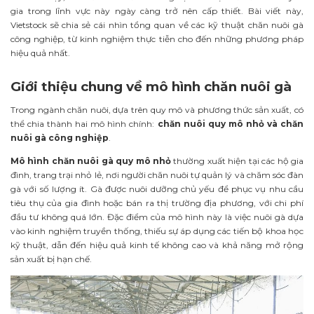
gia trong lĩnh vực này ngày càng trở nên cấp thiết. Bài viết này,
Vietstock sẽ chia sẻ cái nhìn tổng quan về các kỹ thuật chăn nuôi gà
công nghiệp, từ kinh nghiệm thực tiễn cho đến những phương pháp
hiệu quả nhất.
Giới thiệu chung về mô hình chăn nuôi gà
Trong ngành chăn nuôi, dựa trên quy mô và phương thức sản xuất, có
thể chia thành hai mô hình chính:
chăn nuôi quy mô nhỏ và chăn
nuôi gà công nghiệp
.
Mô hình chăn nuôi gà quy mô nhỏ
thường xuất hiện tại các hộ gia
đình, trang trại nhỏ lẻ, nơi người chăn nuôi tự quản lý và chăm sóc đàn
gà với số lượng ít. Gà được nuôi dưỡng chủ yếu để phục vụ nhu cầu
tiêu thụ của gia đình hoặc bán ra thị trường địa phương, với chi phí
đầu tư không quá lớn. Đặc điểm của mô hình này là việc nuôi gà dựa
vào kinh nghiệm truyền thống, thiếu sự áp dụng các tiến bộ khoa học
kỹ thuật, dẫn đến hiệu quả kinh tế không cao và khả năng mở rộng
sản xuất bị hạn chế.