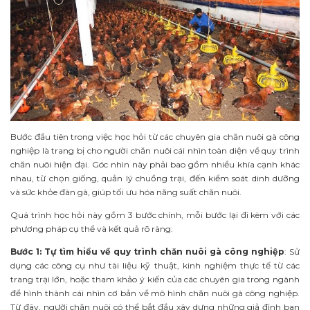
Bước đầu tiên trong việc học hỏi từ các chuyên gia chăn nuôi gà công
nghiệp là trang bị cho người chăn nuôi cái nhìn toàn diện về quy trình
chăn nuôi hiện đại. Góc nhìn này phải bao gồm nhiều khía cạnh khác
nhau, từ chọn giống, quản lý chuồng trại, đến kiểm soát dinh dưỡng
và sức khỏe đàn gà, giúp tối ưu hóa năng suất chăn nuôi.
Quá trình học hỏi này gồm 3 bước chính, mỗi bước lại đi kèm với các
phương pháp cụ thể và kết quả rõ ràng:
Bước 1: Tự tìm hiểu về quy trình chăn nuôi gà công nghiệp
: Sử
dụng các công cụ như tài liệu kỹ thuật, kinh nghiệm thực tế từ các
trang trại lớn, hoặc tham khảo ý kiến của các chuyên gia trong ngành
để hình thành cái nhìn cơ bản về mô hình chăn nuôi gà công nghiệp.
Từ đây, người chăn nuôi có thể bắt đầu xây dựng những giả định ban