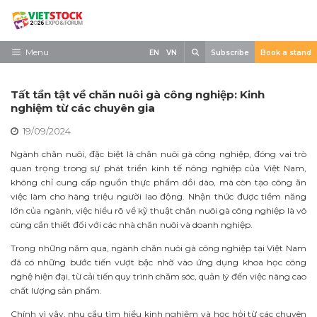
Skip
to
content
Search
Menu
EN
VN
Subscribe
Book a stand
Trang chủ
Tất tần tật về chăn nuôi gà công nghiệp: Kinh
Về triển lãm
nghiệm từ các chuyên gia
19/09/2024
Trưng Bày
Ngành chăn nuôi, đặc biệt là chăn nuôi gà công nghiệp, đóng vai trò
Tham Quan
quan trọng trong sự phát triển kinh tế nông nghiệp của Việt Nam,
không chỉ cung cấp nguồn thực phẩm dồi dào, mà còn tạo công ăn
Tin tức
việc làm cho hàng triệu người lao động. Nhận thức được tiềm năng
lớn của ngành, việc hiểu rõ về kỹ thuật chăn nuôi gà công nghiệp là vô
Liên Hệ
cùng cần thiết đối với các nhà chăn nuôi và doanh nghiệp.
Trong những năm qua, ngành chăn nuôi gà công nghiệp tại Việt Nam
đã có những bước tiến vượt bậc nhờ vào ứng dụng khoa học công
nghệ hiện đại, từ cải tiến quy trình chăm sóc, quản lý đến việc nâng cao
chất lượng sản phẩm.
Chính vì vậy, nhu cầu tìm hiểu kinh nghiệm và học hỏi từ các chuyên