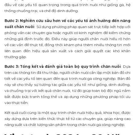
đầu về các yếu tố quan trọng trong quá trình nuôi như giống gà, hệ
thống chuồng trại, và chế độ dinh dưỡng.
Bước 2: Nghiên cứu sâu hơn về các yếu tố ảnh hưởng đến năng
suất chăn nuôi
: Sử dụng phương pháp quan sát trực tiếp kết hợp với
phỏng vấn các chuyên gia hoặc người có kinh nghiệm để kiểm chứng
những giả định trước đó. Điều này giúp người chăn nuôi hiểu rõ hơn
về các vấn đề thực tế, đồng thời khám phá thêm nhiều thông tin mới
liên quan đến hiệu quả sản xuất và cách giải quyết các khó khăn
thường gặp.
Bước 3: Tổng kết và đánh giá toàn bộ quy trình chăn nuôi
: Dựa
trên các thông tin đã thu thập, người chăn nuôi cần lập một bản đồ chi
tiết về các yếu tố liên quan đến quá trình nuôi gà công nghiệp. Bản đồ
này sẽ cho thấy sự tương tác giữa các yếu tố như giống, dinh dưỡng,
và chuồng trại với kết quả chăn nuôi, từ đó giúp toàn bộ đội ngũ nắm
bắt được bức tranh tổng thể và áp dụng những phương pháp tối ưu
vào thực tiễn.
Kết quả cuối cùng là một quy trình chăn nuôi hiệu quả, khoa học, được
xây dựng dựa trên kiến thức thực tế từ các chuyên gia, giúp nâng cao
năng suất và chất lượng sản phẩm trong chăn nuôi gà công nghiệp.