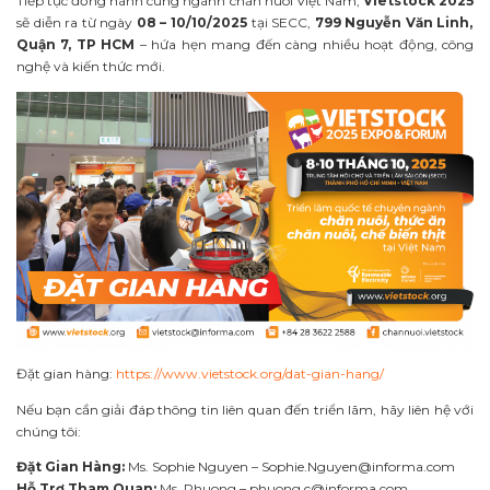
Tiếp tục đồng hành cùng ngành chăn nuôi Việt Nam,
Vietstock 2025
sẽ diễn ra từ ngày
08 – 10/10/2025
tại SECC,
799 Nguyễn Văn Linh,
Quận 7, TP HCM
– hứa hẹn mang đến càng nhiều hoạt động, công
nghệ và kiến thức mới.
Đặt gian hàng:
https://www.vietstock.org/dat-gian-hang/
Nếu bạn cần giải đáp thông tin liên quan đến triển lãm, hãy liên hệ với
chúng tôi:
Đặt Gian Hàng:
Ms. Sophie Nguyen –
Sophie.Nguyen@informa.com
Hỗ Trợ Tham Quan:
Ms. Phuong –
phuong.c@informa.com