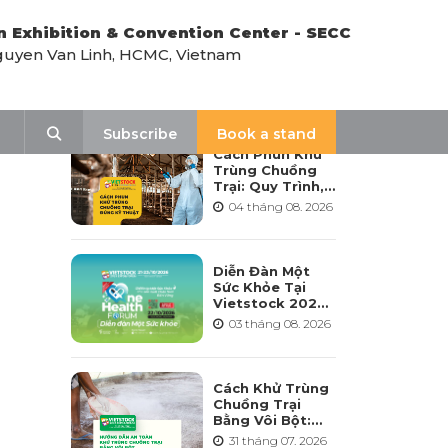
n Exhibition & Convention Center - SECC
uyen Van Linh, HCMC, Vietnam
LATEST NEWS
Search
Subscribe
Book a stand
Cách Phun Khử
Trùng Chuồng
Trại: Quy Trình,
Tần Suất Và Lưu
04 tháng 08. 2026
Ý Khi Sử Dụng
Diễn Đàn Một
Sức Khỏe Tại
Vietstock 2026:
Hướng Tới Phát
03 tháng 08. 2026
Triển Ngành
Chăn Nuôi Bền
Vững
Cách Khử Trùng
Chuồng Trại
Bằng Vôi Bột:
Cách Rải, Thời
31 tháng 07. 2026