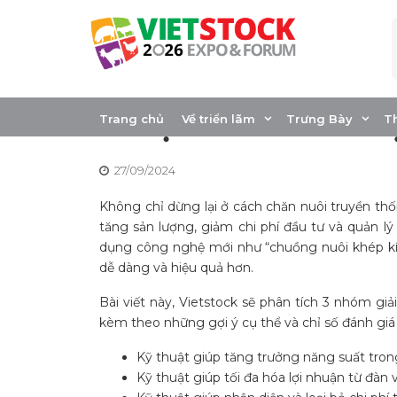
Skip
to
content
Tăng năng suất, g
thuật chăn nuôi vị
Trang chủ
Về triển lãm
Trưng Bày
T
27/09/2024
Không chỉ dừng lại ở cách chăn nuôi truyền thốn
tăng sản lượng, giảm chi phí đầu tư và quản lý
dụng công nghệ mới như “chuồng nuôi khép kín
dễ dàng và hiệu quả hơn.
Bài viết này, Vietstock sẽ phân tích 3 nhóm giả
kèm theo những gợi ý cụ thể và chỉ số đánh giá 
Kỹ thuật giúp tăng trưởng năng suất tron
Kỹ thuật giúp tối đa hóa lợi nhuận từ đàn 