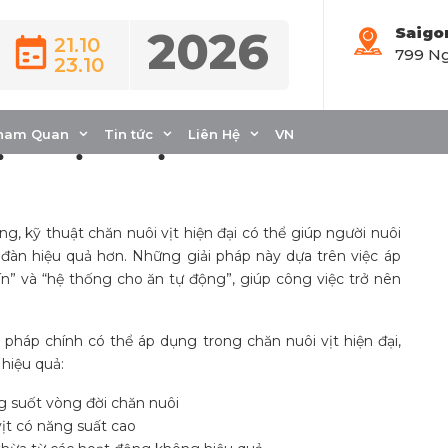
2026
Saigo
21.10
799 Ng
23.10
iảm chi phí với kỹ
t hiện đại
ham Quan
Tin tức
Liên Hệ
VN
g, kỹ thuật chăn nuôi vịt hiện đại có thể giúp người nuôi
 đàn hiệu quả hơn. Những giải pháp này dựa trên việc áp
” và “hệ thống cho ăn tự động”, giúp công việc trở nên
i pháp chính có thể áp dụng trong chăn nuôi vịt hiện đại,
hiệu quả:
g suốt vòng đời chăn nuôi
vịt có năng suất cao