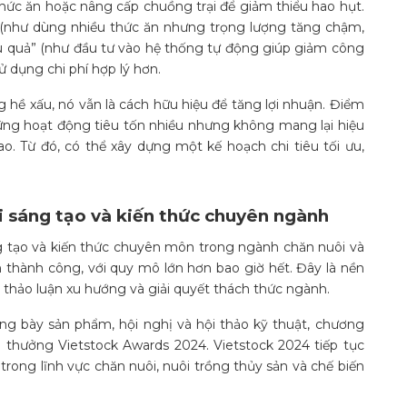
thức ăn hoặc nâng cấp chuồng trại để giảm thiểu hao hụt.
” (như dùng nhiều thức ăn nhưng trọng lượng tăng chậm,
hiệu quả” (như đầu tư vào hệ thống tự động giúp giảm công
ử dụng chi phí hợp lý hơn.
g hề xấu, nó vẫn là cách hữu hiệu để tăng lợi nhuận. Điểm
ững hoạt động tiêu tốn nhiều nhưng không mang lại hiệu
ao. Từ đó, có thể xây dựng một kế hoạch chi tiêu tối ưu,
i sáng tạo và kiến thức chuyên ngành
ng tạo và kiến thức chuyên môn trong ngành chăn nuôi và
 thành công, với quy mô lớn hơn bao giờ hết
. Đây là nền
, thảo luận xu hướng và giải quyết thách thức ngành.
ưng bày sản phẩm, hội nghị và hội thảo kỹ thuật, chương
i thưởng Vietstock Awards 2024. Vietstock 2024 tiếp tục
 trong lĩnh vực chăn nuôi, nuôi trồng thủy sản và chế biến