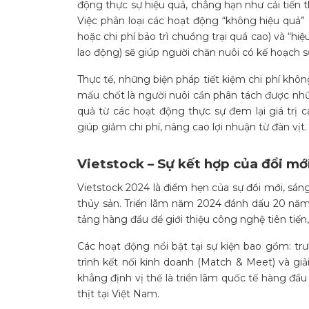
động thực sự hiệu quả, chẳng hạn như cải tiến 
Việc phân loại các hoạt động “không hiệu quả
hoặc chi phí bảo trì chuồng trại quá cao) và “
lao động) sẽ giúp người chăn nuôi có kế hoạch s
Thực tế, những biện pháp tiết kiệm chi phí khôn
mấu chốt là người nuôi cần phân tách được nh
quả từ các hoạt động thực sự đem lại giá trị c
giúp giảm chi phí, nâng cao lợi nhuận từ đàn vịt.
Vietstock – Sự kết hợp của đổi mớ
Vietstock 2024 là điểm hẹn của sự đổi mới, sá
thủy sản. Triển lãm năm 2024 đánh dấu 20 năm
tảng hàng đầu để giới thiệu công nghệ tiên tiến
Các hoạt động nổi bật tại sự kiện bao gồm: tr
trình kết nối kinh doanh (Match & Meet) và giả
khẳng định vị thế là triển lãm quốc tế hàng đầu
thịt tại Việt Nam.