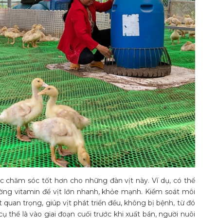
c chăm sóc tốt hơn cho những đàn vịt này. Ví dụ, có thể
ờng vitamin để vịt lớn nhanh, khỏe mạnh. Kiểm soát môi
 quan trọng, giúp vịt phát triển đều, không bị bệnh, từ đó
ụ thể là vào giai đoạn cuối trước khi xuất bán, người nuôi