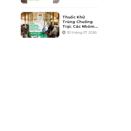
Điểm Và Những
Sai Lầm Cần
Tránh
Thuốc Khử
Trùng Chuồng
Trại: Các Nhóm
Hoạt Chất, Cách
30 tháng 07. 2026
Chọn Và Lưu Ý
An Toàn