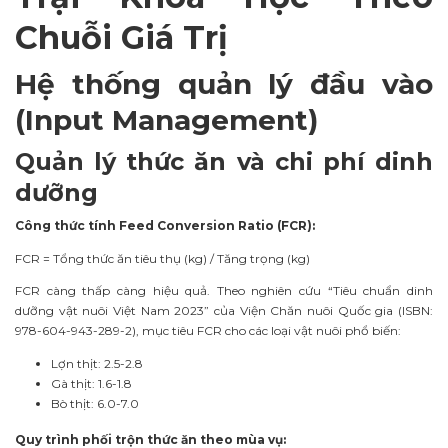
Chuỗi Giá Trị
Hệ thống quản lý đầu vào
(Input Management)
Quản lý thức ăn và chi phí dinh
dưỡng
Công thức tính Feed Conversion Ratio (FCR):
FCR = Tổng thức ăn tiêu thụ (kg) / Tăng trọng (kg)
FCR càng thấp càng hiệu quả. Theo nghiên cứu “Tiêu chuẩn dinh
dưỡng vật nuôi Việt Nam 2023” của Viện Chăn nuôi Quốc gia (ISBN:
978-604-943-289-2), mục tiêu FCR cho các loại vật nuôi phổ biến:
Lợn thịt: 2.5-2.8
Gà thịt: 1.6-1.8
Bò thịt: 6.0-7.0
Quy trình phối trộn thức ăn theo mùa vụ: