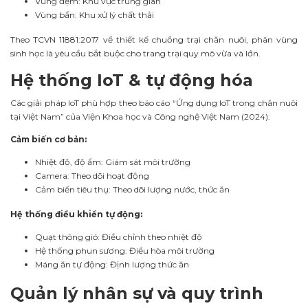
Vùng đệm: Khu vực trung gian
Vùng bẩn: Khu xử lý chất thải
Theo TCVN 11881:2017 về thiết kế chuồng trại chăn nuôi, phân vùng
sinh học là yêu cầu bắt buộc cho trang trại quy mô vừa và lớn.
Hệ thống IoT & tự động hóa
Các giải pháp IoT phù hợp theo báo cáo “Ứng dụng IoT trong chăn nuôi
tại Việt Nam” của Viện Khoa học và Công nghệ Việt Nam (2024):
Cảm biến cơ bản:
Nhiệt độ, độ ẩm: Giám sát môi trường
Camera: Theo dõi hoạt động
Cảm biến tiêu thụ: Theo dõi lượng nước, thức ăn
Hệ thống điều khiển tự động:
Quạt thông gió: Điều chỉnh theo nhiệt độ
Hệ thống phun sương: Điều hòa môi trường
Máng ăn tự động: Định lượng thức ăn
Quản lý nhân sự và quy trình