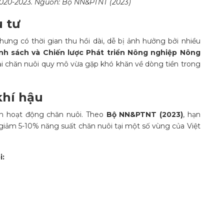
n 2020-2023. Nguồn: Bộ NN&PTNT (2023)
u tư
ưng có thời gian thu hồi dài, dễ bị ảnh hưởng bởi nhiều
nh sách và Chiến lược Phát triển Nông nghiệp Nông
ại chăn nuôi quy mô vừa gặp khó khăn về dòng tiền trong
khí hậu
ến hoạt động chăn nuôi. Theo
Bộ NN&PTNT (2023)
, hạn
m giảm 5-10% năng suất chăn nuôi tại một số vùng của Việt
i: