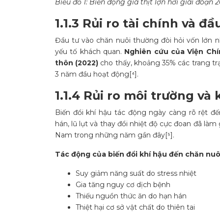
Biểu đồ 1: Biến động giá thịt lợn hơi giai đoạ
1.1.3 Rủi ro tài chính và đầ
Đầu tư vào chăn nuôi thường đòi hỏi vốn lớn nh
yếu tố khách quan.
Nghiên cứu của Viện Chí
thôn (2022)
cho thấy, khoảng 35% các trang tr
3 năm đầu hoạt động[⁴].
1.1.4 Rủi ro môi trường và 
Biến đổi khí hậu tác động ngày càng rõ rệt đ
hán, lũ lụt và thay đổi nhiệt độ cực đoan đã là
Nam trong những năm gần đây[⁵].
Tác động của biến đổi khí hậu đến chăn nuô
Suy giảm năng suất do stress nhiệt
Gia tăng nguy cơ dịch bệnh
Thiếu nguồn thức ăn do hạn hán
Thiệt hại cơ sở vật chất do thiên tai