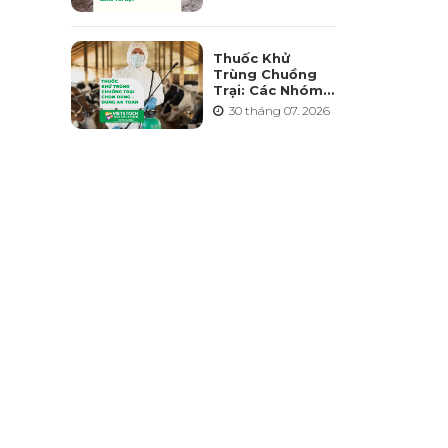
Điểm Và Những
Sai Lầm Cần
Tránh
Thuốc Khử
Trùng Chuồng
Trại: Các Nhóm
Hoạt Chất, Cách
30 tháng 07. 2026
Chọn Và Lưu Ý
An Toàn