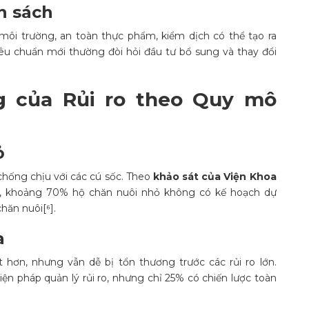
nh sách
 môi trường, an toàn thực phẩm, kiểm dịch có thể tạo ra
êu chuẩn mới thường đòi hỏi đầu tư bổ sung và thay đổi
g của Rủi ro theo Quy mô
ỏ
chống chịu với các cú sốc. Theo
khảo sát của Viện Khoa
, khoảng 70% hộ chăn nuôi nhỏ không có kế hoạch dự
hăn nuôi[⁶].
a
 hơn, nhưng vẫn dễ bị tổn thương trước các rủi ro lớn.
n pháp quản lý rủi ro, nhưng chỉ 25% có chiến lược toàn