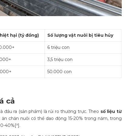
hiệt hại (tỷ đồng)
Số lượng vật nuôi bị tiêu hủy
0.000+
6 triệu con
.000+
3,5 triệu con
.000+
50.000 con
iá cả
à đầu ra (sản phẩm) là rủi ro thường trực. Theo
số liệu từ
ức ăn chăn nuôi có thể dao động 15-20% trong năm, trong
30-40%[³].