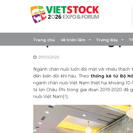
Skip
to
content
Quản lý Rủi ro tr
lược & Phương ph
Trang chủ
Về triển lãm
Trưng Bày
T
29/03/2025
Ngành chăn nuôi luôn đối mặt với nhiều thách t
đến biến đổi khí hậu. Theo
thống kê từ Bộ Nô
ngành chăn nuôi Việt Nam thiệt hại khoảng 10-15
tả lợn Châu Phi trong giai đoạn 2019-2020 đã 
nuôi Việt Nam[¹].