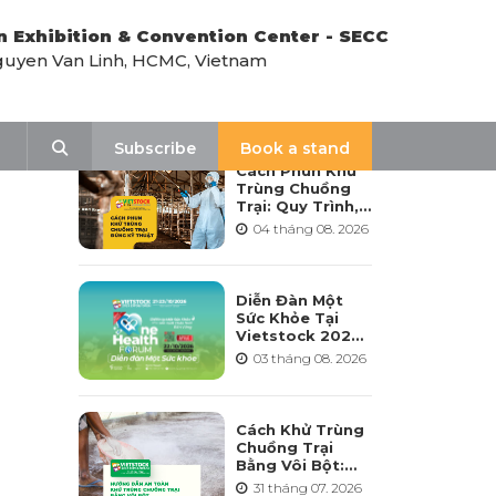
n Exhibition & Convention Center - SECC
uyen Van Linh, HCMC, Vietnam
LATEST NEWS
Search
Subscribe
Book a stand
Cách Phun Khử
Trùng Chuồng
Trại: Quy Trình,
Tần Suất Và Lưu
04 tháng 08. 2026
Ý Khi Sử Dụng
Diễn Đàn Một
Sức Khỏe Tại
Vietstock 2026:
Hướng Tới Phát
03 tháng 08. 2026
Triển Ngành
Chăn Nuôi Bền
Vững
Cách Khử Trùng
Chuồng Trại
Bằng Vôi Bột:
Cách Rải, Thời
31 tháng 07. 2026