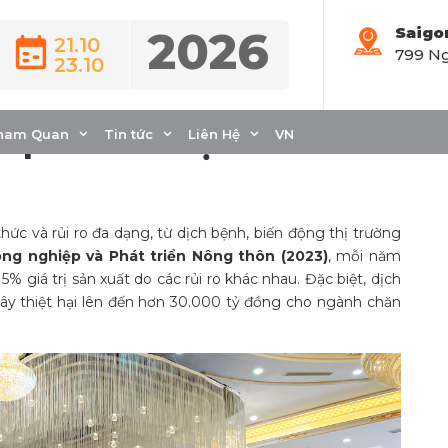
2026
Saigo
21.10
799 Ng
23.10
ong Chăn nuôi: Chiến
áp Toàn diện
ham Quan
Tin tức
Liên Hệ
VN
hức và rủi ro đa dạng, từ dịch bệnh, biến động thị trường
ng nghiệp và Phát triển Nông thôn (2023)
, mỗi năm
% giá trị sản xuất do các rủi ro khác nhau. Đặc biệt, dịch
gây thiệt hại lên đến hơn 30.000 tỷ đồng cho ngành chăn