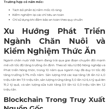
Trường hợp có nấm mốc:
Tách bỏ phần bị nấm mốc rõ ràng
Kiểm nghiệm lại các chỉ tiêu an toàn
Chỉ sử dụng khi đảm bảo an toàn theo quy chuẩn
Xu Hướng Phát Triển
Ngành Chăn Nuôi và
Kiểm Nghiệm Thức Ăn
Ngành chăn nuôi Việt Nam đang trải qua giai đoạn chuyển đổi mạnh
mẽ với tốc độ tăng trưởng ổn định. Theo số liệu từ Bộ Nông nghiệp và
Phát triển Nông thôn, trong 10 năm qua ngành này đã duy trì tốc độ
tăng trưởng 5-7% mỗi năm. Sản lượng thịt các loại tăng 1,8 lần từ 4,0
triệu tấn lên 7,9 triệu tấn, sản lượng trứng tăng 3,0 lần từ 6,4 tỷ quả lên
19,2 tỷ quả, và sản lượng sữa tươi tăng 3,9 lần từ 0,3 triệu tấn lên 1,2
triệu tấn.
Blockchain Trong Truy Xuất
Nguồn Gốc