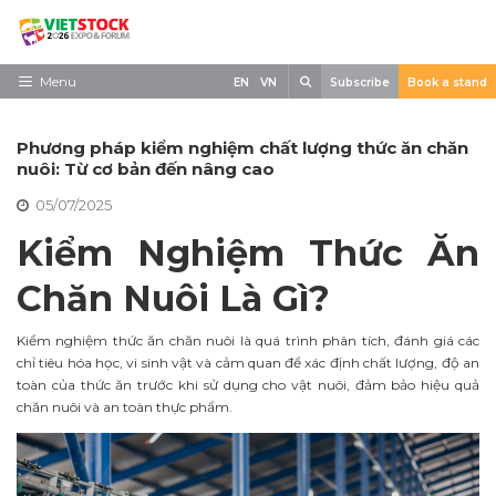
Skip
to
content
Search
Menu
EN
VN
Subscribe
Book a stand
Trang chủ
Phương pháp kiểm nghiệm chất lượng thức ăn chăn
Về triển lãm
nuôi: Từ cơ bản đến nâng cao
05/07/2025
Trưng Bày
Kiểm Nghiệm Thức Ăn
Tham Quan
Chăn Nuôi Là Gì?
Tin tức
Liên Hệ
Kiểm nghiệm thức ăn chăn nuôi là quá trình phân tích, đánh giá các
chỉ tiêu hóa học, vi sinh vật và cảm quan để xác định chất lượng, độ an
toàn của thức ăn trước khi sử dụng cho vật nuôi, đảm bảo hiệu quả
chăn nuôi và an toàn thực phẩm.