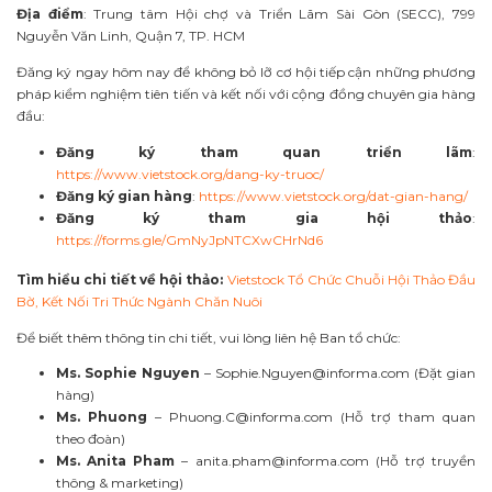
Địa điểm
: Trung tâm Hội chợ và Triển Lãm Sài Gòn (SECC), 799
Nguyễn Văn Linh, Quận 7, TP. HCM
Đăng ký ngay hôm nay để không bỏ lỡ cơ hội tiếp cận những phương
pháp kiểm nghiệm tiên tiến và kết nối với cộng đồng chuyên gia hàng
đầu:
Đăng ký tham quan triển lãm
:
https://www.vietstock.org/dang-ky-truoc/
Đăng ký gian hàng
:
https://www.vietstock.org/dat-gian-hang/
Đăng ký tham gia hội thảo
:
https://forms.gle/GmNyJpNTCXwCHrNd6
Tìm hiểu chi tiết về hội thảo:
Vietstock Tổ Chức Chuỗi Hội Thảo Đầu
Bờ, Kết Nối Tri Thức Ngành Chăn Nuôi
Để biết thêm thông tin chi tiết, vui lòng liên hệ Ban tổ chức:
Ms. Sophie Nguyen
–
Sophie.Nguyen@informa.com
(Đặt gian
hàng)
Ms. Phuong
–
Phuong.C@informa.com
(Hỗ trợ tham quan
theo đoàn)
Ms. Anita Pham
–
anita.pham@informa.com
(Hỗ trợ truyền
thông & marketing)