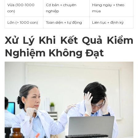
Vừa (100-1000
Cơ bản + chuyên
Hàng ngày + theo
con)
nghiệp
mùa
Lớn (> 1000 con)
Toàn diện + tự động
Liên tục + định kỳ
Xử Lý Khi Kết Quả Kiểm
Nghiệm Không Đạt