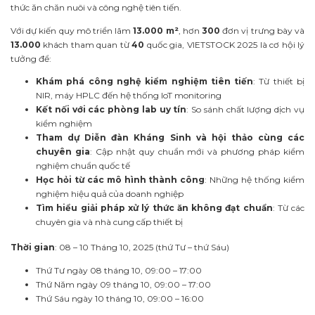
thức ăn chăn nuôi và công nghệ tiên tiến.
Với dự kiến quy mô triển lãm
13.000 m²
, hơn
300
đơn vị trưng bày và
13.000
khách tham quan từ
40
quốc gia, VIETSTOCK 2025 là cơ hội lý
tưởng để:
Khám phá công nghệ kiểm nghiệm tiên tiến
: Từ thiết bị
NIR, máy HPLC đến hệ thống IoT monitoring
Kết nối với các phòng lab uy tín
: So sánh chất lượng dịch vụ
kiểm nghiệm
Tham dự Diễn đàn Kháng Sinh và hội thảo cùng các
chuyên gia
: Cập nhật quy chuẩn mới và phương pháp kiểm
nghiệm chuẩn quốc tế
Học hỏi từ các mô hình thành công
: Những hệ thống kiểm
nghiệm hiệu quả của doanh nghiệp
Tìm hiểu giải pháp xử lý thức ăn không đạt chuẩn
: Từ các
chuyên gia và nhà cung cấp thiết bị
Thời gian
: 08 – 10 Tháng 10, 2025 (thứ Tư – thứ Sáu)
Thứ Tư ngày 08 tháng 10, 09:00 – 17:00
Thứ Năm ngày 09 tháng 10, 09:00 – 17:00
Thứ Sáu ngày 10 tháng 10, 09:00 – 16:00