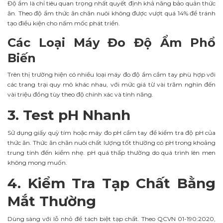
Độ ẩm là chỉ tiêu quan trọng nhất quyết định khả năng bảo quản thức
ăn. Theo độ ẩm thức ăn chăn nuôi không được vượt quá 14% để tránh
tạo điều kiện cho nấm mốc phát triển.
Các Loại Máy Đo Độ Ẩm Phổ
Biến
Trên thị trường hiện có nhiều loại máy đo độ ẩm cầm tay phù hợp với
các trang trại quy mô khác nhau, với mức giá từ vài trăm nghìn đến
vài triệu đồng tùy theo độ chính xác và tính năng.
3. Test pH Nhanh
Sử dụng giấy quỳ tím hoặc máy đo pH cầm tay để kiểm tra độ pH của
thức ăn. Thức ăn chăn nuôi chất lượng tốt thường có pH trong khoảng
trung tính đến kiềm nhẹ. pH quá thấp thường do quá trình lên men
không mong muốn.
4. Kiểm Tra Tạp Chất Bằng
Mắt Thường
Dùng sàng với lỗ nhỏ để tách biệt tạp chất. Theo QCVN 01-190:2020,