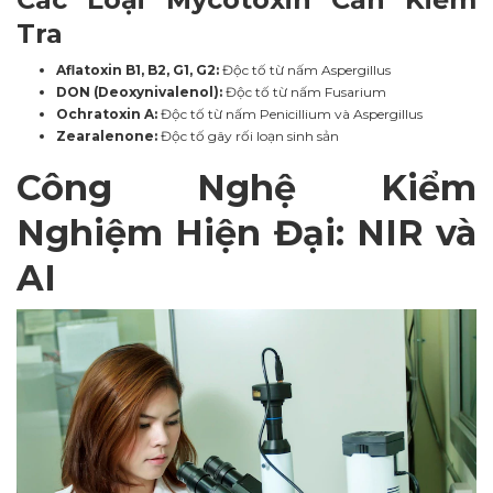
Tra
Aflatoxin B1, B2, G1, G2:
Độc tố từ nấm Aspergillus
DON (Deoxynivalenol):
Độc tố từ nấm Fusarium
Ochratoxin A:
Độc tố từ nấm Penicillium và Aspergillus
Zearalenone:
Độc tố gây rối loạn sinh sản
Công Nghệ Kiểm
Nghiệm Hiện Đại: NIR và
AI