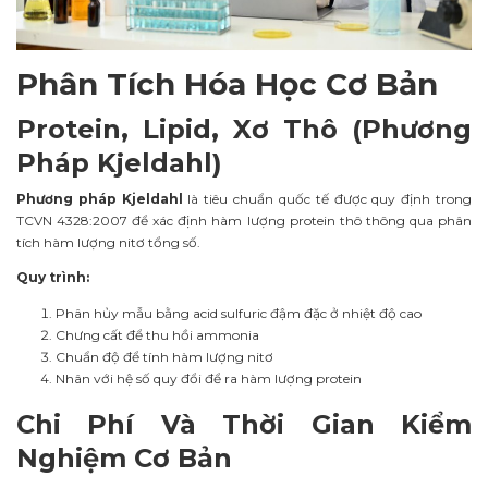
Phân Tích Hóa Học Cơ Bản
Protein, Lipid, Xơ Thô (Phương
Pháp Kjeldahl)
Phương pháp Kjeldahl
là tiêu chuẩn quốc tế được quy định trong
TCVN 4328:2007 để xác định hàm lượng protein thô thông qua phân
tích hàm lượng nitơ tổng số.
Quy trình:
Phân hủy mẫu bằng acid sulfuric đậm đặc ở nhiệt độ cao
Chưng cất để thu hồi ammonia
Chuẩn độ để tính hàm lượng nitơ
Nhân với hệ số quy đổi để ra hàm lượng protein
Chi Phí Và Thời Gian Kiểm
Nghiệm Cơ Bản