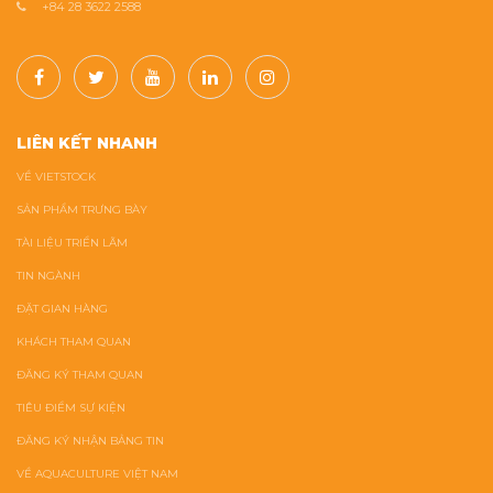
+84 28 3622 2588
LIÊN KẾT NHANH
VỀ VIETSTOCK
SẢN PHẨM TRƯNG BÀY
TÀI LIỆU TRIỂN LÃM
TIN NGÀNH
ĐẶT GIAN HÀNG
KHÁCH THAM QUAN
ĐĂNG KÝ THAM QUAN
TIÊU ĐIỂM SỰ KIỆN
ĐĂNG KÝ NHẬN BẢNG TIN
VỀ AQUACULTURE VIỆT NAM