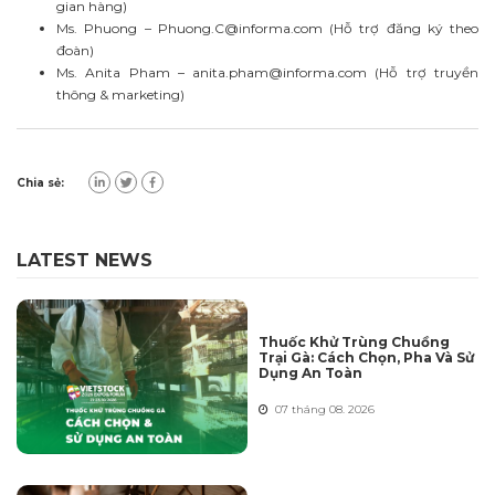
gian hàng)
Ms. Phuong –
Phuong.C@informa.com
(Hỗ trợ đăng ký theo
đoàn)
Ms. Anita Pham –
anita.pham@informa.com
(Hỗ trợ truyền
thông & marketing)
Chia sẻ:
LATEST NEWS
Thuốc Khử Trùng Chuồng
Trại Gà: Cách Chọn, Pha Và Sử
Dụng An Toàn
07 tháng 08. 2026