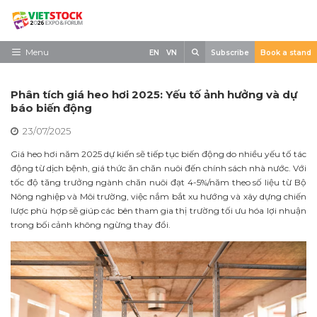
Skip
to
content
Search
Menu
EN
VN
Subscribe
Book a stand
Trang chủ
Phân tích giá heo hơi 2025: Yếu tố ảnh hưởng và dự
Về triển lãm
báo biến động
23/07/2025
Trưng Bày
Giá heo hơi năm 2025 dự kiến sẽ tiếp tục biến động do nhiều yếu tố tác
Tham Quan
động từ dịch bệnh, giá thức ăn chăn nuôi đến chính sách nhà nước. Với
tốc độ tăng trưởng ngành chăn nuôi đạt 4-5%/năm theo số liệu từ Bộ
Tin tức
Nông nghiệp và Môi trường, việc nắm bắt xu hướng và xây dựng chiến
lược phù hợp sẽ giúp các bên tham gia thị trường tối ưu hóa lợi nhuận
Liên Hệ
trong bối cảnh không ngừng thay đổi.