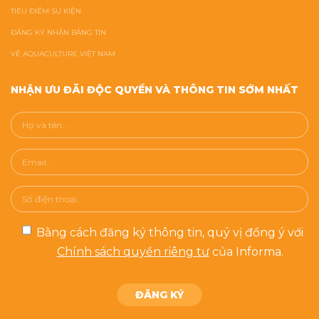
TIÊU ĐIỂM SỰ KIỆN
ĐĂNG KÝ NHẬN BẢNG TIN
VỀ AQUACULTURE VIỆT NAM
NHẬN ƯU ĐÃI ĐỘC QUYỀN VÀ THÔNG TIN SỚM NHẤT
Bằng cách đăng ký thông tin, quý vị đồng ý với
Chính sách quyền riêng tư
của Informa.