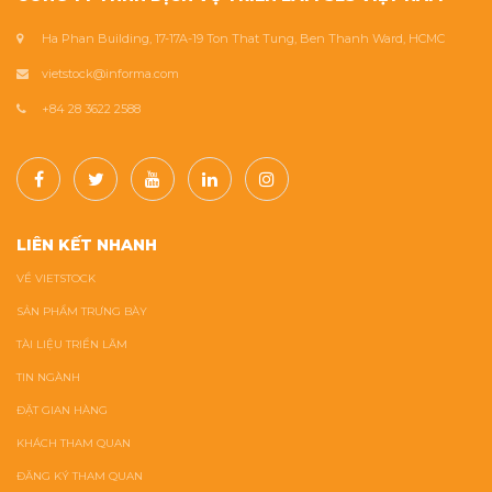
Ha Phan Building, 17-17A-19 Ton That Tung, Ben Thanh Ward, HCMC
vietstock@informa.com
+84 28 3622 2588
LIÊN KẾT NHANH
VỀ VIETSTOCK
SẢN PHẨM TRƯNG BÀY
TÀI LIỆU TRIỂN LÃM
TIN NGÀNH
ĐẶT GIAN HÀNG
KHÁCH THAM QUAN
ĐĂNG KÝ THAM QUAN