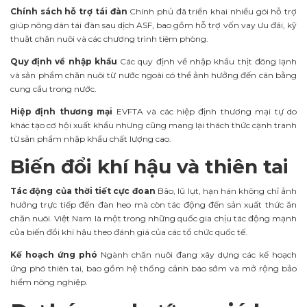
Chính sách hỗ trợ tái đàn
Chính phủ đã triển khai nhiều gói hỗ trợ
giúp nông dân tái đàn sau dịch ASF, bao gồm hỗ trợ vốn vay ưu đãi, kỹ
thuật chăn nuôi và các chương trình tiêm phòng.
Quy định về nhập khẩu
Các quy định về nhập khẩu thịt đông lạnh
và sản phẩm chăn nuôi từ nước ngoài có thể ảnh hưởng đến cân bằng
cung cầu trong nước.
Hiệp định thương mại
EVFTA và các hiệp định thương mại tự do
khác tạo cơ hội xuất khẩu nhưng cũng mang lại thách thức cạnh tranh
từ sản phẩm nhập khẩu chất lượng cao.
Biến đổi khí hậu và thiên tai
Tác động của thời tiết cực đoan
Bão, lũ lụt, hạn hán không chỉ ảnh
hưởng trực tiếp đến đàn heo mà còn tác động đến sản xuất thức ăn
chăn nuôi. Việt Nam là một trong những quốc gia chịu tác động mạnh
của biến đổi khí hậu theo đánh giá của các tổ chức quốc tế.
Kế hoạch ứng phó
Ngành chăn nuôi đang xây dựng các kế hoạch
ứng phó thiên tai, bao gồm hệ thống cảnh báo sớm và mở rộng bảo
hiểm nông nghiệp.