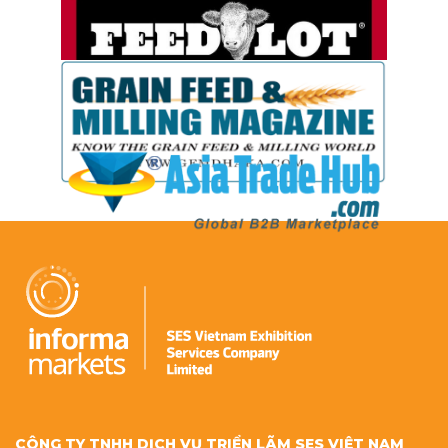
CÔNG TY TNHH DỊCH VỤ TRIỂN LÃM SES VIỆT NAM