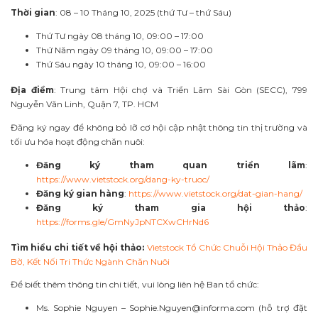
Thời gian
: 08 – 10 Tháng 10, 2025 (thứ Tư – thứ Sáu)
Thứ Tư ngày 08 tháng 10, 09:00 – 17:00
Thứ Năm ngày 09 tháng 10, 09:00 – 17:00
Thứ Sáu ngày 10 tháng 10, 09:00 – 16:00
Địa điểm
: Trung tâm Hội chợ và Triển Lãm Sài Gòn (SECC), 799
Nguyễn Văn Linh, Quận 7, TP. HCM
Đăng ký ngay để không bỏ lỡ cơ hội cập nhật thông tin thị trường và
tối ưu hóa hoạt động chăn nuôi:
Đăng ký tham quan triển lãm
:
https://www.vietstock.org/dang-ky-truoc/
Đăng ký gian hàng
:
https://www.vietstock.org/dat-gian-hang/
Đăng ký tham gia hội thảo
:
https://forms.gle/GmNyJpNTCXwCHrNd6
Tìm hiểu chi tiết về hội thảo:
Vietstock Tổ Chức Chuỗi Hội Thảo Đầu
Bờ, Kết Nối Tri Thức Ngành Chăn Nuôi
Để biết thêm thông tin chi tiết, vui lòng liên hệ Ban tổ chức:
Ms. Sophie Nguyen –
Sophie.Nguyen@informa.com
(hỗ trợ đặt