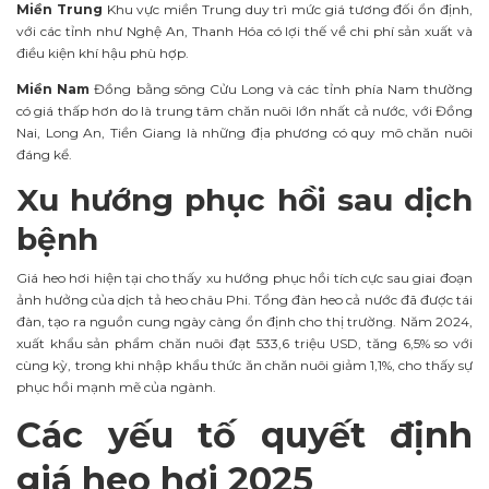
Miền Trung
Khu vực miền Trung duy trì mức giá tương đối ổn định,
với các tỉnh như Nghệ An, Thanh Hóa có lợi thế về chi phí sản xuất và
điều kiện khí hậu phù hợp.
Miền Nam
Đồng bằng sông Cửu Long và các tỉnh phía Nam thường
có giá thấp hơn do là trung tâm chăn nuôi lớn nhất cả nước, với Đồng
Nai, Long An, Tiền Giang là những địa phương có quy mô chăn nuôi
đáng kể.
Xu hướng phục hồi sau dịch
bệnh
Giá heo hơi hiện tại cho thấy xu hướng phục hồi tích cực sau giai đoạn
ảnh hưởng của dịch tả heo châu Phi. Tổng đàn heo cả nước đã được tái
đàn, tạo ra nguồn cung ngày càng ổn định cho thị trường. Năm 2024,
xuất khẩu sản phẩm chăn nuôi đạt 533,6 triệu USD, tăng 6,5% so với
cùng kỳ, trong khi nhập khẩu thức ăn chăn nuôi giảm 1,1%, cho thấy sự
phục hồi mạnh mẽ của ngành.
Các yếu tố quyết định
giá heo hơi 2025