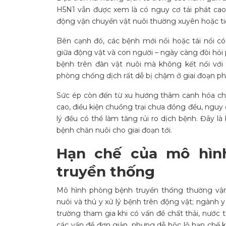
H5N1 vẫn được xem là có nguy cơ tái phát cao,
động vận chuyển vật nuôi thường xuyên hoặc ti
Bên cạnh đó, các bệnh mới nổi hoặc tái nổi c
giữa động vật và con người – ngày càng đòi hỏi
bệnh trên đàn vật nuôi mà không kết nối với
phòng chống dịch rất dễ bị chậm ở giai đoạn ph
Sức ép còn đến từ xu hướng thâm canh hóa chăn
cao, điều kiện chuồng trại chưa đồng đều, ngu
lý đều có thể làm tăng rủi ro dịch bệnh. Đây l
bệnh chăn nuôi cho giai đoạn tới.
Hạn chế của mô hìn
truyền thống
Mô hình phòng bệnh truyền thống thường vậ
nuôi và thú y xử lý bệnh trên động vật; ngành 
trường tham gia khi có vấn đề chất thải, nước 
các vấn đề đơn giản, nhưng dễ bộc lộ hạn chế k