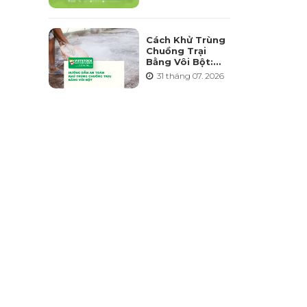
Triển Ngành
Chăn Nuôi Bền
Vững
Cách Khử Trùng
Chuồng Trại
Bằng Vôi Bột:
Cách Rải, Thời
31 tháng 07. 2026
Điểm Và Những
Sai Lầm Cần
Tránh