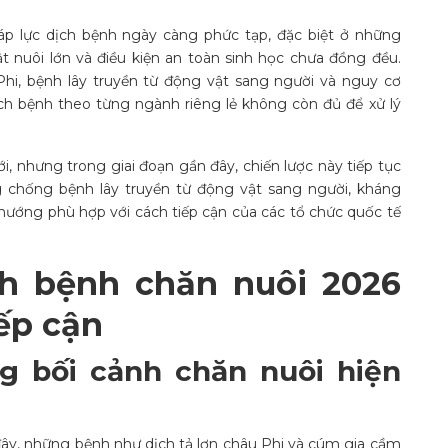
p lực dịch bệnh ngày càng phức tạp, đặc biệt ở những
 nuôi lớn và điều kiện an toàn sinh học chưa đồng đều.
hi, bệnh lây truyền từ động vật sang người và nguy cơ
ch bệnh theo từng ngành riêng lẻ không còn đủ để xử lý
i, nhưng trong giai đoạn gần đây, chiến lược này tiếp tục
chống bệnh lây truyền từ động vật sang người, kháng
 hướng phù hợp với cách tiếp cận của các tổ chức quốc tế
ch bệnh chăn nuôi 2026
iếp cận
ng bối cảnh chăn nuôi hiện
ây, những bệnh như dịch tả lợn châu Phi và cúm gia cầm