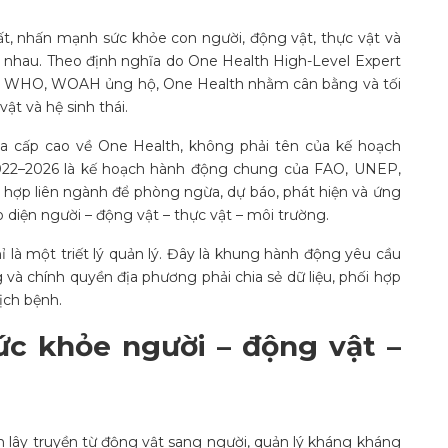
ất, nhấn mạnh sức khỏe con người, động vật, thực vật và
lẫn nhau. Theo định nghĩa do One Health High-Level Expert
, WHO, WOAH ủng hộ, One Health nhằm cân bằng và tối
t và hệ sinh thái.
a cấp cao về One Health, không phải tên của kế hoạch
2022–2026 là kế hoạch hành động chung của FAO, UNEP,
p liên ngành để phòng ngừa, dự báo, phát hiện và ứng
 diện người – động vật – thực vật – môi trường.
 là một triết lý quản lý. Đây là khung hành động yêu cầu
g và chính quyền địa phương phải chia sẻ dữ liệu, phối hợp
ịch bệnh.
sức khỏe người – động vật –
 lây truyền từ động vật sang người, quản lý kháng kháng