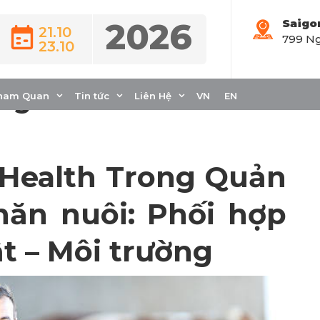
2026
Saigo
21.10
799 Ng
23.10
chăn nuôi: Quản lý
ững
ham Quan
Tin tức
Liên Hệ
VN
EN
 Health Trong Quản
hăn nuôi: Phối hợp
t – Môi trường