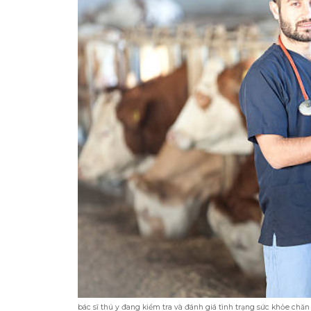
bác sĩ thú y đang kiểm tra và đánh giá tình trạng sức khỏe chăn