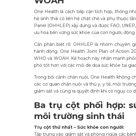
WOAH
One Health là cách tiếp cận tích hợp, thống nh
hệ sinh thái có liên hệ chặt chẽ và phụ thuộc 
Panel (OHHLEP) xây dựng và được FAO, UNEP
ưu hóa bền vững sức khỏe của con người, động vậ
Cần phân biệt rõ: OHHLEP là nhóm chuyên gi
hành động. One Health Joint Plan of Action 
WHO và WOAH. Kế hoạch này nhấn mạnh phối hợ
phó tốt hơn với các mối đe dọa sức khỏe tại giao
Trong bối cảnh chăn nuôi, One Health không chỉ
các cơ quan chăn nuôi và thú y, y tế, môi trườn
giám sát và cùng ra quyết định khi có nguy cơ d
Ba trụ cột phối hợp: 
môi trường sinh thái
Trụ cột thứ nhất – Sức khỏe con người:
Tập trung vào giám sát và phòng ngừa các bệnh