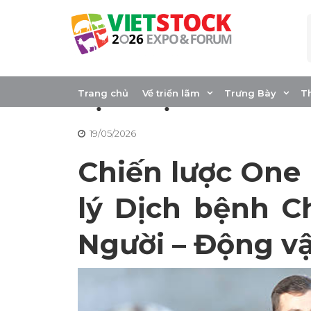
Skip
to
content
One Health trong 
dịch bệnh bền v
Trang chủ
Về triển lãm
Trưng Bày
T
19/05/2026
Chiến lược One
lý Dịch bệnh C
Người – Động vậ