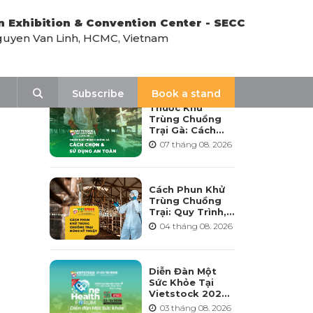
n Exhibition & Convention Center - SECC
uyen Van Linh, HCMC, Vietnam
LATEST NEWS
Search
Subscribe
Book a stand
Thuốc Khử
Trùng Chuồng
Trại Gà: Cách
Chọn, Pha Và Sử
07 tháng 08. 2026
Dụng An Toàn
Cách Phun Khử
Trùng Chuồng
Trại: Quy Trình,
Tần Suất Và Lưu
04 tháng 08. 2026
Ý Khi Sử Dụng
Diễn Đàn Một
Sức Khỏe Tại
Vietstock 2026:
Hướng Tới Phát
03 tháng 08. 2026