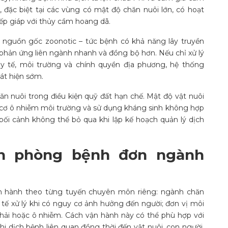
 đặc biệt tại các vùng có mật độ chăn nuôi lớn, có hoạt
ếp giáp với thủy cầm hoang dã.
ó nguồn gốc zoonotic – tức bệnh có khả năng lây truyền
 phản ứng liên ngành nhanh và đồng bộ hơn. Nếu chỉ xử lý
 y tế, môi trường và chính quyền địa phương, hệ thống
át hiện sớm.
 nuôi trong điều kiện quỹ đất hạn chế. Mật độ vật nuôi
y cơ ô nhiễm môi trường và sử dụng kháng sinh không hợp
à bối cảnh không thể bỏ qua khi lập kế hoạch quản lý dịch
h phòng bệnh đơn ngành
n hành theo từng tuyến chuyên môn riêng: ngành chăn
y tế xử lý khi có nguy cơ ảnh hưởng đến người; đơn vị môi
thải hoặc ô nhiễm. Cách vận hành này có thể phù hợp với
hi dịch bệnh liên quan đồng thời đến vật nuôi, con người,