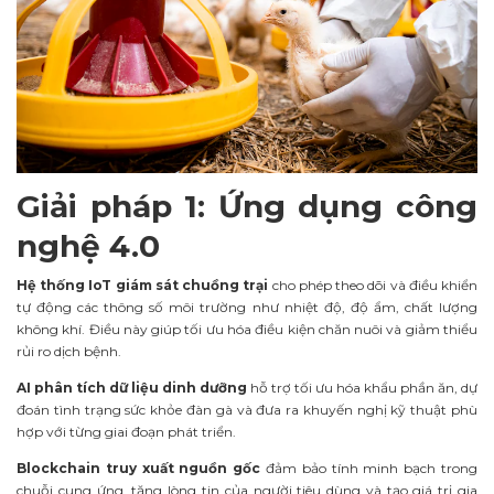
Giải pháp 1: Ứng dụng công
nghệ 4.0
Hệ thống IoT giám sát chuồng trại
cho phép theo dõi và điều khiển
tự động các thông số môi trường như nhiệt độ, độ ẩm, chất lượng
không khí. Điều này giúp tối ưu hóa điều kiện chăn nuôi và giảm thiểu
rủi ro dịch bệnh.
AI phân tích dữ liệu dinh dưỡng
hỗ trợ tối ưu hóa khẩu phần ăn, dự
đoán tình trạng sức khỏe đàn gà và đưa ra khuyến nghị kỹ thuật phù
hợp với từng giai đoạn phát triển.
Blockchain truy xuất nguồn gốc
đảm bảo tính minh bạch trong
chuỗi cung ứng, tăng lòng tin của người tiêu dùng và tạo giá trị gia