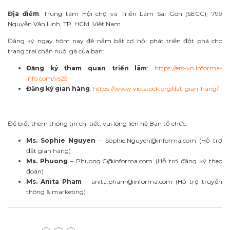
Địa điểm
: Trung tâm Hội chợ và Triển Lãm Sài Gòn (SECC), 799
Nguyễn Văn Linh, TP. HCM, Việt Nam
Đăng ký ngay hôm nay để nắm bắt cơ hội phát triển đột phá cho
trang trại chăn nuôi gà của bạn:
Đăng ký tham quan triển lãm
:
https://ers-vn.informa-
info.com/vs25
Đăng ký gian hàng
:
https://www.vietstock.org/dat-gian-hang/
Để biết thêm thông tin chi tiết, vui lòng liên hệ Ban tổ chức:
Ms. Sophie Nguyen
–
Sophie.Nguyen@informa.com
(Hỗ trợ
đặt gian hàng)
Ms. Phuong
–
Phuong.C@informa.com
(Hỗ trợ đăng ký theo
đoàn)
Ms. Anita Pham
–
anita.pham@informa.com
(Hỗ trợ truyền
thông & marketing)