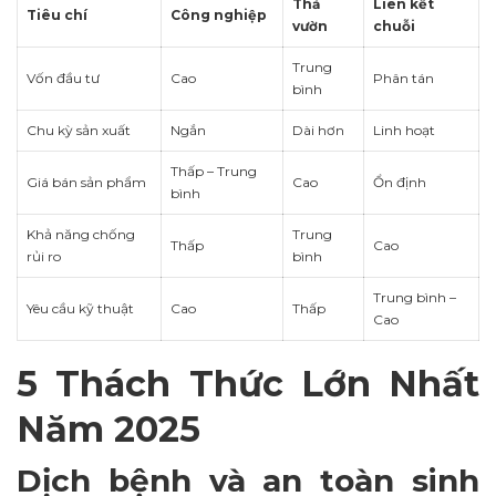
Thả
Liên kết
Tiêu chí
Công nghiệp
vườn
chuỗi
Trung
Vốn đầu tư
Cao
Phân tán
bình
Chu kỳ sản xuất
Ngắn
Dài hơn
Linh hoạt
Thấp – Trung
Giá bán sản phẩm
Cao
Ổn định
bình
Khả năng chống
Trung
Thấp
Cao
rủi ro
bình
Trung bình –
Yêu cầu kỹ thuật
Cao
Thấp
Cao
5 Thách Thức Lớn Nhất
Năm 2025
Dịch bệnh và an toàn sinh