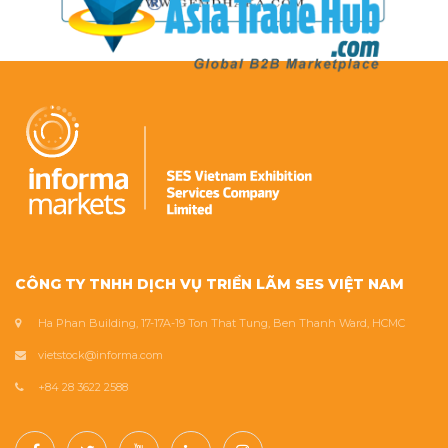
CÔNG TY TNHH DỊCH VỤ TRIỂN LÃM SES VIỆT NAM
Ha Phan Building, 17-17A-19 Ton That Tung, Ben Thanh Ward, HCMC
vietstock@informa.com
+84 28 3622 2588