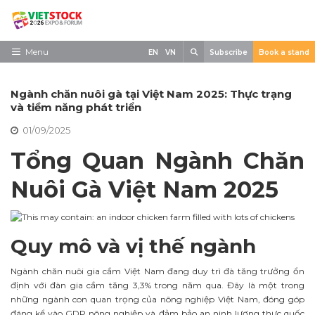
Skip
to
content
Search
Menu
EN
VN
Subscribe
Book a stand
Trang chủ
Ngành chăn nuôi gà tại Việt Nam 2025: Thực trạng
Về triển lãm
và tiềm năng phát triển
01/09/2025
Trưng Bày
Tổng Quan Ngành Chăn
Tham Quan
Nuôi Gà Việt Nam 2025
Tin tức
Liên Hệ
Quy mô và vị thế ngành
Ngành chăn nuôi gia cầm Việt Nam đang duy trì đà tăng trưởng ổn
định với đàn gia cầm tăng 3,3% trong năm qua. Đây là một trong
những ngành con quan trọng của nông nghiệp Việt Nam, đóng góp
đáng kể vào GDP nông nghiệp và đảm bảo an ninh lương thực quốc