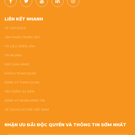
LIÊN KẾT NHANH
VỀ VIETSTOCK
SẢN PHẨM TRƯNG BÀY
TÀI LIỆU TRIỂN LÃM
TIN NGÀNH
ĐẶT GIAN HÀNG
KHÁCH THAM QUAN
ĐĂNG KÝ THAM QUAN
TIÊU ĐIỂM SỰ KIỆN
ĐĂNG KÝ NHẬN BẢNG TIN
VỀ AQUACULTURE VIỆT NAM
NHẬN ƯU ĐÃI ĐỘC QUYỀN VÀ THÔNG TIN SỚM NHẤT