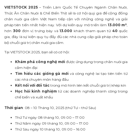
VIETSTOCK 2025
– Triển Lãm Quốc Tế Chuyên Ngành Chăn Nuôi,
Thức Ăn Chăn Nuôi & Chế Biến Thịt sẽ là cơ hội quý giá để cộng đồng
chăn nuôi gia cầm Việt Nam tiếp cận với những công nghệ và giải
pháp tiên tiến nhất hiện nay. Với dự kiến quy mô triển lãm
13.000 m²
,
hơn
300
đơn vị trưng bày và
13.000
khách tham quan từ
40
quốc
gia, đây là sự kiện quy tụ đầy đủ các nhà cung cấp giải pháp cho toàn
bộ chuỗi giá trị chăn nuôi gia cầm.
Tại VIETSTOCK 2025, bạn sẽ có cơ hội:
Khám phá công nghệ mới
được ứng dụng trong chăn nuôi gia
cầm hiện đại
Tìm hiểu các giống gà mới
và công nghệ lai tạo tiên tiến từ
các nhà chuyên môn hàng đầu
Kết nối với đối tác
trong mô hình liên kết chuỗi giá trị khép kín
Học hỏi kinh nghiệm
từ các doanh nghiệp thành công trong
chế biến và xuất khẩu
Thời gian
: 08 – 10 Tháng 10, 2025 (thứ Tư – thứ Sáu)
Thứ Tư ngày 08 tháng 10, 09:00 – 17:00
Thứ Năm ngày 09 tháng 10, 09:00 – 17:00
Thứ Sáu ngày 10 tháng 10, 09:00 – 16:00