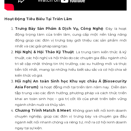
Hoạt Động Tiêu Biểu Tại Triển Lãm
Trưng Bày Sản Phẩm & Dịch Vụ, Công Nghệ
: Đây là hoạt
động trọng tâm của triển lãm, cung cấp một nền tảng năng
động giúp các đơn vị trưng bày giới thiệu các sản phẩm mới
nhất và các giải pháp sáng tạo.
Hội Nghị & Hội Thảo Kỹ Thuật
: Là trung tâm kiến thức & kỹ
thuật, các hội nghị và hội thảo do các chuyên gia đầu ngành chủ
trì sẽ cập nhật thông tin thị trường, các xu hướng mới và thực
tiễn tốt nhất, mang lại những hiểu biết sâu sắc và cơ hội chia sẻ
kiến thức vô giá.
Hội nghị An toàn Sinh học Khu vực châu Á (Biosecurity
Asia Forum)
: là hoạt động mới tại triển lãm năm nay. Diễn dàn
tập trung vào các định hướng, phương pháp và cách thức triển
khai an toàn sinh học – giá trị cốt lõi của phát triển bền vững
ngành chăn nuôi và thủy sản.
Chương Trình Match & Meet
: Không gian kết nối kinh doanh
chuyên nghiệp, giúp các đơn vị trưng bày và chuyên gia đầu
ngành kết nối nhanh chóng và riêng tư, mở ra cơ hội kinh doanh
ngay tại sự kiện.