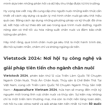
mình dựa trên những phản hồi và dữ liệu thu thập được từ thị trường.
Hy vọng bài viết này đã cung cấp cho người nuôi những kiến thức cần
thiết về cách xây dựng và quản lý mô hình chăn nuôi gà siêu thịt hiệu
quả cao. Bằng cách áp dụng những phương pháp và kỹ thuật đã chia
sẻ, kết hợp với sự theo dõi sát sao trong quá trình nuôi dưỡng, người
nông dân có thể tối ưu hóa năng suất chăn nuôi và đảm bảo chất
lượng sản phẩm.
Hãy nhớ rằng, quá trình chăn nuôi gà siêu thịt là một hành trình dài,
đòi hỏi sự kiên nhẫn, chăm chỉ và không ngừng cải tiến.
Vietstock 2024: Nơi hội tụ công nghệ và
giải pháp tiên tiến cho ngành chăn nuôi
Vietstock 2024
, phiên bản thứ 12 của Triển Lãm Quốc Tế Chuyên
Ngành Chăn Nuôi, Thức Ăn Chăn Nuôi, Thủy sản & Chế Biến Thịt Tại
Việt Nam, cùng với Triển Lãm Quốc Tế Chuyên Ngành Thủy Sản Việt
Nam –
Aquaculture Vietnam 2024
, hứa hẹn sẽ mang đến một kỷ
nguyên mới trong lĩnh vực chăn nuôi và thủy sản. Sự kiện này không
chỉ là một triển lãm thương mại, mà còn là một nền tảng toàn diện,
nơi hội tụ các công nghệ và giải pháp tiên tiến nhất từ hơn
50 quốc