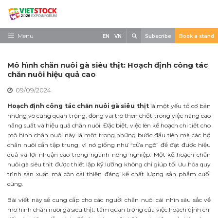
Skip
to
content
Search
Menu
EN
VN
Subscribe
Book a stand
Trang chủ
Mô hình chăn nuôi gà siêu thịt: Hoạch định công tác
Về triển lãm
chăn nuôi hiệu quả cao
09/09/2024
Trưng Bày
Hoạch định công tác chăn nuôi gà siêu thịt
là một yếu tố cơ bản
Tham Quan
nhưng vô cùng quan trọng, đóng vai trò then chốt trong việc nâng cao
năng suất và hiệu quả chăn nuôi. Đặc biệt, việc lên kế hoạch chi tiết cho
Tin tức
mô hình chăn nuôi này là một trong những bước đầu tiên mà các hộ
chăn nuôi cần tập trung, vì nó giống như “cửa ngõ” để đạt được hiệu
Liên Hệ
quả và lợi nhuận cao trong ngành nông nghiệp. Một kế hoạch chăn
nuôi gà siêu thịt được thiết lập kỹ lưỡng không chỉ giúp tối ưu hóa quy
trình sản xuất mà còn cải thiện đáng kể chất lượng sản phẩm cuối
cùng.
Bài viết này sẽ cung cấp cho các người chăn nuôi cái nhìn sâu sắc về
mô hình chăn nuôi gà siêu thịt, tầm quan trọng của việc hoạch định chi