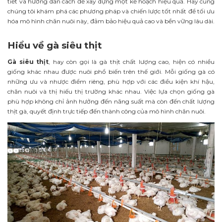
tiết và hướng dẫn cách để xây dựng một kế hoạch hiệu quả. Hãy cùng
chúng tôi khám phá các phương pháp và chiến lược tốt nhất để tối ưu
hóa mô hình chăn nuôi này, đảm bảo hiệu quả cao và bền vững lâu dài.
Hiểu về gà siêu thịt
Gà siêu thịt
, hay còn gọi là gà thịt chất lượng cao, hiện có nhiều
giống khác nhau được nuôi phổ biến trên thế giới. Mỗi giống gà có
những ưu và nhược điểm riêng, phù hợp với các điều kiện khí hậu,
chăn nuôi và thị hiếu thị trường khác nhau. Việc lựa chọn giống gà
phù hợp không chỉ ảnh hưởng đến năng suất mà còn đến chất lượng
thịt gà, quyết định trực tiếp đến thành công của mô hình chăn nuôi.