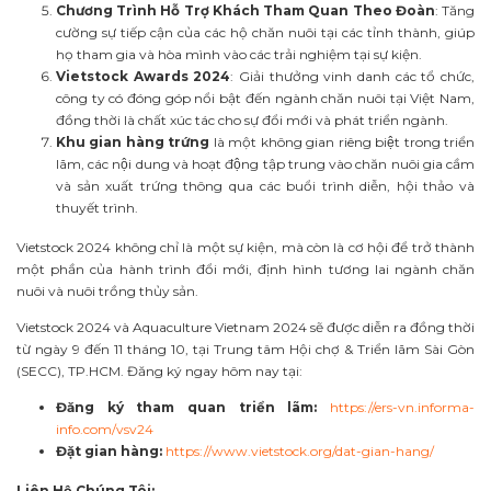
Chương Trình Hỗ Trợ Khách Tham Quan Theo Đoàn
: Tăng
cường sự tiếp cận của các hộ chăn nuôi tại các tỉnh thành, giúp
họ tham gia và hòa mình vào các trải nghiệm tại sự kiện.
Vietstock Awards 2024
: Giải thưởng vinh danh các tổ chức,
công ty có đóng góp nổi bật đến ngành chăn nuôi tại Việt Nam,
đồng thời là chất xúc tác cho sự đổi mới và phát triển ngành.
Khu gian hàng trứng
là một không gian riêng biệt trong triển
lãm, các nội dung và hoạt động tập trung vào chăn nuôi gia cầm
và sản xuất trứng thông qua các buổi trình diễn, hội thảo và
thuyết trình.
Vietstock 2024 không chỉ là một sự kiện, mà còn là cơ hội để trở thành
một phần của hành trình đổi mới, định hình tương lai ngành chăn
nuôi và nuôi trồng thủy sản.
Vietstock 2024 và Aquaculture Vietnam 2024 sẽ được diễn ra đồng thời
từ ngày 9 đến 11 tháng 10, tại
Trung tâm Hội chợ & Triển lãm Sài Gòn
(SECC), TP.HCM.
Đăng ký ngay hôm nay tại:
Đăng ký tham quan triển lãm:
https://ers-vn.informa-
info.com/vsv24
Đặt gian hàng:
https://www.vietstock.org/dat-gian-hang/
Liên Hệ Chúng Tôi: