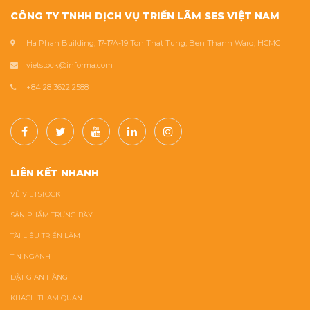
CÔNG TY TNHH DỊCH VỤ TRIỂN LÃM SES VIỆT NAM
Ha Phan Building, 17-17A-19 Ton That Tung, Ben Thanh Ward, HCMC
vietstock@informa.com
+84 28 3622 2588
LIÊN KẾT NHANH
VỀ VIETSTOCK
SẢN PHẨM TRƯNG BÀY
TÀI LIỆU TRIỂN LÃM
TIN NGÀNH
ĐẶT GIAN HÀNG
KHÁCH THAM QUAN