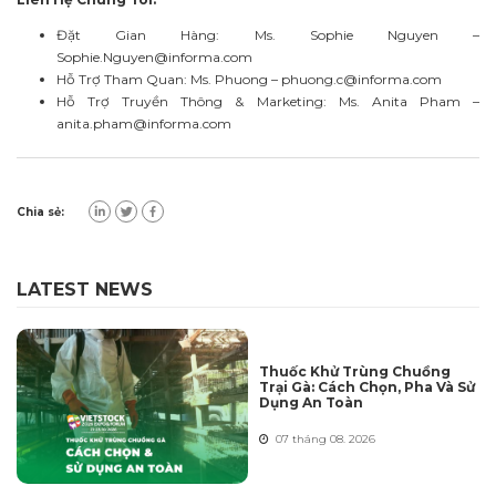
Đặt Gian Hàng: Ms. Sophie Nguyen –
Sophie.Nguyen@informa.com
Hỗ Trợ Tham Quan: Ms. Phuong –
phuong.c@informa.com
Hỗ Trợ Truyền Thông & Marketing: Ms. Anita Pham –
anita.pham@informa.com
Chia sẻ:
LATEST NEWS
Thuốc Khử Trùng Chuồng
Trại Gà: Cách Chọn, Pha Và Sử
Dụng An Toàn
07 tháng 08. 2026