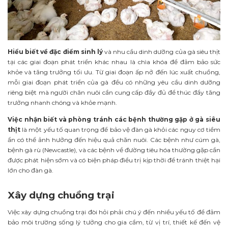
Hiểu biết về đặc điểm sinh lý
và nhu cầu dinh dưỡng của gà siêu thịt
tại các giai đoạn phát triển khác nhau là chìa khóa để đảm bảo sức
khỏe và tăng trưởng tối ưu. Từ giai đoạn ấp nở đến lúc xuất chuồng,
mỗi giai đoạn phát triển của gà đều có những yêu cầu dinh dưỡng
riêng biệt mà người chăn nuôi cần cung cấp đầy đủ để thúc đẩy tăng
trưởng nhanh chóng và khỏe mạnh.
Việc nhận biết và phòng tránh các bệnh thường gặp ở gà siêu
thịt
là một yếu tố quan trọng để bảo vệ đàn gà khỏi các nguy cơ tiềm
ẩn có thể ảnh hưởng đến hiệu quả chăn nuôi. Các bệnh như cúm gà,
bệnh gà rù (Newcastle), và các bệnh về đường tiêu hóa thường gặp cần
được phát hiện sớm và có biện pháp điều trị kịp thời để tránh thiệt hại
lớn cho đàn gà.
Xây dựng chuồng trại
Việc xây dựng chuồng trại đòi hỏi phải chú ý đến nhiều yếu tố để đảm
bảo môi trường sống lý tưởng cho gia cầm, từ vị trí, thiết kế đến vệ