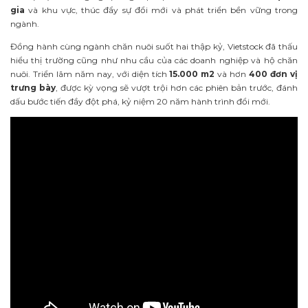
gia
và khu vực, thúc đẩy sự đổi mới và phát triển bền vững trong
ngành.
Đồng hành cùng ngành chăn nuôi suốt hai thập kỷ, Vietstock đã thấu
hiểu thị trường cũng như nhu cầu của các doanh nghiệp và hộ chăn
nuôi. Triển lãm năm nay, với diện tích
15.000 m2
và hơn
400 đơn vị
trưng bày
, được kỳ vọng sẽ vượt trội hơn các phiên bản trước, đánh
dấu bước tiến đầy đột phá, kỷ niệm 20 năm hành trình đổi mới.