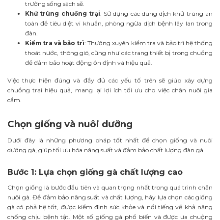
trường sống sạch sẽ.
Khử trùng chuồng trại
: Sử dụng các dung dịch khử trùng an
toàn để tiêu diệt vi khuẩn, phòng ngừa dịch bệnh lây lan trong
đàn.
Kiểm tra và bảo trì
: Thường xuyên kiểm tra và bảo trì hệ thống
thoát nước, thông gió, cũng như các trang thiết bị trong chuồng
để đảm bảo hoạt động ổn định và hiệu quả.
Việc thực hiện đúng và đầy đủ các yếu tố trên sẽ giúp xây dựng
chuồng trại hiệu quả, mang lại lợi ích tối ưu cho việc chăn nuôi gia
cầm.
Chọn giống và nuôi dưỡng
Dưới đây là những phương pháp tốt nhất để chọn giống và nuôi
dưỡng gà, giúp tối ưu hóa năng suất và đảm bảo chất lượng đàn gà.
Bước 1: Lựa chọn giống gà chất lượng cao
Chọn giống là bước đầu tiên và quan trọng nhất trong quá trình chăn
nuôi gà. Để đảm bảo năng suất và chất lượng, hãy lựa chọn các giống
gà có phả hệ tốt, được kiểm định sức khỏe và nổi tiếng về khả năng
chống chịu bệnh tật. Một số giống gà phổ biến và được ưa chuộng