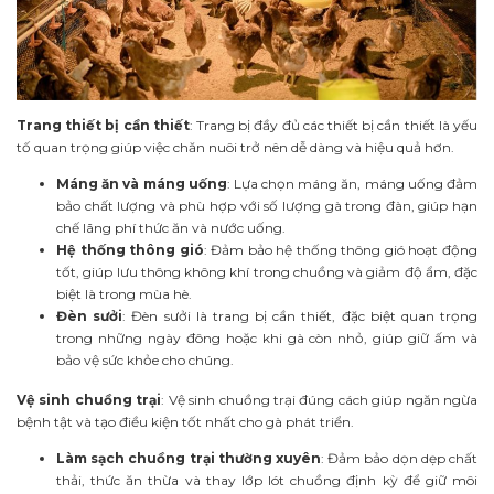
Trang thiết bị cần thiết
: Trang bị đầy đủ các thiết bị cần thiết là yếu
tố quan trọng giúp việc chăn nuôi trở nên dễ dàng và hiệu quả hơn.
Máng ăn và máng uống
: Lựa chọn máng ăn, máng uống đảm
bảo chất lượng và phù hợp với số lượng gà trong đàn, giúp hạn
chế lãng phí thức ăn và nước uống.
Hệ thống thông gió
: Đảm bảo hệ thống thông gió hoạt động
tốt, giúp lưu thông không khí trong chuồng và giảm độ ẩm, đặc
biệt là trong mùa hè.
Đèn sưởi
: Đèn sưởi là trang bị cần thiết, đặc biệt quan trọng
trong những ngày đông hoặc khi gà còn nhỏ, giúp giữ ấm và
bảo vệ sức khỏe cho chúng.
Vệ sinh chuồng trại
: Vệ sinh chuồng trại đúng cách giúp ngăn ngừa
bệnh tật và tạo điều kiện tốt nhất cho gà phát triển.
Làm sạch chuồng trại thường xuyên
: Đảm bảo dọn dẹp chất
thải, thức ăn thừa và thay lớp lót chuồng định kỳ để giữ môi