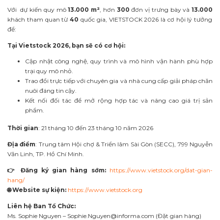
Với dự kiến quy mô
13.000 m²
, hơn
300
đơn vị trưng bày và
13.000
khách tham quan từ
40
quốc gia, VIETSTOCK 2026 là cơ hội lý tưởng
để:
Tại Vietstock 2026, bạn sẽ có cơ hội:
Cập nhật công nghệ, quy trình và mô hình vận hành phù hợp
trại quy mô nhỏ.
Trao đổi trực tiếp với chuyên gia và nhà cung cấp giải pháp chăn
nuôi đáng tin cậy.
Kết nối đối tác để mở rộng hợp tác và nâng cao giá trị sản
phẩm.
Thời gian
: 21 tháng 10 đến 23 tháng 10 năm 2026
Địa điểm
: Trung tâm Hội chợ & Triển lãm Sài Gòn (SECC), 799 Nguyễn
Văn Linh, TP. Hồ Chí Minh.
👉 Đăng ký gian hàng sớm:
https://www.vietstock.org/dat-gian-
hang/
🌐 Website sự kiện:
https://www.vietstock.org
Liên hệ Ban Tổ Chức:
Ms. Sophie Nguyen –
Sophie.Nguyen@informa.com
(Đặt gian hàng)