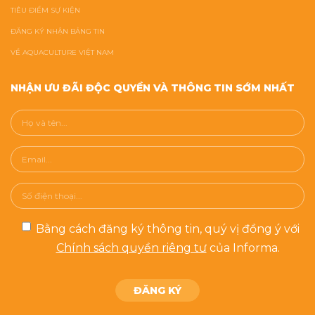
TIÊU ĐIỂM SỰ KIỆN
ĐĂNG KÝ NHẬN BẢNG TIN
VỀ AQUACULTURE VIỆT NAM
NHẬN ƯU ĐÃI ĐỘC QUYỀN VÀ THÔNG TIN SỚM NHẤT
Bằng cách đăng ký thông tin, quý vị đồng ý với
Chính sách quyền riêng tư
của Informa.