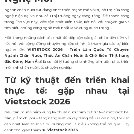
Ngành chăn nuôi cút đang phát triển mạnh mẽ với sự hỗ trợ của công
nghệ hiện đại và nhu cầu thị trường ngày càng tăng. Để thành công
trong lĩnh vực này, việc cập nhật kiến thức, kết nối với chuyên gia và
tìm hiểu những công nghệ mới nhất là vô cùng quan trọng.
Một trong những cách tốt nhất để tiếp cận các giải pháp tiên tiến và
kết nối với cộng đồng chuyên nghiệp chính là tham gia các sự kiện
ngành lớn.
VIETSTOCK 2026
–
Triển Lãm Quốc Tế Chuyên
Ngành Chăn Nuôi, Thức Ăn Chăn Nuôi & Chế Biến Thịt hàng
đầu Đông Nam Á
sẽ là cơ hội lý tưởng cho những ai muốn phát triển
mô hình chăn nuôi cút chuyên nghiệp.
Từ kỹ thuật đến triển khai
thực tế: gặp nhau tại
Vietstock 2026
Nếu bạn muốn nắm vững kỹ thuật nuôi chim cút từ A–Z một cách bài
bản, giảm chi phí – tăng năng suất và xây dựng đầu ra ổn định, thì việc
cập nhật kiến thức và xu hướng mới là điều không thể bỏ qua. Hãy
dành thời gian tham dự
Vietstock 2026
.