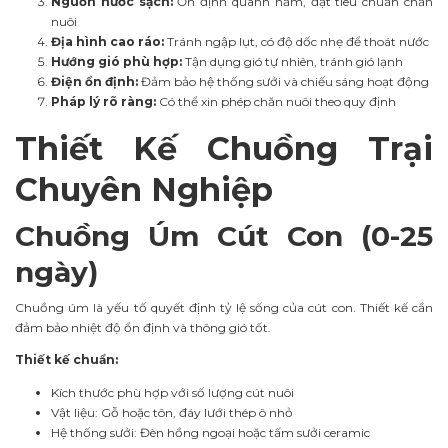
Nguồn nước sạch:
Ổn định quanh năm, đạt tiêu chuẩn chăn
nuôi
Địa hình cao ráo:
Tránh ngập lụt, có độ dốc nhẹ để thoát nước
Hướng gió phù hợp:
Tận dụng gió tự nhiên, tránh gió lạnh
Điện ổn định:
Đảm bảo hệ thống sưởi và chiếu sáng hoạt động
Pháp lý rõ ràng:
Có thể xin phép chăn nuôi theo quy định
Thiết Kế Chuồng Trại
Chuyên Nghiệp
Chuồng Úm Cút Con (0-25
ngày)
Chuồng úm là yếu tố quyết định tỷ lệ sống của cút con. Thiết kế cần
đảm bảo nhiệt độ ổn định và thông gió tốt.
Thiết kế chuẩn:
Kích thước phù hợp với số lượng cút nuôi
Vật liệu: Gỗ hoặc tôn, đáy lưới thép ô nhỏ
Hệ thống sưởi: Đèn hồng ngoại hoặc tấm sưởi ceramic