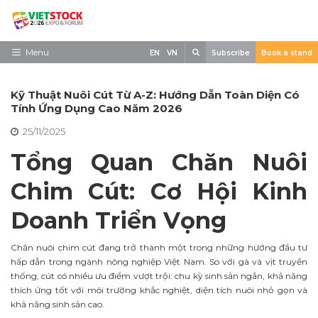
Skip
to
content
Search
Menu
EN
VN
Subscribe
Book a stand
Trang chủ
Kỹ Thuật Nuôi Cút Từ A-Z: Hướng Dẫn Toàn Diện Có
Về triển lãm
Tính Ứng Dụng Cao Năm 2026
25/11/2025
Trưng Bày
Tổng Quan Chăn Nuôi
Tham Quan
Chim Cút: Cơ Hội Kinh
Tin tức
Doanh Triển Vọng
Liên Hệ
Chăn nuôi chim cút đang trở thành một trong những hướng đầu tư
hấp dẫn trong ngành nông nghiệp Việt Nam. So với gà và vịt truyền
thống, cút có nhiều ưu điểm vượt trội: chu kỳ sinh sản ngắn, khả năng
thích ứng tốt với môi trường khắc nghiệt, diện tích nuôi nhỏ gọn và
khả năng sinh sản cao.