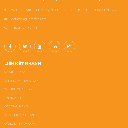
Ha Phan Building, 17-17A-19 Ton That Tung, Ben Thanh Ward, HCMC
vietstock@informa.com
+84 28 3622 2588
LIÊN KẾT NHANH
VỀ VIETSTOCK
SẢN PHẨM TRƯNG BÀY
TÀI LIỆU TRIỂN LÃM
TIN NGÀNH
ĐẶT GIAN HÀNG
KHÁCH THAM QUAN
ĐĂNG KÝ THAM QUAN