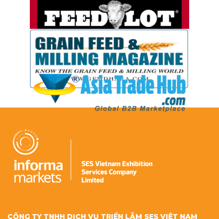
CÔNG TY TNHH DỊCH VỤ TRIỂN LÃM SES VIỆT NAM