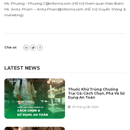
Ms. Phuong –
Phuong.C@informa.com
(Hỗ trợ tham quan theo đoàn)
Ms. Anita Pham –
Anita.Pham@informa.com
(Hỗ trợ truyền thông &
marketing)
Chia sẻ:
LATEST NEWS
Thuốc Khử Trùng Chuồng
Trại Gà: Cách Chọn, Pha Và Sử
Dụng An Toàn
07 tháng 08. 2026