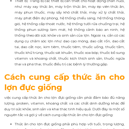
Thiết bị: Trang bị các thiết bị cần thiết cho hoạt động chăn nuôi,
như: máy xay thức ăn, máy trộn thức ăn, máy ép viên thức ăn,
máy phun thuốc, máy sấy khô chất thải, máy xử lý chất thải,
máy phát điện dự phòng, hệ thống chiếu sáng, hệ thống thông
gió, hệ thống cấp thoát nước, hệ thống tưới rửa chuồng trại, hệ
thống phun sương làm mát, hệ thống cảnh báo an ninh, hệ
thống theo dõi sức khỏe và sinh sản của lợn. Ngoài ra, cần có các
dụng cụ chăm sóc lợn như: dao cạo móng, dao cắt rốn, dao cắt
tai, dao cắt nọc, kim tiêm, thuốc tiêm, thuốc uống, thuốc tắm,
thuốc khử trùng, thuốc sát khuẩn, thuốc xoa bóp, thuốc bổ sung
vitamin và khoáng chất, thuốc kích thích sinh sản, thuốc ngừa
thai và phá thai, thuốc điều trị các bệnh lý thường gặp.
Cách cung cấp thức ăn cho
lợn đực giống
việc cung cấp thức ăn cho lợn đực giống cần phải đảm bảo đủ năng
lượng, protein, vitamin, khoáng chất và các chất dinh dưỡng khác để
duy trì sức khỏe, sinh sản và khai thác tinh hiệu quả. Dưới đây là một số
nguyên tắc và gợi ý về cách cung cấp thức ăn cho lợn đực giống:
Thức ăn cho lợn đực giống phải phù hợp với tuổi, trọng lượng,