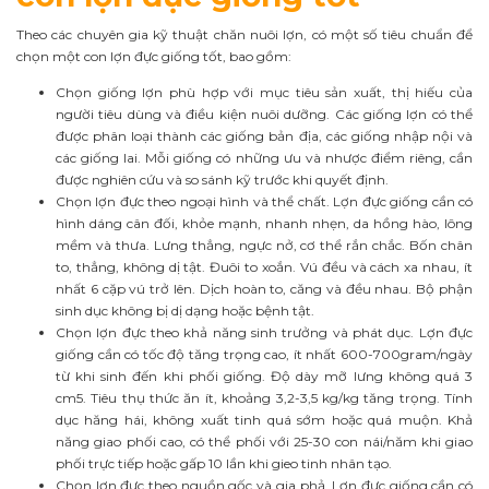
Theo các chuyên gia kỹ thuật chăn nuôi lợn, có một số tiêu chuẩn để
chọn một con lợn đực giống tốt, bao gồm:
Chọn giống lợn phù hợp với mục tiêu sản xuất, thị hiếu của
người tiêu dùng và điều kiện nuôi dưỡng. Các giống lợn có thể
được phân loại thành các giống bản địa, các giống nhập nội và
các giống lai. Mỗi giống có những ưu và nhược điểm riêng, cần
được nghiên cứu và so sánh kỹ trước khi quyết định.
Chọn lợn đực theo ngoại hình và thể chất. Lợn đực giống cần có
hình dáng cân đối, khỏe mạnh, nhanh nhẹn, da hồng hào, lông
mềm và thưa. Lưng thẳng, ngực nở, cơ thể rắn chắc. Bốn chân
to, thẳng, không dị tật. Đuôi to xoắn. Vú đều và cách xa nhau, ít
nhất 6 cặp vú trở lên. Dịch hoàn to, căng và đều nhau. Bộ phận
sinh dục không bị dị dạng hoặc bệnh tật.
Chọn lợn đực theo khả năng sinh trưởng và phát dục. Lợn đực
giống cần có tốc độ tăng trọng cao, ít nhất 600-700gram/ngày
từ khi sinh đến khi phối giống. Độ dày mỡ lưng không quá 3
cm5. Tiêu thụ thức ăn ít, khoảng 3,2-3,5 kg/kg tăng trọng. Tính
dục hăng hái, không xuất tinh quá sớm hoặc quá muộn. Khả
năng giao phối cao, có thể phối với 25-30 con nái/năm khi giao
phối trực tiếp hoặc gấp 10 lần khi gieo tinh nhân tạo.
Chọn lợn đực theo nguồn gốc và gia phả. Lợn đực giống cần có