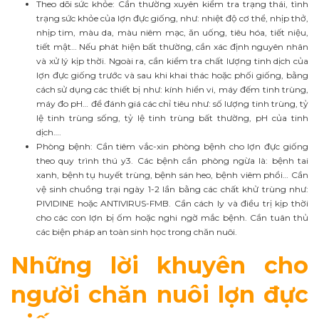
Theo dõi sức khỏe: Cần thường xuyên kiểm tra trạng thái, tình
trạng sức khỏe của lợn đực giống, như: nhiệt độ cơ thể, nhịp thở,
nhịp tim, màu da, màu niêm mạc, ăn uống, tiêu hóa, tiết niệu,
tiết mật… Nếu phát hiện bất thường, cần xác định nguyên nhân
và xử lý kịp thời. Ngoài ra, cần kiểm tra chất lượng tinh dịch của
lợn đực giống trước và sau khi khai thác hoặc phối giống, bằng
cách sử dụng các thiết bị như: kính hiển vi, máy đếm tinh trùng,
máy đo pH… để đánh giá các chỉ tiêu như: số lượng tinh trùng, tỷ
lệ tinh trùng sống, tỷ lệ tinh trùng bất thường, pH của tinh
dịch….
Phòng bệnh: Cần tiêm vắc-xin phòng bệnh cho lợn đực giống
theo quy trình thú y3. Các bệnh cần phòng ngừa là: bệnh tai
xanh, bệnh tụ huyết trùng, bệnh sán heo, bệnh viêm phổi… Cần
vệ sinh chuồng trại ngày 1-2 lần bằng các chất khử trùng như:
PIVIDINE hoặc ANTIVIRUS-FMB. Cần cách ly và điều trị kịp thời
cho các con lợn bị ốm hoặc nghi ngờ mắc bệnh. Cần tuân thủ
các biện pháp an toàn sinh học trong chăn nuôi.
Những lời khuyên cho
người chăn nuôi lợn đực