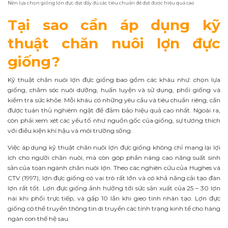
Nên lựa chọn giống lợn đực đạt đầy đủ các tiêu chuẩn để đạt được hiệu quả cao
Tại sao cần áp dụng kỹ
thuật chăn nuôi lợn đực
giống?
Kỹ thuật chăn nuôi lợn đực giống bao gồm các khâu như: chọn lựa
giống, chăm sóc nuôi dưỡng, huấn luyện và sử dụng, phối giống và
kiểm tra sức khỏe. Mỗi khâu có những yêu cầu và tiêu chuẩn riêng, cần
được tuân thủ nghiêm ngặt để đảm bảo hiệu quả cao nhất. Ngoài ra,
còn phải xem xét các yếu tố như nguồn gốc của giống, sự tương thích
với điều kiện khí hậu và môi trường sống.
Việc áp dụng kỹ thuật chăn nuôi lợn đực giống không chỉ mang lại lợi
ích cho người chăn nuôi, mà còn góp phần nâng cao năng suất sinh
sản của toàn ngành chăn nuôi lợn. Theo các nghiên cứu của Hughes và
CTV (1997), lợn đực giống có vai trò rất lớn và có khả năng cải tạo đàn
lợn rất tốt. Lợn đực giống ảnh hưởng tới sức sản xuất của 25 – 30 lợn
nái khi phối trực tiếp, và gấp 10 lần khi gieo tinh nhân tạo. Lợn đực
giống có thể truyền thông tin di truyền các tính trạng kinh tế cho hàng
ngàn con thế hệ sau.