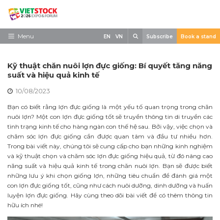
Skip
to
content
Search
Menu
EN
VN
Subscribe
Book a stand
Trang chủ
Kỹ thuật chăn nuôi lợn đực giống: Bí quyết tăng năng
Về triển lãm
suất và hiệu quả kinh tế
10/08/2023
Trưng Bày
Bạn có biết rằng lợn đực giống là một yếu tố quan trọng trong chăn
Tham Quan
nuôi lợn? Một con lợn đực giống tốt sẽ truyền thông tin di truyền các
tình trạng kinh tế cho hàng ngàn con thế hệ sau. Bởi vậy, việc chọn và
Tin tức
chăm sóc lợn đực giống cần được quan tâm và đầu tư nhiều hơn.
Trong bài viết này, chúng tôi sẽ cung cấp cho bạn những kinh nghiệm
Liên Hệ
và kỹ thuật chọn và chăm sóc lợn đực giống hiệu quả, từ đó nâng cao
năng suất và hiệu quả kinh tế trong chăn nuôi lợn. Bạn sẽ được biết
những lưu ý khi chọn giống lợn, những tiêu chuẩn để đánh giá một
con lợn đực giống tốt, cũng như cách nuôi dưỡng, dinh dưỡng và huấn
luyện lợn đực giống. Hãy cùng theo dõi bài viết để có thêm thông tin
hữu ích nhé!