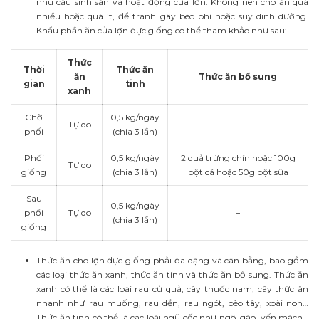
nhu cầu sinh sản và hoạt động của lợn. Không nên cho ăn quá
nhiều hoặc quá ít, để tránh gây béo phì hoặc suy dinh dưỡng.
Khẩu phần ăn của lợn đực giống có thể tham khảo như sau:
Thức
Thời
Thức ăn
ăn
Thức ăn bổ sung
gian
tinh
xanh
Chờ
0,5 kg/ngày
Tự do
–
phối
(chia 3 lần)
Phối
0,5 kg/ngày
2 quả trứng chín hoặc 100g
Tự do
giống
(chia 3 lần)
bột cá hoặc 50g bột sữa
Sau
0,5 kg/ngày
phối
Tự do
–
(chia 3 lần)
giống
Thức ăn cho lợn đực giống phải đa dạng và cân bằng, bao gồm
các loại thức ăn xanh, thức ăn tinh và thức ăn bổ sung. Thức ăn
xanh có thể là các loại rau củ quả, cây thuốc nam, cây thức ăn
nhanh như rau muống, rau dền, rau ngót, bèo tây, xoài non…
Thức ăn tinh có thể là các loại ngũ cốc như ngô, gạo, yến mạch…