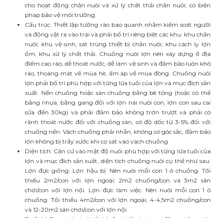
cho hoạt động chăn nuôi và xử lý chất thải chăn nuôi; có biện
pháp bảo vệ môi trường.
Cấu trúc: Thiết lập tường rào bao quanh nhằm kiểm soát người
và động vật ra vào trại và phải bố trí riêng biệt các khu: khu chăn
nuôi; khu vệ sinh, sát trùng thiết bị chăn nuôi; khu cách ly lợn
ốm; khu xử lý chất thải. Chuồng nuôi lợn nên xây dựng ở địa
điểm cao ráo, dễ thoát nước, dễ làm vệ sinh và đảm bảo luôn khô
ráo, thoáng mát về mùa hè, ấm áp về mùa đông. Chuồng nuôi
lợn phải bố trí phù hợp với từng lứa tuổi của lợn và mục đích sản
xuất. Nền chuồng hoặc sàn chuồng bằng bê tông (hoặc có thể
bằng nhựa, bằng gang đối với lợn nái nuôi con, lợn con sau cai
sữa đến 30kg) và phải đảm bảo không trơn trượt và phải có
rãnh thoát nước đối với chuồng sàn, có độ dốc từ 3-5% đối với
chuồng nền. Vách chuồng phải nhẵn, không có góc sắc, đảm bảo
lợn không bị trầy xước khi cọ sát vào vách chuồng.
Diện tích: Căn cứ vào mật độ nuôi phù hợp với từng lứa tuổi của
lợn và mục đích sản xuất, diện tích chuồng nuôi cụ thể như sau:
Lợn đực giống: Lợn hậu bị: Nên nuôi mỗi con 1 ô chuồng. Tối
thiểu 2m2/con với lợn ngoại; 2m2 chuồng/con và 3m2 sân
chơi/con với lợn nội. Lợn đực làm việc: Nên nuôi mỗi con 1 ô
chuồng. Tối thiểu 4m2/con với lợn ngoại; 4-4,5m2 chuồng/con
và 12-20m2 sân chơi/con với lợn nội.