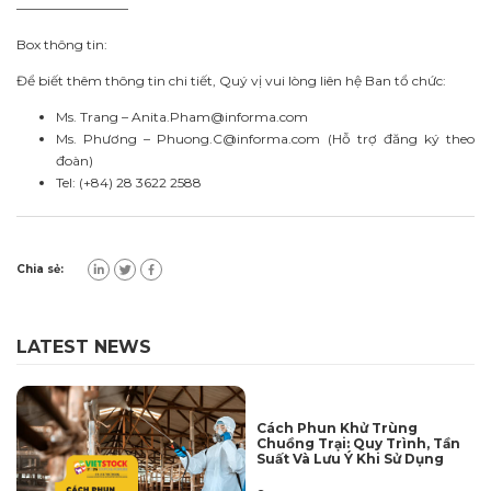
————————–
Box thông tin:
Để biết thêm thông tin chi tiết, Quý vị vui lòng liên hệ Ban tổ chức:
Ms. Trang –
Anita.Pham@informa.com
Ms. Phương –
Phuong.C@informa.com
(Hỗ trợ đăng ký theo
đoàn)
Tel: (+84) 28 3622 2588
Chia sẻ:
LATEST NEWS
Cách Phun Khử Trùng
Chuồng Trại: Quy Trình, Tần
Suất Và Lưu Ý Khi Sử Dụng