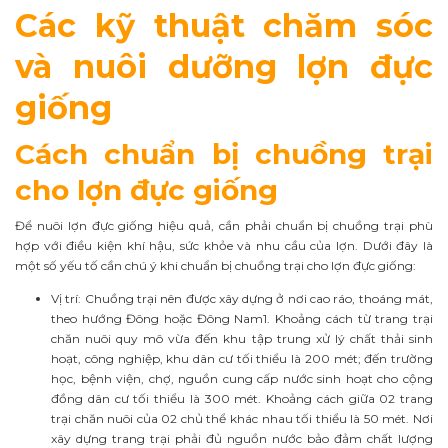
Các kỹ thuật chăm sóc
và nuôi dưỡng lợn đực
giống
Cách chuẩn bị chuồng trại
cho lợn đực giống
Để nuôi lợn đực giống hiệu quả, cần phải chuẩn bị chuồng trại phù
hợp với điều kiện khí hậu, sức khỏe và nhu cầu của lợn. Dưới đây là
một số yếu tố cần chú ý khi chuẩn bị chuồng trại cho lợn đực giống:
Vị trí: Chuồng trại nên được xây dựng ở nơi cao ráo, thoáng mát,
theo hướng Đông hoặc Đông Nam1. Khoảng cách từ trang trại
chăn nuôi quy mô vừa đến khu tập trung xử lý chất thải sinh
hoạt, công nghiệp, khu dân cư tối thiểu là 200 mét; đến trường
học, bệnh viện, chợ, nguồn cung cấp nước sinh hoạt cho cộng
đồng dân cư tối thiểu là 300 mét. Khoảng cách giữa 02 trang
trại chăn nuôi của 02 chủ thể khác nhau tối thiểu là 50 mét. Nơi
xây dựng trang trại phải đủ nguồn nước bảo đảm chất lượng