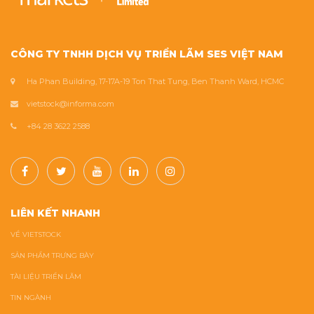
CÔNG TY TNHH DỊCH VỤ TRIỂN LÃM SES VIỆT NAM
Ha Phan Building, 17-17A-19 Ton That Tung, Ben Thanh Ward, HCMC
vietstock@informa.com
+84 28 3622 2588
LIÊN KẾT NHANH
VỀ VIETSTOCK
SẢN PHẨM TRƯNG BÀY
TÀI LIỆU TRIỂN LÃM
TIN NGÀNH