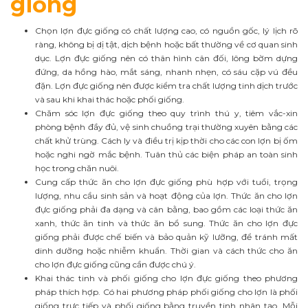
giống
Chọn lợn đực giống có chất lượng cao, có nguồn gốc, lý lịch rõ
ràng, không bị dị tật, dịch bệnh hoặc bất thường về cơ quan sinh
dục. Lợn đực giống nên có thân hình cân đối, lông bờm dựng
đứng, da hồng hào, mắt sáng, nhanh nhẹn, có sáu cặp vú đều
đặn. Lợn đực giống nên được kiểm tra chất lượng tinh dịch trước
và sau khi khai thác hoặc phối giống.
Chăm sóc lợn đực giống theo quy trình thú y, tiêm vắc-xin
phòng bệnh đầy đủ, vệ sinh chuồng trại thường xuyên bằng các
chất khử trùng. Cách ly và điều trị kịp thời cho các con lợn bị ốm
hoặc nghi ngờ mắc bệnh. Tuân thủ các biện pháp an toàn sinh
học trong chăn nuôi.
Cung cấp thức ăn cho lợn đực giống phù hợp với tuổi, trọng
lượng, nhu cầu sinh sản và hoạt động của lợn. Thức ăn cho lợn
đực giống phải đa dạng và cân bằng, bao gồm các loại thức ăn
xanh, thức ăn tinh và thức ăn bổ sung. Thức ăn cho lợn đực
giống phải được chế biến và bảo quản kỹ lưỡng, để tránh mất
dinh dưỡng hoặc nhiễm khuẩn. Thời gian và cách thức cho ăn
cho lợn đực giống cũng cần được chú ý.
Khai thác tinh và phối giống cho lợn đực giống theo phương
pháp thích hợp. Có hai phương pháp phối giống cho lợn là phối
giống trực tiếp và phối giống bằng truyền tinh nhân tạo. Mỗi