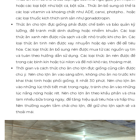
hoặc các loại bột như bột cá, bột sữa… Thức ăn bổ sung có thể là
các loại vitamin và khoáng chất như ADE, canxi, photpho… hoặc
các loại thuốc kích thích sinh sản như gonadotropin.
Thức ăn cho lợn đực giống phải được chế biến và bảo quản kỹ
lưỡng, để tránh mất dinh dưỡng hoặc nhiễm khuẩn. Các loại
thức ăn xanh nên được rửa sạch và cắt nhỏ trước khi cho ăn. Các
loại thức ăn tinh nên được xay nhuyễn hoặc ép viên để dễ tiêu
hóa. Các loại thức ăn bổ sung nên được mua từ các nguồn uy tín
và tuân theo hướng dẫn sử dụng. Các loại thức ăn nên được để
trong các bình kín hoặc túi nilon và để nơi khô ráo, thoáng mát.
Thời gian và cách thức cho ăn cho lợn đực giống cũng cần được
chú ý. Nên cho lợn ăn vào sáng sớm, không cho ăn no trước khi
khai thác tinh hoặc phối giống, ít nhất 30 phút. Nên cho lợn ăn
vào những lúc thời tiết mát trong ngày, tránh cho ăn vào những
lúc nắng nóng hoặc rét. Nên cho lợn ăn theo khẩu phần và chia
làm nhiều bữa trong ngày, để tăng hiệu quả tiêu hóa và hấp thu.
Nên thường xuyên tắm chải cho lợn, để giữ cho lợn sạch sẽ và
thoải mái.