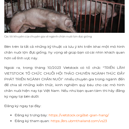
Các lời khuyên của chuyên gia về ngành chăn nuôi lợn đực giống
Bên trên là tất cả những kỹ thuật và lưu ý khi triển khai một mô hình
chăn nuôi lợn đực giống, hy vọng sẽ giúp bạn có cái nhìn khách quan
hơn về lĩnh vực này.
Ngoài ra, trong tháng 10/2023 Vietstock có tổ chức “TRIỂN LÃM
VIETSTOCK TỔ CHỨC CHUỖI HỘI THẢO CHUYÊN NGÀNH THÚC ĐẨY
PHÁT TRIỂN NGÀNH CHĂN NUÔI” nhiều chuyên gia trong ngành đến
để chia sẻ những kiến thức, kinh nghiệm quý báu cho các mô hình
chăn nuôi hiện nay tại Việt Nam. Nếu như bạn quan tâm thì hãy đăng
ký ngay tại bên dưới:
Đăng ký ngay tại đây:
Đăng ký trưng bày:
https://vietstock.org/dat-gian-hang/
Đăng ký tham quan:
https://ers.ubmthailand.com/vs23