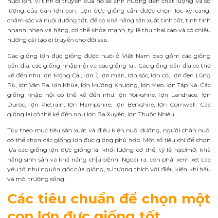
nuôi lợn, vì tính di truyền của nó sẽ ảnh hưởng đến chất lượng và số
lượng của đàn lợn con. Lợn đực giống cần được chọn lọc kỹ càng,
chăm sóc và nuôi dưỡng tốt, để có khả năng sản xuất tinh tốt, tinh tình
nhanh nhẹn và hăng, cơ thể khỏe mạnh, tỷ lệ thụ thai cao và có chiều
hướng cải tạo di truyền cho đời sau.
Các giống lợn đực giống được nuôi ở Việt Nam bao gồm các giống
bản địa, các giống nhập nội và các giống lai. Các giống bản địa có thể
kể đến như lợn Móng Cái, lợn ỉ, lợn mán, lợn sóc, lợn cỏ, lợn đen Lũng
Pù, lợn Vân Pa, lợn Khùa, lợn Mường Khương, lợn Mẹo, lợn Táp Ná. Các
giống nhập nội có thể kể đến như lợn Yorkshire, lợn Landrace, lợn
Duroc, lợn Pietrain, lợn Hampshire, lợn Berkshire, lợn Cornwall. Các
giống lai có thể kể đến như lợn Ba Xuyên, lợn Thuộc Nhiêu.
Tùy theo mục tiêu sản xuất và điều kiện nuôi dưỡng, người chăn nuôi
có thể chọn các giống lợn đực giống phù hợp. Một số tiêu chí để chọn
lựa các giống lợn đực giống là: khối lượng cơ thể, tỷ lệ nạc/mỡ, khả
năng sinh sản và khả năng chịu bệnh. Ngoài ra, còn phải xem xét các
yếu tố như nguồn gốc của giống, sự tương thích với điều kiện khí hậu
và môi trường sống.
Các tiêu chuẩn để chọn một
con lợn đực giống tốt