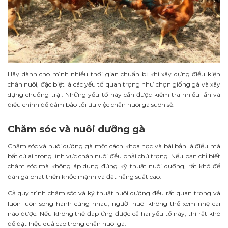
Hãy dành cho mình nhiều thời gian chuẩn bị khi xây dựng điều kiện
chăn nuôi, đặc biệt là các yếu tố quan trọng như chọn giống gà và xây
dựng chuồng trại. Những yếu tố này cần được kiểm tra nhiều lần và
điều chỉnh để đảm bảo tối ưu việc chăn nuôi gà suôn sẻ.
Chăm sóc và nuôi dưỡng gà
Chăm sóc và nuôi dưỡng gà một cách khoa học và bài bản là điều mà
bất cứ ai trong lĩnh vực chăn nuôi đều phải chú trọng. Nếu bạn chỉ biết
chăm sóc mà không áp dụng đúng kỹ thuật nuôi dưỡng, rất khó để
đàn gà phát triển khỏe mạnh và đạt năng suất cao.
Cả quy trình chăm sóc và kỹ thuật nuôi dưỡng đều rất quan trọng và
luôn luôn song hành cùng nhau, người nuôi không thể xem nhẹ cái
nào được. Nếu không thể đáp ứng được cả hai yếu tố này, thì rất khó
để đạt hiệu quả cao trong chăn nuôi gà.