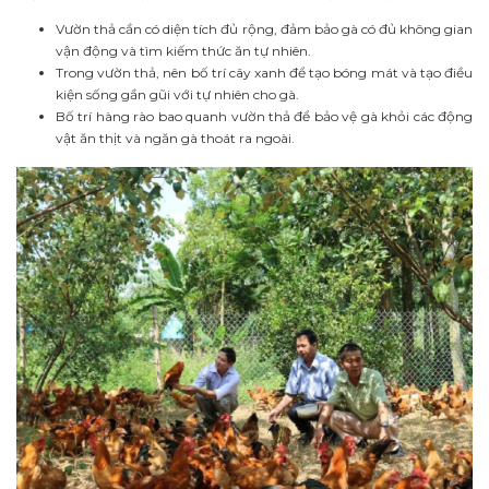
Vườn thả cần có diện tích đủ rộng, đảm bảo gà có đủ không gian
vận động và tìm kiếm thức ăn tự nhiên.
Trong vườn thả, nên bố trí cây xanh để tạo bóng mát và tạo điều
kiện sống gần gũi với tự nhiên cho gà.
Bố trí hàng rào bao quanh vườn thả để bảo vệ gà khỏi các động
vật ăn thịt và ngăn gà thoát ra ngoài.