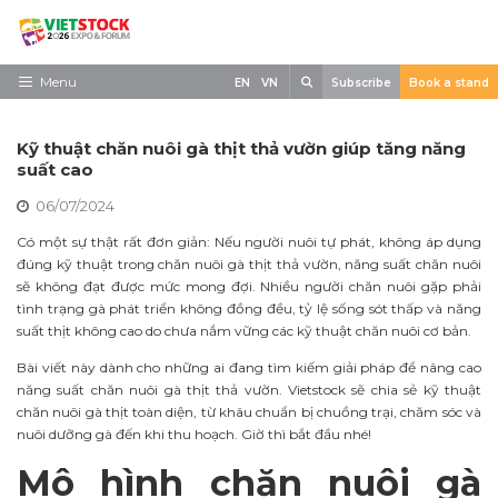
Skip
to
content
Search
Menu
EN
VN
Subscribe
Book a stand
Trang chủ
Kỹ thuật chăn nuôi gà thịt thả vườn giúp tăng năng
Về triển lãm
suất cao
06/07/2024
Trưng Bày
Có một sự thật rất đơn giản: Nếu người nuôi tự phát, không áp dụng
Tham Quan
đúng kỹ thuật trong chăn nuôi gà thịt thả vườn, năng suất chăn nuôi
sẽ không đạt được mức mong đợi. Nhiều người chăn nuôi gặp phải
Tin tức
tình trạng gà phát triển không đồng đều, tỷ lệ sống sót thấp và năng
suất thịt không cao do chưa nắm vững các kỹ thuật chăn nuôi cơ bản.
Liên Hệ
Bài viết này dành cho những ai đang tìm kiếm giải pháp để nâng cao
năng suất chăn nuôi gà thịt thả vườn. Vietstock sẽ chia sẻ kỹ thuật
chăn nuôi gà thịt toàn diện, từ khâu chuẩn bị chuồng trại, chăm sóc và
nuôi dưỡng gà đến khi thu hoạch. Giờ thì bắt đầu nhé!
Mô hình chăn nuôi gà