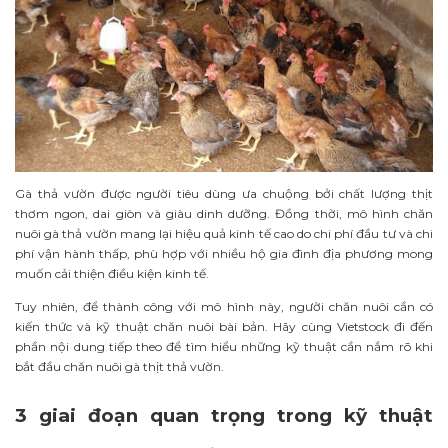
Gà thả vườn được người tiêu dùng ưa chuộng bởi chất lượng thịt
thơm ngon, dai giòn và giàu dinh dưỡng. Đồng thời, mô hình chăn
nuôi gà thả vườn mang lại hiệu quả kinh tế cao do chi phí đầu tư và chi
phí vận hành thấp, phù hợp với nhiều hộ gia đình địa phương mong
muốn cải thiện điều kiện kinh tế.
Tuy nhiên, để thành công với mô hình này, người chăn nuôi cần có
kiến thức và kỹ thuật chăn nuôi bài bản. Hãy cùng Vietstock đi đến
phần nội dung tiếp theo để tìm hiểu những kỹ thuật cần nắm rõ khi
bắt đầu chăn nuôi gà thịt thả vườn.
3 giai đoạn quan trọng trong kỹ thuật