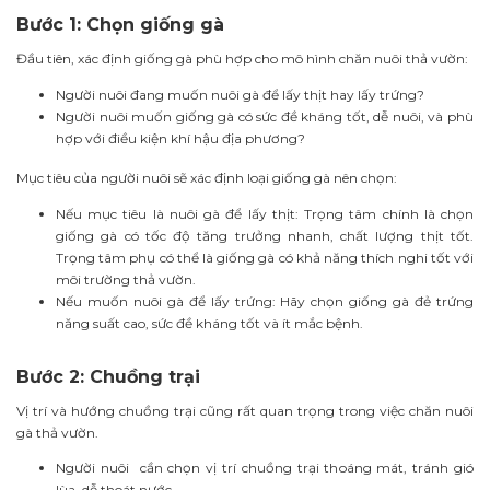
Bước 1: Chọn giống gà
Đầu tiên, xác định giống gà phù hợp cho mô hình chăn nuôi thả vườn:
Người nuôi đang muốn nuôi gà để lấy thịt hay lấy trứng?
Người nuôi muốn giống gà có sức đề kháng tốt, dễ nuôi, và phù
hợp với điều kiện khí hậu địa phương?
Mục tiêu của người nuôi sẽ xác định loại giống gà nên chọn:
Nếu mục tiêu là nuôi gà để lấy thịt: Trọng tâm chính là chọn
giống gà có tốc độ tăng trưởng nhanh, chất lượng thịt tốt.
Trọng tâm phụ có thể là giống gà có khả năng thích nghi tốt với
môi trường thả vườn.
Nếu muốn nuôi gà để lấy trứng: Hãy chọn giống gà đẻ trứng
năng suất cao, sức đề kháng tốt và ít mắc bệnh.
Bước 2: Chuồng trại
Vị trí và hướng chuồng trại cũng rất quan trọng trong việc chăn nuôi
gà thả vườn.
Người nuôi cần chọn vị trí chuồng trại thoáng mát, tránh gió
lùa, dễ thoát nước.