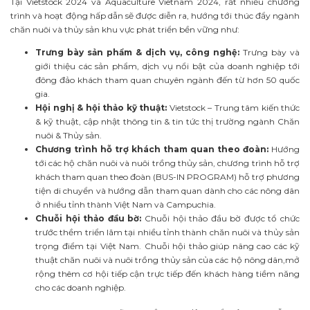
Tại Vietstock 2024 và Aquaculture Vietnam 2024, rất nhiều chương
trình và hoạt động hấp dẫn sẽ được diễn ra, hướng tới thúc đẩy ngành
chăn nuôi và thủy sản khu vực phát triển bền vững như:
Trưng bày sản phẩm & dịch vụ, công nghệ:
Trưng bày và
giới thiệu các sản phẩm, dịch vụ nổi bật của doanh nghiệp tới
đông đảo khách tham quan chuyên ngành đến từ hơn 50 quốc
gia.
Hội nghị & hội thảo kỹ thuật:
Vietstock – Trung tâm kiến thức
& kỹ thuật, cập nhật thông tin & tin tức thị trường ngành Chăn
nuôi & Thủy sản.
Chương trình hỗ trợ khách tham quan theo đoàn:
Hướng
tới các hộ chăn nuôi và nuôi trồng thủy sản, chương trình hỗ trợ
khách tham quan theo đoàn (BUS-IN PROGRAM) hỗ trợ phương
tiện di chuyển và hướng dẫn tham quan dành cho các nông dân
ở nhiều tỉnh thành Việt Nam và Campuchia.
Chuỗi hội thảo đầu bờ:
Chuỗi hội thảo đầu bờ được tổ chức
trước thềm triển lãm tại nhiều tỉnh thành chăn nuôi và thủy sản
trọng điểm tại Việt Nam. Chuỗi hội thảo giúp nâng cao các kỹ
thuật chăn nuôi và nuôi trồng thủy sản của các hộ nông dân,mở
rộng thêm cơ hội tiếp cận trực tiếp đến khách hàng tiềm năng
cho các doanh nghiệp.