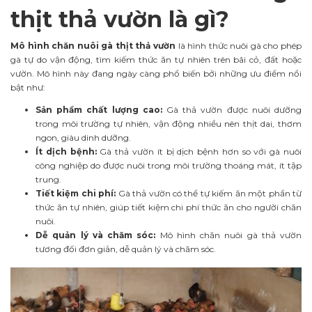
thịt thả vườn là gì?
Mô hình chăn nuôi gà thịt thả vườn
là hình thức nuôi gà cho phép
gà tự do vận động, tìm kiếm thức ăn tự nhiên trên bãi cỏ, đất hoặc
vườn. Mô hình này đang ngày càng phổ biến bởi những ưu điểm nổi
bật như:
Sản phẩm chất lượng cao:
Gà thả vườn được nuôi dưỡng
trong môi trường tự nhiên, vận động nhiều nên thịt dai, thơm
ngon, giàu dinh dưỡng.
Ít dịch bệnh:
Gà thả vườn ít bị dịch bệnh hơn so với gà nuôi
công nghiệp do được nuôi trong môi trường thoáng mát, ít tập
trung.
Tiết kiệm chi phí:
Gà thả vườn có thể tự kiếm ăn một phần từ
thức ăn tự nhiên, giúp tiết kiệm chi phí thức ăn cho người chăn
nuôi.
Dễ quản lý và chăm sóc:
Mô hình chăn nuôi gà thả vườn
tương đối đơn giản, dễ quản lý và chăm sóc.