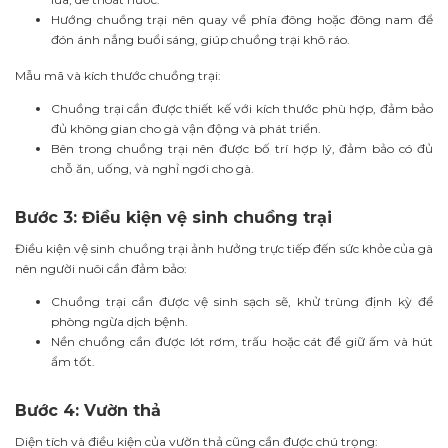
Hướng chuồng trại nên quay về phía đông hoặc đông nam để
đón ánh nắng buổi sáng, giúp chuồng trại khô ráo.
Mẫu mã và kích thước chuồng trại:
Chuồng trại cần được thiết kế với kích thước phù hợp, đảm bảo
đủ không gian cho gà vận động và phát triển.
Bên trong chuồng trại nên được bố trí hợp lý, đảm bảo có đủ
chỗ ăn, uống, và nghỉ ngơi cho gà.
Bước 3: Điều kiện vệ sinh chuồng trại
Điều kiện vệ sinh chuồng trại ảnh hưởng trực tiếp đến sức khỏe của gà
nên người nuôi cần đảm bảo:
Chuồng trại cần được vệ sinh sạch sẽ, khử trùng định kỳ để
phòng ngừa dịch bệnh.
Nền chuồng cần được lót rơm, trấu hoặc cát để giữ ấm và hút
ẩm tốt.
Bước 4: Vườn thả
Diện tích và điều kiện của vườn thả cũng cần được chú trọng: