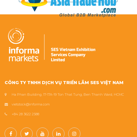
CÔNG TY TNHH DỊCH VỤ TRIỂN LÃM SES VIỆT NAM
Ha Phan Building, 17-17A-19 Ton That Tung, Ben Thanh Ward, HCMC
vietstock@informa.com
+84 28 3622 2588