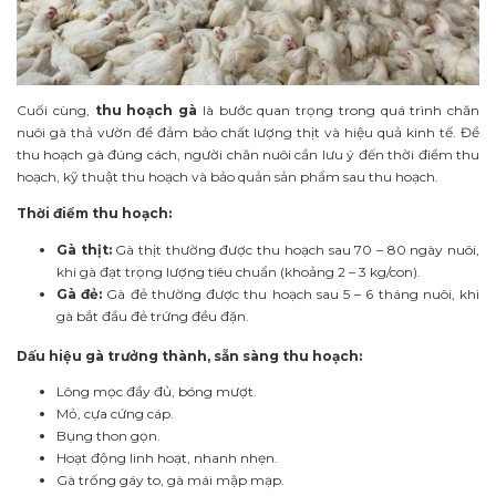
Cuối cùng,
thu hoạch gà
là bước quan trọng trong quá trình chăn
nuôi gà thả vườn để đảm bảo chất lượng thịt và hiệu quả kinh tế. Để
thu hoạch gà đúng cách, người chăn nuôi cần lưu ý đến thời điểm thu
hoạch, kỹ thuật thu hoạch và bảo quản sản phẩm sau thu hoạch.
Thời điểm thu hoạch:
Gà thịt:
Gà thịt thường được thu hoạch sau 70 – 80 ngày nuôi,
khi gà đạt trọng lượng tiêu chuẩn (khoảng 2 – 3 kg/con).
Gà đẻ:
Gà đẻ thường được thu hoạch sau 5 – 6 tháng nuôi, khi
gà bắt đầu đẻ trứng đều đặn.
Dấu hiệu gà trưởng thành, sẵn sàng thu hoạch:
Lông mọc đầy đủ, bóng mượt.
Mỏ, cựa cứng cáp.
Bụng thon gọn.
Hoạt động linh hoạt, nhanh nhẹn.
Gà trống gáy to, gà mái mập mạp.