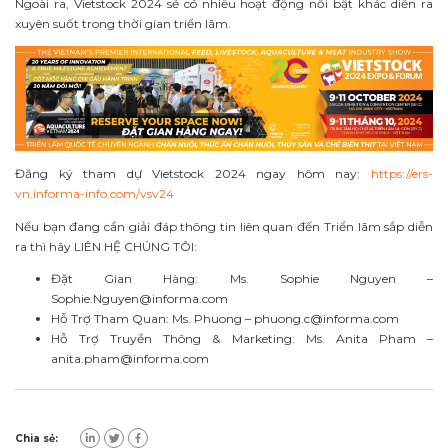
Ngoài ra, Vietstock 2024 sẽ có nhiều hoạt động nổi bật khác diễn ra
xuyên suốt trong thời gian triển lãm.
Đăng ký tham dự Vietstock 2024 ngay hôm nay:
https://ers-
vn.informa-info.com/vsv24
Nếu bạn đang cần giải đáp thông tin liên quan đến Triển lãm sắp diễn
ra thì hãy LIÊN
HỆ CHÚNG TÔI:
Đặt Gian Hàng: Ms. Sophie Nguyen –
Sophie.Nguyen@informa.com
Hỗ Trợ Tham Quan: Ms. Phuong –
phuong.c@informa.com
Hỗ Trợ Truyền Thông & Marketing: Ms. Anita Pham –
anita.pham@informa.com
Chia sẻ: