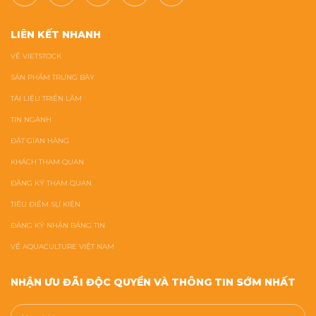
LIÊN KẾT NHANH
VỀ VIETSTOCK
SẢN PHẨM TRƯNG BÀY
TÀI LIỆU TRIỂN LÃM
TIN NGÀNH
ĐẶT GIAN HÀNG
KHÁCH THAM QUAN
ĐĂNG KÝ THAM QUAN
TIÊU ĐIỂM SỰ KIỆN
ĐĂNG KÝ NHẬN BẢNG TIN
VỀ AQUACULTURE VIỆT NAM
NHẬN ƯU ĐÃI ĐỘC QUYỀN VÀ THÔNG TIN SỚM NHẤT