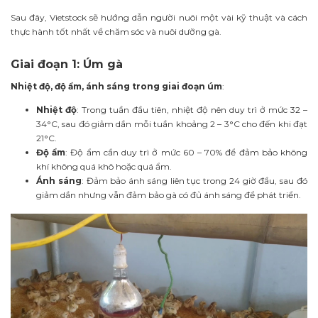
Sau đây, Vietstock sẽ hướng dẫn người nuôi một vài kỹ thuật và cách
thực hành tốt nhất về chăm sóc và nuôi dưỡng gà.
Giai đoạn 1: Úm gà
Nhiệt độ, độ ẩm, ánh sáng trong giai đoạn úm
:
Nhiệt độ
: Trong tuần đầu tiên, nhiệt độ nên duy trì ở mức 32 –
34°C, sau đó giảm dần mỗi tuần khoảng 2 – 3°C cho đến khi đạt
21°C.
Độ ẩm
: Độ ẩm cần duy trì ở mức 60 – 70% để đảm bảo không
khí không quá khô hoặc quá ẩm.
Ánh sáng
: Đảm bảo ánh sáng liên tục trong 24 giờ đầu, sau đó
giảm dần nhưng vẫn đảm bảo gà có đủ ánh sáng để phát triển.