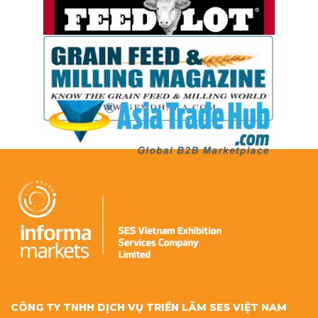
CÔNG TY TNHH DỊCH VỤ TRIỂN LÃM SES VIỆT NAM