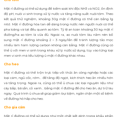
Mật rỉ đường có thể sử dụng để kiểm soát khí độc NH3 và NO2, ổn định
độ pH, nuôi vi sinh trong xử lý nước và tăng năng suất nuôi tôm. Theo
kết quả thử nghiệm, khoảng 30g mật rỉ đường có thể cân bằng 1g
nitơ. Mật rỉ đường hòa tan dễ dàng trong nước nên người nuôi có thể
pha loãng và tạt đều quanh ao tôm. Tỷ lệ an toàn khoảng 30 kg mật rỉ
đường/ha ao tôm là vừa đủ. Ngoài ra, ao nuôi tôm lâu năm nên bổ
sung mật rỉ đường khoảng 2 – 3 ngày/lần để tránh lượng tảo mọc
nhiều làm hàm lượng carbon không cân bằng. Mật rỉ đường cũng có
thể ủ với men vi sinh trong khâu xử lý nước sử dụng, tùy vào từng loại
men vi sinh mà liều lượng ủ mật rỉ đường khác nhau.
Cho heo
Mật rỉ đường có thể trộn trực tiếp với thức ăn công nghiệp hoặc các
loại cám, ngũ cốc, rơm… để tăng độ ngọt, kích thích heo ăn nhiều hơn
và tăng trọng. Ngoài ra, cũng có thể ủ chua các loại nguyên liệu như
cây bắp, bã sắn, cỏ xanh… bằng mật rỉ đường để cho heo ăn, dự trữ lâu
ngày. Quá trình ủ chua sẽ giúp giảm bụi bặm, ngăn chặn một số bệnh
về đường hô hấp cho heo.
Cho gia cầm
Mật rỉ đường có thể sử dụng như một chất kết dính trong khẩu phần