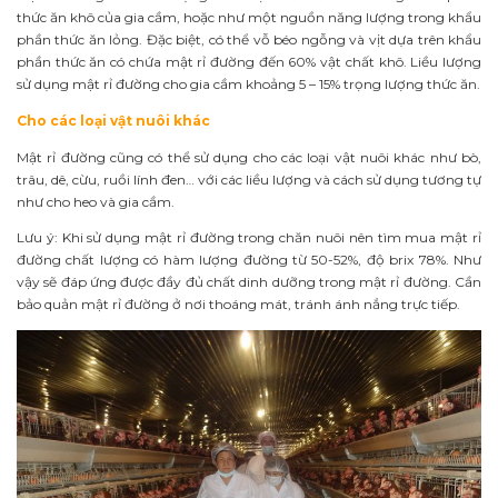
thức ăn khô của gia cầm, hoặc như một nguồn năng lượng trong khẩu
phần thức ăn lỏng. Đặc biệt, có thể vỗ béo ngỗng và vịt dựa trên khẩu
phần thức ăn có chứa mật rỉ đường đến 60% vật chất khô. Liều lượng
sử dụng mật rỉ đường cho gia cầm khoảng 5 – 15% trọng lượng thức ăn.
Cho các loại vật nuôi khác
Mật rỉ đường cũng có thể sử dụng cho các loại vật nuôi khác như bò,
trâu, dê, cừu, ruồi lính đen… với các liều lượng và cách sử dụng tương tự
như cho heo và gia cầm.
Lưu ý: Khi sử dụng mật rỉ đường trong chăn nuôi nên tìm mua mật rỉ
đường chất lượng có hàm lượng đường từ 50-52%, độ brix 78%. Như
vậy sẽ đáp ứng được đầy đủ chất dinh dưỡng trong mật rỉ đường. Cần
bảo quản mật rỉ đường ở nơi thoáng mát, tránh ánh nắng trực tiếp.