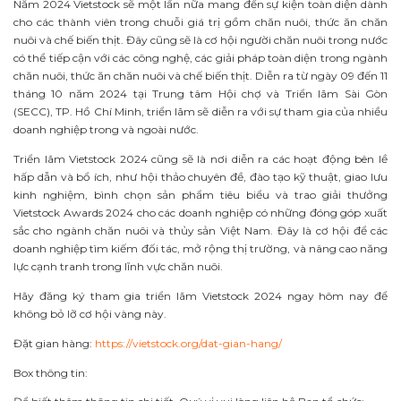
Năm 2024 Vietstock sẽ một lần nữa mang đến sự kiện toàn diện dành
cho các thành viên trong chuỗi giá trị gồm chăn nuôi, thức ăn chăn
nuôi và chế biến thịt. Đây cũng sẽ là cơ hội người chăn nuôi trong nước
có thể tiếp cận với các công nghệ, các giải pháp toàn diện trong ngành
chăn nuôi, thức ăn chăn nuôi và chế biến thịt. Diễn ra từ ngày 09 đến 11
tháng 10 năm 2024 tại Trung tâm Hội chợ và Triển lãm Sài Gòn
(SECC), TP. Hồ Chí Minh, triển lãm sẽ diễn ra với sự tham gia của nhiều
doanh nghiệp trong và ngoài nước.
Triển lãm Vietstock 2024 cũng sẽ là nơi diễn ra các hoạt động bên lề
hấp dẫn và bổ ích, như hội thảo chuyên đề, đào tạo kỹ thuật, giao lưu
kinh nghiệm, bình chọn sản phẩm tiêu biểu và trao giải thưởng
Vietstock Awards 2024 cho các doanh nghiệp có những đóng góp xuất
sắc cho ngành chăn nuôi và thủy sản Việt Nam. Đây là cơ hội để các
doanh nghiệp tìm kiếm đối tác, mở rộng thị trường, và nâng cao năng
lực cạnh tranh trong lĩnh vực chăn nuôi.
Hãy đăng ký tham gia triển lãm Vietstock 2024 ngay hôm nay để
không bỏ lỡ cơ hội vàng này.
Đặt gian hàng:
https://vietstock.org/dat-gian-hang/
Box thông tin: