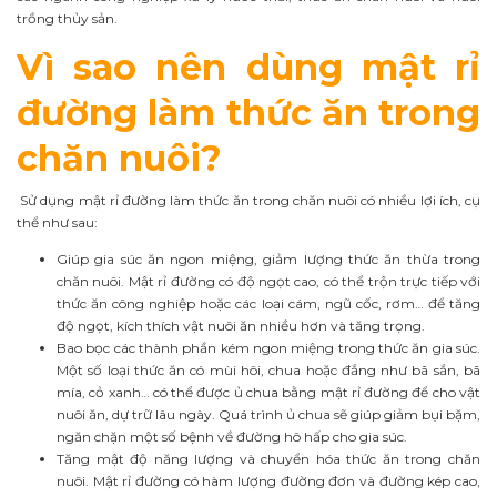
trồng thủy sản.
Vì sao nên dùng mật rỉ
đường làm thức ăn trong
chăn nuôi?
Sử dụng mật rỉ đường làm thức ăn trong chăn nuôi có nhiều lợi ích, cụ
thể như sau:
Giúp gia súc ăn ngon miệng, giảm lượng thức ăn thừa trong
chăn nuôi. Mật rỉ đường có độ ngọt cao, có thể trộn trực tiếp với
thức ăn công nghiệp hoặc các loại cám, ngũ cốc, rơm… để tăng
độ ngọt, kích thích vật nuôi ăn nhiều hơn và tăng trọng.
Bao bọc các thành phần kém ngon miệng trong thức ăn gia súc.
Một số loại thức ăn có mùi hôi, chua hoặc đắng như bã sắn, bã
mía, cỏ xanh… có thể được ủ chua bằng mật rỉ đường để cho vật
nuôi ăn, dự trữ lâu ngày. Quá trình ủ chua sẽ giúp giảm bụi bặm,
ngăn chặn một số bệnh về đường hô hấp cho gia súc.
Tăng mật độ năng lượng và chuyển hóa thức ăn trong chăn
nuôi. Mật rỉ đường có hàm lượng đường đơn và đường kép cao,