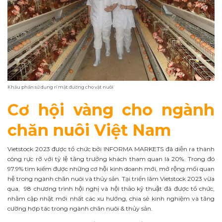
Khẩu phần sử dụng rỉ mật đường cho vật nuôi
Cơ hội vàng cho ngành
chăn nuôi Việt Nam
Vietstock 2023 được tổ chức bởi INFORMA MARKETS đã diễn ra thành
công rực rỡ với tỷ lệ tăng trưởng khách tham quan là 20%. Trong đó
97.9% tìm kiếm được những cơ hội kinh doanh mới, mở rộng mối quan
hệ trong ngành chăn nuôi và thủy sản. Tại triển lãm Vietstock 2023 vừa
qua, 98 chương trình hội nghị và hội thảo kỹ thuật đã được tổ chức,
nhằm cập nhật mới nhất các xu hướng, chia sẻ kinh nghiệm và tăng
cường hợp tác trong ngành chăn nuôi & thủy sản.