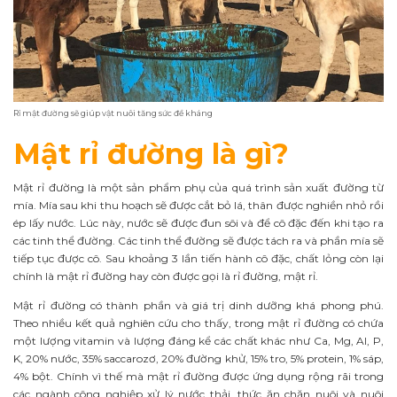
Rỉ mật đường sẽ giúp vật nuôi tăng sức đề kháng
Mật rỉ đường là gì?
Mật rỉ đường là một sản phẩm phụ của quá trình sản xuất đường từ
mía. Mía sau khi thu hoạch sẽ được cắt bỏ lá, thân được nghiền nhỏ rồi
ép lấy nước. Lúc này, nước sẽ được đun sôi và để cô đặc đến khi tạo ra
các tinh thể đường. Các tinh thể đường sẽ được tách ra và phần mía sẽ
tiếp tục được cô. Sau khoảng 3 lần tiến hành cô đặc, chất lỏng còn lại
chính là mật rỉ đường hay còn được gọi là rỉ đường, mật rỉ.
Mật rỉ đường có thành phần và giá trị dinh dưỡng khá phong phú.
Theo nhiều kết quả nghiên cứu cho thấy, trong mật rỉ đường có chứa
một lượng vitamin và lượng đáng kể các chất khác như Ca, Mg, Al, P,
K, 20% nước, 35% saccarozơ, 20% đường khử, 15% tro, 5% protein, 1% sáp,
4% bột. Chính vì thế mà mật rỉ đường được ứng dụng rộng rãi trong
các ngành công nghiệp xử lý nước thải, thức ăn chăn nuôi và nuôi