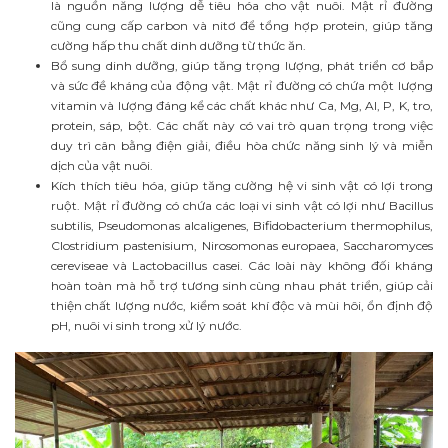
là nguồn năng lượng dễ tiêu hóa cho vật nuôi. Mật rỉ đường
cũng cung cấp carbon và nitơ để tổng hợp protein, giúp tăng
cường hấp thu chất dinh dưỡng từ thức ăn.
Bổ sung dinh dưỡng, giúp tăng trọng lượng, phát triển cơ bắp
và sức đề kháng của động vật. Mật rỉ đường có chứa một lượng
vitamin và lượng đáng kể các chất khác như Ca, Mg, Al, P, K, tro,
protein, sáp, bột. Các chất này có vai trò quan trọng trong việc
duy trì cân bằng điện giải, điều hòa chức năng sinh lý và miễn
dịch của vật nuôi.
Kích thích tiêu hóa, giúp tăng cường hệ vi sinh vật có lợi trong
ruột. Mật rỉ đường có chứa các loại vi sinh vật có lợi như Bacillus
subtilis, Pseudomonas alcaligenes, Bifidobacterium thermophilus,
Clostridium pastenisium, Nirosomonas europaea, Saccharomyces
cereviseae và Lactobacillus casei. Các loài này không đối kháng
hoàn toàn mà hỗ trợ tương sinh cùng nhau phát triển, giúp cải
thiện chất lượng nước, kiểm soát khí độc và mùi hôi, ổn định độ
pH, nuôi vi sinh trong xử lý nước.