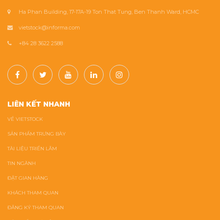
Ha Phan Building, 17-17A-19 Ton That Tung, Ben Thanh Ward, HCMC
vietstock@informa.com
+84 28 3622 2588
LIÊN KẾT NHANH
VỀ VIETSTOCK
SẢN PHẨM TRƯNG BÀY
TÀI LIỆU TRIỂN LÃM
TIN NGÀNH
ĐẶT GIAN HÀNG
KHÁCH THAM QUAN
ĐĂNG KÝ THAM QUAN