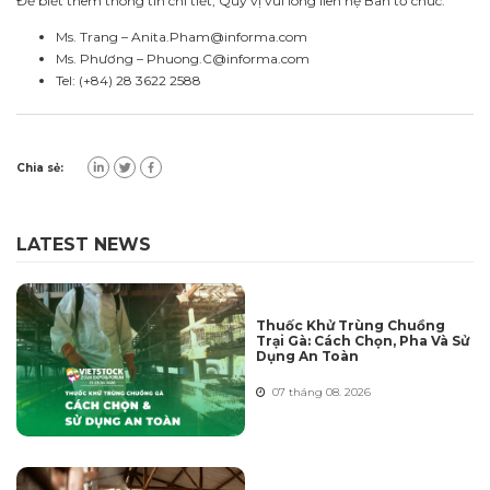
Để biết thêm thông tin chi tiết, Quý vị vui lòng liên hệ Ban tổ chức:
Ms. Trang –
Anita.Pham@informa.com
Ms. Phương –
Phuong.C@informa.com
Tel: (+84) 28 3622 2588
Chia sẻ:
LATEST NEWS
Thuốc Khử Trùng Chuồng
Trại Gà: Cách Chọn, Pha Và Sử
Dụng An Toàn
07 tháng 08. 2026