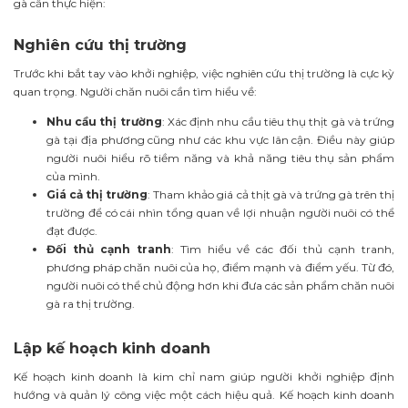
gà cần thực hiện:
Nghiên cứu thị trường
Trước khi bắt tay vào khởi nghiệp, việc nghiên cứu thị trường là cực kỳ
quan trọng. Người chăn nuôi cần tìm hiểu về:
Nhu cầu thị trường
: Xác định nhu cầu tiêu thụ thịt gà và trứng
gà tại địa phương cũng như các khu vực lân cận. Điều này giúp
người nuôi hiểu rõ tiềm năng và khả năng tiêu thụ sản phẩm
của mình.
Giá cả thị trường
: Tham khảo giá cả thịt gà và trứng gà trên thị
trường để có cái nhìn tổng quan về lợi nhuận người nuôi có thể
đạt được.
Đối thủ cạnh tranh
: Tìm hiểu về các đối thủ cạnh tranh,
phương pháp chăn nuôi của họ, điểm mạnh và điểm yếu. Từ đó,
người nuôi có thể chủ động hơn khi đưa các sản phẩm chăn nuôi
gà ra thị trường.
Lập kế hoạch kinh doanh
Kế hoạch kinh doanh là kim chỉ nam giúp người khởi nghiệp định
hướng và quản lý công việc một cách hiệu quả. Kế hoạch kinh doanh