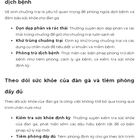
dịch bệnh
Vệ sinh chuồng trại là yếu tố quan trọng để phòng ngừa dịch bệnh và
đảm bảo sức khỏe cho đàn gà:
Dọn dẹp phân và rác thải
: Thường xuyên dọn dẹp phân và rác
thải trong chuồng để giữ cho chuồng trại luôn sạch sẽ.
Khử trùng chuồng trại
: Định kỳ khử trùng chuồng trại và các
dụng cụ chăn nuôi để tiêu diệt vi khuẩn và mầm bệnh.
Phòng trừ dịch bệnh
: Thực hiện các biện pháp phòng trừ dịch
bệnh như tiêm phòng, cách ly gà bệnh, và kiểm tra sức khỏe
định kỳ.
Theo dõi sức khỏe của đàn gà và tiêm phòng
đầy đủ
Theo dõi sức khỏe của đàn gà là công việc không thể bỏ qua trong quá
trình chăn nuôi như:
Kiểm tra sức khỏe định kỳ
: Thường xuyên kiểm tra sức khỏe
của đàn gà, phát hiện sớm các dấu hiệu bệnh tật để có biện
pháp xử lý kịp thời.
Tiêm phòng đầy đủ
: Tiêm phòng định kỳ cho gà theo lịch trình