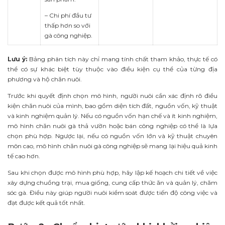
– Chi phí đầu tư
thấp hơn so với
gà công nghiệp.
Lưu ý:
Bảng phân tích này chỉ mang tính chất tham khảo, thực tế có
thể có sự khác biệt tùy thuộc vào điều kiện cụ thể của từng địa
phương và hộ chăn nuôi.
Trước khi quyết định chọn mô hình, người nuôi cần xác định rõ điều
kiện chăn nuôi của mình, bao gồm diện tích đất, nguồn vốn, kỹ thuật
và kinh nghiệm quản lý. Nếu có nguồn vốn hạn chế và ít kinh nghiệm,
mô hình chăn nuôi gà thả vườn hoặc bán công nghiệp có thể là lựa
chọn phù hợp. Ngược lại, nếu có nguồn vốn lớn và kỹ thuật chuyên
môn cao, mô hình chăn nuôi gà công nghiệp sẽ mang lại hiệu quả kinh
tế cao hơn.
Sau khi chọn được mô hình phù hợp, hãy lập kế hoạch chi tiết về việc
xây dựng chuồng trại, mua giống, cung cấp thức ăn và quản lý, chăm
sóc gà. Điều này giúp người nuôi kiểm soát được tiến độ công việc và
đạt được kết quả tốt nhất.