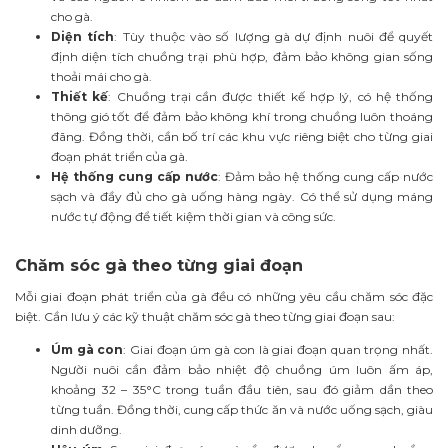
cho gà.
Diện tích
: Tùy thuộc vào số lượng gà dự định nuôi để quyết
định diện tích chuồng trại phù hợp, đảm bảo không gian sống
thoải mái cho gà.
Thiết kế
: Chuồng trại cần được thiết kế hợp lý, có hệ thống
thông gió tốt để đảm bảo không khí trong chuồng luôn thoáng
đãng. Đồng thời, cần bố trí các khu vực riêng biệt cho từng giai
đoạn phát triển của gà.
Hệ thống cung cấp nước
: Đảm bảo hệ thống cung cấp nước
sạch và đầy đủ cho gà uống hàng ngày. Có thể sử dụng máng
nước tự động để tiết kiệm thời gian và công sức.
Chăm sóc gà theo từng giai đoạn
Mỗi giai đoạn phát triển của gà đều có những yêu cầu chăm sóc đặc
biệt. Cần lưu ý các kỹ thuật chăm sóc gà theo từng giai đoạn sau:
Úm gà con
: Giai đoạn úm gà con là giai đoạn quan trọng nhất.
Người nuôi cần đảm bảo nhiệt độ chuồng úm luôn ấm áp,
khoảng 32 – 35°C trong tuần đầu tiên, sau đó giảm dần theo
từng tuần. Đồng thời, cung cấp thức ăn và nước uống sạch, giàu
dinh dưỡng.