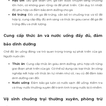
Hậu úm
: Sau giai đoạn úm, gà cần được chuyển sang chuồng
lớn hơn, có không gian rộng rãi để phát triển. Cần duy trì nhiệt
độ phù hợp và đảm bảo dinh dưỡng cho gà.
Đẻ trứng
: Đối với gà đẻ trứng, cần bố trí chuồng trại và tổ đẻ
hợp lý, cung cấp đầy đủ ánh sáng và thức ăn giàu canxi để gà đẻ
trứng đều và chất lượng.
Cung cấp thức ăn và nước uống đầy đủ, đảm
bảo dinh dưỡng
Chế độ ăn uống đóng vai trò quan trọng trong sự phát triển của gà.
Người nuôi cần:
Thức ăn
: Cung cấp thức ăn giàu dinh dưỡng, phù hợp với từng
giai đoạn phát triển của gà. Có thể sử dụng các loại thức ăn công
nghiệp kết hợp với thức ăn tự nhiên như cỏ, rau củ để đảm bảo
dinh dưỡng cân đối.
Nước uống
: Đảm bảo gà luôn có nước sạch để uống. Kiểm tra
và thay nước thường xuyên để tránh tình trạng nước bị ô nhiễm.
Vệ sinh chuồng trại thường xuyên, phòng trừ