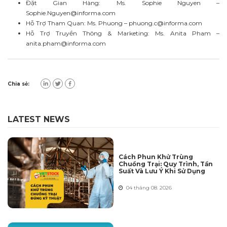
Đặt Gian Hàng: Ms. Sophie Nguyen –
Sophie.Nguyen@informa.com
Hỗ Trợ Tham Quan: Ms. Phuong –
phuong.c@informa.com
Hỗ Trợ Truyền Thông & Marketing: Ms. Anita Pham –
anita.pham@informa.com
Chia sẻ:
LATEST NEWS
Cách Phun Khử Trùng
Chuồng Trại: Quy Trình, Tần
Suất Và Lưu Ý Khi Sử Dụng
04 tháng 08. 2026