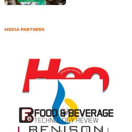
MEDIA PARTNERS