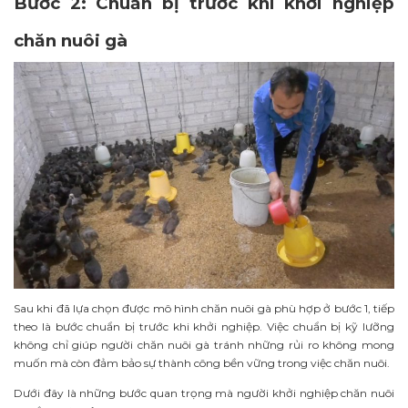
Bước 2: Chuẩn bị trước khi khởi nghiệp
chăn nuôi gà
Sau khi đã lựa chọn được mô hình chăn nuôi gà phù hợp ở bước 1, tiếp
theo là bước chuẩn bị trước khi khởi nghiệp. Việc chuẩn bị kỹ lưỡng
không chỉ giúp người chăn nuôi gà tránh những rủi ro không mong
muốn mà còn đảm bảo sự thành công bền vững trong việc chăn nuôi.
Dưới đây là những bước quan trọng mà người khởi nghiệp chăn nuôi