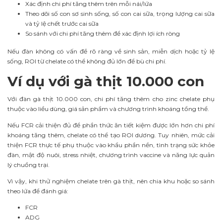
Xác định chi phí tăng thêm trên mỗi nái/lứa
Theo dõi số con sơ sinh sống, số con cai sữa, trọng lượng cai sữa
và tỷ lệ chết trước cai sữa
So sánh với chi phí tăng thêm để xác định lợi ích ròng
Nếu đàn không có vấn đề rõ ràng về sinh sản, miễn dịch hoặc tỷ lệ
sống, ROI từ chelate có thể không đủ lớn để bù chi phí.
Ví dụ với gà thịt 10.000 con
Với đàn gà thịt 10.000 con, chi phí tăng thêm cho zinc chelate phụ
thuộc vào liều dùng, giá sản phẩm và chương trình khoáng tổng thể.
Nếu FCR cải thiện đủ để phần thức ăn tiết kiệm được lớn hơn chi phí
khoáng tăng thêm, chelate có thể tạo ROI dương. Tuy nhiên, mức cải
thiện FCR thực tế phụ thuộc vào khẩu phần nền, tình trạng sức khỏe
đàn, mật độ nuôi, stress nhiệt, chương trình vaccine và năng lực quản
lý chuồng trại.
Vì vậy, khi thử nghiệm chelate trên gà thịt, nên chia khu hoặc so sánh
theo lứa để đánh giá:
FCR
ADG