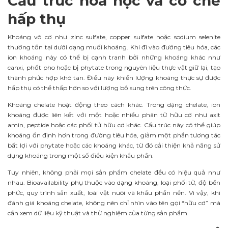
Cấu trúc hóa học và cơ chế
hấp thụ
Khoáng vô cơ như zinc sulfate, copper sulfate hoặc sodium selenite
thường tồn tại dưới dạng muối khoáng. Khi đi vào đường tiêu hóa, các
ion khoáng này có thể bị cạnh tranh bởi những khoáng khác như
canxi, phốt pho hoặc bị phytate trong nguyên liệu thực vật giữ lại, tạo
thành phức hợp khó tan. Điều này khiến lượng khoáng thực sự được
hấp thụ có thể thấp hơn so với lượng bổ sung trên công thức.
Khoáng chelate hoạt động theo cách khác. Trong dạng chelate, ion
khoáng được liên kết với một hoặc nhiều phân tử hữu cơ như axit
amin, peptide hoặc các phối tử hữu cơ khác. Cấu trúc này có thể giúp
khoáng ổn định hơn trong đường tiêu hóa, giảm một phần tương tác
bất lợi với phytate hoặc các khoáng khác, từ đó cải thiện khả năng sử
dụng khoáng trong một số điều kiện khẩu phần.
Tuy nhiên, không phải mọi sản phẩm chelate đều có hiệu quả như
nhau. Bioavailability phụ thuộc vào dạng khoáng, loại phối tử, độ bền
phức, quy trình sản xuất, loài vật nuôi và khẩu phần nền. Vì vậy, khi
đánh giá khoáng chelate, không nên chỉ nhìn vào tên gọi “hữu cơ” mà
cần xem dữ liệu kỹ thuật và thử nghiệm của từng sản phẩm.