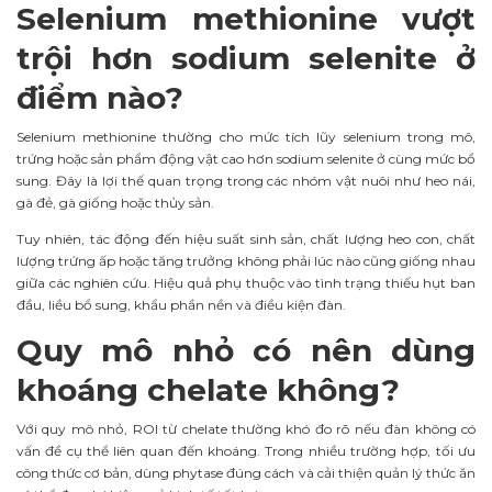
Selenium methionine vượt
trội hơn sodium selenite ở
điểm nào?
Selenium methionine thường cho mức tích lũy selenium trong mô,
trứng hoặc sản phẩm động vật cao hơn sodium selenite ở cùng mức bổ
sung. Đây là lợi thế quan trọng trong các nhóm vật nuôi như heo nái,
gà đẻ, gà giống hoặc thủy sản.
Tuy nhiên, tác động đến hiệu suất sinh sản, chất lượng heo con, chất
lượng trứng ấp hoặc tăng trưởng không phải lúc nào cũng giống nhau
giữa các nghiên cứu. Hiệu quả phụ thuộc vào tình trạng thiếu hụt ban
đầu, liều bổ sung, khẩu phần nền và điều kiện đàn.
Quy mô nhỏ có nên dùng
khoáng chelate không?
Với quy mô nhỏ, ROI từ chelate thường khó đo rõ nếu đàn không có
vấn đề cụ thể liên quan đến khoáng. Trong nhiều trường hợp, tối ưu
công thức cơ bản, dùng phytase đúng cách và cải thiện quản lý thức ăn