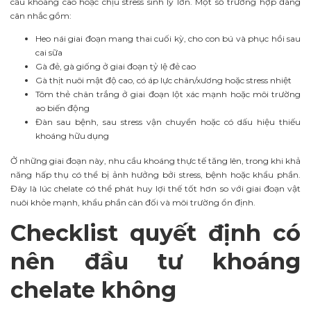
cầu khoáng cao hoặc chịu stress sinh lý lớn. Một số trường hợp đáng
cân nhắc gồm:
Heo nái giai đoạn mang thai cuối kỳ, cho con bú và phục hồi sau
cai sữa
Gà đẻ, gà giống ở giai đoạn tỷ lệ đẻ cao
Gà thịt nuôi mật độ cao, có áp lực chân/xương hoặc stress nhiệt
Tôm thẻ chân trắng ở giai đoạn lột xác mạnh hoặc môi trường
ao biến động
Đàn sau bệnh, sau stress vận chuyển hoặc có dấu hiệu thiếu
khoáng hữu dụng
Ở những giai đoạn này, nhu cầu khoáng thực tế tăng lên, trong khi khả
năng hấp thụ có thể bị ảnh hưởng bởi stress, bệnh hoặc khẩu phần.
Đây là lúc chelate có thể phát huy lợi thế tốt hơn so với giai đoạn vật
nuôi khỏe mạnh, khẩu phần cân đối và môi trường ổn định.
Checklist quyết định có
nên đầu tư khoáng
chelate không