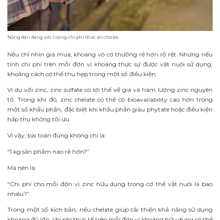
Nông dân đang ước lượng chi phí thức ăn cho bò
Nếu chỉ nhìn giá mua, khoáng vô cơ thường rẻ hơn rõ rệt. Nhưng nếu
tính chi phí trên mỗi đơn vị khoáng thực sự được vật nuôi sử dụng,
khoảng cách có thể thu hẹp trong một số điều kiện.
Ví dụ với zinc, zinc sulfate có lợi thế về giá và hàm lượng zinc nguyên
tố. Trong khi đó, zinc chelate có thể có bioavailability cao hơn trong
một số khẩu phần, đặc biệt khi khẩu phần giàu phytate hoặc điều kiện
hấp thụ không tối ưu.
Vì vậy, bài toán đúng không chỉ là:
“1 kg sản phẩm nào rẻ hơn?”
Mà nên là:
“Chi phí cho mỗi đơn vị zinc hữu dụng trong cơ thể vật nuôi là bao
nhiêu?”
Trong một số kịch bản, nếu chelate giúp cải thiện khả năng sử dụng
khoáng đủ lớn, chi phí thực tế trên mỗi đơn vị khoáng hữu dụng có thể