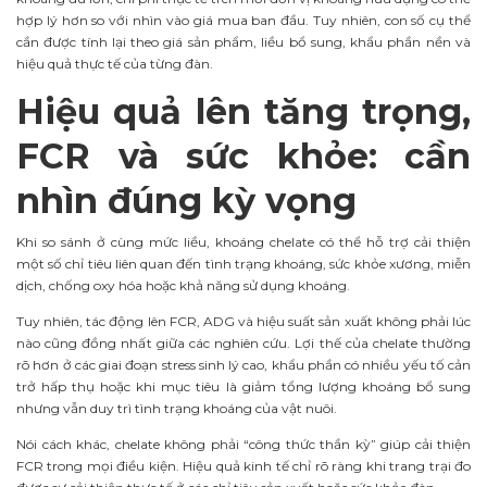
hợp lý hơn so với nhìn vào giá mua ban đầu. Tuy nhiên, con số cụ thể
cần được tính lại theo giá sản phẩm, liều bổ sung, khẩu phần nền và
hiệu quả thực tế của từng đàn.
Hiệu quả lên tăng trọng,
FCR và sức khỏe: cần
nhìn đúng kỳ vọng
Khi so sánh ở cùng mức liều, khoáng chelate có thể hỗ trợ cải thiện
một số chỉ tiêu liên quan đến tình trạng khoáng, sức khỏe xương, miễn
dịch, chống oxy hóa hoặc khả năng sử dụng khoáng.
Tuy nhiên, tác động lên FCR, ADG và hiệu suất sản xuất không phải lúc
nào cũng đồng nhất giữa các nghiên cứu. Lợi thế của chelate thường
rõ hơn ở các giai đoạn stress sinh lý cao, khẩu phần có nhiều yếu tố cản
trở hấp thụ hoặc khi mục tiêu là giảm tổng lượng khoáng bổ sung
nhưng vẫn duy trì tình trạng khoáng của vật nuôi.
Nói cách khác, chelate không phải “công thức thần kỳ” giúp cải thiện
FCR trong mọi điều kiện. Hiệu quả kinh tế chỉ rõ ràng khi trang trại đo