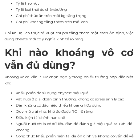
Tỷ lệ hao hụt
Tỷ lệ loại thải do chân/xương
Chi phí thức ăn trên mỗi kg tăng trọng
Chi phí khoáng tăng thêm trên mỗi con
Chỉ khi lợi ích thực tế vượt chi phí tăng thêm một cách ổn định, việc
dùng chelate mới có ý nghĩa kinh tế rõ ràng.
Khi nào khoáng vô cơ
vẫn đủ dùng?
Khoáng vô cơ vẫn là lựa chọn hợp lý trong nhiều trường hợp, đặc biệt
khi:
Khẩu phần đã sử dụng phytase hiệu quả
Vật nuôi ở giai đoạn bình thường, không có stress sinh lý cao
Đàn không có dấu hiệu thiếu khoáng hữu dụng
Quy mô trại nhỏ, khó đo được ROI rõ ràng
Điều kiện tài chính hạn chế
Người nuôi chưa có dữ liệu đàn để đánh giá hiệu quả sau khi đổi
khoáng
Công thức khẩu phần hiện tại đã ổn định và không có vấn đề về