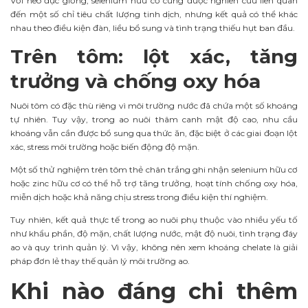
Với heo đực giống, selenium hữu cơ cũng được nghiên cứu liên quan
đến một số chỉ tiêu chất lượng tinh dịch, nhưng kết quả có thể khác
nhau theo điều kiện đàn, liều bổ sung và tình trạng thiếu hụt ban đầu.
Trên tôm: lột xác, tăng
trưởng và chống oxy hóa
Nuôi tôm có đặc thù riêng vì môi trường nước đã chứa một số khoáng
tự nhiên. Tuy vậy, trong ao nuôi thâm canh mật độ cao, nhu cầu
khoáng vẫn cần được bổ sung qua thức ăn, đặc biệt ở các giai đoạn lột
xác, stress môi trường hoặc biến động độ mặn.
Một số thử nghiệm trên tôm thẻ chân trắng ghi nhận selenium hữu cơ
hoặc zinc hữu cơ có thể hỗ trợ tăng trưởng, hoạt tính chống oxy hóa,
miễn dịch hoặc khả năng chịu stress trong điều kiện thí nghiệm.
Tuy nhiên, kết quả thực tế trong ao nuôi phụ thuộc vào nhiều yếu tố
như khẩu phần, độ mặn, chất lượng nước, mật độ nuôi, tình trạng đáy
ao và quy trình quản lý. Vì vậy, không nên xem khoáng chelate là giải
pháp đơn lẻ thay thế quản lý môi trường ao.
Khi nào đáng chi thêm