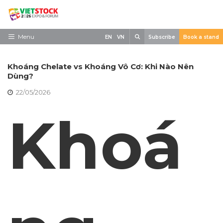
Skip
to
content
Search
Menu
EN
VN
Subscribe
Book a stand
Trang chủ
Khoáng Chelate vs Khoáng Vô Cơ: Khi Nào Nên
Về triển lãm
Dùng?
22/05/2026
Trưng Bày
Khoá
Tham Quan
Tin tức
Liên Hệ