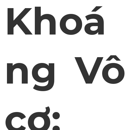
Khoá
ng Vô
cơ: