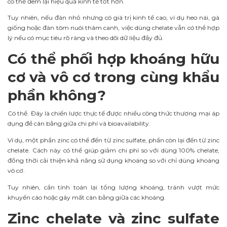
có thể đem lại hiệu quả kinh tế tốt hơn.
Tuy nhiên, nếu đàn nhỏ nhưng có giá trị kinh tế cao, ví dụ heo nái, gà
giống hoặc đàn tôm nuôi thâm canh, việc dùng chelate vẫn có thể hợp
lý nếu có mục tiêu rõ ràng và theo dõi dữ liệu đầy đủ.
Có thể phối hợp khoáng hữu
cơ và vô cơ trong cùng khẩu
phần không?
Có thể. Đây là chiến lược thực tế được nhiều công thức thương mại áp
dụng để cân bằng giữa chi phí và bioavailability.
Ví dụ, một phần zinc có thể đến từ zinc sulfate, phần còn lại đến từ zinc
chelate. Cách này có thể giúp giảm chi phí so với dùng 100% chelate,
đồng thời cải thiện khả năng sử dụng khoáng so với chỉ dùng khoáng
vô cơ.
Tuy nhiên, cần tính toán lại tổng lượng khoáng, tránh vượt mức
khuyến cáo hoặc gây mất cân bằng giữa các khoáng.
Zinc chelate và zinc sulfate