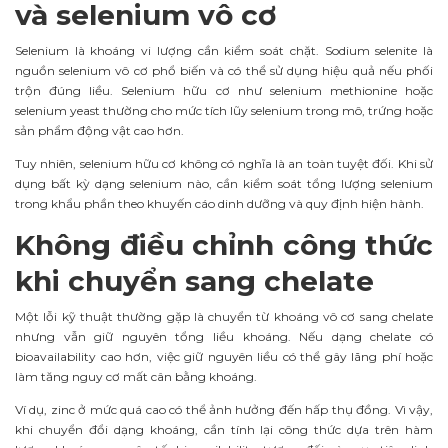
và selenium vô cơ
Selenium là khoáng vi lượng cần kiểm soát chặt. Sodium selenite là
nguồn selenium vô cơ phổ biến và có thể sử dụng hiệu quả nếu phối
trộn đúng liều. Selenium hữu cơ như selenium methionine hoặc
selenium yeast thường cho mức tích lũy selenium trong mô, trứng hoặc
sản phẩm động vật cao hơn.
Tuy nhiên, selenium hữu cơ không có nghĩa là an toàn tuyệt đối. Khi sử
dụng bất kỳ dạng selenium nào, cần kiểm soát tổng lượng selenium
trong khẩu phần theo khuyến cáo dinh dưỡng và quy định hiện hành.
Không điều chỉnh công thức
khi chuyển sang chelate
Một lỗi kỹ thuật thường gặp là chuyển từ khoáng vô cơ sang chelate
nhưng vẫn giữ nguyên tổng liều khoáng. Nếu dạng chelate có
bioavailability cao hơn, việc giữ nguyên liều có thể gây lãng phí hoặc
làm tăng nguy cơ mất cân bằng khoáng.
Ví dụ, zinc ở mức quá cao có thể ảnh hưởng đến hấp thụ đồng. Vì vậy,
khi chuyển đổi dạng khoáng, cần tính lại công thức dựa trên hàm