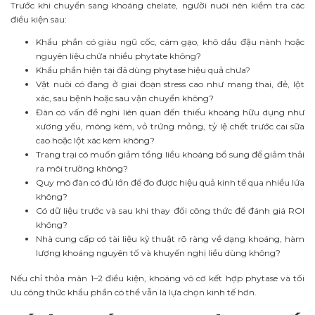
Trước khi chuyển sang khoáng chelate, người nuôi nên kiểm tra các
điều kiện sau:
Khẩu phần có giàu ngũ cốc, cám gạo, khô dầu đậu nành hoặc
nguyên liệu chứa nhiều phytate không?
Khẩu phần hiện tại đã dùng phytase hiệu quả chưa?
Vật nuôi có đang ở giai đoạn stress cao như mang thai, đẻ, lột
xác, sau bệnh hoặc sau vận chuyển không?
Đàn có vấn đề nghi liên quan đến thiếu khoáng hữu dụng như
xương yếu, móng kém, vỏ trứng mỏng, tỷ lệ chết trước cai sữa
cao hoặc lột xác kém không?
Trang trại có muốn giảm tổng liều khoáng bổ sung để giảm thải
ra môi trường không?
Quy mô đàn có đủ lớn để đo được hiệu quả kinh tế qua nhiều lứa
không?
Có dữ liệu trước và sau khi thay đổi công thức để đánh giá ROI
không?
Nhà cung cấp có tài liệu kỹ thuật rõ ràng về dạng khoáng, hàm
lượng khoáng nguyên tố và khuyến nghị liều dùng không?
Nếu chỉ thỏa mãn 1–2 điều kiện, khoáng vô cơ kết hợp phytase và tối
ưu công thức khẩu phần có thể vẫn là lựa chọn kinh tế hơn.