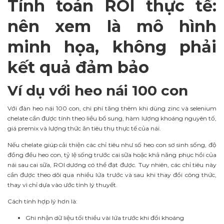
Tính toán ROI thực tế:
nên xem là mô hình
minh họa, không phải
kết quả đảm bảo
Ví dụ với heo nái 100 con
Với đàn heo nái 100 con, chi phí tăng thêm khi dùng zinc và selenium
chelate cần được tính theo liều bổ sung, hàm lượng khoáng nguyên tố,
giá premix và lượng thức ăn tiêu thụ thực tế của nái.
Nếu chelate giúp cải thiện các chỉ tiêu như số heo con sơ sinh sống, độ
đồng đều heo con, tỷ lệ sống trước cai sữa hoặc khả năng phục hồi của
nái sau cai sữa, ROI dương có thể đạt được. Tuy nhiên, các chỉ tiêu này
cần được theo dõi qua nhiều lứa trước và sau khi thay đổi công thức,
thay vì chỉ dựa vào ước tính lý thuyết.
Cách tính hợp lý hơn là:
Ghi nhận dữ liệu tối thiểu vài lứa trước khi đổi khoáng