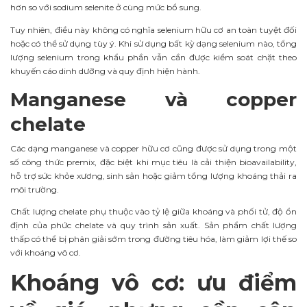
hơn so với sodium selenite ở cùng mức bổ sung.
Tuy nhiên, điều này không có nghĩa selenium hữu cơ an toàn tuyệt đối
hoặc có thể sử dụng tùy ý. Khi sử dụng bất kỳ dạng selenium nào, tổng
lượng selenium trong khẩu phần vẫn cần được kiểm soát chặt theo
khuyến cáo dinh dưỡng và quy định hiện hành.
Manganese và copper
chelate
Các dạng manganese và copper hữu cơ cũng được sử dụng trong một
số công thức premix, đặc biệt khi mục tiêu là cải thiện bioavailability,
hỗ trợ sức khỏe xương, sinh sản hoặc giảm tổng lượng khoáng thải ra
môi trường.
Chất lượng chelate phụ thuộc vào tỷ lệ giữa khoáng và phối tử, độ ổn
định của phức chelate và quy trình sản xuất. Sản phẩm chất lượng
thấp có thể bị phân giải sớm trong đường tiêu hóa, làm giảm lợi thế so
với khoáng vô cơ.
Khoáng vô cơ: ưu điểm