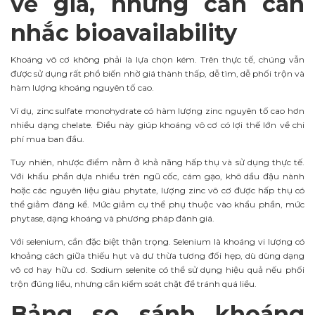
về giá, nhưng cần cân
nhắc bioavailability
Khoáng vô cơ không phải là lựa chọn kém. Trên thực tế, chúng vẫn
được sử dụng rất phổ biến nhờ giá thành thấp, dễ tìm, dễ phối trộn và
hàm lượng khoáng nguyên tố cao.
Ví dụ, zinc sulfate monohydrate có hàm lượng zinc nguyên tố cao hơn
nhiều dạng chelate. Điều này giúp khoáng vô cơ có lợi thế lớn về chi
phí mua ban đầu.
Tuy nhiên, nhược điểm nằm ở khả năng hấp thụ và sử dụng thực tế.
Với khẩu phần dựa nhiều trên ngũ cốc, cám gạo, khô dầu đậu nành
hoặc các nguyên liệu giàu phytate, lượng zinc vô cơ được hấp thụ có
thể giảm đáng kể. Mức giảm cụ thể phụ thuộc vào khẩu phần, mức
phytase, dạng khoáng và phương pháp đánh giá.
Với selenium, cần đặc biệt thận trọng. Selenium là khoáng vi lượng có
khoảng cách giữa thiếu hụt và dư thừa tương đối hẹp, dù dùng dạng
vô cơ hay hữu cơ. Sodium selenite có thể sử dụng hiệu quả nếu phối
trộn đúng liều, nhưng cần kiểm soát chặt để tránh quá liều.
Bảng so sánh khoáng