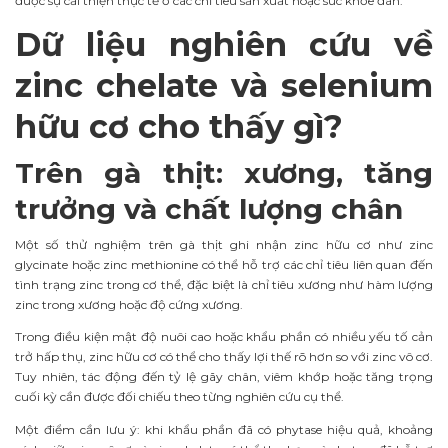
được sự cải thiện thực tế ở các chỉ tiêu sản xuất hoặc sức khỏe đàn.
Dữ liệu nghiên cứu về
zinc chelate và selenium
hữu cơ cho thấy gì?
Trên gà thịt: xương, tăng
trưởng và chất lượng chân
Một số thử nghiệm trên gà thịt ghi nhận zinc hữu cơ như zinc
glycinate hoặc zinc methionine có thể hỗ trợ các chỉ tiêu liên quan đến
tình trạng zinc trong cơ thể, đặc biệt là chỉ tiêu xương như hàm lượng
zinc trong xương hoặc độ cứng xương.
Trong điều kiện mật độ nuôi cao hoặc khẩu phần có nhiều yếu tố cản
trở hấp thụ, zinc hữu cơ có thể cho thấy lợi thế rõ hơn so với zinc vô cơ.
Tuy nhiên, tác động đến tỷ lệ gãy chân, viêm khớp hoặc tăng trọng
cuối kỳ cần được đối chiếu theo từng nghiên cứu cụ thể.
Một điểm cần lưu ý: khi khẩu phần đã có phytase hiệu quả, khoảng