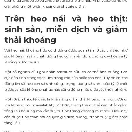
cách giữa zinc vô cơ và zinc chelate có thể thu hẹp, vì phytase đã hỗ trợ
giải phóng một phần khoáng bị phytate giữ lại.
Trên heo nái và heo thịt:
sinh sản, miễn dịch và giảm
thải khoáng
Với heo nái, khoáng hữu cơ thường được quan tâm ở các chỉ tiêu như
sức khỏe sinh sản, chất lượng heo con, miễn dịch, chống oxy hóa và tỷ
lệ sống trước cai sữa.
Một số nghiên cứu ghi nhận selenium hữu cơ có thể ảnh hưởng tích
cực đến tình trạng selenium trong mô, sữa hoặc con non. Tuy nhiên, tác
động lên số heo con sơ sinh sống, trọng lượng sơ sinh hoặc tỷ lệ chết
trước cai sữa không phải lúc nào cũng đồng nhất giữa các thử nghiệm.
Một lợi ích thực tế khác là khả năng giảm thải khoáng ra môi trường.
Khi khoáng có bioavailability tốt hơn, trang trại có thể cân nhắc giảm
tổng liều bổ sung mà vẫn duy trì tình trạng khoáng mục tiêu. Điều này
cần được tính toán bởi chuyên gia dinh dưỡng, tránh tự ý giảm hoặc
tăng liều.