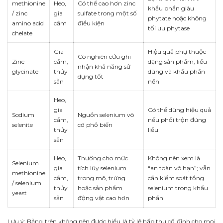
methionine
Heo,
Có thể cao hơn zinc
khẩu phần giàu
/ zinc
gia
sulfate trong một số
phytate hoặc không
amino acid
cầm
điều kiện
tối ưu phytase
chelate
Gia
Hiệu quả phụ thuộc
Có nghiên cứu ghi
Zinc
cầm,
dạng sản phẩm, liều
nhận khả năng sử
glycinate
thủy
dùng và khẩu phần
dụng tốt
sản
nền
Heo,
gia
Có thể dùng hiệu quả
Sodium
Nguồn selenium vô
cầm,
nếu phối trộn đúng
selenite
cơ phổ biến
thủy
liều
sản
Heo,
Thường cho mức
Không nên xem là
Selenium
gia
tích lũy selenium
“an toàn vô hạn”; vẫn
methionine
cầm,
trong mô, trứng
cần kiểm soát tổng
/ selenium
thủy
hoặc sản phẩm
selenium trong khẩu
yeast
sản
động vật cao hơn
phần
Lưu ý: Bảng trên không nên được hiểu là tỷ lệ hấp thụ cố định cho mọi