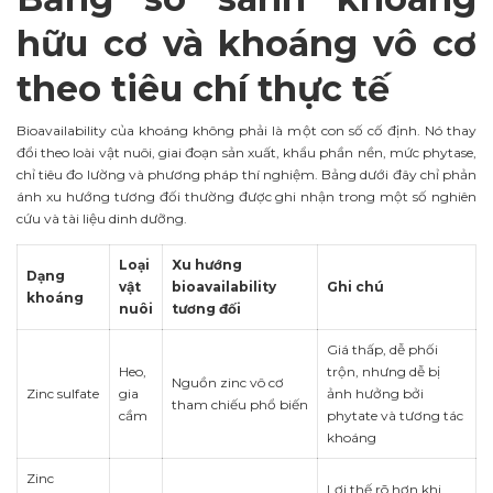
hữu cơ và khoáng vô cơ
theo tiêu chí thực tế
Bioavailability của khoáng không phải là một con số cố định. Nó thay
đổi theo loài vật nuôi, giai đoạn sản xuất, khẩu phần nền, mức phytase,
chỉ tiêu đo lường và phương pháp thí nghiệm. Bảng dưới đây chỉ phản
ánh xu hướng tương đối thường được ghi nhận trong một số nghiên
cứu và tài liệu dinh dưỡng.
Loại
Xu hướng
Dạng
vật
bioavailability
Ghi chú
khoáng
nuôi
tương đối
Giá thấp, dễ phối
Heo,
trộn, nhưng dễ bị
Nguồn zinc vô cơ
Zinc sulfate
gia
ảnh hưởng bởi
tham chiếu phổ biến
cầm
phytate và tương tác
khoáng
Zinc
Lợi thế rõ hơn khi