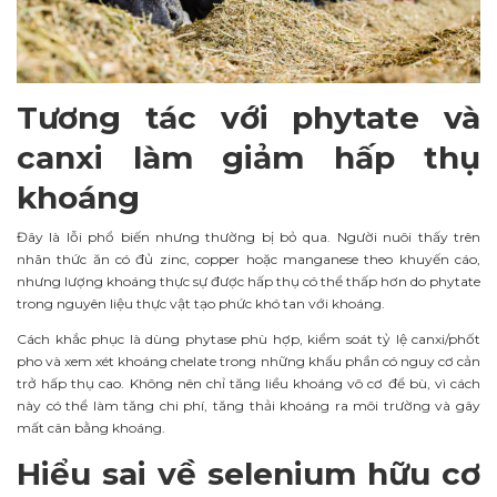
Tương tác với phytate và
canxi làm giảm hấp thụ
khoáng
Đây là lỗi phổ biến nhưng thường bị bỏ qua. Người nuôi thấy trên
nhãn thức ăn có đủ zinc, copper hoặc manganese theo khuyến cáo,
nhưng lượng khoáng thực sự được hấp thụ có thể thấp hơn do phytate
trong nguyên liệu thực vật tạo phức khó tan với khoáng.
Cách khắc phục là dùng phytase phù hợp, kiểm soát tỷ lệ canxi/phốt
pho và xem xét khoáng chelate trong những khẩu phần có nguy cơ cản
trở hấp thụ cao. Không nên chỉ tăng liều khoáng vô cơ để bù, vì cách
này có thể làm tăng chi phí, tăng thải khoáng ra môi trường và gây
mất cân bằng khoáng.
Hiểu sai về selenium hữu cơ