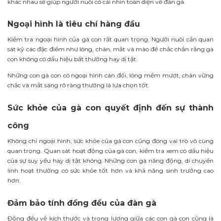
khác nhau sẽ giúp người nuôi có cái nhìn toàn diện về đàn gà.
Ngoại hình là tiêu chí hàng đầu
Kiểm tra ngoại hình của gà con rất quan trọng. Người nuôi cần quan
sát kỹ các đặc điểm như lông, chân, mắt và mào để chắc chắn rằng gà
con không có dấu hiệu bất thường hay dị tật.
Những con gà con có ngoại hình cân đối, lông mềm mượt, chân vững
chắc và mắt sáng rõ ràng thường là lựa chọn tốt.
Sức khỏe của gà con quyết định đến sự thành
công
Không chỉ ngoại hình, sức khỏe của gà con cũng đóng vai trò vô cùng
quan trọng. Quan sát hoạt động của gà con, kiểm tra xem có dấu hiệu
của sự suy yếu hay dị tật không. Những con gà năng động, di chuyển
linh hoạt thường có sức khỏe tốt hơn và khả năng sinh trưởng cao
hơn.
Đảm bảo tính đồng đều của đàn gà
Đồng đều về kích thước và trọng lượng giữa các con gà con cũng là