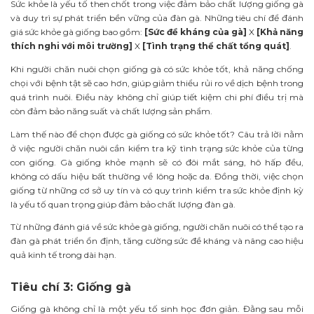
Sức khỏe là yếu tố then chốt trong việc đảm bảo chất lượng giống gà
và duy trì sự phát triển bền vững của đàn gà. Những tiêu chí để đánh
giá sức khỏe gà giống bao gồm:
[Sức đề kháng của gà]
X
[Khả năng
thích nghi với môi trường]
X
[Tình trạng thể chất tổng quát]
.
Khi người chăn nuôi chọn giống gà có sức khỏe tốt, khả năng chống
chọi với bệnh tật sẽ cao hơn, giúp giảm thiểu rủi ro về dịch bệnh trong
quá trình nuôi. Điều này không chỉ giúp tiết kiệm chi phí điều trị mà
còn đảm bảo năng suất và chất lượng sản phẩm.
Làm thế nào để chọn được gà giống có sức khỏe tốt? Câu trả lời nằm
ở việc người chăn nuôi cần kiểm tra kỹ tình trạng sức khỏe của từng
con giống. Gà giống khỏe mạnh sẽ có đôi mắt sáng, hô hấp đều,
không có dấu hiệu bất thường về lông hoặc da. Đồng thời, việc chọn
giống từ những cơ sở uy tín và có quy trình kiểm tra sức khỏe định kỳ
là yếu tố quan trọng giúp đảm bảo chất lượng đàn gà.
Từ những đánh giá về sức khỏe gà giống, người chăn nuôi có thể tạo ra
đàn gà phát triển ổn định, tăng cường sức đề kháng và nâng cao hiệu
quả kinh tế trong dài hạn.
Tiêu chí 3: Giống gà
Giống gà không chỉ là một yếu tố sinh học đơn giản. Đằng sau mỗi