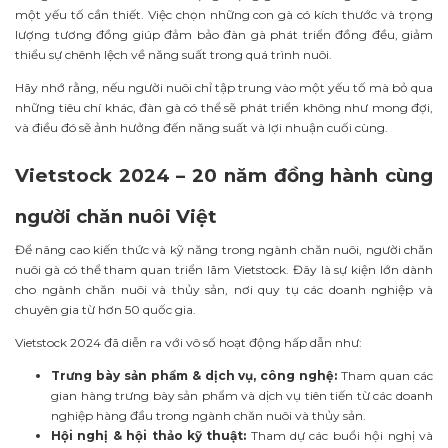
một yếu tố cần thiết. Việc chọn những con gà có kích thước và trọng
lượng tương đồng giúp đảm bảo đàn gà phát triển đồng đều, giảm
thiểu sự chênh lệch về năng suất trong quá trình nuôi.
Hãy nhớ rằng, nếu người nuôi chỉ tập trung vào một yếu tố mà bỏ qua
những tiêu chí khác, đàn gà có thể sẽ phát triển không như mong đợi,
và điều đó sẽ ảnh hưởng đến năng suất và lợi nhuận cuối cùng.
Vietstock 2024 – 20 năm đồng hành cùng
người chăn nuôi Việt
Để nâng cao kiến thức và kỹ năng trong ngành chăn nuôi, người chăn
nuôi gà có thể tham quan triển lãm Vietstock.
Đây là sự kiện lớn dành
cho ngành chăn nuôi và thủy sản, nơi quy tụ các doanh nghiệp và
chuyên gia từ hơn 50 quốc gia.
Vietstock 2024 đã diễn ra với vô số hoạt động hấp dẫn như:
Trưng bày sản phẩm & dịch vụ, công nghệ:
Tham quan các
gian hàng trưng bày sản phẩm và dịch vụ tiên tiến từ các doanh
nghiệp hàng đầu trong ngành chăn nuôi và thủy sản.
Hội nghị & hội thảo kỹ thuật:
Tham dự các buổi hội nghị và