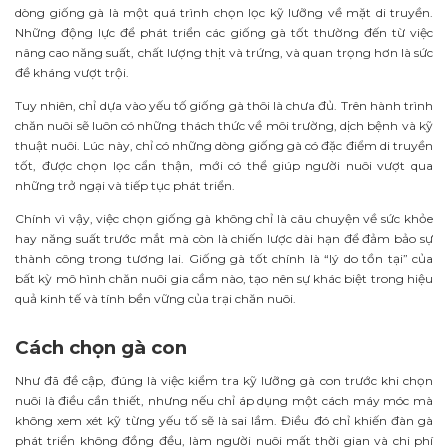
dòng giống gà là một quá trình chọn lọc kỹ lưỡng về mặt di truyền.
Những động lực để phát triển các giống gà tốt thường đến từ việc
nâng cao năng suất, chất lượng thịt và trứng, và quan trọng hơn là sức
đề kháng vượt trội.
Tuy nhiên, chỉ dựa vào yếu tố giống gà thôi là chưa đủ. Trên hành trình
chăn nuôi sẽ luôn có những thách thức về môi trường, dịch bệnh và kỹ
thuật nuôi. Lúc này, chỉ có những dòng giống gà có đặc điểm di truyền
tốt, được chọn lọc cẩn thận, mới có thể giúp người nuôi vượt qua
những trở ngại và tiếp tục phát triển.
Chính vì vậy, việc chọn giống gà không chỉ là câu chuyện về sức khỏe
hay năng suất trước mắt mà còn là chiến lược dài hạn để đảm bảo sự
thành công trong tương lai. Giống gà tốt chính là “lý do tồn tại” của
bất kỳ mô hình chăn nuôi gia cầm nào, tạo nên sự khác biệt trong hiệu
quả kinh tế và tính bền vững của trại chăn nuôi.
Cách chọn gà con
Như đã đề cập, đúng là việc kiểm tra kỹ lưỡng gà con trước khi chọn
nuôi là điều cần thiết, nhưng nếu chỉ áp dụng một cách máy móc mà
không xem xét kỹ từng yếu tố sẽ là sai lầm. Điều đó chỉ khiến đàn gà
phát triển không đồng đều, làm người nuôi mất thời gian và chi phí