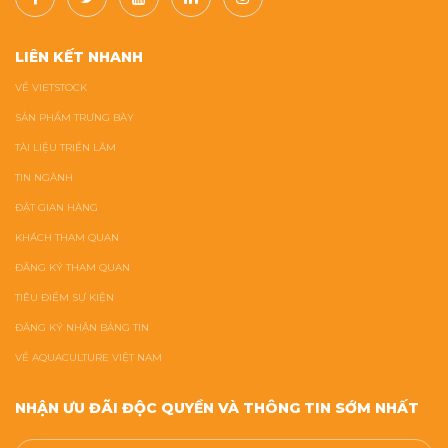
LIÊN KẾT NHANH
VỀ VIETSTOCK
SẢN PHẨM TRƯNG BÀY
TÀI LIỆU TRIỂN LÃM
TIN NGÀNH
ĐẶT GIAN HÀNG
KHÁCH THAM QUAN
ĐĂNG KÝ THAM QUAN
TIÊU ĐIỂM SỰ KIỆN
ĐĂNG KÝ NHẬN BẢNG TIN
VỀ AQUACULTURE VIỆT NAM
NHẬN ƯU ĐÃI ĐỘC QUYỀN VÀ THÔNG TIN SỚM NHẤT