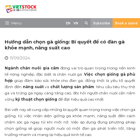
Skip
to
content
Search
Menu
EN
VN
Subscribe
Book a stand
Trang chủ
Hướng dẫn chọn gà giống: Bí quyết để có đàn gà
Về triển lãm
khỏe mạnh, năng suất cao
11/09/2024
Trưng Bày
Ngành chăn nuôi gia cầm
đóng vai trò quan trọng trong nền kinh
Tham Quan
tế nông nghiệp, đặc biệt là chăn nuôi gà.
Việc chọn giống gà phù
hợp
giúp đảm bảo sức khỏe cho đàn gà, đồng thời là yếu tố quyết
Tin tức
định đến
năng suất
và
chất lượng sản phẩm
. Nhu cầu tiêu thụ thịt
gà và trứng gà ngày càng tăng cao, đòi hỏi người chăn nuôi cần nắm
Liên Hệ
vững
kỹ thuật chọn giống
để đạt hiệu quả cao nhất.
Bài viết này sẽ cung cấp những bí quyết quan trọng trong việc chọn gà
giống, từ việc nhận diện giống gà khỏe mạnh, năng suất đến cách
chăm sóc gà ngay từ khi mới nở. Việc áp dụng đúng phương pháp
chọn giống sẽ giúp người nuôi có một đàn gà phát triển tốt, tăng
trưởng nhanh và mang lại hiệu quả kinh tế cao.