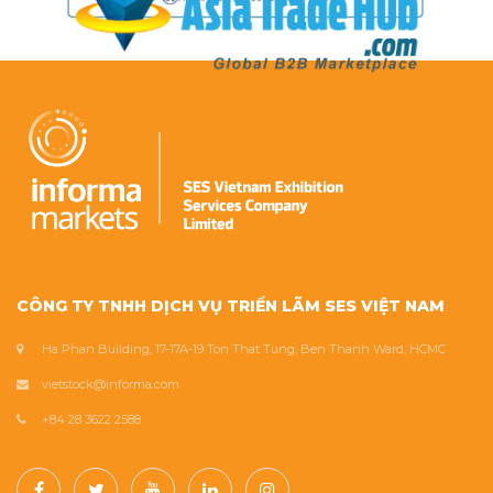
CÔNG TY TNHH DỊCH VỤ TRIỂN LÃM SES VIỆT NAM
Ha Phan Building, 17-17A-19 Ton That Tung, Ben Thanh Ward, HCMC
vietstock@informa.com
+84 28 3622 2588