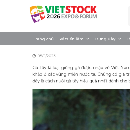
Skip
to
content
Hướng dẫn chăn n
mới bắt đầu
Trang chủ
Về triển lãm
Trưng Bày
T
05/11/2023
Gà Tây là loại giống gà được nhập về Việt Na
khắp ở các vùng miền nước ta. Chúng có giá trị
đây là cách nuôi gà tây hiệu quả nhất dành cho