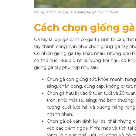
Gà Tây là một loại gia cầm mang lại giá trị kinh tế cao
Cách chọn giống gà
Gà tây là loại gia cầm có giá trị kinh tế cao, thị
tây thành công, cần phải chọn giống gà tây phù 
Có nhiều giống gà tây khác nhau, nhưng phổ bi
có thể nuôi được ở nhiều vùng khí hậu, có kh
giống gà tây phù hợp như sau:
Chọn gà con giống tốt, khỏe mạnh, nặng 
sáng, chân bóng, cứng cáp, không dị tật, 
Chọn gà hậu bị vào 9 tuần tuổi và 20 tuần
tròn, nhỏ; mắt to, sáng; mỏ bình thường; 
xương cuối lưỡi hái và xương háng rộng
nhanh nhẹn.
Chọn gà đẻ cần định kỳ loại thải những 
vào đặc điểm ngoại hình: mào và tích tai
rộng; lỗ huyệt phải ướt, cử động và có