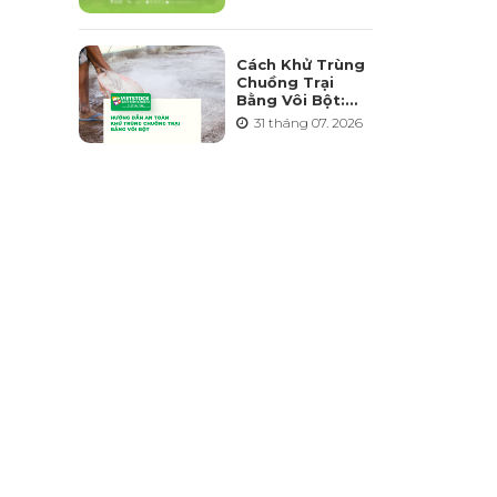
Triển Ngành
Chăn Nuôi Bền
Vững
Cách Khử Trùng
Chuồng Trại
Bằng Vôi Bột:
Cách Rải, Thời
31 tháng 07. 2026
Điểm Và Những
Sai Lầm Cần
Tránh