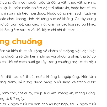
sử dụng đạm có nguồn gốc từ động vật, thực vật, premix
liệu bị nấm mốc, nhiễm độc tố aflatoxin, hoặc bột cá có
chín gà mới tiêu hoá được. Nước uống nên sạch, tươi và
các chất kháng sinh để tăng sức đề kháng. Gà tây cũng
 cỏ, trùn, dế, cào cào, mối, gián và các loại sâu bọ khác.
hỏe, giảm stress và tiết kiệm chi phí thức ăn.
rong chuồng
tâm và kiến thức sâu rộng về chăm sóc động vật, đặc biệt
trong chuồng sẽ tốn kém hơn so với phương pháp thả tự do
 chi tiết về cách nuôi gà tây trong chuồng một cách hiệu
nền đất cao, dễ thoát nước, không bị ngập úng. Nên làm
ng Nam, để hứng được nắng buổi sáng và tránh được
, rèm che, cót quây, chụp sưởi ấm, máng ăn, máng uống.
ng từ 5-7 ngày.
 dưới 2 ngày tuổi chỉ nên cho ăn bột ngô, sau 2 ngày tuổi