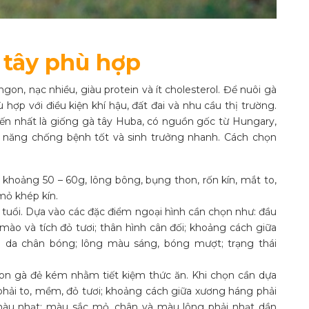
 tây phù hợp
t ngon, nạc nhiều, giàu protein và ít cholesterol. Để nuôi gà
hợp với điều kiện khí hậu, đất đai và nhu cầu thị trường.
ến nhất là giống gà tây Huba, có nguồn gốc từ Hungary,
ả năng chống bệnh tốt và sinh trưởng nhanh. Cách chọn
khoảng 50 – 60g, lông bông, bụng thon, rốn kín, mắt to,
mỏ khép kín.
 tuổi. Dựa vào các đặc điểm ngoại hình cần chọn như: đầu
mào và tích đỏ tươi; thân hình cân đối; khoảng cách giữa
; da chân bóng; lông màu sáng, bóng mượt; trạng thái
con gà đẻ kém nhằm tiết kiệm thức ăn. Khi chọn cần dựa
 phải to, mềm, đỏ tươi; khoảng cách giữa xương háng phải
 màu nhạt; màu sắc mỏ, chân và màu lông phải nhạt dần