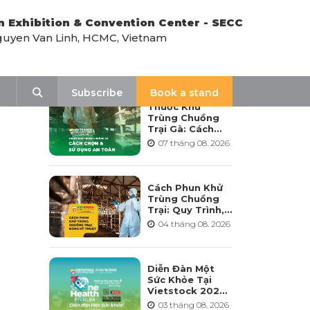
n Exhibition & Convention Center - SECC
uyen Van Linh, HCMC, Vietnam
LATEST NEWS
Search
Subscribe
Book a stand
Thuốc Khử
Trùng Chuồng
Trại Gà: Cách
Chọn, Pha Và Sử
07 tháng 08. 2026
Dụng An Toàn
Cách Phun Khử
Trùng Chuồng
Trại: Quy Trình,
Tần Suất Và Lưu
04 tháng 08. 2026
Ý Khi Sử Dụng
Diễn Đàn Một
Sức Khỏe Tại
Vietstock 2026:
Hướng Tới Phát
03 tháng 08. 2026