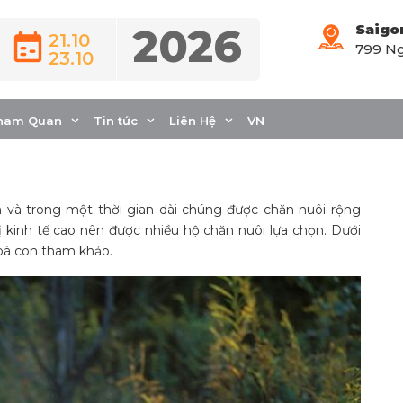
2026
Saigo
21.10
799 Ng
23.10
uôi gà tây cho người
ham Quan
Tin tức
Liên Hệ
VN
m và trong một thời gian dài chúng được chăn nuôi rộng
 kinh tế cao nên được nhiều hộ chăn nuôi lựa chọn. Dưới
 bà con tham khảo.