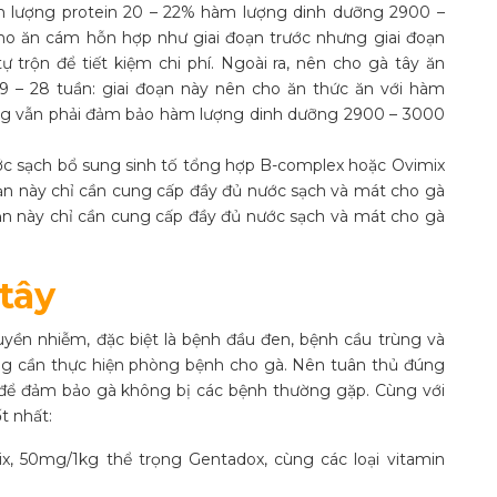
 lượng protein 20 – 22% hàm lượng dinh dưỡng 2900 –
 cho ăn cám hỗn hợp như giai đoạn trước nhưng giai đoạn
trộn để tiết kiệm chi phí. Ngoài ra, nên cho gà tây ăn
 9 – 28 tuần: giai đoạn này nên cho ăn thức ăn với hàm
ưng vẫn phải đảm bảo hàm lượng dinh dưỡng 2900 – 3000
ước sạch bổ sung sinh tố tổng hợp B-complex hoặc Ovimix
đoạn này chỉ cần cung cấp đầy đủ nước sạch và mát cho gà
đoạn này chỉ cần cung cấp đầy đủ nước sạch và mát cho gà
tây
uyền nhiễm, đặc biệt là bệnh đầu đen, bệnh cầu trùng và
ng cần thực hiện phòng bệnh cho gà. Nên tuân thủ đúng
h để đảm bảo gà không bị các bệnh thường gặp. Cùng với
t nhất:
x, 50mg/1kg thể trọng Gentadox, cùng các loại vitamin