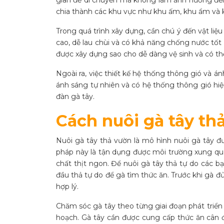
gian để di chuyển mà không làm ảnh hưởng đến
chia thành các khu vực như khu ấm, khu ẩm và k
Trong quá trình xây dựng, cần chú ý đến vật liệ
cao, dễ lau chùi và có khả năng chống nước tốt
được xây dựng sao cho dễ dàng vệ sinh và có t
Ngoài ra, việc thiết kế hệ thống thông gió và 
ánh sáng tự nhiên và có hệ thống thông gió hiệ
đàn gà tây.
Cách nuôi gà tây th
Nuôi gà tây thả vườn là mô hình nuôi gà tây 
pháp này là tận dụng được môi trường xung qua
chất thịt ngon. Để nuôi gà tây thả tự do các b
đầu thả tự do để gà tìm thức ăn. Trước khi gà đ
hợp lý.
Chăm sóc gà tây theo từng giai đoạn phát triể
hoạch. Gà tây cần được cung cấp thức ăn cân đ