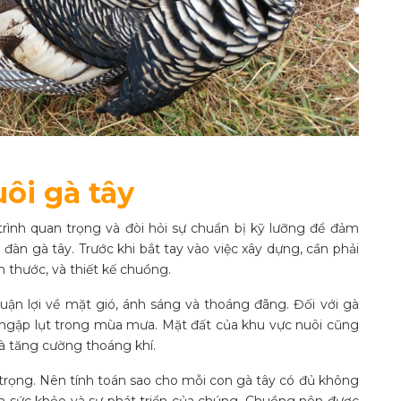
ôi gà tây
rình quan trọng và đòi hỏi sự chuẩn bị kỹ lưỡng để đảm
àn gà tây. Trước khi bắt tay vào việc xây dựng, cần phải
h thước, và thiết kế chuồng.
uận lợi về mặt gió, ánh sáng và thoáng đãng. Đối với gà
nh ngập lụt trong mùa mưa. Mặt đất của khu vực nuôi cũng
à tăng cường thoáng khí.
trọng. Nên tính toán sao cho mỗi con gà tây có đủ không