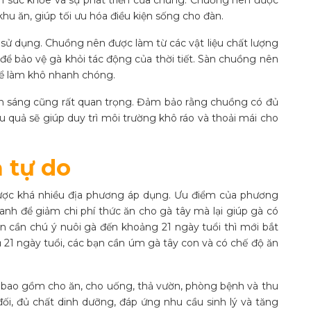
 sức khỏe và sự phát triển của chúng. Chuồng nên được
hu ăn, giúp tối ưu hóa điều kiện sống cho đàn.
u sử dụng. Chuồng nên được làm từ các vật liệu chất lượng
 để bảo vệ gà khỏi tác động của thời tiết. Sàn chuồng nên
hể làm khô nhanh chóng.
ánh sáng cũng rất quan trọng. Đảm bảo rằng chuồng có đủ
u quả sẽ giúp duy trì môi trường khô ráo và thoải mái cho
ả tự do
được khá nhiều địa phương áp dụng. Ưu điểm của phương
nh để giảm chi phí thức ăn cho gà tây mà lại giúp gà có
ạn cần chú ý nuôi gà đến khoảng 21 ngày tuổi thì mới bắt
ủ 21 ngày tuổi, các bạn cần úm gà tây con và có chế độ ăn
n bao gồm cho ăn, cho uống, thả vườn, phòng bệnh và thu
ối, đủ chất dinh dưỡng, đáp ứng nhu cầu sinh lý và tăng