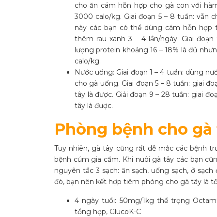
cho ăn cám hỗn hợp cho gà con với hàm
3000 calo/kg. Giai đoạn 5 – 8 tuần: vẫn
này các bạn có thể dùng cám hỗn hợp tự 
thêm rau xanh 3 – 4 lần/ngày. Giai đoạn
lượng protein khoảng 16 – 18% là đủ nh
calo/kg.
Nước uống: Giai đoạn 1 – 4 tuần: dùng n
cho gà uống. Giai đoạn 5 – 8 tuần: giai 
tây là được. Giải đoạn 9 – 28 tuần: giai 
tây là được.
Phòng bệnh cho gà 
Tuy nhiên, gà tây cũng rất dễ mắc các bệnh tr
bệnh cúm gia cầm. Khi nuôi gà tây các bạn cũ
nguyên tắc 3 sạch: ăn sạch, uống sạch, ở sạc
đó, bạn nên kết hợp tiêm phòng cho gà tây là tố
4 ngày tuổi: 50mg/1kg thể trọng Octami
tổng hợp, GlucoK-C