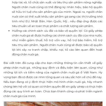
hợp tác xã, tổ chức sản xuất và tiêu thụ sản phẩm nông nghiệp.
Người chăn nuôi cũng có thể đăng ký nhãn hiệu, bảo hộ quyền
sở hữu trí tuệ cho sản phẩm gà của mình. Ngoài ra, người chăn
nuôi còn có thể xuất khẩu sản phẩm gà sang các thị trường khó
tính như EU, Nhật Bản, Hàn Quốc, Mỹ… nếu đáp ứng được các
tiêu chuẩn về an toàn thực phẩm và chất lượng sản phẩm.
Hưởng các chính sách ưu đãi và bảo vệ quyền lợi: Có giấy phép
chăn nuôi gà sẽ được hưởng các chính sách ưu đãi của nhà nước,
như miễn giảm thuế, hỗ trợ vốn vay, hỗ trợ bảo hiểm, hỗ trợ
tiêu thụ sản phẩm. Người chăn nuôi cũng sẽ được bảo vệ quyền
lợi khi xảy ra tranh chấp, khiếu nại, tố cáo liên quan đến hoạt
động chăn nuôi gà.
Bài viết trên đã cung cấp cho bạn những thông tin cần thiết về giấy
phép chăn nuôi gà, những quy định và điều kiện liên quan, cũng như
những lợi ích và tiềm năng của ngành chăn nuôi gà ở Việt Nam. Hy
vọng bạn đã có được cái nhìn tổng quan và sâu sắc hơn về chủ đề này.
Nếu bạn đang có ý định thực hiện mô hình chăn nuôi gà, hãy nhanh
chóng liên hệ với cơ quan có thẩm quyền để xin giấy phép và thực hiện
đúng các quy trình an toàn. Chúc bạn thành công và phát triển ngành
chăn nuôi gà của mình.