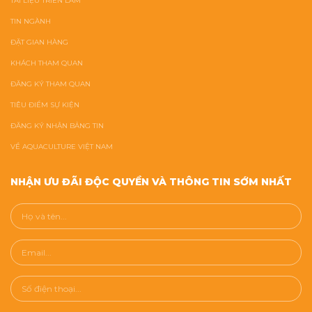
TÀI LIỆU TRIỂN LÃM
TIN NGÀNH
ĐẶT GIAN HÀNG
KHÁCH THAM QUAN
ĐĂNG KÝ THAM QUAN
TIÊU ĐIỂM SỰ KIỆN
ĐĂNG KÝ NHẬN BẢNG TIN
VỀ AQUACULTURE VIỆT NAM
NHẬN ƯU ĐÃI ĐỘC QUYỀN VÀ THÔNG TIN SỚM NHẤT