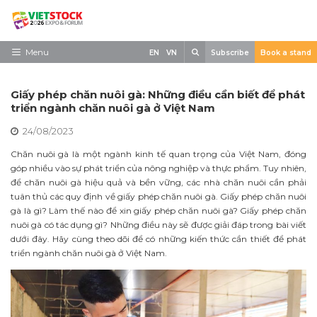
Skip
to
content
Search
Menu
EN
VN
Subscribe
Book a stand
Trang chủ
Giấy phép chăn nuôi gà: Những điều cần biết để phát
Về triển lãm
triển ngành chăn nuôi gà ở Việt Nam
24/08/2023
Trưng Bày
Chăn nuôi gà là một ngành kinh tế quan trọng của Việt Nam, đóng
Tham Quan
góp nhiều vào sự phát triển của nông nghiệp và thực phẩm. Tuy nhiên,
để chăn nuôi gà hiệu quả và bền vững, các nhà chăn nuôi cần phải
Tin tức
tuân thủ các quy định về giấy phép chăn nuôi gà. Giấy phép chăn nuôi
gà là gì? Làm thế nào để xin giấy phép chăn nuôi gà? Giấy phép chăn
Liên Hệ
nuôi gà có tác dụng gì? Những điều này sẽ được giải đáp trong bài viết
dưới đây. Hãy cùng theo dõi để có những kiến thức cần thiết để phát
triển ngành chăn nuôi gà ở Việt Nam.