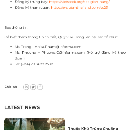
Đăng ký trưng bày:
https://vietstock.org/dat-gian-hang/
Đăng ký tham quan:
https://ers.ubmthailand.com/vs23
————————–
Box thông tin:
Để biết thêm thông tin chi tiết, Quý vị vui lòng liên hệ Ban tổ chức:
Ms. Trang –
Anita.Pham@informa.com
Ms. Phương –
Phuong.C@informa.com
(Hỗ trợ đăng ký theo
đoàn)
Tel: (+84) 28 3622 2588
Chia sẻ:
LATEST NEWS
Thuốc Khử Trùng Chuồng