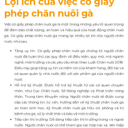
Lợi ích của việc có giấy
phép chăn nuôi gà
Việc có giấy phép chăn nuôi gà là một trong những yếu tố quan trọng
để đảm bảo chất lượng, an toàn và hiệu quả của hoạt động chăn nuôi
gà. Có giấy phép chăn nuôi gà mang lại nhiều lợi ích cho người chăn
nuôi, như sau:
Tăng uy tín: Có giấy phép chăn nuôi gà chứng tỏ người chăn
nuôi đã tuân thủ các quy định về điều kiện, quy mô, mã ngành
nghề, môi trường và các yêu cầu khác theo Luật Chăn nuôi 2018.
Điều này giúp tăng uy tín và niềm tin của khách hàng, đối tác và
cơ quan quản lý nhà nước đối với sản phẩm gà của người chăn
nuôi.
Hỗ trợ kỹ thuật: Được hỗ trợ kỹ thuật từ các cơ quan chuyên
môn, như Cục Chăn nuôi, Sở Nông nghiệp và Phát triển nông
thôn, Trung tâm Khuyến nông. Người chăn nuôi sẽ được cung
cấp các thông tin, tư vấn, hướng dẫn về kỹ thuật chăn nuôi gà
an toàn sinh học, kỹ thuật chăn nuôi gà hữu cơ, phòng và trị
bệnh cho gà, xử lý chất thải và bảo vệ môi trường.
Tiếp cận thị trường: Dễ dàng tiếp cận thị trường trong và ngoài
nước. Người chăn nuôi có thể tham gia các hợp tác xã, liên hiệp