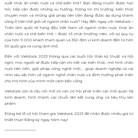
xuất thức ăn chăn nuôi và chế biến thịt? Bạn đang muốn được học
hỏi, tiếp cận được những xu hướng, thông tin thị trường, kiến thức
chuyên môn và những giải pháp tiên tiến đang được áp dụng thành
công ở trên thế giới về ngành chăn nuôi? Hãy đến ngay với Vietstock –
Triển lãm quốc tế hàng đầu Việt Nam về ngành chăn nuôi, thức ăn
chăn nuôi và chế biến thịt – được tổ chức thường niên, với sự quy tụ
của hơn 11.000 khách tham quan và 350 đơn vị kinh doanh đến từ hơn
30 quốc gia và vùng lãnh thổ.
Đến với Vietstock 2023 thông qua các buổi hội thảo kỹ thuật và hội
nghị, mọi người sẽ được tiếp cận chi tiết các kiến thức, mô hình chăn
nuôi tiên tiến, giải pháp công nghệ mới,… giúp doanh nghiệp có cái
nhìn sâu sắc hơn về ngành nghề chăn nuôi và định hướng phát triển
cho mô hình của mình một cách bền vững.
Vietstock còn là cầu nối mở vô vàn cơ hội phát triển các mối quan hệ
kinh doanh, hình thành các chuỗi liên kết cung ứng và tiêu thụ sản
phẩm.
Đừng bỏ lỡ cơ hội tham gia Vietstock 2023 để nhận được nhiều giá trị
thiết thực! Đăng ký ngay hôm nay!
————————–