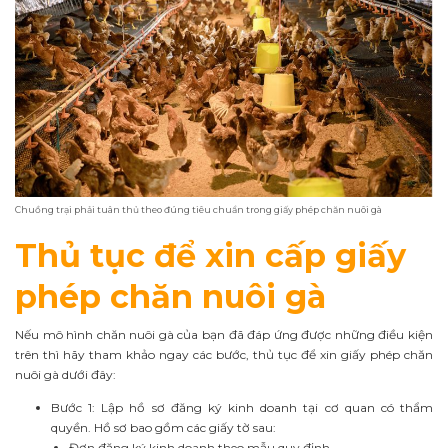
Chuồng trại phải tuân thủ theo đúng tiêu chuẩn trong giấy phép chăn nuôi gà
Thủ tục để xin cấp giấy
phép chăn nuôi gà
Nếu mô hình chăn nuôi gà của bạn đã đáp ứng được những điều kiện
trên thì hãy tham khảo ngay các bước, thủ tục để xin giấy phép chăn
nuôi gà dưới đây:
Bước 1: Lập hồ sơ đăng ký kinh doanh tại cơ quan có thẩm
quyền. Hồ sơ bao gồm các giấy tờ sau:
Đơn đăng ký kinh doanh theo mẫu quy định.