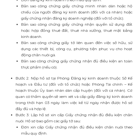
Bản sao công chứng giấy chứng minh nhân dân hoặc hộ
chiếu của người đăng ký kinh doanh (đối với cá nhân) hoặc
giấy chứng nhận đăng ký doanh nghiệp (đối với tổ chức).
Bản sao công chứng giấy chứng nhận quyền sử dụng đất
hoặc hợp đồng thuê đất, thuê nhà xưởng, thuê mặt bằng
kinh doanh.
Bản sao công chứng giấy tờ liên quan đến việc sở hữu, sử
dụng các thiết bị, công cụ, phương tiện phục vụ cho hoạt
động chăn nuôi gà.
Bản sao công chứng giấy chứng nhận đủ điều kiện an toàn
thực phẩm (nếu có).
Bước 2: Nộp hồ sơ tại Phòng Đăng ký kinh doanh thuộc Sở Kế
hoạch và Đầu tư (đối với tổ chức) hoặc Phòng Tài chính – Kế
hoạch thuộc Ủy ban nhân dân cấp huyện (đối với cá nhân). Cơ
quan có thẩm quyền sẽ xem xét và cấp giấy đăng ký kinh doanh
trong thời hạn 03 ngày làm việc kể từ ngày nhận được hồ sơ
đầy đủ và hợp lệ.
Bước 3: Lập hồ sơ xin cấp Giấy chứng nhận đủ điều kiện chăn
nuôi. Hồ sơ bao gồm các giấy tờ sau:
Đơn xin cấp Giấy chứng nhận đủ điều kiện chăn nuôi theo
mẫu quy định.