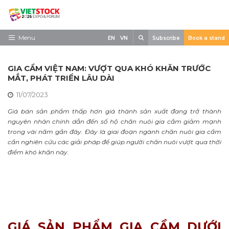
Skip
to
content
Search
Menu
EN
VN
Subscribe
Book a stand
Trang chủ
GIA CẦM VIỆT NAM: VƯỢT QUA KHÓ KHĂN TRƯỚC
Về triển lãm
MẮT, PHÁT TRIỂN LÂU DÀI
11/07/2023
Trưng Bày
Giá bán sản phẩm thấp hơn giá thành sản xuất đang trở thành
Tham Quan
nguyên nhân chính dẫn đến số hộ chăn nuôi gia cầm giảm mạnh
trong vài năm gần đây. Đây là giai đoạn ngành chăn nuôi gia cầm
Tin tức
cần nghiên cứu các giải pháp để giúp người chăn nuôi vượt qua thời
điểm khó khăn này.
Liên Hệ
GIÁ SẢN PHẨM GIA CẦM DƯỚI