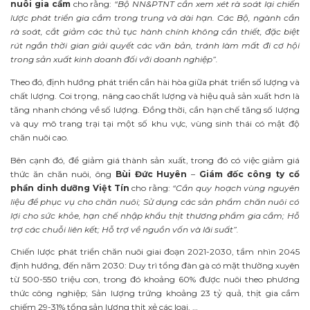
nuôi gia cầm
cho rằng:
“Bộ NN&PTNT cần xem xét rà soát lại chiến
lược phát triển gia cầm trong trung và dài hạn. Các Bộ, ngành cần
rà soát, cắt giảm các thủ tục hành chính không cần thiết, đặc biệt
rút ngắn thời gian giải quyết các văn bản, tránh làm mất đi cơ hội
trong sản xuất kinh doanh đối với doanh nghiệp”.
Theo đó, định hướng phát triển cần hài hòa giữa phát triển số lượng và
chất lượng. Coi trọng, nâng cao chất lượng và hiệu quả sản xuất hơn là
tăng nhanh chóng về số lượng. Đồng thời, cần hạn chế tăng số lượng
và quy mô trang trại tại một số khu vực, vùng sinh thái có mật độ
chăn nuôi cao.
Bên cạnh đó, để giảm giá thành sản xuất, trong đó có việc giảm giá
thức ăn chăn nuôi, ông
Bùi Đức Huyên
–
Giám đốc công ty cổ
phần dinh dưỡng Việt Tín
cho rằng:
“Cần quy hoạch vùng nguyên
liệu để phục vụ cho chăn nuôi; Sử dụng các sản phẩm chăn nuôi có
lợi cho sức khỏe, hạn chế nhập khẩu thịt thương phẩm gia cầm; Hỗ
trợ các chuỗi liên kết; Hỗ trợ về nguồn vốn và lãi suất”.
Chiến lược phát triển chăn nuôi giai đoạn 2021-2030, tầm nhìn 2045
định hướng, đến năm 2030: Duy trì tổng đàn gà có mặt thường xuyên
từ 500-550 triệu con, trong đó khoảng 60% được nuôi theo phương
thức công nghiệp; Sản lượng trứng khoảng 23 tỷ quả, thịt gia cầm
chiếm 29-31% tổng sản lượng thịt xẻ các loại, …