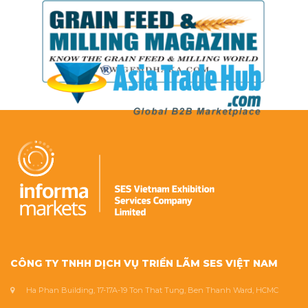
CÔNG TY TNHH DỊCH VỤ TRIỂN LÃM SES VIỆT NAM
Ha Phan Building, 17-17A-19 Ton That Tung, Ben Thanh Ward, HCMC