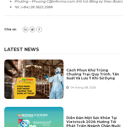
Phương –
Phuong.C@informa.com
(Hỗ trợ đăng ký theo đoàn)
Tel: (+84) 28 3622 2588
Chia sẻ:
LATEST NEWS
Cách Phun Khử Trùng
Chuồng Trại: Quy Trình, Tần
Suất Và Lưu Ý Khi Sử Dụng
04 tháng 08. 2026
Diễn Đàn Một Sức Khỏe Tại
Vietstock 2026: Hướng Tới
Phát Triển Ngành Chăn Nuôi