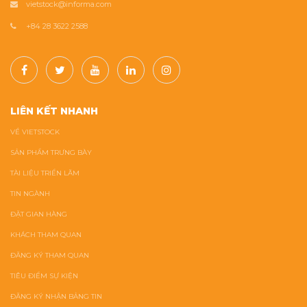
vietstock@informa.com
+84 28 3622 2588
LIÊN KẾT NHANH
VỀ VIETSTOCK
SẢN PHẨM TRƯNG BÀY
TÀI LIỆU TRIỂN LÃM
TIN NGÀNH
ĐẶT GIAN HÀNG
KHÁCH THAM QUAN
ĐĂNG KÝ THAM QUAN
TIÊU ĐIỂM SỰ KIỆN
ĐĂNG KÝ NHẬN BẢNG TIN