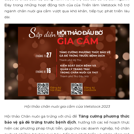
Đây trong những hoạt động tích của của Triển lãm Vietstock hỗ trợ
ngành chăn nuôi gia cầm vượt qua khó khăn, tiếp tục phát triển lâu
dài.
Hội thảo chăn nuôi gia cầm của Vietstock 2023
Hội thảo Chăn nuôi gà trứng với chủ đề
Tăng cường phương thức
bảo vệ gà đẻ trứng trước bệnh dịch
, hướng tới các kế hoạch thực
hiện các phương pháp thực tiễn, giúp cho các doanh nghiệp, hộ chăn