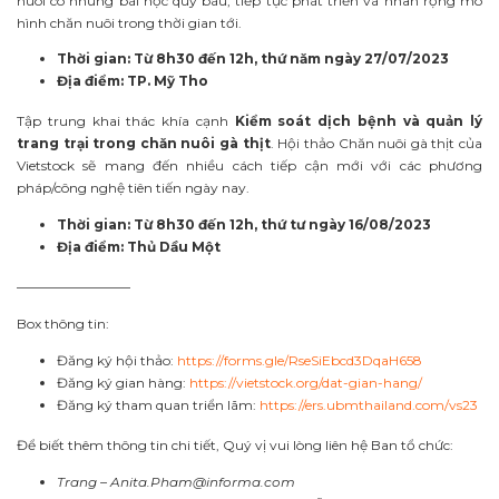
nuôi có những bài học quý báu, tiếp tục phát triển và nhân rộng mô
hình chăn nuôi trong thời gian tới.
Thời gian: Từ 8h30 đến 12h, thứ năm ngày 27/07/2023
Địa điểm: TP. Mỹ Tho
Tập trung khai thác khía cạnh
Kiểm soát dịch bệnh và quản lý
trang trại trong chăn nuôi gà thịt
. Hội thảo Chăn nuôi gà thịt của
Vietstock sẽ mang đến nhiều cách tiếp cận mới với các phương
pháp/công nghệ tiên tiến ngày nay.
Thời gian: Từ 8h30 đến 12h, thứ tư ngày 16/08/2023
Địa điểm: Thủ Dầu Một
————————–
Box thông tin:
Đăng ký hội thảo:
https://forms.gle/RseSiEbcd3DqaH658
Đăng ký gian hàng:
https://vietstock.org/dat-gian-hang/
Đăng ký tham quan triển lãm:
https://ers.ubmthailand.com/vs23
Để biết thêm thông tin chi tiết, Quý vị vui lòng liên hệ Ban tổ chức:
Trang –
Anita.Pham@informa.com