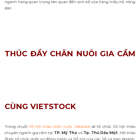
ngành hàng quan trọng liên quan đến sinh kế của hàng triệu hộ nông
dân.
THÚC ĐẨY CHĂN NUÔI GIA CẦM
CÙNG VIETSTOCK
Trong chuỗi
05 hội thảo chăn nuôi
,
Vietstock
sẽ tổ chức 02 hội thảo
chuyên ngành gia cầm tại
TP. Mỹ Tho
và
Tp. Thủ Dầu Một
. Hội thảo
được tổ chức dưới sự đồng hành và hỗ trợ của các Sở và ban Ngành.