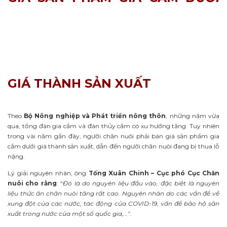
GIÁ THÀNH SẢN XUẤT
Theo
Bộ Nông nghiệp và Phát triển nông thôn
, những năm vừa
qua, tổng đàn gia cầm và đàn thủy cầm có xu hướng tăng. Tuy nhiên
trong vài năm gần đây, người chăn nuôi phải bán giá sản phẩm gia
cầm dưới giá thành sản xuất, dẫn đến người chăn nuôi đang bị thua lỗ
nặng.
Lý giải nguyên nhân, ông
Tống Xuân Chinh
– Cục phó Cục Chăn
nuôi cho rằng
: “
Đó là do nguyên liệu đầu vào, đặc biệt là nguyên
liệu thức ăn chăn nuôi tăng rất cao. Nguyên nhân do các vấn đề về
xung đột của các nước, tác động của COVID-19, vấn đề bảo hộ sản
xuất trong nước của một số quốc gia,…”.