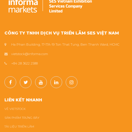
CÔNG TY TNHH DỊCH VỤ TRIỂN LÃM SES VIỆT NAM
Ha Phan Building, 17-17A-19 Ton That Tung, Ben Thanh Ward, HCMC
vietstock@informa.com
+84 28 3622 2588
LIÊN KẾT NHANH
VỀ VIETSTOCK
SẢN PHẨM TRƯNG BÀY
TÀI LIỆU TRIỂN LÃM