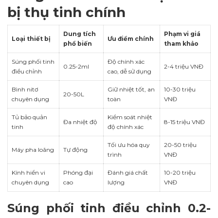
bị thụ tinh chính
Dung tích
Phạm vi giá
Loại thiết bị
Ưu điểm chính
phổ biến
tham khảo
Súng phối tinh
Độ chính xác
0.25-2ml
2-4 triệu VNĐ
điều chỉnh
cao, dễ sử dụng
Bình nitơ
Giữ nhiệt tốt, an
10-30 triệu
20-50L
chuyên dụng
toàn
VNĐ
Tủ bảo quản
Kiểm soát nhiệt
Đa nhiệt độ
8-15 triệu VNĐ
tinh
độ chính xác
Tối ưu hóa quy
20-50 triệu
Máy pha loãng
Tự động
trình
VNĐ
Kính hiển vi
Phóng đại
Đánh giá chất
10-20 triệu
chuyên dụng
cao
lượng
VNĐ
Súng phối tinh điều chỉnh 0.2-