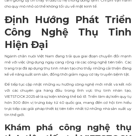
tâm giống uy tín thay vì đầu tư hệ thống đông lạnh. Chi phí vận hành
cho quy mô nhỏ có thể không tối ưu về mặt kinh tế.
Định Hướng Phát Triển
Công Nghệ Thụ Tinh
Hiện Đại
Ngành chăn nuôi Việt Nam đang trải qua giai đoạn chuyển đổi mạnh
mẽ với việc ứng dụng ngày càng rộng rãi các công nghệ tiên tiến. Các
trang trại đã áp dụng thụ tinh nhân tạo cho thấy những cải thiện đáng
kể về năng suất sinh sản, đồng thời giảm nguy cơ lây truyền bệnh tật.
Để tiếp tục cập nhật những xu hướng công nghệ mới nhất và kết nối
với các chuyên gia hàng đầu trong lĩnh vực thụ tinh nhân tạo,
VIETSTOCK 2025 sẽ là sự kiện không thể bỏ lỡ. Triển lãm dự kiến quy tụ
hơn 300 đơn vị trưng bày từ 40 quốc gia, mang đến cơ hội tìm hiểu
trực tiếp các giải pháp thiết bị tiên tiến nhất từ những nhà sản xuất uy
tín thế giới.
Khám phá công nghệ thụ