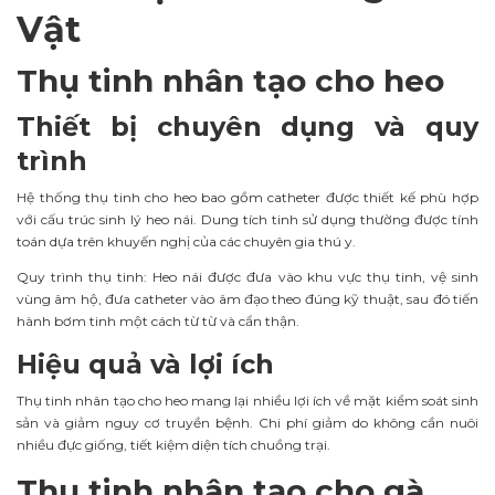
Vật
Thụ tinh nhân tạo cho heo
Thiết bị chuyên dụng và quy
trình
Hệ thống thụ tinh cho heo bao gồm catheter được thiết kế phù hợp
với cấu trúc sinh lý heo nái. Dung tích tinh sử dụng thường được tính
toán dựa trên khuyến nghị của các chuyên gia thú y.
Quy trình thụ tinh: Heo nái được đưa vào khu vực thụ tinh, vệ sinh
vùng âm hộ, đưa catheter vào âm đạo theo đúng kỹ thuật, sau đó tiến
hành bơm tinh một cách từ từ và cẩn thận.
Hiệu quả và lợi ích
Thụ tinh nhân tạo cho heo mang lại nhiều lợi ích về mặt kiểm soát sinh
sản và giảm nguy cơ truyền bệnh. Chi phí giảm do không cần nuôi
nhiều đực giống, tiết kiệm diện tích chuồng trại.
Thụ tinh nhân tạo cho gà