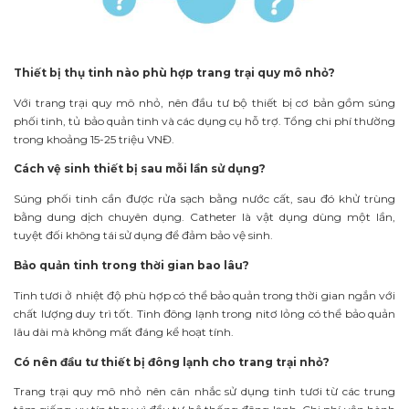
Thiết bị thụ tinh nào phù hợp trang trại quy mô nhỏ?
Với trang trại quy mô nhỏ, nên đầu tư bộ thiết bị cơ bản gồm súng
phối tinh, tủ bảo quản tinh và các dụng cụ hỗ trợ. Tổng chi phí thường
trong khoảng 15-25 triệu VNĐ.
Cách vệ sinh thiết bị sau mỗi lần sử dụng?
Súng phối tinh cần được rửa sạch bằng nước cất, sau đó khử trùng
bằng dung dịch chuyên dụng. Catheter là vật dụng dùng một lần,
tuyệt đối không tái sử dụng để đảm bảo vệ sinh.
Bảo quản tinh trong thời gian bao lâu?
Tinh tươi ở nhiệt độ phù hợp có thể bảo quản trong thời gian ngắn với
chất lượng duy trì tốt. Tinh đông lạnh trong nitơ lỏng có thể bảo quản
lâu dài mà không mất đáng kể hoạt tính.
Có nên đầu tư thiết bị đông lạnh cho trang trại nhỏ?
Trang trại quy mô nhỏ nên cân nhắc sử dụng tinh tươi từ các trung