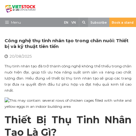
Skip
to
content
Search
Menu
EN
VN
Subscribe
Book a stand
Trang chủ
Công nghệ thụ tinh nhân tạo trong chăn nuôi: Thiết
Về triển lãm
bị và kỹ thuật tiên tiến
20/08/2025
Trưng Bày
Thụ tinh nhân tạo đã trở thành công nghệ không thể thiếu trong chăn
Tham Quan
nuôi hiện đại, giúp tối ưu hóa năng suất sinh sản và nâng cao chất
lượng đàn. Hiểu đúng về thiết bị thụ tinh nhân tạo sẽ giúp các trang
Tin tức
trại đưa ra quyết định đầu tư phù hợp và đạt hiệu quả kinh tế cao
nhất.
Liên Hệ
Thiết Bị Thụ Tinh Nhân
Tạo Là Gì?