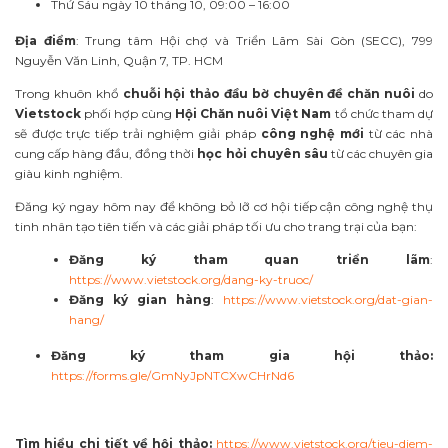
Thứ Sáu ngày 10 tháng 10, 09:00 – 16:00
Địa điểm
: Trung tâm Hội chợ và Triển Lãm Sài Gòn (SECC), 799
Nguyễn Văn Linh, Quận 7, TP. HCM
Trong khuôn khổ
chuỗi hội thảo đầu bờ chuyên đề chăn nuôi
do
Vietstock
phối hợp cùng
Hội Chăn nuôi Việt Nam
tổ chức tham dự
sẽ được trực tiếp trải nghiệm giải pháp
công nghệ mới
từ các nhà
cung cấp hàng đầu, đồng thời
học hỏi chuyên sâu
từ các chuyên gia
giàu kinh nghiệm.
Đăng ký ngay hôm nay để không bỏ lỡ cơ hội tiếp cận công nghệ thụ
tinh nhân tạo tiên tiến và các giải pháp tối ưu cho trang trại của bạn:
Đăng ký tham quan triển lãm
:
https://www.vietstock.org/dang-ky-truoc/
Đăng ký gian hàng
:
https://www.vietstock.org/dat-gian-
hang/
Đăng ký tham gia hội thảo:
https://forms.gle/GmNyJpNTCXwCHrNd6
Tìm hiểu chi tiết về hội thảo:
https://www.vietstock.org/tieu-diem-