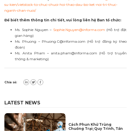
su-kien/vietstock-to-chuc-chuoi-hoi-thao-dau-bo-ket-noi-tri-thuc-
nganh-chan-nuoi/
Để biết thêm thông tin chi tiết, vui lòng liên hệ Ban tổ chức:
Ms. Sophie Nguyen –
Sophie.Nguyen@informa.com
(Hỗ trợ đặt
gian hàng)
Ms. Phuong –
Phuong.C@informa.com
(Hỗ trợ đăng ký theo
đoàn)
Ms. Anita Pham –
anita.pham@informa.com
(Hỗ trợ truyền
thông & marketing)
Chia sẻ:
LATEST NEWS
Cách Phun Khử Trùng
Chuồng Trại: Quy Trình, Tần