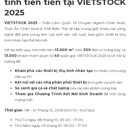
tinh tiên tiến tại VIETSTOCK
2025
VIETSTOCK 2025
– Triển Lãm Quốc Tế Chuyên Ngành Chăn Nuôi,
Thức Ăn Chăn Nuôi & Chế Biến Thịt sẽ tập trung giới thiệu các công
nghệ đột phá trong lĩnh vực sinh sản vật nuôi, bao gồm thiết bị thụ
tinh nhân tạo thế hệ mới.
Với dự kiến quy mô triển lãm
13.000 m²
, hơn
300
đơn vị trưng bày và
13.000
khách tham quan từ
40
quốc gia, VIETSTOCK 2025 là cơ hội lý
tưởng để:
Khám phá các thiết bị thụ tinh nhân tạo
từ nhiều nhà cung
cấp uy tín
Kết nối với các nhà phân phối thiết bị
di truyền và sinh sản
So sánh giá cả và chất lượng
của các sản phẩm cùng loại
Tham gia Chương Trình Kết Nối Kinh Doanh
để mở rộng
mạng lưới
Thời gian
: 08 – 10 Tháng 10, 2025 (thứ Tư – thứ Sáu)
Thứ Tư ngày 08 tháng 10, 09:00 – 17:00
Thứ Năm ngày 09 tháng 10, 09:00 – 17:00