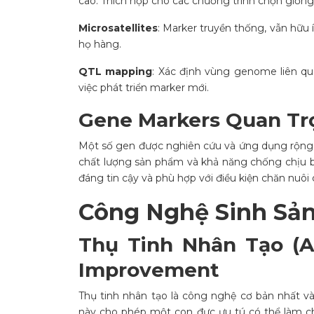
cao. Thích hợp cho các chương trình chọn giống
Microsatellites
: Marker truyền thống, vẫn hữu
họ hàng.
QTL mapping
: Xác định vùng genome liên qua
việc phát triển marker mới.
Gene Markers Quan Tr
Một số gen được nghiên cứu và ứng dụng rộng r
chất lượng sản phẩm và khả năng chống chịu b
đáng tin cậy và phù hợp với điều kiện chăn nuôi 
Công Nghệ Sinh Sản
Thụ Tinh Nhân Tạo (A
Improvement
Thụ tinh nhân tạo là công nghệ cơ bản nhất v
này cho phép một con đực ưu tú có thể làm cha