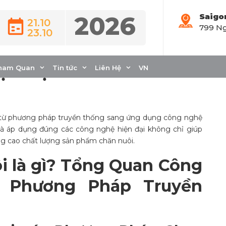
2026
Saigo
21.10
799 Ng
23.10
iống vật nuôi hiện
ại Việt Nam
ham Quan
Tin tức
Liên Hệ
VN
từ phương pháp truyền thống sang ứng dụng công nghệ
và áp dụng đúng các công nghệ hiện đại không chỉ giúp
ng cao chất lượng sản phẩm chăn nuôi.
i là gì? Tổng Quan Công
à Phương Pháp Truyền