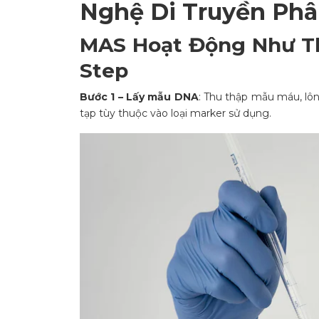
Nghệ Di Truyền Phâ
MAS Hoạt Động Như Th
Step
Bước 1 – Lấy mẫu DNA
: Thu thập mẫu máu, lôn
tạp tùy thuộc vào loại marker sử dụng.