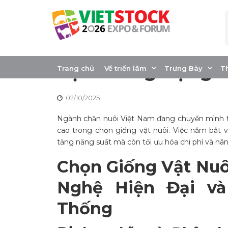
Skip
to
content
Công nghệ chọn g
đại và ứng dụng t
Trang chủ
Về triển lãm
Trưng Bày
T
02/10/2025
Ngành chăn nuôi Việt Nam đang chuyển mình 
cao trong chọn giống vật nuôi. Việc nắm bắt 
tăng năng suất mà còn tối ưu hóa chi phí và nâ
Chọn Giống Vật Nuô
Nghệ Hiện Đại v
Thống