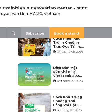
n Exhibition & Convention Center - SECC
uyen Van Linh, HCMC, Vietnam
LATEST NEWS
Search
Subscribe
Book a stand
Cách Phun Khử
Trùng Chuồng
Trại: Quy Trình,
Tần Suất Và Lưu
04 tháng 08. 2026
Ý Khi Sử Dụng
Diễn Đàn Một
Sức Khỏe Tại
Vietstock 2026:
Hướng Tới Phát
03 tháng 08. 2026
Triển Ngành
Chăn Nuôi Bền
Vững
Cách Khử Trùng
Chuồng Trại
Bằng Vôi Bột:
Cách Rải, Thời
31 tháng 07. 2026