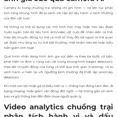
Camera AI trong chuồng trại không chỉ ghi hình — nó liên tục phân
tích từng khung hình để so sánh với tập dữ liệu hành vi bình thường
của đàn vật nuôi.
Hệ thống có thể sử dụng các mô hình học máy hoặc học sâu được
huấn luyện trên dữ liệu hình ảnh/video vật nuôi để nhận diện cá thể,
theo dõi chuyển động, tư thế và một số thay đổi bề ngoài có thể quan
sát được như lông xù, tư thế bất thường, mắt nhắm kéo dài hoặc biểu
hiện giảm linh hoạt.
Quá trình nhận dạng hình ảnh gia súc diễn ra theo ba bước cơ bản:
phát hiện và định vị từng con vật trong khung hình (object detection),
theo dõi chuyển động của từng cá thể qua thời gian (tracking), và so
sánh hành vi hiện tại với ngưỡng bình thường đã thiết lập (anomaly
detection).
Khi một con lợn hoặc gà có biểu hiện lạ — chẳng hạn đứng tách đàn, đi
loạng choạng, hoặc giảm vận động đột ngột — hệ thống gắn cờ cảnh
báo và gửi thông báo đến điện thoại người quản lý.
Video analytics chuồng trại
phân tích hành vi và dấu