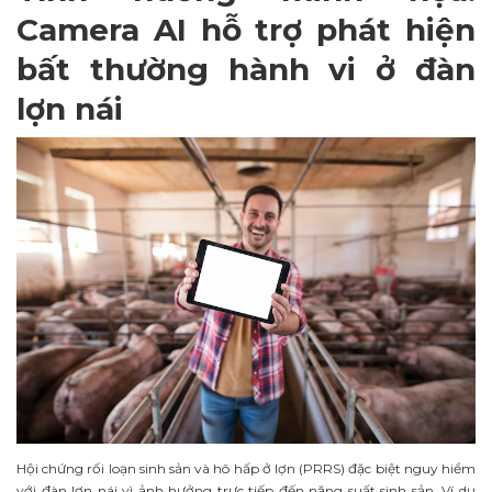
Camera AI hỗ trợ phát hiện
bất thường hành vi ở đàn
lợn nái
Hội chứng rối loạn sinh sản và hô hấp ở lợn (PRRS) đặc biệt nguy hiểm
với đàn lợn nái vì ảnh hưởng trực tiếp đến năng suất sinh sản. Ví dụ