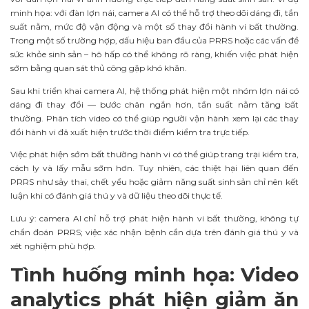
minh họa: với đàn lợn nái, camera AI có thể hỗ trợ theo dõi dáng đi, tần
suất nằm, mức độ vận động và một số thay đổi hành vi bất thường.
Trong một số trường hợp, dấu hiệu ban đầu của PRRS hoặc các vấn đề
sức khỏe sinh sản – hô hấp có thể không rõ ràng, khiến việc phát hiện
sớm bằng quan sát thủ công gặp khó khăn.
Sau khi triển khai camera AI, hệ thống phát hiện một nhóm lợn nái có
dáng đi thay đổi — bước chân ngắn hơn, tần suất nằm tăng bất
thường. Phân tích video có thể giúp người vận hành xem lại các thay
đổi hành vi đã xuất hiện trước thời điểm kiểm tra trực tiếp.
Việc phát hiện sớm bất thường hành vi có thể giúp trang trại kiểm tra,
cách ly và lấy mẫu sớm hơn. Tuy nhiên, các thiệt hại liên quan đến
PRRS như sảy thai, chết yểu hoặc giảm năng suất sinh sản chỉ nên kết
luận khi có đánh giá thú y và dữ liệu theo dõi thực tế.
Lưu ý: camera AI chỉ hỗ trợ phát hiện hành vi bất thường, không tự
chẩn đoán PRRS; việc xác nhận bệnh cần dựa trên đánh giá thú y và
xét nghiệm phù hợp.
Tình huống minh họa: Video
analytics phát hiện giảm ăn