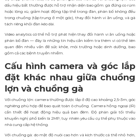
dấu hiệu bất thường được hỗ trợ nhận diện bao gồm: gà đứng co rúm
hoặc lông xù, giảm hoạt động tập thể trong đàn, phân bố không đều
trong chuồng (tập trung ở một góc), thay đổi hành vi ăn uống, và gà
tách riêng khỏi đàn kéo dài.
Video analytics có thể hỗ trợ phát hiện thay đổi hành vi ăn uống hoặc
phân bố đàn — đây là những tín hiệu cần kiểm tra thêm vì có thể liên
quan đến nhiều vấn đề sức khỏe, môi trường hoặc dinh dưỡng, bao
gồm cả các bệnh truyền nhiễm.
Cấu hình camera và góc lắp
đặt khác nhau giữa chuồng
lợn và chuồng gà
Với chuồng lợn: camera thường được lắp ở độ cao khoảng 2,5–3m, góc
nghiêng phù hợp để bao quát toàn ô chuồng. Camera hồng ngoại (IR)
cần thiết để hoạt động hiệu quả ban đêm. Độ phân giải tối thiểu
khuyến nghị phổ biến là 2MP, tuy nhiên yêu cầu cụ thể phụ thuộc vào
nhà cung cấp hệ thống.
Với chuồng gà: do mật độ nuôi cao hơn và kích thước cá thể nhỏ hơn,