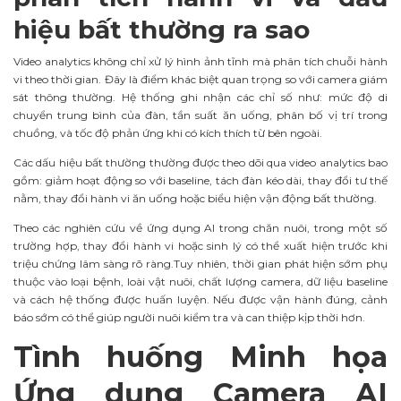
hiệu bất thường ra sao
Video analytics không chỉ xử lý hình ảnh tĩnh mà phân tích chuỗi hành
vi theo thời gian. Đây là điểm khác biệt quan trọng so với camera giám
sát thông thường. Hệ thống ghi nhận các chỉ số như: mức độ di
chuyển trung bình của đàn, tần suất ăn uống, phân bố vị trí trong
chuồng, và tốc độ phản ứng khi có kích thích từ bên ngoài.
Các dấu hiệu bất thường thường được theo dõi qua video analytics bao
gồm: giảm hoạt động so với baseline, tách đàn kéo dài, thay đổi tư thế
nằm, thay đổi hành vi ăn uống hoặc biểu hiện vận động bất thường.
Theo các nghiên cứu về ứng dụng AI trong chăn nuôi, trong một số
trường hợp, thay đổi hành vi hoặc sinh lý có thể xuất hiện trước khi
triệu chứng lâm sàng rõ ràng.Tuy nhiên, thời gian phát hiện sớm phụ
thuộc vào loại bệnh, loài vật nuôi, chất lượng camera, dữ liệu baseline
và cách hệ thống được huấn luyện. Nếu được vận hành đúng, cảnh
báo sớm có thể giúp người nuôi kiểm tra và can thiệp kịp thời hơn.
Tình huống Minh họa
Ứng dụng Camera AI