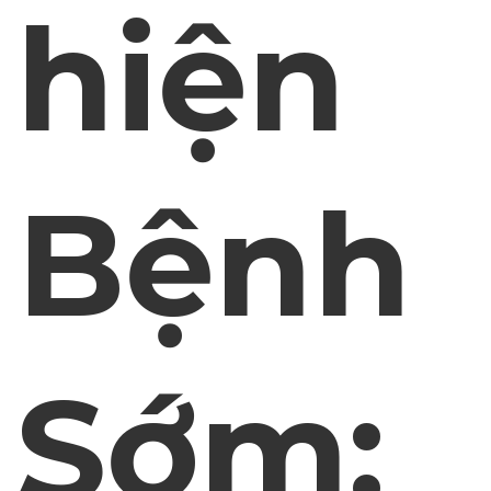
hiện
Bệnh
Sớm: