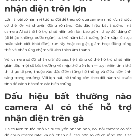
nhận diện trên lợn
Lợn là loài có hành vi tương đối dễ theo dõi qua camera nhờ kích thước
cơ thể lớn và chuyển động rõ ràng. Các dấu hiệu bất thường mà
camera AI có thể hỗ trợ phát hiện trên lợn bao gồm: thay đổi dáng đi
(đi khập khiễng, bước ngắn), tư thế nằm bất thường (nằm sấp liên tục
hoặc tách biệt khỏi đàn), run rẩy hoặc co giật, giảm hoạt động tổng
thể, và phản ứng chậm với kích thích âm thanh.
Với camera có độ phân giải đủ cao, hệ thống có thể hỗ trợ phát hiện
gián tiếp một số bất thường về nhịp thở trên lợn — tuy nhiên tính khả
thi thực tế phụ thuộc vào đặc điểm từng hệ thống và điều kiện ánh
sáng trong chuồng. Với lợn nái, hệ thống còn theo dõi hành vi trước
sinh để cảnh báo sớm các biến chứng.
Dấu hiệu bất thường nào
camera AI có thể hỗ trợ
nhận diện trên gà
Gà có kích thước nhỏ và di chuyển nhanh hơn, đòi hỏi camera có tốc
độ chụp (frame rate) và độ phân giải cao hơn so với chuồng lợn. Các