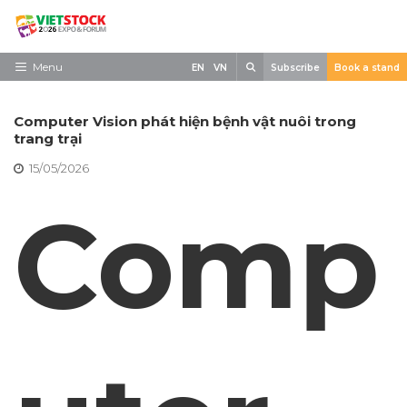
Skip
to
content
Search
Menu
EN
VN
Subscribe
Book a stand
Trang chủ
Computer Vision phát hiện bệnh vật nuôi trong
Về triển lãm
trang trại
15/05/2026
Trưng Bày
Comp
Tham Quan
Tin tức
Liên Hệ