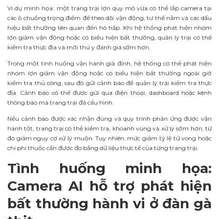
Ví dụ minh họa: một trang trại lợn quy mô vừa có thể lắp camera tại
các ô chuồng trọng điểm để theo dõi vận động, tư thế nằm và các dấu
hiệu bất thường liên quan đến hô hấp. Khi hệ thống phát hiện nhóm
lợn giảm vận động hoặc có biểu hiện bất thường, quản lý trại có thể
kiểm tra thực địa và mời thú y đánh giá sớm hơn.
Trong một tình huống vận hành giả định, hệ thống có thể phát hiện
nhóm lợn giảm vận động hoặc có biểu hiện bất thường ngoài giờ
kiểm tra thủ công, sau đó gửi cảnh báo để quản lý trại kiểm tra thực
địa. Cảnh báo có thể được gửi qua điện thoại, dashboard hoặc kênh
thông báo mà trang trại đã cấu hình.
Nếu cảnh báo được xác nhận đúng và quy trình phản ứng được vận
hành tốt, trang trại có thể kiểm tra, khoanh vùng và xử lý sớm hơn, từ
đó giảm nguy cơ xử lý muộn. Tuy nhiên, mức giảm tỷ lệ tử vong hoặc
chi phí thuốc cần được đo bằng dữ liệu thực tế của từng trang trại.
Tình huống minh họa:
Camera AI hỗ trợ phát hiện
bất thường hành vi ở đàn gà