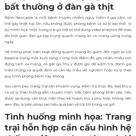
bất thường ở đàn gà thịt
Bệnh Newcastle là một bệnh truyền nhiễm nguy hiểm ở gia cầm, có
thể gây thiệt hại lớn nếu không được phòng bệnh và xử lý kịp thời. Ví
dụ minh họa: một trang trại gà thịt có thể dùng video analytics để theo
dõi thời gian đàn gà tập trung quanh máng ăn và máng uống trong
ngày.
Hệ thống phát hiện hoạt động quanh máng ăn giảm đột ngột so với
baseline trong một buổi sáng. Cùng thời điểm đó, ghi nhận nhiều con
đứng tách xa máng, cổ gật gù.Thú y được gọi để kiểm tra, đánh giá
triệu chứng và quyết định có cần lấy mẫu xét nghiệm hoặc xử lý theo
quy trình phòng bệnh hay không.
Sau cảnh báo, trang trại cần khoanh vùng, kiểm tra thực địa, báo thú y
và xử lý theo hướng dẫn chuyên môn. Việc tiêm phòng khẩn cấp, nếu
được áp dụng, cần thực hiện theo kế hoạch thú y phù hợp; không nên
xem đây là biện pháp tạo hiệu quả bảo vệ tức thì trong vài giờ.
Tình huống minh họa: Trang
trại hỗn hợp cần cấu hình hệ