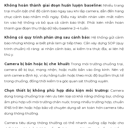
Không hoàn thành giai đoạn huấn luyện baseline:
Nhiều trang
trại muốn bật chế độ cảnh báo ngay sau khi lắp camera, dẫn đến hàng
chục cảnh báo nhầm mỗi ngày. Điều này khiến nhân viên mất niềm
tin vào hệ thống và bỏ qua cả cảnh báo thật. Phải kiên nhẫn hoàn
thành giai đoạn thu thập dữ liệu baseline 2–4 tuần.
Không có quy trình phản ứng sau cảnh báo:
Hệ thống gửi cảnh
báo nhưng không ai biết phải làm gì tiếp theo. Cần xây dựng SOP (quy
trình chuẩn) rõ ràng: ai nhận cảnh báo, ai kiểm tra thực địa, ai liên hệ
thú y.
Camera bị bẩn hoặc bị che khuất:
Trong môi trường chuồng trại,
camera dễ bị bụi, mạng nhện, hoặc nước bắn vào ống kính. Nên vệ
sinh camera định kỳ, ví dụ hằng tuần hoặc theo mức độ bụi/ẩm thực tế
trong chuồng, đồng thời kiểm tra góc quan sát thường xuyên.
Chọn thiết bị không phù hợp điều kiện môi trường:
Camera
dùng trong chuồng trại nên ưu tiên loại có khả năng chống bụi, chống
ẩm phù hợp với môi trường chăn nuôi; trong nhiều trường hợp, chuẩn
IP65 trở lên hoặc hộp bảo vệ chuyên dụng sẽ an toàn hơn camera tiêu
dùng thông thường.
Camera tiêu dùng thông thường có thể nhanh xuống cấp hoặc cho