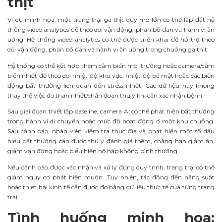
thịt
Ví dụ minh họa: một trang trại gà thịt quy mô lớn có thể lắp đặt hệ
thống video analytics để theo dõi vận động, phân bố đàn và hành vi ăn
uống. Hệ thống video analytics có thể được triển khai để hỗ trợ theo
dõi vận động, phân bố đàn và hành vi ăn uống trong chuồng gà thịt.
Hệ thống có thể kết hợp thêm cảm biến môi trường hoặc camera/cảm
biến nhiệt để theo dõi nhiệt độ khu vực, nhiệt độ bề mặt hoặc các biến
động bất thường liên quan đến stress nhiệt. Các dữ liệu này không
thay thế việc đo thân nhiệt/chẩn đoán thú y khi cần xác nhận bệnh.
Sau giai đoạn thiết lập baseline, camera AI có thể phát hiện bất thường
trong hành vi di chuyển hoặc mức độ hoạt động ở một khu chuồng.
Sau cảnh báo, nhân viên kiểm tra thực địa và phát hiện một số dấu
hiệu bất thường cần được thú y đánh giá thêm, chẳng hạn giảm ăn,
giảm vận động hoặc biểu hiện hô hấp không bình thường.
Nếu cảnh báo được xác nhận và xử lý đúng quy trình, trang trại có thể
giảm nguy cơ phát hiện muộn. Tuy nhiên, tác động đến năng suất
hoặc thiệt hại kinh tế cần được đo bằng dữ liệu thực tế của từng trang
trại.
Tình huống minh họa: