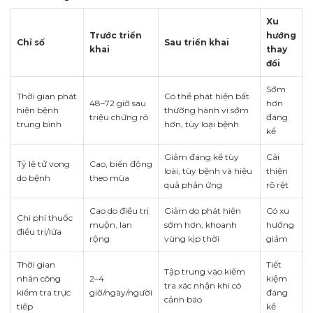
Xu
Trước triển
hướng
Chỉ số
Sau triển khai
khai
thay
đổi
Sớm
Thời gian phát
Có thể phát hiện bất
48–72 giờ sau
hơn
hiện bệnh
thường hành vi sớm
triệu chứng rõ
đáng
trung bình
hơn, tùy loại bệnh
kể
Giảm đáng kể tùy
Cải
Tỷ lệ tử vong
Cao, biến động
loài, tùy bệnh và hiệu
thiện
do bệnh
theo mùa
quả phản ứng
rõ rệt
Cao do điều trị
Giảm do phát hiện
Có xu
Chi phí thuốc
muộn, lan
sớm hơn, khoanh
hướng
điều trị/lứa
rộng
vùng kịp thời
giảm
Thời gian
Tiết
Tập trung vào kiểm
nhân công
2–4
kiệm
tra xác nhận khi có
kiểm tra trực
giờ/ngày/người
đáng
cảnh báo
tiếp
kể