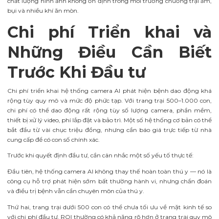
chất lượng hình ảnh không ổn định trong môi trường chuồng trại ẩm,
bụi và nhiều khí ăn mòn.
Chi phí Triển khai và
Những Điều Cần Biết
Trước Khi Đầu tư
Chi phí triển khai hệ thống camera AI phát hiện bệnh dao động khá
rộng tùy quy mô và mức độ phức tạp. Với trang trại 500–1.000 con,
chi phí có thể dao động rất rộng tùy số lượng camera, phần mềm,
thiết bị xử lý video, phí lắp đặt và bảo trì. Một số hệ thống cơ bản có thể
bắt đầu từ vài chục triệu đồng, nhưng cần báo giá trực tiếp từ nhà
cung cấp để có con số chính xác.
Trước khi quyết định đầu tư, cần cân nhắc một số yếu tố thực tế:
Đầu tiên, hệ thống camera AI không thay thế hoàn toàn thú y — nó là
công cụ hỗ trợ phát hiện sớm bất thường hành vi, nhưng chẩn đoán
và điều trị bệnh vẫn cần chuyên môn của thú y.
Thứ hai, trang trại dưới 500 con có thể chưa tối ưu về mặt kinh tế so
với chi phí đầu tư. ROI thường có khả năng rõ hơn ở trang trại quy mô