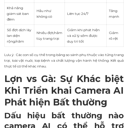
Khả năng
Hầu như
Tăng
giám sát ban
Liên tục 24/7
không có
mạnh
đêm
Số đợt dịch lây
Giảm khi phát hiện
Nhiều đợt/năm
Giảm
lan diện
và xử lý sớm được
tùy trang trại
rõ rệt
rộng/năm
duy trì tốt
Lưu ý: Các con số cụ thể trong bảng so sánh phụ thuộc vào từng trang
trại, loài vật nuôi, loại bệnh và chất lượng vận hành hệ thống. Kết quả
thực tế có thể khác nhau.
Lợn vs Gà: Sự Khác biệt
Khi Triển khai Camera AI
Phát hiện Bất thường
Dấu hiệu bất thường nào
camera AI có thể hỗ trợ