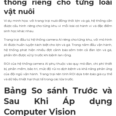
thống riêng cho từng loài
vật nuôi
Ví dụ minh họa: với trang trại nuôi đồng thời lợn và gà, hệ thống cần
được cấu hình riêng cho từng khu vì mỗi loài có hành vi và đặc điểm
sinh học khác nhau.
Trang trại đầu tư hệ thống camera AI riêng cho từng khu, với mô hình
AI được huấn luyện tách biệt cho lợn và gà. Trong năm đầu vận hành,
hệ thống phát hiện nhiều đợt cảnh báo sớm trên cả đàn lợn và gà,
phần lớn được xử lý trước khi bệnh lan rộng.
ROI của hệ thống camera AI phụ thuộc vào quy mô đàn, chi phí thiết
bị, phần mềm, bảo trì, mức độ rủi ro dịch bệnh và khả năng phản ứng
của đội ngũ vận hành. Trang trại nên tính ROI dựa trên báo giá cụ thể
và dữ liệu thiệt hại thực tế trong các lứa trước.
Bảng So sánh Trước và
Sau Khi Áp dụng
Computer Vision