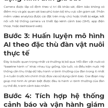
Camera được lắp cố định theo vị trí đã khảo sát, đảm bảo không có
điểm mù và góc quan sát bao phủ toàn bộ khu vực cần giám sát. Phần
mềm video analytics được cài đặt trên máy chủ hoặc thiết bị edge, kết
nối với hệ thống camera và thiết lập kênh cảnh báo (SMS, app điện
thoại, hoặc dashboard web).
Bước 3: Huấn luyện mô hình
AI theo đặc thù đàn vật nuôi
thực tế
Đây là bước quan trọng nhất và thường bị bỏ qua. Mỗi đàn vật nuôi có
“baseline hành vi” khác nhau tùy giống, lứa tuổi, và điều kiện nuôi. Hệ
thống cần thu thập dữ liệu hành vi bình thường của đàn trong ít nhất
2–4 tuần trước khi chính thức đưa vào sử dụng cảnh báo. Giai đoạn này
giúp mô hình AI phân biệt được đâu là hành vi bình thường của đàn
cụ thể đó, tránh cảnh báo nhầm.
Bước 4: Tích hợp hệ thống
cảnh báo và vận hành giám