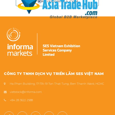
CÔNG TY TNHH DỊCH VỤ TRIỂN LÃM SES VIỆT NAM
Ha Phan Building, 17-17A-19 Ton That Tung, Ben Thanh Ward, HCMC
vietstock@informa.com
+84 28 3622 2588