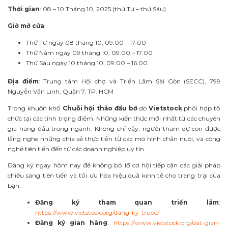
Thời gian
: 08 – 10 Tháng 10, 2025 (thứ Tư – thứ Sáu)
Giờ mở cửa
:
Thứ Tư ngày 08 tháng 10, 09:00 – 17:00
Thứ Năm ngày 09 tháng 10, 09:00 – 17:00
Thứ Sáu ngày 10 tháng 10, 09:00 – 16:00
Địa điểm
: Trung tâm Hội chợ và Triển Lãm Sài Gòn (SECC), 799
Nguyễn Văn Linh, Quận 7, TP. HCM
Trong khuôn khổ
Chuỗi hội thảo đầu bờ
do
Vietstock
phối hợp tổ
chức tại các tỉnh trọng điểm. Những kiến thức mới nhất từ các chuyên
gia hàng đầu trong ngành. Không chỉ vậy, người tham dự còn được
lắng nghe những chia sẻ thực tiễn từ các mô hình chăn nuôi, và công
nghệ tiên tiến đến từ các doanh nghiệp uy tín.
Đăng ký ngay hôm nay để không bỏ lỡ cơ hội tiếp cận các giải pháp
chiếu sáng tiên tiến và tối ưu hóa hiệu quả kinh tế cho trang trại của
bạn:
Đăng ký tham quan triển lãm
:
https://www.vietstock.org/dang-ky-truoc/
Đăng ký gian hàng
:
https://www.vietstock.org/dat-gian-