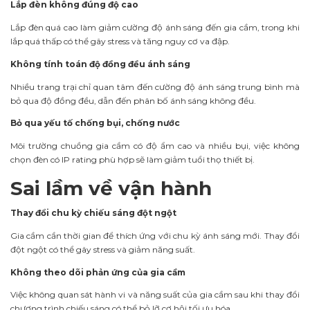
Lắp đèn không đúng độ cao
Lắp đèn quá cao làm giảm cường độ ánh sáng đến gia cầm, trong khi
lắp quá thấp có thể gây stress và tăng nguy cơ va đập.
Không tính toán độ đồng đều ánh sáng
Nhiều trang trại chỉ quan tâm đến cường độ ánh sáng trung bình mà
bỏ qua độ đồng đều, dẫn đến phân bố ánh sáng không đều.
Bỏ qua yếu tố chống bụi, chống nước
Môi trường chuồng gia cầm có độ ẩm cao và nhiều bụi, việc không
chọn đèn có IP rating phù hợp sẽ làm giảm tuổi thọ thiết bị.
Sai lầm về vận hành
Thay đổi chu kỳ chiếu sáng đột ngột
Gia cầm cần thời gian để thích ứng với chu kỳ ánh sáng mới. Thay đổi
đột ngột có thể gây stress và giảm năng suất.
Không theo dõi phản ứng của gia cầm
Việc không quan sát hành vi và năng suất của gia cầm sau khi thay đổi
chương trình chiếu sáng có thể bỏ lỡ cơ hội tối ưu hóa.