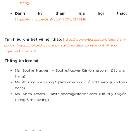
hang/
Đăng ký tham gia hội thảo:
https://forms.gle/GmNyJpNTCXwCHrNd6
Tìm hiểu chi tiết về hội thảo:
https://www.vietstock.org/tieu-diem-
su-kien/vietstock-to-chuc-chuoi-hoi-thao-dau-bo-ket-noi-tri-thuc-
nganh-chan-nuoi/
Thông tin liên hệ
:
Ms. Sophie Nguyen –
Sophie.Nguyen@informa.com
(Đặt gian
hàng)
Ms. Phuong –
Phuong.C@informa.com
(Hỗ trợ tham quan theo
đoàn)
Ms. Anita Pham –
anita.pham@informa.com
(Hỗ trợ truyền
thông & marketing)