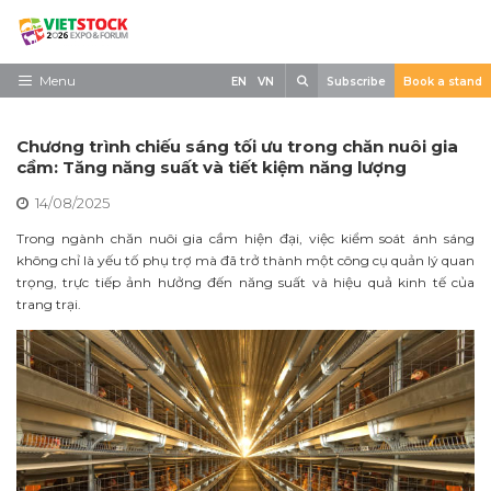
Skip
to
content
Search
Menu
EN
VN
Subscribe
Book a stand
Trang chủ
Chương trình chiếu sáng tối ưu trong chăn nuôi gia
Về triển lãm
cầm: Tăng năng suất và tiết kiệm năng lượng
14/08/2025
Trưng Bày
Trong ngành chăn nuôi gia cầm hiện đại, việc kiểm soát ánh sáng
Tham Quan
không chỉ là yếu tố phụ trợ mà đã trở thành một công cụ quản lý quan
trọng, trực tiếp ảnh hưởng đến năng suất và hiệu quả kinh tế của
Tin tức
trang trại.
Liên Hệ