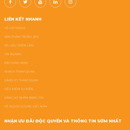
LIÊN KẾT NHANH
VỀ VIETSTOCK
SẢN PHẨM TRƯNG BÀY
TÀI LIỆU TRIỂN LÃM
TIN NGÀNH
ĐẶT GIAN HÀNG
KHÁCH THAM QUAN
ĐĂNG KÝ THAM QUAN
TIÊU ĐIỂM SỰ KIỆN
ĐĂNG KÝ NHẬN BẢNG TIN
VỀ AQUACULTURE VIỆT NAM
NHẬN ƯU ĐÃI ĐỘC QUYỀN VÀ THÔNG TIN SỚM NHẤT