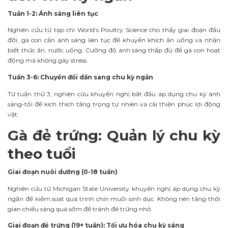
Tuần 1-2: Ánh sáng liên tục
Nghiên cứu từ tạp chí World’s Poultry Science cho thấy giai đoạn đầu
đời, gà con cần ánh sáng liên tục để khuyến khích ăn uống và nhận
biết thức ăn, nước uống. Cường độ ánh sáng thấp đủ để gà con hoạt
động mà không gây stress.
Tuần 3-6: Chuyển đổi dần sang chu kỳ ngắn
Từ tuần thứ 3, nghiên cứu khuyến nghị bắt đầu áp dụng chu kỳ ánh
sáng-tối để kích thích tăng trọng tự nhiên và cải thiện phúc lợi động
vật.
Gà đẻ trứng: Quản lý chu kỳ
theo tuổi
Giai đoạn nuôi dưỡng (0-18 tuần)
Nghiên cứu từ Michigan State University khuyến nghị áp dụng chu kỳ
ngắn để kiểm soát quá trình chín muồi sinh dục. Không nên tăng thời
gian chiếu sáng quá sớm để tránh đẻ trứng nhỏ.
Giai đoạn đẻ trứng (19+ tuần): Tối ưu hóa chu kỳ sáng