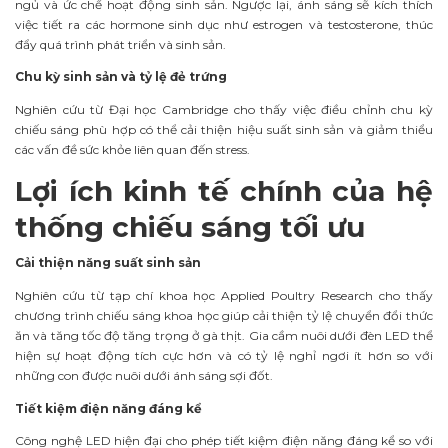
ngủ và ức chế hoạt động sinh sản. Ngược lại, ánh sáng sẽ kích thích
việc tiết ra các hormone sinh dục như estrogen và testosterone, thúc
đẩy quá trình phát triển và sinh sản.
Chu kỳ sinh sản và tỷ lệ đẻ trứng
Nghiên cứu từ Đại học Cambridge cho thấy việc điều chỉnh chu kỳ
chiếu sáng phù hợp có thể cải thiện hiệu suất sinh sản và giảm thiểu
các vấn đề sức khỏe liên quan đến stress.
Lợi ích kinh tế chính của hệ
thống chiếu sáng tối ưu
Cải thiện năng suất sinh sản
Nghiên cứu từ tạp chí khoa học Applied Poultry Research cho thấy
chương trình chiếu sáng khoa học giúp cải thiện tỷ lệ chuyển đổi thức
ăn và tăng tốc độ tăng trọng ở gà thịt. Gia cầm nuôi dưới đèn LED thể
hiện sự hoạt động tích cực hơn và có tỷ lệ nghỉ ngơi ít hơn so với
những con được nuôi dưới ánh sáng sợi đốt.
Tiết kiệm điện năng đáng kể
Công nghệ LED hiện đại cho phép tiết kiệm điện năng đáng kể so với