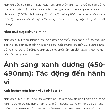
Nghiên cứu từ tạp chí ScienceDirect cho thấy ánh sáng đỏ có tác động
tích cực đến hệ thống sinh sản của gà mái. Theo nghiên cứu từ El
Halawani (2009), ánh sáng đỏ với bước sóng 630 nanometer được coi
là “vượt trội so với bất kỳ bước sóng nào khác trong việc tăng sản xuất
trứng”.
Hiệu quả được chứng minh
Nghiên cứu trong phòng thí nghiệm cho thấy ánh sáng đỏ có thể kéo
dài thời kỳ sản xuất đỉnh và tăng sản xuất trứng lên đến 38 quả/gà mái,
đồng thời có khả năng giảm tiêu thụ thức ăn lên đến 20% theo nghiên
cứu từ Living Center Oregon.
Ánh sáng xanh dương (450-
490nm): Tác động đến hành
vi
Ảnh hưởng đến hành vi và phát triển
Nghiên cứu từ Đại học University of Saskatchewan cho thấy ánh sáng
xanh dương có tác dụng làm dịu, giảm stress. Công ty Perdue và Tyson
hiện đang nghiên cứu các màu sắc ánh sáng khác nhau bao gồm xanh