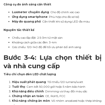
Công cụ đo ánh sáng cần thiết
Luxmeter chuyên dụng
: Cho độ chính xác cao
Ứng dụng smartphone
: Phù hợp cho đo sơ bộ
Máy đo quang phổ
: Cần thiết khi sử dụng LED đa màu
Nguyên tắc thiết kế
Chiều cao lắp đặt: 2.5-3m từ mặt sàn
Khoảng cách giữa các đèn: 3-4m
Góc chiếu: 120-140 độ để tối ưu phân bố ánh sáng
Bước 3-4: Lựa chọn thiết bị
và nhà cung cấp
Tiêu chí chọn đèn LED chất lượng
Hiệu suất phát quang
: Tối thiểu 120 lumens/watt
Tuổi thọ
: Cam kết 50,000 giờ hoặc 5 năm bảo hành
Khả năng điều chỉnh
: Dimming và thay đổi màu sắc
Chứng nhận an toàn
: CE, RoHS, FCC
Khả năng chống ăn mòn
: Vỏ nhôm anodized hoặc thép không