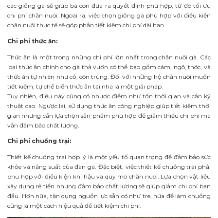
các giống gà sẽ giúp bà con đưa ra quyết định phù hợp, từ đó tối ưu
chi phí chăn nuôi. Ngoài ra, việc chọn giống gà phù hợp với điều kiện
chăn nuôi thực tế sẽ góp phần tiết kiệm chi phí dài hạn.
Chi phí thức ăn:
Thức ăn là một trong những chi phí lớn nhất trong chăn nuôi gà. Các
loại thức ăn chính cho gà thả vườn có thể bao gồm cám, ngô, thóc, và
thức ăn tự nhiên như cỏ, côn trùng. Đối với những hộ chăn nuôi muốn
tiết kiệm, tự chế biến thức ăn tại nhà là một giải pháp.
Tuy nhiên, điều này cũng có nhược điểm như tốn thời gian và cần kỹ
thuật cao. Ngược lại, sử dụng thức ăn công nghiệp giúp tiết kiệm thời
gian nhưng cần lựa chọn sản phẩm phù hợp để giảm thiểu chi phí mà
vẫn đảm bảo chất lượng.
Chi phí chuồng trại:
Thiết kế chuồng trại hợp lý là một yếu tố quan trọng để đảm bảo sức
khỏe và năng suất của đàn gà. Đặc biệt, việc thiết kế chuồng trại phải
phù hợp với điều kiện khí hậu và quy mô chăn nuôi. Lựa chọn vật liệu
xây dựng rẻ tiền nhưng đảm bảo chất lượng sẽ giúp giảm chi phí ban
đầu. Hơn nữa, tận dụng nguồn lực sẵn có như tre, nứa để làm chuồng
cũng là một cách hiệu quả để tiết kiệm chi phí.