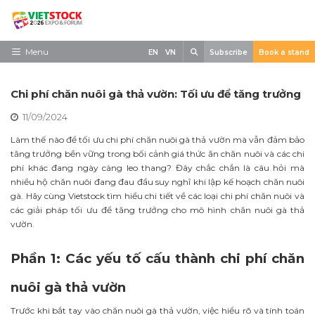
Skip
to
content
Search
Menu
EN
VN
Subscribe
Book a stand
Trang chủ
Chi phí chăn nuôi gà thả vườn: Tối ưu để tăng trưởng
Về triển lãm
11/09/2024
Trưng Bày
Làm thế nào để tối ưu chi phí chăn nuôi gà thả vườn mà vẫn đảm bảo
tăng trưởng bền vững trong bối cảnh giá thức ăn chăn nuôi và các chi
Tham Quan
phí khác đang ngày càng leo thang? Đây chắc chắn là câu hỏi mà
nhiều hộ chăn nuôi đang đau đầu suy nghĩ khi lập kế hoạch chăn nuôi
Tin tức
gà. Hãy cùng Vietstock tìm hiểu chi tiết về các loại chi phí chăn nuôi và
các giải pháp tối ưu để tăng trưởng cho mô hình chăn nuôi gà thả
Liên Hệ
vườn.
Phần 1: Các yếu tố cấu thành chi phí chăn
nuôi gà thả vườn
Trước khi bắt tay vào chăn nuôi gà thả vườn, việc hiểu rõ và tính toán