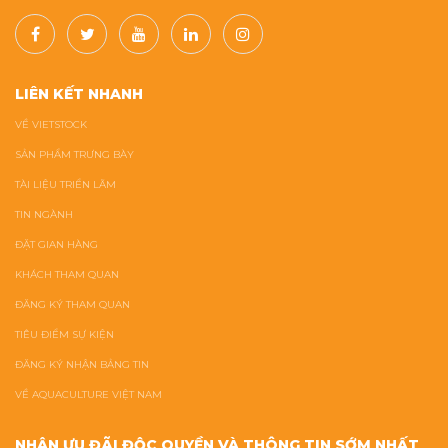
LIÊN KẾT NHANH
VỀ VIETSTOCK
SẢN PHẨM TRƯNG BÀY
TÀI LIỆU TRIỂN LÃM
TIN NGÀNH
ĐẶT GIAN HÀNG
KHÁCH THAM QUAN
ĐĂNG KÝ THAM QUAN
TIÊU ĐIỂM SỰ KIỆN
ĐĂNG KÝ NHẬN BẢNG TIN
VỀ AQUACULTURE VIỆT NAM
NHẬN ƯU ĐÃI ĐỘC QUYỀN VÀ THÔNG TIN SỚM NHẤT