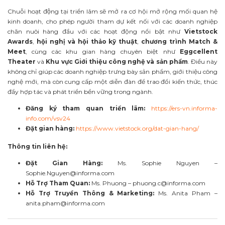
Chuỗi hoạt động tại triển lãm sẽ mở ra cơ hội mở rộng mối quan hệ
kinh doanh, cho phép người tham dự kết nối với các doanh nghiệp
chăn nuôi hàng đầu với các hoạt động nổi bật như
Vietstock
Awards
,
hội nghị và hội thảo kỹ thuật
,
chương trình Match &
Meet
, cùng các khu gian hàng chuyên biệt như
Eggcellent
Theater
và
Khu vực Giới thiệu công nghệ và sản phẩm
. Điều này
không chỉ giúp các doanh nghiệp trưng bày sản phẩm, giới thiệu công
nghệ mới, mà còn cung cấp một diễn đàn để trao đổi kiến thức, thúc
đẩy hợp tác và phát triển bền vững trong ngành.
Đăng ký tham quan triển lãm:
https://ers-vn.informa-
info.com/vsv24
Đặt gian hàng:
https://www.vietstock.org/dat-gian-hang/
Thông tin liên hệ:
Đặt Gian Hàng:
Ms. Sophie Nguyen –
Sophie.Nguyen@informa.com
Hỗ Trợ Tham Quan:
Ms. Phuong –
phuong.c@informa.com
Hỗ Trợ Truyền Thông & Marketing:
Ms. Anita Pham –
anita.pham@informa.com