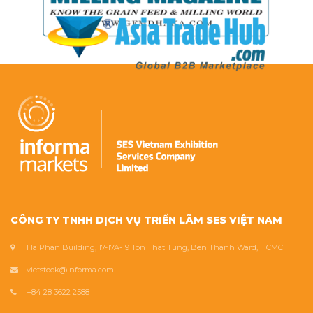
CÔNG TY TNHH DỊCH VỤ TRIỂN LÃM SES VIỆT NAM
Ha Phan Building, 17-17A-19 Ton That Tung, Ben Thanh Ward, HCMC
vietstock@informa.com
+84 28 3622 2588