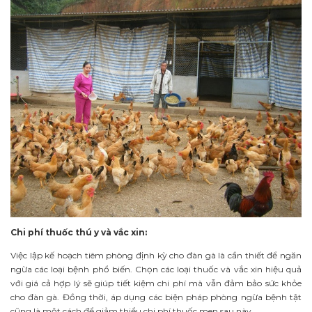
Chi phí thuốc thú y và vắc xin:
Việc lập kế hoạch tiêm phòng định kỳ cho đàn gà là cần thiết để ngăn
ngừa các loại bệnh phổ biến. Chọn các loại thuốc và vắc xin hiệu quả
với giá cả hợp lý sẽ giúp tiết kiệm chi phí mà vẫn đảm bảo sức khỏe
cho đàn gà. Đồng thời, áp dụng các biện pháp phòng ngừa bệnh tật
cũng là một cách để giảm thiểu chi phí thuốc men sau này.