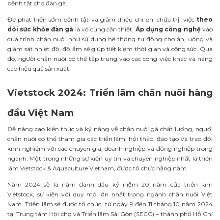
bệnh tật cho đàn gà.
Để phát hiện sớm bệnh tật và giảm thiểu chi phí chữa trị, việc
theo
dõi sức khỏe đàn gà
là vô cùng cần thiết.
Áp dụng công nghệ
vào
quá trình chăn nuôi như sử dụng hệ thống tự động cho ăn, uống và
giám sát nhiệt độ, độ ẩm sẽ giúp tiết kiệm thời gian và công sức. Qua
đó, người chăn nuôi có thể tập trung vào các công việc khác và nâng
cao hiệu quả sản xuất.
Vietstock 2024: Triển lãm chăn nuôi hàng
đầu Việt Nam
Để nâng cao kiến thức và kỹ năng về chăn nuôi gà chất lượng, người
chăn nuôi có thể tham gia các triển lãm, hội thảo, đào tạo và trao đổi
kinh nghiệm với các chuyên gia, doanh nghiệp và đồng nghiệp trong
ngành. Một trong những sự kiện uy tín và chuyên nghiệp nhất là triển
lãm Vietstock & Aquaculture Vietnam, được tổ chức hằng năm.
Năm 2024 sẽ là năm đánh dấu kỷ niệm 20 năm của triển lãm
Vietstock, sự kiện với quy mô lớn nhất trong ngành chăn nuôi Việt
Nam. Triển lãm sẽ được tổ chức từ ngày 9 đến 11 tháng 10 năm 2024
tại Trung tâm Hội chợ và Triển lãm Sài Gòn (SECC) – thành phố Hồ Chí