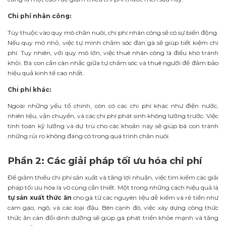
Chi phí nhân công:
Tùy thuộc vào quy mô chăn nuôi, chi phí nhân công sẽ có sự biến động.
Nếu quy mô nhỏ, việc tự mình chăm sóc đàn gà sẽ giúp tiết kiệm chi
phí. Tuy nhiên, với quy mô lớn, việc thuê nhân công là điều khó tránh
khỏi. Bà con cần cân nhắc giữa tự chăm sóc và thuê người để đảm bảo
hiệu quả kinh tế cao nhất.
Chi phí khác:
Ngoài những yếu tố chính, còn có các chi phí khác như điện nước,
nhiên liệu, vận chuyển, và các chi phí phát sinh không lường trước. Việc
tính toán kỹ lưỡng và dự trù cho các khoản này sẽ giúp bà con tránh
những rủi ro không đáng có trong quá trình chăn nuôi.
Phần 2: Các giải pháp tối ưu hóa chi phí
Để giảm thiểu chi phí sản xuất và tăng lợi nhuận, việc tìm kiếm các giải
pháp tối ưu hóa là vô cùng cần thiết. Một trong những cách hiệu quả là
tự sản xuất thức ăn
cho gà từ các nguyên liệu dễ kiếm và rẻ tiền như
cám gạo, ngô, và các loại đậu. Bên cạnh đó, việc xây dựng công thức
thức ăn cân đối dinh dưỡng sẽ giúp gà phát triển khỏe mạnh và tăng