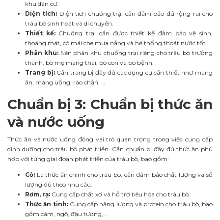
khu dân cư.
Diện tích:
Diện tích chuồng trại cần đảm bảo đủ rộng rãi cho
trâu bò sinh hoạt và di chuyển.
Thiết kế:
Chuồng trại cần được thiết kế đảm bảo vệ sinh,
thoáng mát, có mái che mưa nắng và hệ thống thoát nước tốt.
Phân khu:
Nên phân khu chuồng trại riêng cho trâu bò trưởng
thành, bò mẹ mang thai, bò con và bò bệnh.
Trang bị:
Cần trang bị đầy đủ các dụng cụ cần thiết như máng
ăn, máng uống, rào chắn, …
Chuẩn bị 3: Chuẩn bị thức ăn
và nước uống
Thức ăn và nước uống đóng vai trò quan trọng trong việc cung cấp
dinh dưỡng cho trâu bò phát triển. Cần chuẩn bị đầy đủ thức ăn phù
hợp với từng giai đoạn phát triển của trâu bò, bao gồm:
Cỏ:
Là thức ăn chính cho trâu bò, cần đảm bảo chất lượng và số
lượng đủ theo nhu cầu.
Rơm, rạ:
Cung cấp chất xơ và hỗ trợ tiêu hóa cho trâu bò.
Thức ăn tinh:
Cung cấp năng lượng và protein cho trâu bò, bao
gồm cám, ngô, đậu tương,…