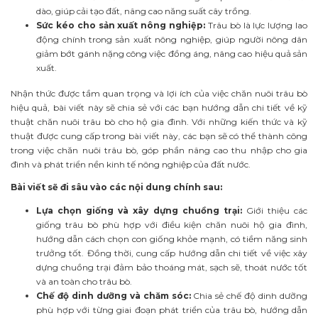
dào, giúp cải tạo đất, nâng cao năng suất cây trồng.
Sức kéo cho sản xuất nông nghiệp:
Trâu bò là lực lượng lao
động chính trong sản xuất nông nghiệp, giúp người nông dân
giảm bớt gánh nặng công việc đồng áng, nâng cao hiệu quả sản
xuất.
Nhận thức được tầm quan trọng và lợi ích của việc chăn nuôi trâu bò
hiệu quả, bài viết này sẽ chia sẻ với các bạn hướng dẫn chi tiết về kỹ
thuật chăn nuôi trâu bò cho hộ gia đình. Với những kiến thức và kỹ
thuật được cung cấp trong bài viết này, các bạn sẽ có thể thành công
trong việc chăn nuôi trâu bò, góp phần nâng cao thu nhập cho gia
đình và phát triển nền kinh tế nông nghiệp của đất nước.
Bài viết sẽ đi sâu vào các nội dung chính sau:
Lựa chọn giống và xây dựng chuồng trại:
Giới thiệu các
giống trâu bò phù hợp với điều kiện chăn nuôi hộ gia đình,
hướng dẫn cách chọn con giống khỏe mạnh, có tiềm năng sinh
trưởng tốt. Đồng thời, cung cấp hướng dẫn chi tiết về việc xây
dựng chuồng trại đảm bảo thoáng mát, sạch sẽ, thoát nước tốt
và an toàn cho trâu bò.
Chế độ dinh dưỡng và chăm sóc:
Chia sẻ chế độ dinh dưỡng
phù hợp với từng giai đoạn phát triển của trâu bò, hướng dẫn