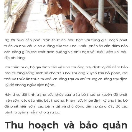
Người nuôi cần phối trộn thức ăn phù hợp với từng giai đoạn phát
triển và nhu cầu dinh dưỡng của trâu bò. Khẩu phần ăn cần đảm bảo
cân bằng giữa các chất dinh dưỡng và phù hợp với điều kiện khí hậu
địa phương.
Khi chăn nuôi, hộ gia đình cần
vệ sinh chuồng trại định kỳ để đảm bảo
môi trường sống sạch sẽ cho trâu bò. Thường xuyên loại bỏ phân, rác
thải và thức ăn thừa ra khỏi chuồng trại và khử trùng chuồng trại định
kỳ để phòng ngừa dịch bệnh.
Hãy theo dõi tình trạng sức khỏe của trâu bò thường xuyên để phát
hiện sớm các dấu hiệu bất thường. Khám sức khỏe định kỳ cho trâu bò
để phát hiện sớm các bệnh tật và chủ động tiêm phòng đầy đủ các
bệnh truyền nhiễm cho trâu bò.
Thu hoạch và bảo quản