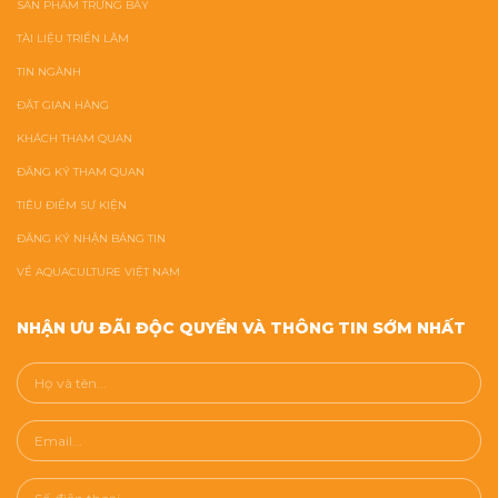
SẢN PHẨM TRƯNG BÀY
TÀI LIỆU TRIỂN LÃM
TIN NGÀNH
ĐẶT GIAN HÀNG
KHÁCH THAM QUAN
ĐĂNG KÝ THAM QUAN
TIÊU ĐIỂM SỰ KIỆN
ĐĂNG KÝ NHẬN BẢNG TIN
VỀ AQUACULTURE VIỆT NAM
NHẬN ƯU ĐÃI ĐỘC QUYỀN VÀ THÔNG TIN SỚM NHẤT