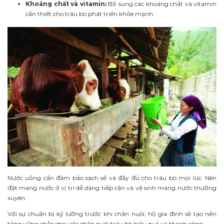
Khoáng chất và vitamin:
Bổ sung các khoáng chất và vitamin
cần thiết cho trâu bò phát triển khỏe mạnh.
Nước uống cần đảm bảo sạch sẽ và đầy đủ cho trâu bò mọi lúc. Nên
đặt máng nước ở vị trí dễ dàng tiếp cận và vệ sinh máng nước thường
xuyên.
Với sự chuẩn bị kỹ lưỡng trước khi chăn nuôi, hộ gia đình sẽ tạo nền
tảng vững chắc cho việc chăn nuôi trâu bò hiệu quả và thành công.