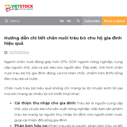
Skip
to
content
Search
Menu
EN
VN
Subscribe
Book a stand
Trang chủ
Hướng dẫn chi tiết chăn nuôi trâu bò cho hộ gia đình
Về triển lãm
hiệu quả
02/05/2024
Trưng Bày
Ngành chăn nuôi đóng góp hơn 27% GDP ngành nông nghiệp, cung
Tham Quan
cấp nguồn thịt, sữa và sức kéo cho người dân. Đặc biệt, mô hình chăn
nuôi trâu bò hộ gia đình đóng vai trò then chốt, chiếm hơn 80% tổng
Tin tức
đàn trâu bò cả nước.
Liên Hệ
Chăn nuôi trâu bò hiệu quả không chỉ mang lại lợi nhuận kinh tế cao
mà còn mang lại nhiều lợi ích thiết thực khác:
Cải thiện thu nhập cho gia đình:
Trâu bò là nguồn cung cấp
thịt, sữa và sức kéo cho sản xuất nông nghiệp. Việc bán sản phẩm
trâu bò mang lại nguồn thu nhập ổn định cho người chăn nuôi,
giúp cải thiện đời sống gia đình.
Phân bón hữu cơ:
Phân trâu bò là nguồn phân bón hữu cơ dồi