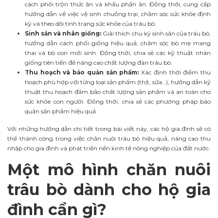
cách phối trộn thức ăn và khẩu phần ăn. Đồng thời, cung cấp
hướng dẫn về việc vệ sinh chuồng trại, chăm sóc sức khỏe định
kỳ và theo dõi tình trạng sức khỏe của trâu bò.
Sinh sản và nhân giống:
Giải thích chu kỳ sinh sản của trâu bò,
hướng dẫn cách phối giống hiệu quả, chăm sóc bò mẹ mang
thai và bò con mới sinh. Đồng thời, chia sẻ các kỹ thuật nhân
giống tiên tiến để nâng cao chất lượng đàn trâu bò.
Thu hoạch và bảo quản sản phẩm:
Xác định thời điểm thu
hoạch phù hợp với từng loại sản phẩm (thịt, sữa…), hướng dẫn kỹ
thuật thu hoạch đảm bảo chất lượng sản phẩm và an toàn cho
sức khỏe con người. Đồng thời, chia sẻ các phương pháp bảo
quản sản phẩm hiệu quả.
Với những hướng dẫn chi tiết trong bài viết này, các hộ gia đình sẽ có
thể thành công trong việc chăn nuôi trâu bò hiệu quả, nâng cao thu
nhập cho gia đình và phát triển nền kinh tế nông nghiệp của đất nước.
Một mô hình chăn nuôi
trâu bò dành cho hộ gia
đình cần gì?