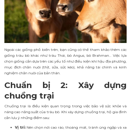
Ngoài các giống phổ biến trên, bạn cũng có thể tham khảo thêm các
giống trâu bò khác như trâu Thái, bò Angus, bò Brahman… Việc lựa
chọn giống cần dựa trên các yếu tố như điều kiện khí hậu địa phương,
mục đích chăn nuôi (thịt, sữa, sức kéo), khả năng tài chính và kinh
nghiệm chăn nuôi của bản thân.
Chuẩn bị 2: Xây dựng
chuồng trại
Chuồng trại là điều kiện quan trọng trong việc bảo vệ sức khỏe và
nâng cao năng suất của trâu bò. Khi xây dựng chuồng trại, hộ gia đình
cần lưu ý những điểm sau:
Vị trí:
Nên chọn nơi cao ráo, thoáng mát, tránh úng ngập và xa