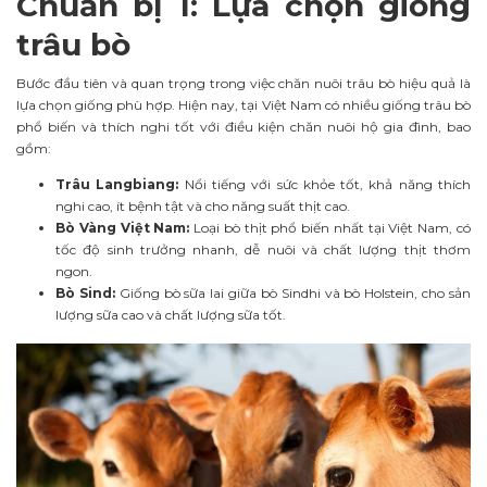
Chuẩn bị 1: Lựa chọn giống
trâu bò
Bước đầu tiên và quan trọng trong việc chăn nuôi trâu bò hiệu quả là
lựa chọn giống phù hợp. Hiện nay, tại Việt Nam có nhiều giống trâu bò
phổ biến và thích nghi tốt với điều kiện chăn nuôi hộ gia đình, bao
gồm:
Trâu Langbiang:
Nổi tiếng với sức khỏe tốt, khả năng thích
nghi cao, ít bệnh tật và cho năng suất thịt cao.
Bò Vàng Việt Nam:
Loại bò thịt phổ biến nhất tại Việt Nam, có
tốc độ sinh trưởng nhanh, dễ nuôi và chất lượng thịt thơm
ngon.
Bò Sind:
Giống bò sữa lai giữa bò Sindhi và bò Holstein, cho sản
lượng sữa cao và chất lượng sữa tốt.