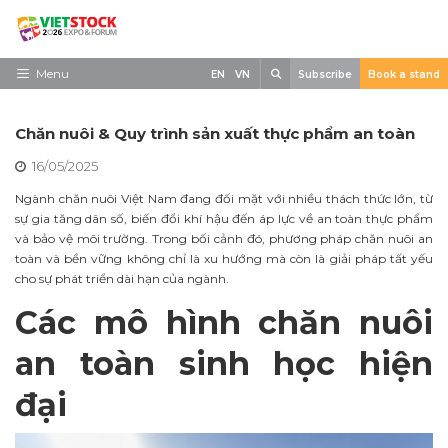
Skip
to
content
Search
Menu
EN
VN
Subscribe
Book a stand
Trang chủ
Chăn nuôi & Quy trình sản xuất thực phẩm an toàn
Về triển lãm
16/05/2025
Trưng Bày
Ngành chăn nuôi Việt Nam đang đối mặt với nhiều thách thức lớn, từ
sự gia tăng dân số, biến đổi khí hậu đến áp lực về an toàn thực phẩm
Tham Quan
và bảo vệ môi trường. Trong bối cảnh đó, phương pháp chăn nuôi an
toàn và bền vững không chỉ là xu hướng mà còn là giải pháp tất yếu
Tin tức
cho sự phát triển dài hạn của ngành.
Liên Hệ
Các mô hình chăn nuôi
an toàn sinh học hiện
đại