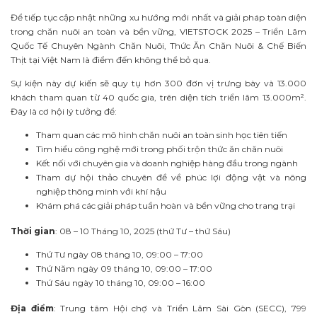
Để tiếp tục cập nhật những xu hướng mới nhất và giải pháp toàn diện
trong chăn nuôi an toàn và bền vững, VIETSTOCK 2025 – Triển Lãm
Quốc Tế Chuyên Ngành Chăn Nuôi, Thức Ăn Chăn Nuôi & Chế Biến
Thịt tại Việt Nam là điểm đến không thể bỏ qua.
Sự kiện này dự kiến sẽ quy tụ hơn 300 đơn vị trưng bày và 13.000
khách tham quan từ 40 quốc gia, trên diện tích triển lãm 13.000m².
Đây là cơ hội lý tưởng để:
Tham quan các mô hình chăn nuôi an toàn sinh học tiên tiến
Tìm hiểu công nghệ mới trong phối trộn thức ăn chăn nuôi
Kết nối với chuyên gia và doanh nghiệp hàng đầu trong ngành
Tham dự hội thảo chuyên đề về phúc lợi động vật và nông
nghiệp thông minh với khí hậu
Khám phá các giải pháp tuần hoàn và bền vững cho trang trại
Thời gian
: 08 – 10 Tháng 10, 2025 (thứ Tư – thứ Sáu)
Thứ Tư ngày 08 tháng 10, 09:00 – 17:00
Thứ Năm ngày 09 tháng 10, 09:00 – 17:00
Thứ Sáu ngày 10 tháng 10, 09:00 – 16:00
Địa điểm
: Trung tâm Hội chợ và Triển Lãm Sài Gòn (SECC), 799