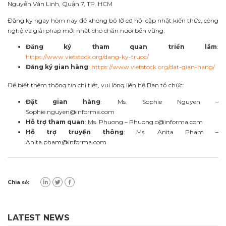
Nguyễn Văn Linh, Quận 7, TP. HCM
Đăng ký ngay hôm nay để không bỏ lỡ cơ hội cập nhật kiến thức, công
nghệ và giải pháp mới nhất cho chăn nuôi bền vững:
Đăng ký tham quan triển lãm
:
https://www.vietstock.org/dang-ky-truoc/
Đăng ký gian hàng
:
https://www.vietstock.org/dat-gian-hang/
Để biết thêm thông tin chi tiết, vui lòng liên hệ Ban tổ chức:
Đặt gian hàng
: Ms. Sophie Nguyen –
Sophie.nguyen@informa.com
Hỗ trợ tham quan
: Ms. Phuong –
Phuong.c@informa.com
Hỗ trợ truyền thông
: Ms. Anita Pham –
Anita.pham@informa.com
Chia sẻ:
LATEST NEWS