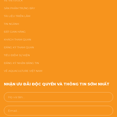
VỀ VIETSTOCK
SẢN PHẨM TRƯNG BÀY
TÀI LIỆU TRIỂN LÃM
TIN NGÀNH
ĐẶT GIAN HÀNG
KHÁCH THAM QUAN
ĐĂNG KÝ THAM QUAN
TIÊU ĐIỂM SỰ KIỆN
ĐĂNG KÝ NHẬN BẢNG TIN
VỀ AQUACULTURE VIỆT NAM
NHẬN ƯU ĐÃI ĐỘC QUYỀN VÀ THÔNG TIN SỚM NHẤT