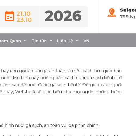
2026
Saigo
21.10
799 Ng
23.10
GAP sạch bệnh, lợi
ham Quan
Tin tức
Liên Hệ
VN
hay còn gọi là nuôi gà an toàn, là một cách làm giúp bảo
 nuôi. Mô hình này hướng dẫn cách nuôi gà sạch bệnh, từ
y làm sao để nuôi được gà sạch bệnh? Để giúp các người
iết này, Vietstock sẽ giới thiệu cho mọi người những bước
 hình nuôi gà sạch, an toàn với ba phần chính.