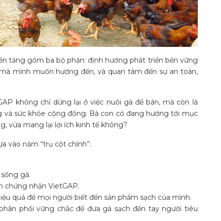
nền tảng gồm ba bộ phận: định hướng phát triển bền vững
ng mà mình muốn hướng đến, và quan tâm đến sự an toàn,
GAP không chỉ dừng lại ở việc nuôi gà để bán, mà còn là
ng và sức khỏe cộng đồng. Bà con có đang hướng tới mục
ng, vừa mang lại lợi ích kinh tế không?
a vào năm “trụ cột chính”:
 sống gà.
ận chứng nhận VietGAP.
ệu quả để mọi người biết đến sản phẩm sạch của mình.
phân phối vững chắc để đưa gà sạch đến tay người tiêu