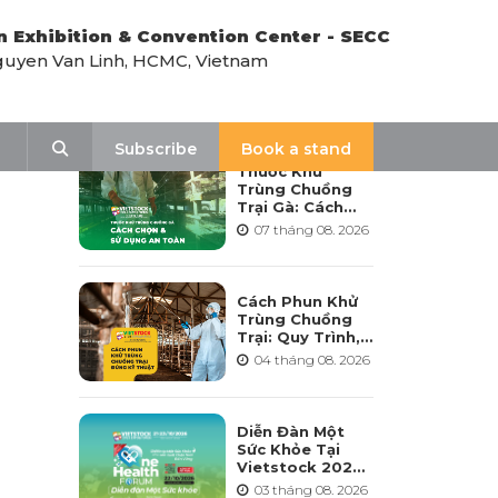
n Exhibition & Convention Center - SECC
uyen Van Linh, HCMC, Vietnam
LATEST NEWS
Search
Subscribe
Book a stand
Thuốc Khử
Trùng Chuồng
Trại Gà: Cách
Chọn, Pha Và Sử
07 tháng 08. 2026
Dụng An Toàn
Cách Phun Khử
Trùng Chuồng
Trại: Quy Trình,
Tần Suất Và Lưu
04 tháng 08. 2026
Ý Khi Sử Dụng
Diễn Đàn Một
Sức Khỏe Tại
Vietstock 2026:
Hướng Tới Phát
03 tháng 08. 2026