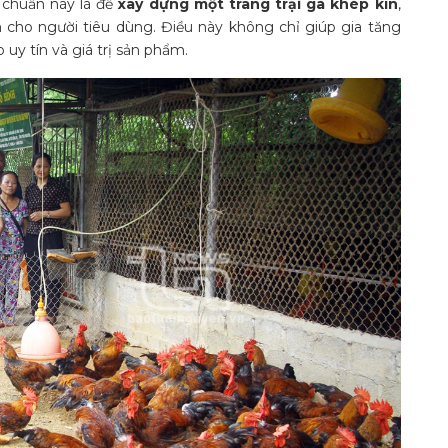
u chuẩn này là để
xây dựng một trang trại gà khép kín
,
ho người tiêu dùng. Điều này không chỉ giúp gia tăng
y tín và giá trị sản phẩm.