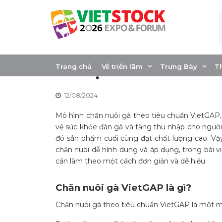
Skip
to
content
Chăn nuôi gà Viet
nhuận cao
Trang chủ
Về triển lãm
Trưng Bày
T
12/08/2024
Mô hình chăn nuôi gà theo tiêu chuẩn VietGAP, 
vệ sức khỏe đàn gà và tăng thu nhập cho người
đó sản phẩm cuối cùng đạt chất lượng cao. Vậ
chăn nuôi dễ hình dung và áp dụng, trong bài v
cần làm theo một cách đơn giản và dễ hiểu.
Chăn nuôi gà VietGAP là gì?
Chăn nuôi gà theo tiêu chuẩn VietGAP là một mô