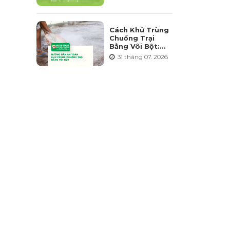
Triển Ngành
Chăn Nuôi Bền
Vững
Cách Khử Trùng
Chuồng Trại
Bằng Vôi Bột:
Cách Rải, Thời
31 tháng 07. 2026
Điểm Và Những
Sai Lầm Cần
Tránh