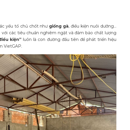
các yếu tố chủ chốt như
giống gà
, điều kiện nuôi dưỡng…
u với các tiêu chuẩn nghiêm ngặt và đảm bảo chất lượng
iều kiện”
luôn là con đường đầu tiên để phát triển hiệu
ẩn VietGAP.