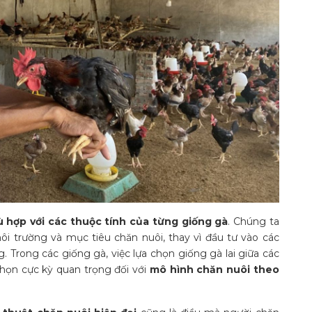
 hợp với các thuộc tính của từng giống gà
. Chúng ta
ôi trường và mục tiêu chăn nuôi, thay vì đầu tư vào các
 Trong các giống gà, việc lựa chọn giống gà lai giữa các
họn cực kỳ quan trọng đối với
mô hình chăn nuôi theo