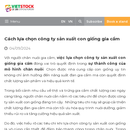
Skip
to
content
Search
Menu
EN
VN
Subscribe
Book a stand
Trang chủ
Cách lựa chọn công ty sản xuất con giống gia cầm
Về triển lãm
04/09/2024
Trưng Bày
Với người chăn nuôi gia cầm,
việc lựa chọn công ty sản xuất con
giống gia cầm
đóng vai trò quyết định trong
sự thành công của
Tham Quan
mô hình chăn nuôi
. Chọn được nhà cung cấp con giống uy tín
không chỉ ảnh hưởng đến năng suất đàn gia cầm mà còn quyết định
Tin tức
chất lượng sản phẩm và hiệu quả kinh tế.
Liên Hệ
Trong bối cảnh nhu cầu về thịt và trứng gia cầm chất lượng cao ngày
càng tăng, người chăn nuôi cần nắm rõ các tiêu chí để chọn được công
ty sản xuất con giống đáng tin cậy. Những tiêu chí này sẽ giúp cải thiện
chất lượng đàn gia cầm mà còn tối ưu hóa quy trình nuôi dưỡng, giảm
thiểu rủi ro và tăng cường hiệu quả sản xuất.
Do đó, việc hiểu rõ các tiêu chí khi lựa chọn công ty sản xuất con giống
là vô cùng cần thiết để đảm bảo thành công trong chăn nuôi. Trong