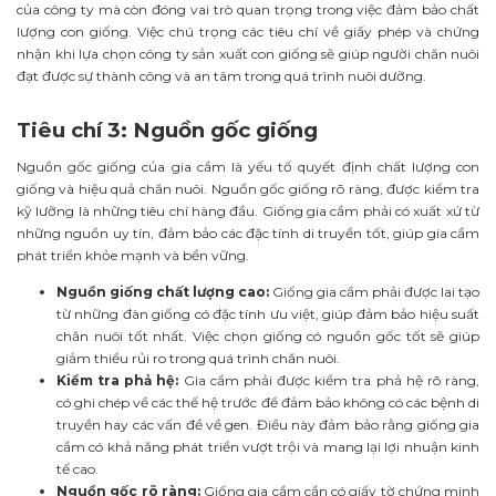
của công ty mà còn đóng vai trò quan trọng trong việc đảm bảo chất
lượng con giống. Việc chú trọng các tiêu chí về giấy phép và chứng
nhận khi lựa chọn công ty sản xuất con giống sẽ giúp người chăn nuôi
đạt được sự thành công và an tâm trong quá trình nuôi dưỡng.
Tiêu chí 3: Nguồn gốc giống
Nguồn gốc giống của gia cầm là yếu tố quyết định chất lượng con
giống và hiệu quả chăn nuôi. Nguồn gốc giống rõ ràng, được kiểm tra
kỹ lưỡng là những tiêu chí hàng đầu. Giống gia cầm phải có xuất xứ từ
những nguồn uy tín, đảm bảo các đặc tính di truyền tốt, giúp gia cầm
phát triển khỏe mạnh và bền vững.
Nguồn giống chất lượng cao:
Giống gia cầm phải được lai tạo
từ những đàn giống có đặc tính ưu việt, giúp đảm bảo hiệu suất
chăn nuôi tốt nhất. Việc chọn giống có nguồn gốc tốt sẽ giúp
giảm thiểu rủi ro trong quá trình chăn nuôi.
Kiểm tra phả hệ:
Gia cầm phải được kiểm tra phả hệ rõ ràng,
có ghi chép về các thế hệ trước để đảm bảo không có các bệnh di
truyền hay các vấn đề về gen. Điều này đảm bảo rằng giống gia
cầm có khả năng phát triển vượt trội và mang lại lợi nhuận kinh
tế cao.
Nguồn gốc rõ ràng:
Giống gia cầm cần có giấy tờ chứng minh