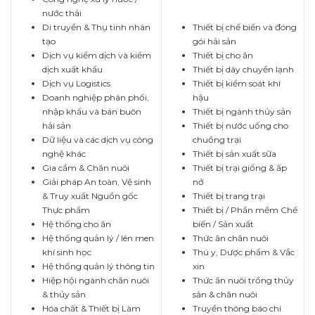
nước thải
Di truyền & Thụ tinh nhân
Thiết bị chế biến và đóng
tạo
gói hải sản
Dịch vụ kiểm dịch và kiểm
Thiết bị cho ăn
dịch xuất khẩu
Thiết bị dây chuyền lạnh
Dịch vụ Logistics
Thiết bị kiểm soát khí
Doanh nghiệp phân phối,
hậu
nhập khẩu và bán buôn
Thiết bị ngành thủy sản
hải sản
Thiết bị nước uống cho
Dữ liệu và các dịch vụ công
chuồng trại
nghệ khác
Thiết bị sản xuất sữa
Gia cầm & Chăn nuôi
Thiết bị trại giống & ấp
Giải pháp An toàn, Vệ sinh
nở
& Truy xuất Nguồn gốc
Thiết bị trang trại
Thực phẩm
Thiết bị / Phần mềm Chế
Hệ thống cho ăn
biến / Sản xuất
Hệ thống quản lý / lên men
Thức ăn chăn nuôi
khí sinh học
Thú y, Dược phẩm & Vắc
Hệ thống quản lý thông tin
xin
Hiệp hội ngành chăn nuôi
Thức ăn nuôi trồng thủy
& thủy sản
sản & chăn nuôi
Hóa chất & Thiết bị Làm
Truyền thông báo chí