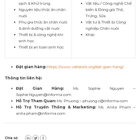
sạch & Khử trùng
Vật liệu / Công nghệ Chế
Nguyên liệu thức ăn chăn
biến & Đóng gói Thịt,
nuôi
Trứng, Sữa
Phụ gia thức ăn chăn nuôi
Vật tư & Thiết bị Công
& dinh dưỡng vật nuôi
nghiệp Chăn nuôi
Thiết bị & công nghệ khí
Khác
sinh học
Thiết bị an toàn sinh học
Đặt gian hàng:
https://www.vietstock.org/dat-gian-hang/
Thông tin liên hệ:
Đặt Gian Hàng:
Ms. Sophie Nguyen –
Sophie.Nguyen@informa.com
Hỗ Trợ Tham Quan:
Ms. Phuong –
phuong.c@informa.com
Hỗ Trợ Truyền Thông & Marketing:
Ms. Anita Pham –
anita.pham@informa.com
Chia sẻ: