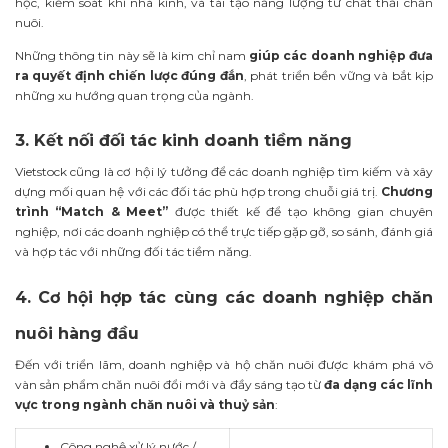
học, kiểm soát khí nhà kính, và tái tạo năng lượng từ chất thải chăn
nuôi.
Những thông tin này sẽ là kim chỉ nam
giúp các doanh nghiệp đưa
ra quyết định chiến lược đúng đắn
, phát triển bền vững và bắt kịp
những xu hướng quan trọng của ngành.
3. Kết nối đối tác kinh doanh tiềm năng
Vietstock cũng là cơ hội lý tưởng để các doanh nghiệp tìm kiếm và xây
dựng mối quan hệ với các đối tác phù hợp trong chuỗi giá trị.
Chương
trình “Match & Meet”
được thiết kế để tạo không gian chuyên
nghiệp, nơi các doanh nghiệp có thể trực tiếp gặp gỡ, so sánh, đánh giá
và hợp tác với những đối tác tiềm năng.
4. Cơ hội hợp tác cùng các doanh nghiệp chăn
nuôi hàng đầu
Đến với triển lãm, doanh nghiệp và hộ chăn nuôi được
khám phá vô
vàn sản phẩm chăn nuôi đổi mới và đầy sáng tạo từ
đa dạng các lĩnh
vực trong ngành chăn nuôi và thuỷ sản
:
Công nghệ xử lý nước /