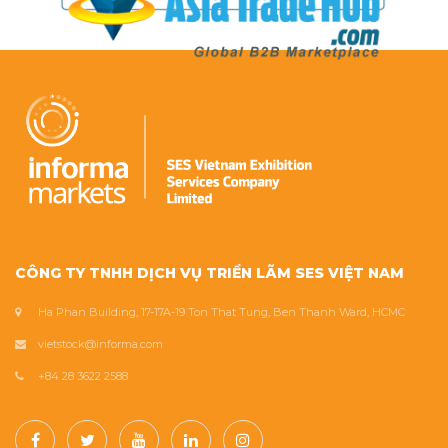
CÔNG TY TNHH DỊCH VỤ TRIỂN LÃM SES VIỆT NAM
Ha Phan Building, 17-17A-19 Ton That Tung, Ben Thanh Ward, HCMC
vietstock@informa.com
+84 28 3622 2588