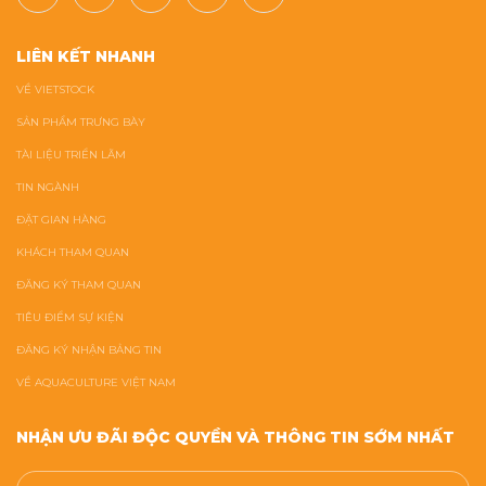
LIÊN KẾT NHANH
VỀ VIETSTOCK
SẢN PHẨM TRƯNG BÀY
TÀI LIỆU TRIỂN LÃM
TIN NGÀNH
ĐẶT GIAN HÀNG
KHÁCH THAM QUAN
ĐĂNG KÝ THAM QUAN
TIÊU ĐIỂM SỰ KIỆN
ĐĂNG KÝ NHẬN BẢNG TIN
VỀ AQUACULTURE VIỆT NAM
NHẬN ƯU ĐÃI ĐỘC QUYỀN VÀ THÔNG TIN SỚM NHẤT