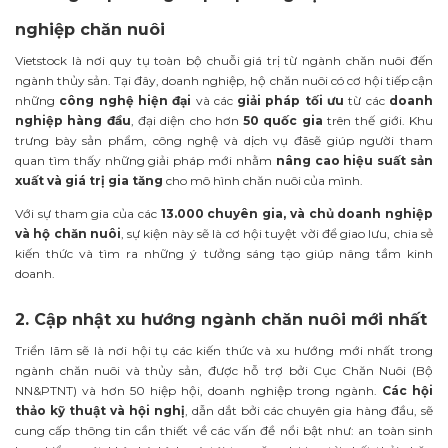
nghiệp chăn nuôi
Vietstock là nơi quy tụ toàn bộ chuỗi giá trị từ ngành chăn nuôi đến
ngành thủy sản. Tại đây, doanh nghiệp, hộ chăn nuôi có cơ hội tiếp cận
những
công nghệ hiện đại
và các
giải pháp tối ưu
từ các
doanh
nghiệp hàng đầu
, đại diện cho hơn
50 quốc gia
trên thế giới. Khu
trưng bày sản phẩm, công nghệ và dịch vụ đãsẽ giúp người tham
quan tìm thấy những giải pháp mới nhằm
nâng cao hiệu suất sản
xuất và giá trị gia tăng
cho mô hình chăn nuôi của mình.
Với sự tham gia của các
13.000 chuyên gia, và chủ doanh nghiệp
và hộ chăn nuôi
, sự kiện này sẽ là cơ hội tuyệt vời để giao lưu, chia sẻ
kiến thức và tìm ra những ý tưởng sáng tạo giúp nâng tầm kinh
doanh.
2. Cập nhật xu hướng ngành chăn nuôi mới nhất
Triển lãm sẽ là nơi hội tụ các kiến thức và xu hướng mới nhất trong
ngành chăn nuôi và thủy sản, được hỗ trợ bởi Cục Chăn Nuôi (Bộ
NN&PTNT) và hơn 50 hiệp hội, doanh nghiệp trong ngành.
Các hội
thảo kỹ thuật và hội ngh
ị
, dẫn dắt bởi các chuyên gia hàng đầu, sẽ
cung cấp thông tin cần thiết về các vấn đề nổi bật như: an toàn sinh