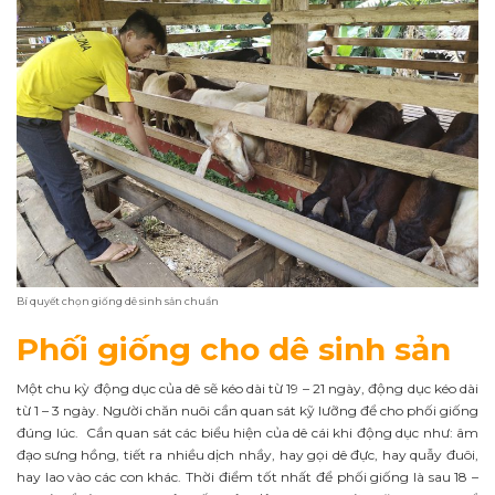
Bí quyết chọn giống dê sinh sản chuẩn
Phối giống cho dê sinh sản
Một chu kỳ động dục của dê sẽ kéo dài từ 19 – 21 ngày, động dục kéo dài
từ 1 – 3 ngày. Người chăn nuôi cần quan sát kỹ lưỡng để cho phối giống
đúng lúc. Cần quan sát các biểu hiện của dê cái khi động dục như: âm
đạo sưng hồng, tiết ra nhiều dịch nhầy, hay gọi dê đực, hay quẫy đuôi,
hay lao vào các con khác. Thời điểm tốt nhất để phối giống là sau 18 –