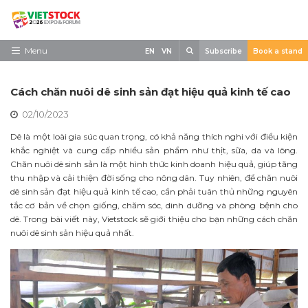
Skip
to
content
Search
Menu
EN
VN
Subscribe
Book a stand
Trang chủ
Cách chăn nuôi dê sinh sản đạt hiệu quả kinh tế cao
Về triển lãm
02/10/2023
Trưng Bày
Dê là một loài gia súc quan trọng, có khả năng thích nghi với điều kiện
khắc nghiệt và cung cấp nhiều sản phẩm như thịt, sữa, da và lông.
Tham Quan
Chăn nuôi dê sinh sản là một hình thức kinh doanh hiệu quả, giúp tăng
thu nhập và cải thiện đời sống cho nông dân. Tuy nhiên, để chăn nuôi
Tin tức
dê sinh sản đạt hiệu quả kinh tế cao, cần phải tuân thủ những nguyên
tắc cơ bản về chọn giống, chăm sóc, dinh dưỡng và phòng bệnh cho
Liên Hệ
dê. Trong bài viết này, Vietstock sẽ giới thiệu cho bạn những cách chăn
nuôi dê sinh sản hiệu quả nhất.