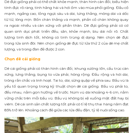
Dê đực giống phải có thể chất khỏe mạnh, thân hình cân đối, biểu hiện
tính đực rõ ràng, tính hăng hái và hơi ốm vào mùa phối giống. Đầu cổ
mạnh, ngẩng cao, lồng ngực sâu và dài, lưng thẳng, mông dài và dốc
từ từ, lông mịn. Bốn chân thẳng và mạnh, phần cổ chân không quay
ra ngoài nhiều và cân xứng với phần thân. Dê đực giống phải có cơ
quan sinh dục phát triển đều, săn, khỏe mạnh, bìu dái nổi rõ. Chất
lượng tinh dịch tốt, không có tinh trùng dị dạng. Nên chọn dê đực
trong lứa sinh đôi. Nên chọn giống dê đực từ lứa thứ 2 của dê mẹ chất
lượng, và trong đàn đẻ được 2 con.
Chọn dê cái giống
Dê cái giống phải có thân hình cân đối, khung xương lớn, cấu trúc cân
xứng, lưng thẳng, bụng to vừa phải, hông rộng. Đầu rộng và hơi dài,
trông rắn chắc và linh hoạt. Tai to, dài, sừng quặp về phía sau. Bầu vú là
yếu tố quan trọng trong kỹ thuật chọn dê cái giống. Bầu vú phải to,
đều nhau, nằm gọn hướng về trước. Núm vú dài khoảng 4-6 cm, nằm
vững chắc trên mỗi bầu vú. Bầu vú không bị xệ xuống mặt đất hay bị
viêm. Dê cái sinh sản chất lượng tốt phải có tỉ lệ thụ thai hàng năm đạt
85% trở lên. Khoảng cách đẻ giữa các lứa đều đặn, tỷ lệ nuôi sống cao.