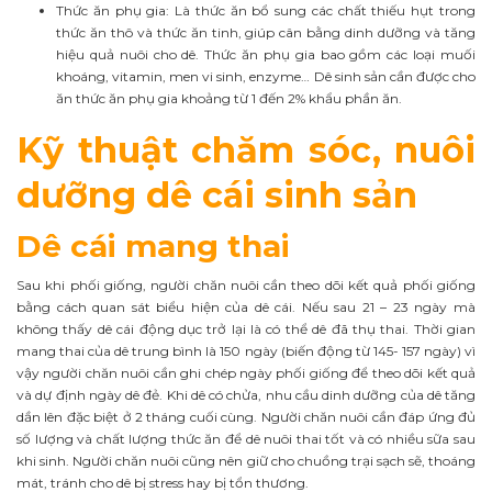
Thức ăn phụ gia: Là thức ăn bổ sung các chất thiếu hụt trong
thức ăn thô và thức ăn tinh, giúp cân bằng dinh dưỡng và tăng
hiệu quả nuôi cho dê. Thức ăn phụ gia bao gồm các loại muối
khoáng, vitamin, men vi sinh, enzyme… Dê sinh sản cần được cho
ăn thức ăn phụ gia khoảng từ 1 đến 2% khẩu phần ăn.
Kỹ thuật chăm sóc, nuôi
dưỡng dê cái sinh sản
Dê cái mang thai
Sau khi phối giống, người chăn nuôi cần theo dõi kết quả phối giống
bằng cách quan sát biểu hiện của dê cái. Nếu sau 21 – 23 ngày mà
không thấy dê cái động dục trở lại là có thể dê đã thụ thai. Thời gian
mang thai của dê trung bình là 150 ngày (biến động từ 145- 157 ngày) vì
vậy người chăn nuôi cần ghi chép ngày phối giống để theo dõi kết quả
và dự định ngày dê đẻ. Khi dê có chửa, nhu cầu dinh dưỡng của dê tăng
dần lên đặc biệt ở 2 tháng cuối cùng. Người chăn nuôi cần đáp ứng đủ
số lượng và chất lượng thức ăn để dê nuôi thai tốt và có nhiều sữa sau
khi sinh. Người chăn nuôi cũng nên giữ cho chuồng trại sạch sẽ, thoáng
mát, tránh cho dê bị stress hay bị tổn thương.