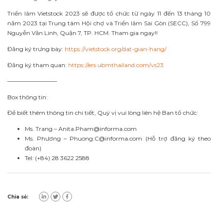
Triển lãm Vietstock 2023 sẽ được tổ chức từ ngày 11 đến 13 tháng 10
năm 2023 tại Trung tâm Hội chợ và Triển lãm Sài Gòn (SECC), Số 799
Nguyễn Văn Linh, Quận 7, TP. HCM. Tham gia ngay!!
Đăng ký trưng bày:
https://vietstock.org/dat-gian-hang/
Đăng ký tham quan:
https://ers.ubmthailand.com/vs23
————————–
Box thông tin:
Để biết thêm thông tin chi tiết, Quý vị vui lòng liên hệ Ban tổ chức:
Ms. Trang –
Anita.Pham@informa.com
Ms. Phương –
Phuong.C@informa.com
(Hỗ trợ đăng ký theo
đoàn)
Tel: (+84) 28 3622 2588
Chia sẻ: