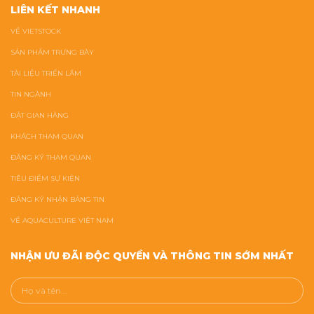
LIÊN KẾT NHANH
VỀ VIETSTOCK
SẢN PHẨM TRƯNG BÀY
TÀI LIỆU TRIỂN LÃM
TIN NGÀNH
ĐẶT GIAN HÀNG
KHÁCH THAM QUAN
ĐĂNG KÝ THAM QUAN
TIÊU ĐIỂM SỰ KIỆN
ĐĂNG KÝ NHẬN BẢNG TIN
VỀ AQUACULTURE VIỆT NAM
NHẬN ƯU ĐÃI ĐỘC QUYỀN VÀ THÔNG TIN SỚM NHẤT