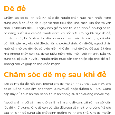
Dê đẻ
Chăm sóc dê cái khi đẻ: Khi sắp đẻ, người chăn nuôi nên nhốt riêng
từng con ở chuồng đã được vệ sinh tiêu độc khô, sạch, kín ấm và yên
tĩnh. Trước khi đẻ 5-10 ngày nên giảm bớt thức ăn tinh ở những dê cái
có năng suất sữa cao để tránh viêm vú, sốt sữa. Có người trực dê đẻ,
chuẩn bị cũi, lót ổ nằm cho dê con sau khi sinh và các loại dụng cụ như
cồn iốt, giẻ lau, kéo, chỉ để cắt rốn cho dê sơ sinh. Khi dê đẻ, người chăn
nuôi cần hỗ trợ dê nếu có biểu hiện khó đẻ, như: dê đau đẻ quá 2 tiếng
mà không thấy con ra, dê có biểu hiện mệt mỏi, thở nhanh, bầu vú
sưng to, bị xuất huyết… Người chăn nuôi cần can thiệp kịp thời để giải
phóng con và giúp dê mẹ khỏe mạnh.
Chăm sóc dê mẹ sau khi đẻ
Khi dê mẹ đã đẻ hết con, không cho dê mẹ ăn nhau thai. Lúc này, cho
dê cái uống nước ấm pha thêm 0,5% muối hoặc đường 5 – 10%. Cung
cấp đầy đủ thức ăn thô, xanh, thức ăn tinh giàu dinh dưỡng cho dê mẹ.
Người chăn nuôi cần lau khô và làm ấm cho dê con, cắt rốn và bôi cồn
iốt để khử trùng. Cho dê con bú sữa đầu của dê mẹ trong vòng 1-2 giờ
sau khi sinh để cung cấp chất dinh dưỡng và kháng thể. Cho dê mẹ ăn