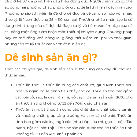
36 giờ kể từ khi phát hiện dấu hiệu động dục. Người chăn nuôi có thể
áp dụng hai phương pháp phối giống cho dê là tự nhiên hoặc nhân tạo.
Phương pháp tự nhiên là để cho dê đực và dê cái giao hợp với nhau
theo tỷ lệ 1 con đực cho 25 – 30 con cái. Phương pháp nhân tạo là sử
dụng tinh trùng của dê đực đã được xử lý và tiêm vào âm đạo của dê
cái bằng một ống tiêm hoặc một thiết bị chuyên dụng. Phương pháp
này có thể tăng khả năng lai giống, tiết kiệm chi phí và thời gian,
nhưng cần có kỹ thuật cao và thiết bị hiện đại.
Dê sinh sản ăn gì?
Theo các chuyên gia, dê sinh sản cần được cung cấp đầy đủ các loại
thức ăn sau:
Thức ăn thô: Là thức ăn cung cấp chất xơ, giúp kích thích tiêu
hóa và ngăn ngừa bệnh tiêu chảy cho dê. Thức ăn thô bao gồm
các loại cỏ, rau, lá cây, rơm rạ, vỏ cây… Dê sinh sản cần được cho
ăn thức ăn thô khoảng từ 55 đến 70% khẩu phần ăn.
Thức ăn tinh: Là thức ăn cung cấp chất đạm, chất béo, vitamin
và khoáng chất, giúp tăng trưởng và sinh sản cho dê. Thức ăn
tinh bao gồm các loại ngũ cốc (như bắp, lúa mì, gạo…), bột đậu
nành, bột cá, bột thịt… Dê sinh sản cần được cho ăn thức ăn tinh
khoảng từ 30 đến 45% khẩu phần ăn.