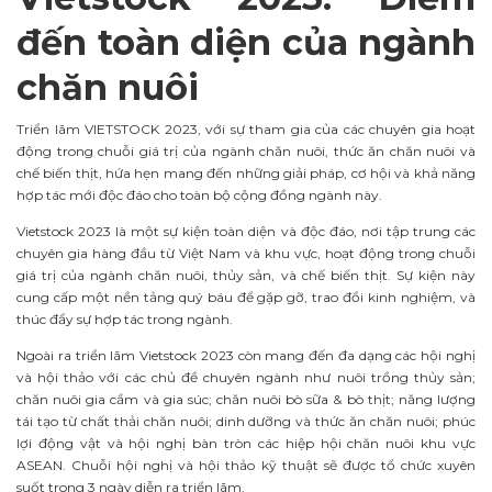
đến toàn diện của ngành
chăn nuôi
Triển lãm VIETSTOCK 2023, với sự tham gia của các chuyên gia hoạt
động trong chuỗi giá trị của ngành chăn nuôi, thức ăn chăn nuôi và
chế biến thịt, hứa hẹn mang đến những giải pháp, cơ hội và khả năng
hợp tác mới độc đáo cho toàn bộ cộng đồng ngành này.
Vietstock 2023 là một sự kiện toàn diện và độc đáo, nơi tập trung các
chuyên gia hàng đầu từ Việt Nam và khu vực, hoạt động trong chuỗi
giá trị của ngành chăn nuôi, thủy sản, và chế biến thịt. Sự kiện này
cung cấp một nền tảng quý báu để gặp gỡ, trao đổi kinh nghiệm, và
thúc đẩy sự hợp tác trong ngành.
Ngoài ra triển lãm Vietstock 2023 còn mang đến đa dạng các hội nghị
và hội thảo với các chủ đề chuyên ngành như nuôi trồng thủy sản;
chăn nuôi gia cầm và gia súc; chăn nuôi bò sữa & bò thịt; năng lượng
tái tạo từ chất thải chăn nuôi; dinh dưỡng và thức ăn chăn nuôi; phúc
lợi động vật và hội nghị bàn tròn các hiệp hội chăn nuôi khu vực
ASEAN. Chuỗi hội nghị và hội thảo kỹ thuật sẽ được tổ chức xuyên
suốt trong 3 ngày diễn ra triển lãm.