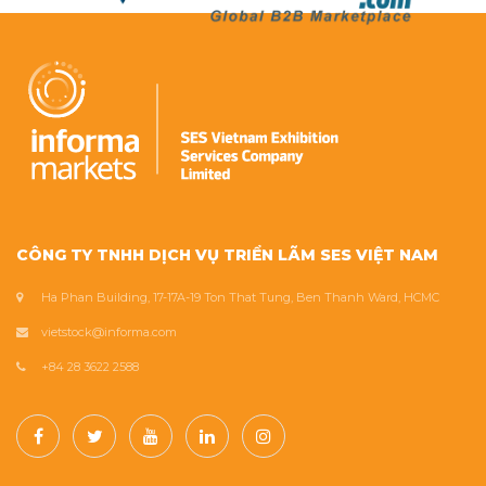
CÔNG TY TNHH DỊCH VỤ TRIỂN LÃM SES VIỆT NAM
Ha Phan Building, 17-17A-19 Ton That Tung, Ben Thanh Ward, HCMC
vietstock@informa.com
+84 28 3622 2588