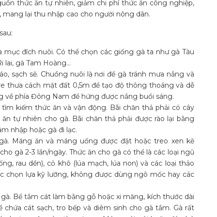
guồn thức ăn tự nhiên, giảm chi phí thức ăn công nghiệp,
, mang lại thu nhập cao cho người nông dân.
sau:
 mục đích nuôi. Có thể chọn các giống gà ta như gà Tàu
Ri lai, gà Tam Hoàng…
o, sạch sẽ. Chuồng nuôi là nơi để gà tránh mưa nắng và
re thưa cách mặt đất 0,5m để tạo độ thông thoáng và dễ
ng về phía Đông Nam để hứng được nắng buổi sáng.
ể tìm kiếm thức ăn và vận động. Bãi chăn thả phải có cây
n tự nhiên cho gà. Bãi chăn thả phải được rào lại bằng
âm nhập hoặc gà đi lạc.
à. Máng ăn và máng uống được đặt hoặc treo xen kẽ
o gà 2-3 lần/ngày. Thức ăn cho gà có thể là các loại ngũ
ống, rau dền), cỏ khô (lúa mạch, lúa non) và các loại thảo
ược chọn lựa kỹ lưỡng, không được dùng ngô mốc hay các
gà. Bể tắm cát làm bằng gỗ hoặc xi măng, kích thước dài
 chứa cát sạch, tro bếp và diêm sinh cho gà tắm. Gà rất