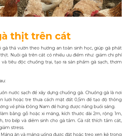
 thịt trên cát
 gà thả vườn theo hướng an toàn sinh học, giúp gà phát
thịt. Nuôi gà trên cát có nhiều ưu điểm như: giảm chi phí
nh và tiêu độc chuồng trại, tạo ra sản phẩm gà sạch, thơm
au:
guồn nước sạch để xây dựng chuồng gà. Chuồng gà là nơi
n lưới hoặc tre thưa cách mặt đất 0,5m để tạo độ thông
hướng về phía Đông Nam để hứng được nắng buổi sáng.
 làm bằng gỗ hoặc xi măng, kích thước dài 2m, rộng 1m,
, tro bếp và diêm sinh cho gà tắm. Gà rất thích tắm cát,
giảm stress.
Máng ăn và máng uống được đặt hoặc treo xen kẽ trong