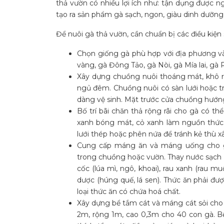
thả vườn có nhiều lợi ích như: tận dụng được n
tạo ra sản phẩm gà sạch, ngon, giàu dinh dưỡng
Để nuôi gà thả vườn, cần chuẩn bị các điều kiện 
Chọn giống gà phù hợp với địa phương và
vàng, gà Đông Tảo, gà Nòi, gà Mía lai, gà 
Xây dựng chuồng nuôi thoáng mát, khô rá
ngủ đêm. Chuồng nuôi có sàn lưới hoặc t
dàng vệ sinh. Mặt trước cửa chuồng hướ
Bố trí bãi chăn thả rộng rãi cho gà có th
xanh bóng mát, cỏ xanh làm nguồn thức ă
lưới thép hoặc phên nứa để tránh kẻ thù x
Cung cấp máng ăn và máng uống cho g
trong chuồng hoặc vườn. Thay nước sạch ch
cốc (lúa mì, ngô, khoai), rau xanh (rau mu
dược (húng quế, lá sen). Thức ăn phải đ
loại thức ăn có chứa hoá chất.
Xây dựng bể tắm cát và máng cát sỏi cho 
2m, rộng 1m, cao 0,3m cho 40 con gà. Bể