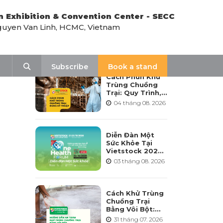
n Exhibition & Convention Center - SECC
uyen Van Linh, HCMC, Vietnam
LATEST NEWS
Search
Subscribe
Book a stand
Cách Phun Khử
Trùng Chuồng
Trại: Quy Trình,
Tần Suất Và Lưu
04 tháng 08. 2026
Ý Khi Sử Dụng
Diễn Đàn Một
Sức Khỏe Tại
Vietstock 2026:
Hướng Tới Phát
03 tháng 08. 2026
Triển Ngành
Chăn Nuôi Bền
Vững
Cách Khử Trùng
Chuồng Trại
Bằng Vôi Bột:
Cách Rải, Thời
31 tháng 07. 2026