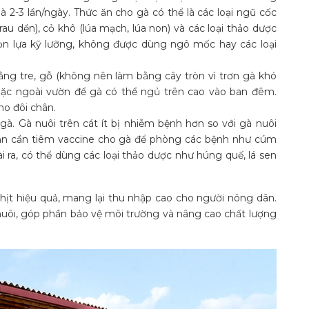
2-3 lần/ngày. Thức ăn cho gà có thể là các loại ngũ cốc
 rau dền), cỏ khô (lúa mạch, lúa non) và các loại thảo dược
họn lựa kỹ lưỡng, không được dùng ngô mốc hay các loại
ng tre, gỗ (không nên làm bằng cây tròn vì trơn gà khó
ặc ngoài vườn để gà có thể ngủ trên cao vào ban đêm.
ho đôi chân.
à. Gà nuôi trên cát ít bị nhiễm bệnh hơn so với gà nuôi
 vẫn cần tiêm vaccine cho gà để phòng các bệnh như cúm
 ra, có thể dùng các loại thảo dược như húng quế, lá sen
hịt hiệu quả, mang lại thu nhập cao cho người nông dân.
uôi, góp phần bảo vệ môi trường và nâng cao chất lượng