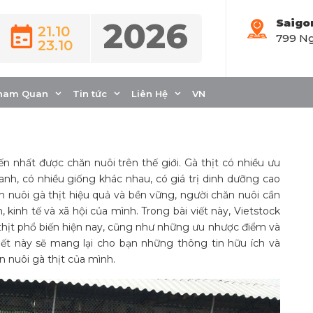
2026
Saigo
21.10
799 Ng
23.10
nuôi gà thịt hiệu
ham Quan
Tin tức
Liên Hệ
VN
ến nhất được chăn nuôi trên thế giới. Gà thịt có nhiều ưu
nhanh, có nhiều giống khác nhau, có giá trị dinh dưỡng cao
ăn nuôi gà thịt hiệu quả và bền vững, người chăn nuôi cần
 kinh tế và xã hội của mình. Trong bài viết này, Vietstock
 thịt phổ biến hiện nay, cũng như những ưu nhược điểm và
ết này sẽ mang lại cho bạn những thông tin hữu ích và
n nuôi gà thịt của mình.