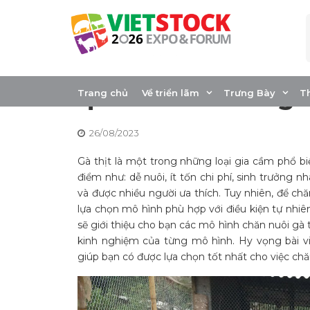
Skip
to
content
Các mô hình chăn 
quả và bền vững
Trang chủ
Về triển lãm
Trưng Bày
T
26/08/2023
Gà thịt là một trong những loại gia cầm phổ bi
điểm như: dễ nuôi, ít tốn chi phí, sinh trưởng 
và được nhiều người ưa thích. Tuy nhiên, để ch
lựa chọn mô hình phù hợp với điều kiện tự nhiên,
sẽ giới thiệu cho bạn các mô hình chăn nuôi gà
kinh nghiệm của từng mô hình. Hy vọng bài vi
giúp bạn có được lựa chọn tốt nhất cho việc chă