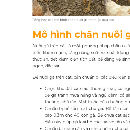
Tổng hợp các mô hình chăn nuôi gà thịt hiệu quả cao
Mô hình chăn nuôi gà
Nuôi gà trên cát là một phương pháp chăn nuôi
triển khỏe mạnh, tăng năng suất và chất lượng 
thức ăn, tiết kiệm diện tích đất, dễ dàng vệ si
ngon, đặc sản.
Để nuôi gà trên cát, cần chuẩn bị các điều kiện s
Chọn khu đất cao ráo, thoáng mát, có n
để gà tránh mưa nắng và ngủ đêm, có sà
thoáng, khô ráo. Mặt trước cửa chuồng 
Chuẩn bị bể tắm cát cho gà. Bể tắm cát
cao 0,3m cho 40 con gà. Bể chứa cát sạch
điều này giúp gà loại bỏ các loại ve rận và 
Chuẩn bị máng ăn và máng uống cho gà. 