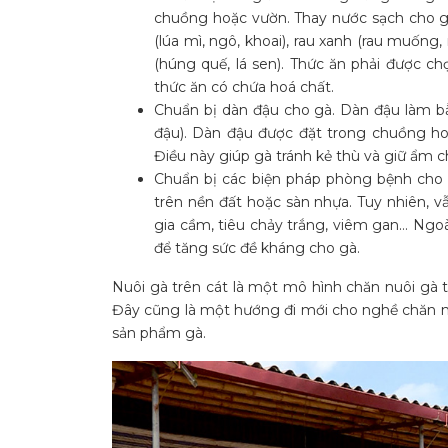
chuồng hoặc vườn. Thay nước sạch cho gà 
(lúa mì, ngô, khoai), rau xanh (rau muống,
(húng quế, lá sen). Thức ăn phải được c
thức ăn có chứa hoá chất.
Chuẩn bị dàn đậu cho gà. Dàn đậu làm bằ
đậu). Dàn đậu được đặt trong chuồng ho
Điều này giúp gà tránh kẻ thù và giữ ẩm c
Chuẩn bị các biện pháp phòng bệnh cho g
trên nền đất hoặc sàn nhựa. Tuy nhiên,
gia cầm, tiêu chảy trắng, viêm gan… Ngoài
để tăng sức đề kháng cho gà.
Nuôi gà trên cát là một mô hình chăn nuôi gà t
Đây cũng là một hướng đi mới cho nghề chăn n
sản phẩm gà.