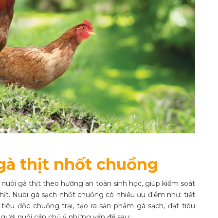
gà thịt nhốt chuồng
uôi gà thịt theo hướng an toàn sinh học, giúp kiểm soát
hịt. Nuôi gà sạch nhốt chuồng có nhiều ưu điểm như: tiết
à tiêu độc chuồng trại, tạo ra sản phẩm gà sạch, đạt tiêu
gười nuôi cần chú ý những vấn đề sau: