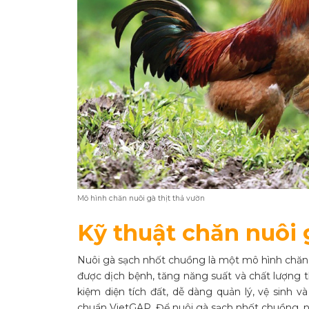
Mô hình chăn nuôi gà thịt thả vườn
Kỹ thuật chăn nuôi 
Nuôi gà sạch nhốt chuồng là một mô hình chăn n
được dịch bệnh, tăng năng suất và chất lượng t
kiệm diện tích đất, dễ dàng quản lý, vệ sinh v
chuẩn VietGAP. Để nuôi gà sạch nhốt chuồng, n