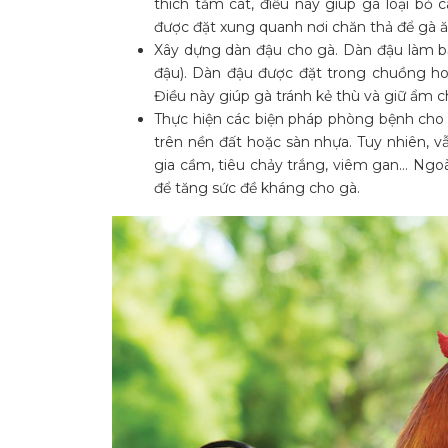
thích tắm cát, điều này giúp gà loại bỏ 
được đặt xung quanh nơi chăn thả để gà ăn
Xây dựng dàn đậu cho gà. Dàn đậu làm bằ
đậu). Dàn đậu được đặt trong chuồng ho
Điều này giúp gà tránh kẻ thù và giữ ẩm c
Thực hiện các biện pháp phòng bệnh cho g
trên nền đất hoặc sàn nhựa. Tuy nhiên,
gia cầm, tiêu chảy trắng, viêm gan… Ngoài
để tăng sức đề kháng cho gà.