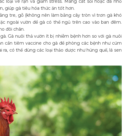
các loại ve rận và giảm stress. Máng cát sỏi hoặc đá nhỏ
, giúp gà tiêu hóa thức ăn tốt hơn.
ng tre, gỗ (không nên làm bằng cây tròn vì trơn gà khó
ặc ngoài vườn để gà có thể ngủ trên cao vào ban đêm.
ho đôi chân.
à. Gà nuôi thả vườn ít bị nhiễm bệnh hơn so với gà nuôi
 vẫn cần tiêm vaccine cho gà để phòng các bệnh như cúm
 ra, có thể dùng các loại thảo dược như húng quế, lá sen