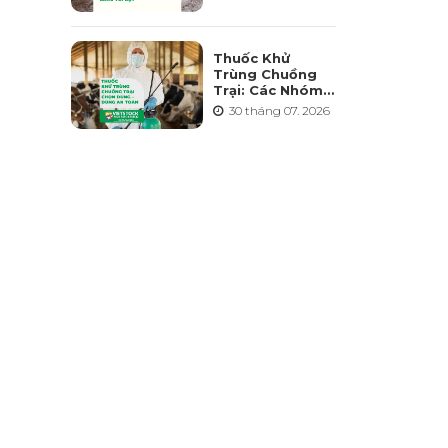
Điểm Và Những
Sai Lầm Cần
Tránh
Thuốc Khử
Trùng Chuồng
Trại: Các Nhóm
Hoạt Chất, Cách
30 tháng 07. 2026
Chọn Và Lưu Ý
An Toàn