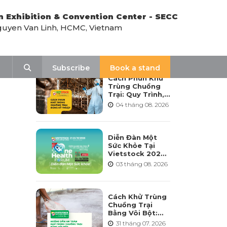
n Exhibition & Convention Center - SECC
uyen Van Linh, HCMC, Vietnam
LATEST NEWS
Search
Subscribe
Book a stand
Cách Phun Khử
Trùng Chuồng
Trại: Quy Trình,
Tần Suất Và Lưu
04 tháng 08. 2026
Ý Khi Sử Dụng
Diễn Đàn Một
Sức Khỏe Tại
Vietstock 2026:
Hướng Tới Phát
03 tháng 08. 2026
Triển Ngành
Chăn Nuôi Bền
Vững
Cách Khử Trùng
Chuồng Trại
Bằng Vôi Bột:
Cách Rải, Thời
31 tháng 07. 2026