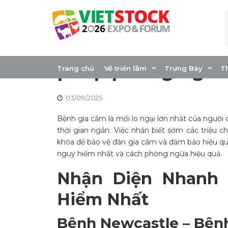
Skip
to
content
Các bệnh phổ biến
pháp phòng ngừa
Trang chủ
Về triển lãm
Trưng Bày
T
03/09/2025
Bệnh gia cầm là mối lo ngại lớn nhất của người 
thời gian ngắn. Việc nhận biết sớm các triệu 
khóa để bảo vệ đàn gia cầm và đảm bảo hiệu quả
nguy hiểm nhất và cách phòng ngừa hiệu quả.
Nhận Diện Nhanh
Hiểm Nhất
Bệnh Newcastle – Bệnh