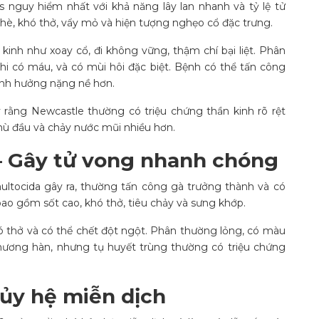
 nguy hiểm nhất với khả năng lây lan nhanh và tỷ lệ tử
hè, khó thở, vẩy mỏ và hiện tượng nghẹo cổ đặc trưng.
kinh như xoay cổ, đi không vững, thậm chí bại liệt. Phân
hi có máu, và có mùi hôi đặc biệt. Bệnh có thể tấn công
 ảnh hưởng nặng nề hơn.
 rằng Newcastle thường có triệu chứng thần kinh rõ rệt
ù đầu và chảy nước mũi nhiều hơn.
– Gây tử vong nhanh chóng
ultocida gây ra, thường tấn công gà trưởng thành và có
bao gồm sốt cao, khó thở, tiêu chảy và sưng khớp.
ó thở và có thể chết đột ngột. Phân thường lỏng, có màu
hương hàn, nhưng tụ huyết trùng thường có triệu chứng
ủy hệ miễn dịch