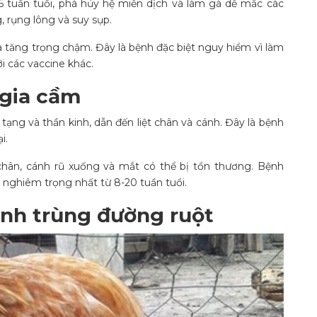
 tuần tuổi, phá hủy hệ miễn dịch và làm gà dễ mắc các
, rụng lông và suy sụp.
và tăng trọng chậm. Đây là bệnh đặc biệt nguy hiểm vì làm
i các vaccine khác.
 gia cầm
tạng và thần kinh, dẫn đến liệt chân và cánh. Đây là bệnh
i.
 chân, cánh rũ xuống và mắt có thể bị tổn thương. Bệnh
ộ nghiêm trọng nhất từ 8-20 tuần tuổi.
inh trùng đường ruột