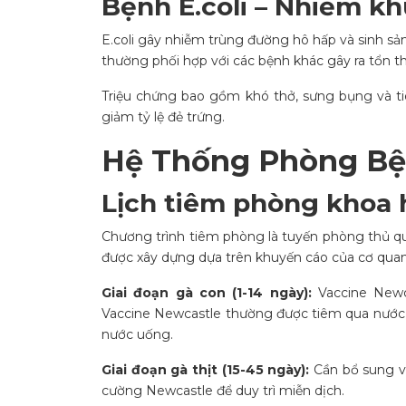
Bệnh E.coli – Nhiễm k
E.coli gây nhiễm trùng đường hô hấp và sinh sả
thường phối hợp với các bệnh khác gây ra tổn t
Triệu chứng bao gồm khó thở, sưng bụng và ti
giảm tỷ lệ đẻ trứng.
Hệ Thống Phòng Bệ
Lịch tiêm phòng khoa 
Chương trình tiêm phòng là tuyến phòng thủ qu
được xây dựng dựa trên khuyến cáo của cơ quan 
Giai đoạn gà con (1-14 ngày):
Vaccine Newca
Vaccine Newcastle thường được tiêm qua nước
nước uống.
Giai đoạn gà thịt (15-45 ngày):
Cần bổ sung v
cường Newcastle để duy trì miễn dịch.