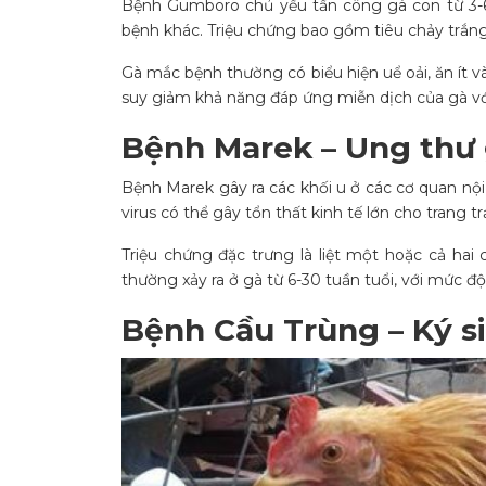
Bệnh Gumboro chủ yếu tấn công gà con từ 3-6
bệnh khác. Triệu chứng bao gồm tiêu chảy trắng
Gà mắc bệnh thường có biểu hiện uể oải, ăn ít 
suy giảm khả năng đáp ứng miễn dịch của gà vớ
Bệnh Marek – Ung thư
Bệnh Marek gây ra các khối u ở các cơ quan nội 
virus có thể gây tổn thất kinh tế lớn cho trang trạ
Triệu chứng đặc trưng là liệt một hoặc cả hai
thường xảy ra ở gà từ 6-30 tuần tuổi, với mức đ
Bệnh Cầu Trùng – Ký s