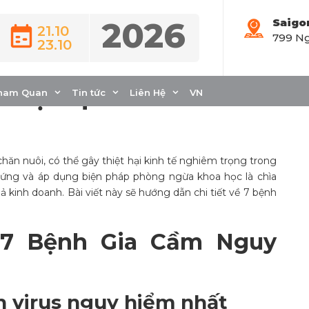
2026
Saigo
21.10
799 Ng
23.10
 trên gia cầm và giải
 hiệu quả
ham Quan
Tin tức
Liên Hệ
VN
chăn nuôi, có thể gây thiệt hại kinh tế nghiêm trọng trong
chứng và áp dụng biện pháp phòng ngừa khoa học là chìa
 kinh doanh. Bài viết này sẽ hướng dẫn chi tiết về 7 bệnh
 7 Bệnh Gia Cầm Nguy
 virus nguy hiểm nhất