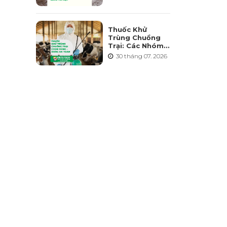
Điểm Và Những
Sai Lầm Cần
Tránh
Thuốc Khử
Trùng Chuồng
Trại: Các Nhóm
Hoạt Chất, Cách
30 tháng 07. 2026
Chọn Và Lưu Ý
An Toàn