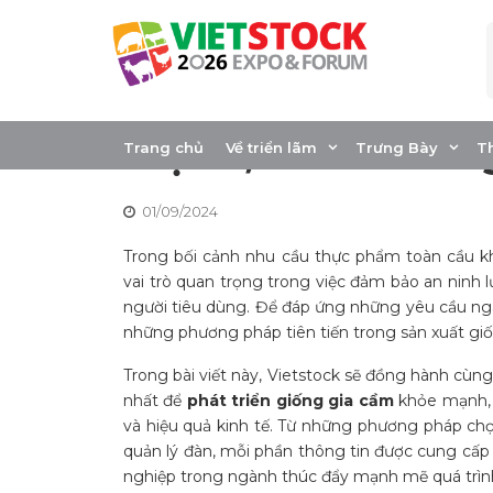
Skip
to
content
Bí quyết sản xuấ
mạnh, sinh trưởn
Trang chủ
Về triển lãm
Trưng Bày
T
01/09/2024
Trong bối cảnh nhu cầu thực phẩm toàn cầu 
vai trò quan trọng trong việc đảm bảo an ninh 
người tiêu dùng. Để đáp ứng những yêu cầu ngà
những phương pháp tiên tiến trong sản xuất giố
Trong bài viết này, Vietstock sẽ đồng hành cùng 
nhất để
phát triển giống gia cầm
khỏe mạnh, 
và hiệu quả kinh tế. Từ những phương pháp chọn
quản lý đàn, mỗi phần thông tin được cung cấp 
nghiệp trong ngành thúc đẩy mạnh mẽ quá trìn