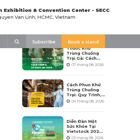
n Exhibition & Convention Center - SECC
uyen Van Linh, HCMC, Vietnam
LATEST NEWS
Search
Subscribe
Book a stand
Thuốc Khử
Trùng Chuồng
Trại Gà: Cách
Chọn, Pha Và Sử
07 tháng 08. 2026
Dụng An Toàn
Cách Phun Khử
Trùng Chuồng
Trại: Quy Trình,
Tần Suất Và Lưu
04 tháng 08. 2026
Ý Khi Sử Dụng
Diễn Đàn Một
Sức Khỏe Tại
Vietstock 2026:
Hướng Tới Phát
03 tháng 08. 2026