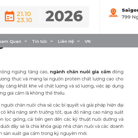
2026
Saigo
21.10
799 Ng
23.10
t giống gia cầm khỏe
g tốt
ham Quan
Tin tức
Liên Hệ
VN
không ngừng tăng cao,
ngành chăn nuôi gia cầm
đóng
lương thực và mang lại nguồn protein chất lượng cao cho
y càng khắt khe về chất lượng và số lượng, việc áp dụng
ng gia cầm là không thể thiếu.
người chăn nuôi chia sẻ các bí quyết và giải pháp hiện đại
có khả năng sinh trưởng tốt, qua đó nâng cao năng suất
 lọc giống, cải tiến gen đến các kỹ thuật nuôi dưỡng và
dưới đây sẽ là chìa khóa giúp nhà chăn nuôi và các doanh
h sản xuất gia cầm trong kỷ nguyên mới.