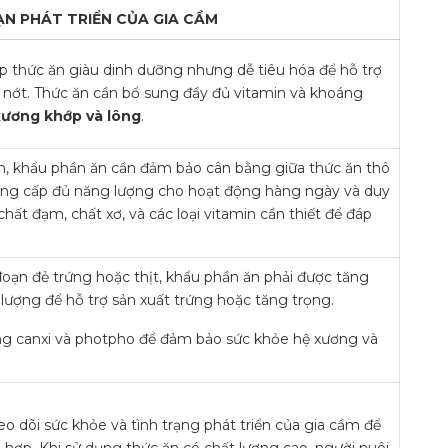
N PHÁT TRIỂN CỦA GIA CẦM
ấp thức ăn giàu dinh dưỡng nhưng dễ tiêu hóa để hỗ trợ
n nớt. Thức ăn cần bổ sung đầy đủ vitamin và khoáng
 xương khớp và lông
.
h, khẩu phần ăn cần đảm bảo cân bằng giữa thức ăn thô
cung cấp đủ năng lượng cho hoạt động hàng ngày và duy
chất đạm, chất xơ, và các loại vitamin cần thiết để đáp
đoạn đẻ trứng hoặc thịt, khẩu phần ăn phải được tăng
lượng để hỗ trợ sản xuất trứng hoặc tăng trọng.
ng canxi và photpho để đảm bảo sức khỏe hệ xương và
o dõi sức khỏe và tình trạng phát triển của gia cầm để
 hợp. Khi sử dụng thức ăn có chất lượng cao, người nuôi