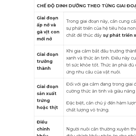
CHẾ ĐỘ DINH DƯỠNG THEO TỪNG GIAI ĐOẠ
Giai đoạn
Trong giai đoạn này, cần cung c
ấp nở và
sự phát triển của hệ tiêu hóa no
gà vịt con
chất để thúc đẩy
sự phát triển
mới nở
Khi gia cầm bắt đầu trưởng thàn
Giai đoạn
xanh và thức ăn tinh. Điều này 
trưởng
trì sức khỏe tốt. Thức ăn phải đủ 
thành
ứng nhu cầu của vật nuôi.
Đối với gia cầm đang trong giai 
Giai đoạn
cường thức ăn tinh và giàu năng 
sản xuất
trứng
Đặc biệt, cần chú ý đến hàm lượ
hoặc thịt
chất lượng vỏ trứng.
Điều
chỉnh
Người nuôi cần thường xuyên the
khẩu
điều chỉnh khẩu phần ăn cho phù