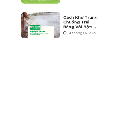
Triển Ngành
Chăn Nuôi Bền
Vững
Cách Khử Trùng
Chuồng Trại
Bằng Vôi Bột:
Cách Rải, Thời
31 tháng 07. 2026
Điểm Và Những
Sai Lầm Cần
Tránh