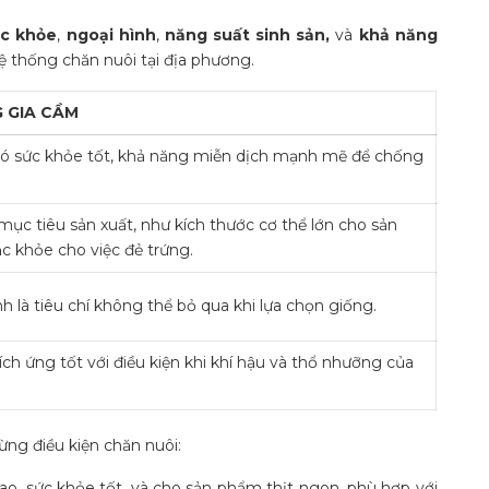
c khỏe
,
ngoại hình
,
năng suất sinh sản,
và
khả năng
ệ thống chăn nuôi tại địa phương.
G GIA CẦM
ó sức khỏe tốt, khả năng miễn dịch mạnh mẽ để chống
mục tiêu sản xuất, như kích thước cơ thể lớn cho sản
c khỏe cho việc đẻ trứng.
h là tiêu chí không thể bỏ qua khi lựa chọn giống.
ch ứng tốt với điều kiện khi khí hậu và thổ nhưỡng của
ừng điều kiện chăn nuôi:
cao, sức khỏe tốt, và cho sản phẩm thịt ngon, phù hợp với