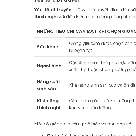
Yếu tố di truyền
giữ vai trò quyết định đến
sứ
thích nghi
với điều kiện môi trường cũng như h
NHỮNG TIÊU CHÍ CẦN ĐẠT KHI CHỌN GIỐN
Giống gia cầm được chọn cần c
Sức khỏe
lại bệnh tật.
Đặc điểm hình thể phù hợp với 
Ngoại hình
xuất thịt hoặc khung xương chắ
Năng suất
Khả năng sinh sản cao và ổn địn
sinh sản
Khả năng
Cần chọn giống có khả năng thí
thích nghi
khu vực nuôi dưỡng.
Một số giống gia cầm phổ biến và phù hợp với t
Gà ta
: Nổi tiếng với khả năng thích nghi 