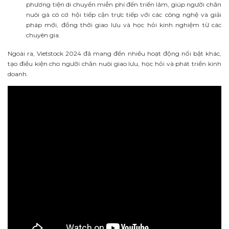
phương tiện di chuyển miễn phí đến triển lãm, giúp người chăn
nuôi gà có cơ hội tiếp cận trực tiếp với các công nghệ và giải
pháp mới, đồng thời giao lưu và học hỏi kinh nghiệm từ các
chuyên gia.
Ngoài ra, Vietstock 2024 đã mang đến
nhiều hoạt động nổi bật khác,
tạo điều kiện cho người chăn nuôi giao lưu, học hỏi và phát triển kinh
doanh.