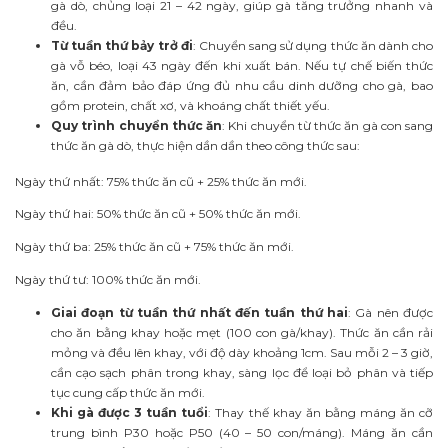
gà dò, chủng loại 21 – 42 ngày, giúp gà tăng trưởng nhanh và
đều.
Từ tuần thứ bảy trở đi
: Chuyển sang sử dụng thức ăn dành cho
gà vỗ béo, loại 43 ngày đến khi xuất bán. Nếu tự chế biến thức
ăn, cần đảm bảo đáp ứng đủ nhu cầu dinh dưỡng cho gà, bao
gồm protein, chất xơ, và khoáng chất thiết yếu.
Quy trình chuyển thức ăn
: Khi chuyển từ thức ăn gà con sang
thức ăn gà dò, thực hiện dần dần theo công thức sau:
Ngày thứ nhất: 75% thức ăn cũ + 25% thức ăn mới.
Ngày thứ hai: 50% thức ăn cũ + 50% thức ăn mới.
Ngày thứ ba: 25% thức ăn cũ + 75% thức ăn mới.
Ngày thứ tư: 100% thức ăn mới.
Giai đoạn từ tuần thứ nhất đến tuần thứ hai
: Gà nên được
cho ăn bằng khay hoặc mẹt (100 con gà/khay). Thức ăn cần rải
mỏng và đều lên khay, với độ dày khoảng 1cm. Sau mỗi 2 – 3 giờ,
cần cạo sạch phân trong khay, sàng lọc để loại bỏ phân và tiếp
tục cung cấp thức ăn mới.
Khi gà được 3 tuần tuổi
: Thay thế khay ăn bằng máng ăn cỡ
trung bình P30 hoặc P50 (40 – 50 con/máng). Máng ăn cần