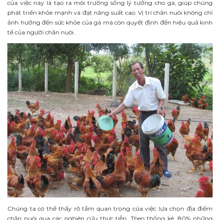
của việc này là tạo ra môi trường sống lý tưởng cho gà, giúp chúng
phát triển khỏe mạnh và đạt năng suất cao. Vị trí chăn nuôi không chỉ
ảnh hưởng đến sức khỏe của gà mà còn quyết định đến hiệu quả kinh
tế của người chăn nuôi.
Chúng ta có thể thấy rõ tầm quan trọng của việc lựa chọn địa điểm
chăn nuôi qua các nghiên cứu thực tiễn. Theo thống kê, 80% những