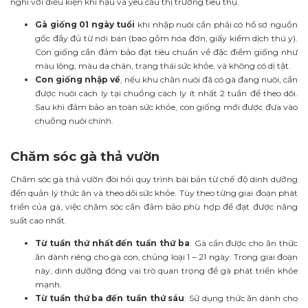
nghi với điều kiện khí hậu và yêu cầu thị trường tiêu thụ.
Gà giống 01 ngày tuổi
khi nhập nuôi cần phải có hồ sơ nguồn
gốc đầy đủ từ nơi bán (bao gồm hóa đơn, giấy kiểm dịch thú y).
Con giống cần đảm bảo đạt tiêu chuẩn về đặc điểm giống như
màu lông, màu da chân, trạng thái sức khỏe, và không có dị tật.
Con giống nhập về
, nếu khu chăn nuôi đã có gà đang nuôi, cần
được nuôi cách ly tại chuồng cách ly
ít nhất 2 tuần để theo dõi.
Sau khi đảm bảo an toàn sức khỏe, con giống mới được đưa vào
chuồng nuôi chính.
Chăm sóc gà thả vườn
Chăm sóc gà thả vườn đòi hỏi quy trình bài bản từ chế độ dinh dưỡng
đến quản lý thức ăn và theo dõi sức khỏe. Tùy theo từng giai đoạn phát
triển của gà, việc chăm sóc cần đảm bảo phù hợp để đạt được năng
suất cao nhất.
Từ tuần thứ nhất đến tuần thứ ba
: Gà cần được cho ăn thức
ăn dành riêng cho gà con, chủng loại 1 – 21 ngày. Trong giai đoạn
này, dinh dưỡng đóng vai trò quan trọng để gà phát triển khỏe
mạnh.
Từ tuần thứ ba đến tuần thứ sáu
: Sử dụng thức ăn dành cho