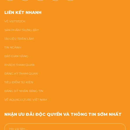
LIÊN KẾT NHANH
VỀ VIETSTOCK
SẢN PHẨM TRƯNG BÀY
TÀI LIỆU TRIỂN LÃM
TIN NGÀNH
ĐẶT GIAN HÀNG
KHÁCH THAM QUAN
ĐĂNG KÝ THAM QUAN
TIÊU ĐIỂM SỰ KIỆN
ĐĂNG KÝ NHẬN BẢNG TIN
VỀ AQUACULTURE VIỆT NAM
NHẬN ƯU ĐÃI ĐỘC QUYỀN VÀ THÔNG TIN SỚM NHẤT