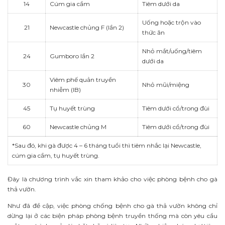
14
Cúm gia cầm
Tiêm dưới da
Uống hoặc trộn vào
21
Newcastle chủng F (lần 2)
thức ăn
Nhỏ mắt/uống/tiêm
24
Gumboro lần 2
dưới da
Viêm phế quản truyền
30
Nhỏ mũi/miệng
nhiễm (IB)
45
Tụ huyết trùng
Tiêm dưới cổ/trong đùi
60
Newcastle chủng M
Tiêm dưới cổ/trong đùi
*Sau đó, khi gà được 4 – 6 tháng tuổi thì tiêm nhắc lại Newcastle,
cúm gia cầm, tụ huyết trùng.
Đây là chương trình vắc xin tham khảo cho việc phòng bệnh cho gà
thả vườn.
Như đã đề cập, việc phòng chống bệnh cho gà thả vườn không chỉ
dừng lại ở các biện pháp phòng bệnh truyền thống mà còn yêu cầu