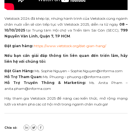
Vietstock 2024 đã khép lại, nhưng hành trình của Vietstock cùng ngành
chăn nuôi vẫn sẽ còn tiếp tục với Vietstock 2025, diễn ra từ ngày
08 –
10/10/2025
tại Trung tâm Hội chợ và Triển lãm Sài Gòn (SECC),
799
Nguyễn Văn Linh, Quận 7, TP HCM
.
Đặt gian hàng:
https://www.vietstock.org/dat-gian-hang/
Nếu bạn cần giải đáp thông tin liên quan đến triển lãm, hãy
liên hệ với chúng tôi:
Đặt Gian Hàng:
Ms. Sophie Nguyen –
Sophie.Nguyen@informa.com
Hỗ Trợ Tham Quan:
Ms. Phuong –
phuong.c@informa.com
Hỗ Trợ Truyền Thông & Marketing:
Ms. Anita Pham –
anita.pham@informa.com
Hãy tham gia Vietstock 2025 để nâng cao kiến thức, mở rộng mạng
lưới và khám phá các cơ hội mới trong ngành chăn nuôi gà!
Chia sẻ: