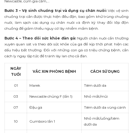
Newcastle, cúm gia cầm,…
Bước 3
– Vệ sinh chuồng trại và dụng cụ chăn nuôi:
Việc vệ sinh
chuồng trại cần được thực hiện đều đặn, bao gồm khử trùng chuồng
nuôi, làm sạch các dụng cụ chăn nuôi và định kỳ thay đổi lớp độn
chuồng để giảm thiểu nguy cơ lây nhiễm mầm bệnh.
Bước 4
– Theo dõi sức khỏe đàn gà:
Người chăn nuôi cần thường
xuyên quan sát và theo dõi sức khỏe của gà để kịp thời phát hiện các
dấu hiệu bất thường. Đối với những con gà có triệu chứng bệnh, cần
cách ly ngay lập tức để tránh lây lan cho cả đàn.
NGÀY
VẮC XIN PHÒNG BỆNH
CÁCH SỬ DỤNG
TUỔI
01
Marek
Tiêm dưới da
03
Newcastle chủng F (lần 1)
Nhỏ mắt/mũi
07
Đậu gà
Tiêm dưới da vùng cánh
Nhỏ mắt/uống/tiêm
10
Gumboro lần 1
dưới da