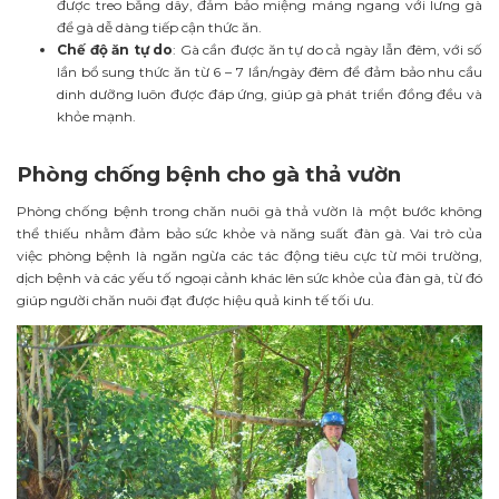
được treo bằng dây, đảm bảo miệng máng ngang với lưng gà
để gà dễ dàng tiếp cận thức ăn.
Chế độ ăn tự do
: Gà cần được ăn tự do cả ngày lẫn đêm, với số
lần bổ sung thức ăn từ 6 – 7 lần/ngày đêm để đảm bảo nhu cầu
dinh dưỡng luôn được đáp ứng, giúp gà phát triển đồng đều và
khỏe mạnh.
Phòng chống bệnh cho gà thả vườn
Phòng chống bệnh trong chăn nuôi gà thả vườn là một bước không
thể thiếu nhằm đảm bảo sức khỏe và năng suất đàn gà. Vai trò của
việc phòng bệnh là ngăn ngừa các tác động tiêu cực từ môi trường,
dịch bệnh và các yếu tố ngoại cảnh khác lên sức khỏe của đàn gà, từ đó
giúp người chăn nuôi đạt được hiệu quả kinh tế tối ưu.