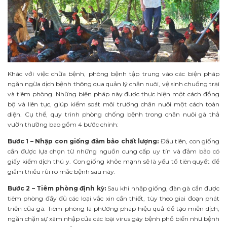
Khác với việc chữa bệnh, phòng bệnh tập trung vào các biện pháp
ngăn ngừa dịch bệnh thông qua quản lý chăn nuôi, vệ sinh chuồng trại
và tiêm phòng. Những biện pháp này được thực hiện một cách đồng
bộ và liên tục, giúp kiểm soát môi trường chăn nuôi một cách toàn
diện. Cụ thể, quy trình phòng chống bệnh trong chăn nuôi gà thả
vườn thường bao gồm 4 bước chính:
Bước 1
– Nhập con giống đảm bảo chất lượng:
Đầu tiên, con giống
cần được lựa chọn từ những nguồn cung cấp uy tín và đảm bảo có
giấy kiểm dịch thú y. Con giống khỏe mạnh sẽ là yếu tố tiên quyết để
giảm thiểu rủi ro mắc bệnh sau này.
Bước 2 – Tiêm phòng định kỳ:
Sau khi nhập giống, đàn gà cần được
tiêm phòng đầy đủ các loại vắc xin cần thiết, tùy theo giai đoạn phát
triển của gà. Tiêm phòng là phương pháp hiệu quả để tạo miễn dịch,
ngăn chặn sự xâm nhập của các loại virus gây bệnh phổ biến như bệnh