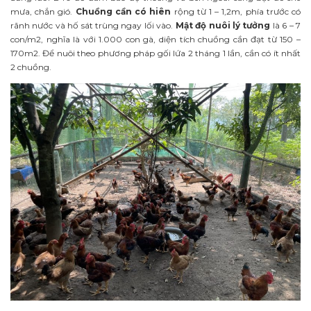
mưa, chắn gió.
Chuồng cần có hiên
rộng từ 1 – 1,2m, phía trước có
rãnh nước và hố sát trùng ngay lối vào.
Mật độ nuôi lý tưởng
là 6 – 7
con/m2, nghĩa là với 1.000 con gà, diện tích chuồng cần đạt từ 150 –
170m2. Để nuôi theo phương pháp gối lứa 2 tháng 1 lần, cần có ít nhất
2 chuồng.