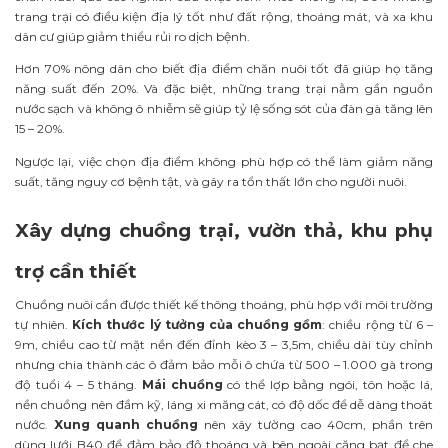
trang trại có điều kiện địa lý tốt như đất rộng, thoáng mát, và xa khu
dân cư giúp giảm thiểu rủi ro dịch bệnh.
Hơn 70% nông dân cho biết địa điểm chăn nuôi tốt đã giúp họ tăng
năng suất đến 20%. Và đặc biệt, những trang trại nằm gần nguồn
nước sạch và không ô nhiễm sẽ giúp tỷ lệ sống sót của đàn gà tăng lên
15 – 20%.
Ngược lại, việc chọn địa điểm không phù hợp có thể làm giảm năng
suất, tăng nguy cơ bệnh tật, và gây ra tổn thất lớn cho người nuôi.
Xây dựng chuồng trại, vườn thả, khu phụ
trợ cần thiết
Chuồng nuôi cần được thiết kế thông thoáng, phù hợp với môi trường
tự nhiên.
Kích thước lý tưởng của chuồng gồm
: chiều rộng từ 6 –
9m, chiều cao từ mặt nền đến đỉnh kèo 3 – 3,5m, chiều dài tùy chỉnh
nhưng chia thành các ô đảm bảo mỗi ô chứa từ 500 – 1.000 gà trong
độ tuổi 4 – 5 tháng.
Mái chuồng
có thể lợp bằng ngói, tôn hoặc lá,
nền chuồng nên đầm kỹ, láng xi măng cát, có độ dốc để dễ dàng thoát
nước.
Xung quanh chuồng
nên xây tường cao 40cm, phần trên
dùng lưới B40 để đảm bảo độ thoáng và bên ngoài căng bạt để che