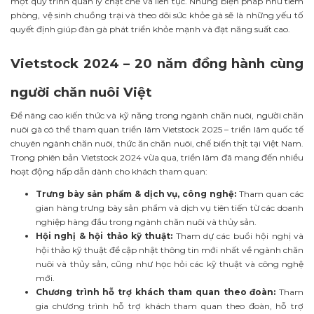
một quy trình quản lý chặt chẽ và liên tục. Những biện pháp như tiêm
phòng, vệ sinh chuồng trại và theo dõi sức khỏe gà sẽ là những yếu tố
quyết định giúp đàn gà phát triển khỏe mạnh và đạt năng suất cao.
Vietstock 2024 – 20 năm đồng hành cùng
người chăn nuôi Việt
Để nâng cao kiến thức và kỹ năng trong ngành chăn nuôi, người chăn
nuôi gà có thể tham quan triển lãm Vietstock 2025 – triển lãm quốc tế
chuyên ngành chăn nuôi, thức ăn chăn nuôi, chế biến thịt tại Việt Nam.
Trong phiên bản Vietstock 2024 vừa qua, triển lãm đã mang đến nhiều
hoạt động hấp dẫn dành cho khách tham quan:
Trưng bày sản phẩm & dịch vụ, công nghệ:
Tham quan các
gian hàng trưng bày sản phẩm và dịch vụ tiên tiến từ các doanh
nghiệp hàng đầu trong ngành chăn nuôi và thủy sản.
Hội nghị & hội thảo kỹ thuật:
Tham dự các buổi hội nghị và
hội thảo kỹ thuật để cập nhật thông tin mới nhất về ngành chăn
nuôi và thủy sản, cũng như học hỏi các kỹ thuật và công nghệ
mới.
Chương trình hỗ trợ khách tham quan theo đoàn:
Tham
gia chương trình hỗ trợ khách tham quan theo đoàn, hỗ trợ