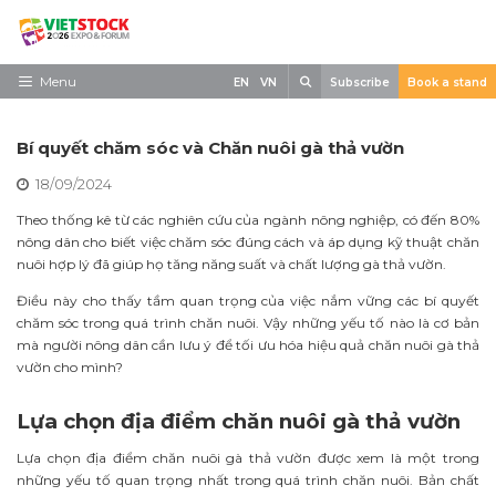
Skip
to
content
Search
Menu
EN
VN
Subscribe
Book a stand
Trang chủ
Bí quyết chăm sóc và Chăn nuôi gà thả vườn
Về triển lãm
18/09/2024
Trưng Bày
Theo thống kê từ các nghiên cứu của ngành nông nghiệp, có đến 80%
nông dân cho biết việc chăm sóc đúng cách và áp dụng kỹ thuật chăn
Tham Quan
nuôi hợp lý đã giúp họ tăng năng suất và chất lượng gà thả vườn.
Tin tức
Điều này cho thấy tầm quan trọng của việc nắm vững các bí quyết
chăm sóc trong quá trình chăn nuôi. Vậy những yếu tố nào là cơ bản
Liên Hệ
mà người nông dân cần lưu ý để tối ưu hóa hiệu quả chăn nuôi gà thả
vườn cho mình?
Lựa chọn địa điểm chăn nuôi gà thả vườn
Lựa chọn địa điểm chăn nuôi gà thả vườn được xem là một trong
những yếu tố quan trọng nhất trong quá trình chăn nuôi. Bản chất