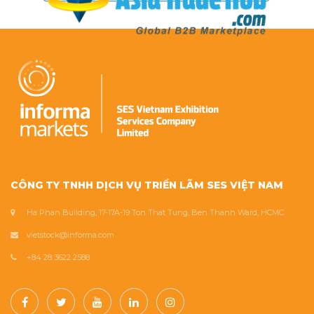
CÔNG TY TNHH DỊCH VỤ TRIỂN LÃM SES VIỆT NAM
Ha Phan Building, 17-17A-19 Ton That Tung, Ben Thanh Ward, HCMC
vietstock@informa.com
+84 28 3622 2588