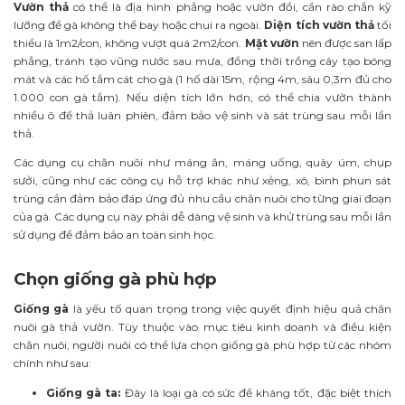
Vườn thả
có thể là địa hình phẳng hoặc vườn đồi, cần rào chắn kỹ
lưỡng để gà không thể bay hoặc chui ra ngoài.
Diện tích vườn thả
tối
thiểu là 1m2/con, không vượt quá 2m2/con.
Mặt vườn
nên được san lấp
phẳng, tránh tạo vũng nước sau mưa, đồng thời trồng cây tạo bóng
mát và các hố tắm cát cho gà (1 hố dài 15m, rộng 4m, sâu 0,3m đủ cho
1.000 con gà tắm). Nếu diện tích lớn hơn, có thể chia vườn thành
nhiều ô để thả luân phiên, đảm bảo vệ sinh và sát trùng sau mỗi lần
thả.
Các dụng cụ chăn nuôi như máng ăn, máng uống, quây úm, chụp
sưởi, cũng như các công cụ hỗ trợ khác như xẻng, xô, bình phun sát
trùng cần đảm bảo đáp ứng đủ nhu cầu chăn nuôi cho từng giai đoạn
của gà. Các dụng cụ này phải dễ dàng vệ sinh và khử trùng sau mỗi lần
sử dụng để đảm bảo an toàn sinh học.
Chọn giống gà phù hợp
Giống gà
là yếu tố quan trọng trong việc quyết định hiệu quả chăn
nuôi gà thả vườn. Tùy thuộc vào mục tiêu kinh doanh và điều kiện
chăn nuôi, người nuôi có thể lựa chọn giống gà phù hợp từ các nhóm
chính như sau:
Giống gà ta:
Đây là loại gà có sức đề kháng tốt, đặc biệt thích