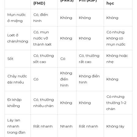
(PRRS)
Phi (ASF)
(FMD)
học
Mụn nước
Có, điển
Không
Không
Không
ở miệng
hình
Có, mụn
Có nhưng
Loét ở
nước vỡ
Không
Không
không có
chân/móng
thành loét
mụn nước
Có, thường
Có, thường
Không hoặc
Sốt
Có
sốt cao
rất cao
nhẹ
Không
Chảy nước
Không điển
Có
điển
Không
dãi nhiều
hình
hình
Có nhưng
Đi khập
Có, thường
Không
Không
thường 1–2
khiễng
nhiều chân
chân
Lây lan
nhanh
Rất nhanh
Nhanh
Rất nhanh
Không lây
trong đàn