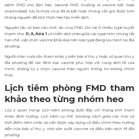
bệnh FMD cho đàn heo. Vaccine FMD thường là vaccine bất hoạt
(inactivated), tức là chứa virus đã bị bất hoạt nhưng vẫn giữ được tính
kháng nguyên để kích thích heo tạo miễn dịch.
Nguyên tắc cơ bản cần nhớ: do virus FMD tồn tại ở nhiều type huyết
thanh như
O, A, Asia 1
và miễn dịch chéo giữa các type nhìn chung rất
hạn chế, việc chọn vaccine phải dựa trên loại type đang lưu hành tại địa
phương.
Người chăn nuôi cần tham khảo ý kiến bác sĩ thú y hoặc cơ quan thú y
địa phương để xác định loại vaccine phù hợp với vùng dịch tễ của
mình, không tự ý chọn vaccine theo nguồn thông tin không chính
thức.
Lịch tiêm phòng FMD tham
khảo theo từng nhóm heo
Lưu ý quan trọng: Lịch tiêm phòng dưới đây chỉ mang tính tham
khảo định hướng. Lịch tiêm cụ thể, khoảng cách giữa các mũi và
thời điểm tiêm nhắc lại cần được xây dựng và điều chỉnh theo hướng
dẫn của bác sĩ thú y, nhà sản xuất vaccine và điều kiện dịch tễ địa
phương.