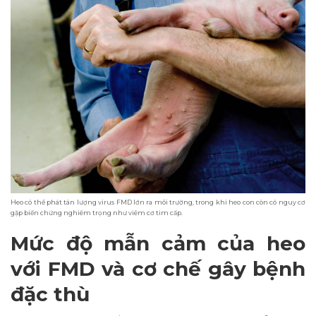
Heo có thể phát tán lượng virus FMD lớn ra môi trường, trong khi heo con còn có nguy cơ
gặp biến chứng nghiêm trọng như viêm cơ tim cấp.
Mức độ mẫn cảm của heo
với FMD và cơ chế gây bệnh
đặc thù