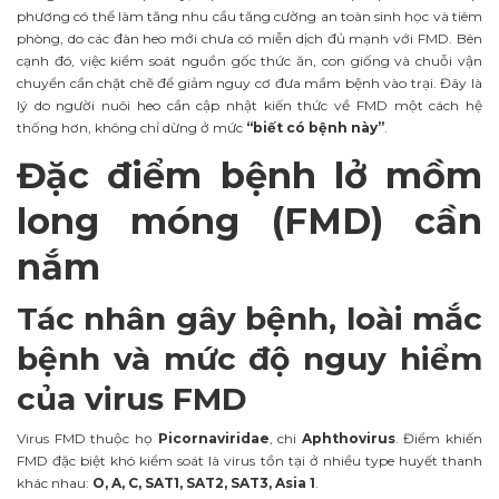
phương có thể làm tăng nhu cầu tăng cường an toàn sinh học và tiêm
phòng, do các đàn heo mới chưa có miễn dịch đủ mạnh với FMD. Bên
cạnh đó, việc kiểm soát nguồn gốc thức ăn, con giống và chuỗi vận
chuyển cần chặt chẽ để giảm nguy cơ đưa mầm bệnh vào trại. Đây là
lý do người nuôi heo cần cập nhật kiến thức về FMD một cách hệ
thống hơn, không chỉ dừng ở mức
“biết có bệnh này”
.
Đặc điểm bệnh lở mồm
long móng (FMD) cần
nắm
Tác nhân gây bệnh, loài mắc
bệnh và mức độ nguy hiểm
của virus FMD
Virus FMD thuộc họ
Picornaviridae
, chi
Aphthovirus
. Điểm khiến
FMD đặc biệt khó kiểm soát là virus tồn tại ở nhiều type huyết thanh
khác nhau:
O, A, C, SAT1, SAT2, SAT3, Asia 1
.