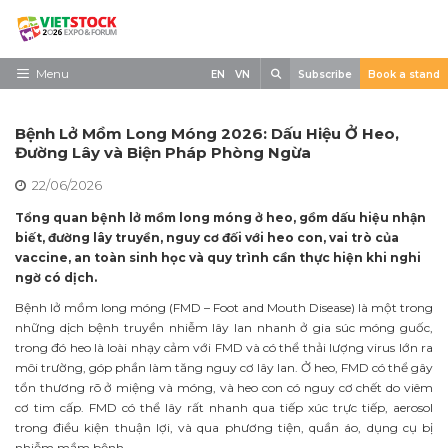
Skip
to
content
Search
Menu
EN
VN
Subscribe
Book a stand
Trang chủ
Bệnh Lở Mồm Long Móng 2026: Dấu Hiệu Ở Heo,
Về triển lãm
Đường Lây và Biện Pháp Phòng Ngừa
22/06/2026
Trưng Bày
Tổng quan bệnh lở mồm long móng ở heo, gồm dấu hiệu nhận
Tham Quan
biết, đường lây truyền, nguy cơ đối với heo con, vai trò của
vaccine, an toàn sinh học và quy trình cần thực hiện khi nghi
Tin tức
ngờ có dịch.
Liên Hệ
Bệnh lở mồm long móng (FMD – Foot and Mouth Disease) là một trong
những dịch bệnh truyền nhiễm lây lan nhanh ở gia súc móng guốc,
trong đó heo là loài nhạy cảm với FMD và có thể thải lượng virus lớn ra
môi trường, góp phần làm tăng nguy cơ lây lan. Ở heo, FMD có thể gây
tổn thương rõ ở miệng và móng, và heo con có nguy cơ chết do viêm
cơ tim cấp. FMD có thể lây rất nhanh qua tiếp xúc trực tiếp, aerosol
trong điều kiện thuận lợi, và qua phương tiện, quần áo, dụng cụ bị
nhiễm mầm bệnh.