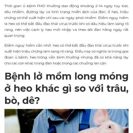
Thời gian ủ bệnh FMD thường dao động khoảng 2–14 ngày tùy loài,
liều nhiễm, đường lây và tình trạng miễn dịch của đàn; ở heo, triệu
chứng có thể xuất hiện chỉ sau vài ngày phơi nhiễm. Điểm nguy hiểm
là heo có thể bắt đầu đào thải virus trước khi có dấu hiệu lâm sàng rõ
ràng, nên việc cách ly heo mới nhập và theo dõi đàn hằng ngày rất
quan trọng.
Điểm nguy hiểm cần nhớ: heo có thể bắt đầu đào thải virus trước khi
xuất hiện triệu chứng lâm sàng rõ ràng. Điều này có nghĩa là trong giai
đoạn ủ bệnh, heo trông vẫn bình thường nhưng đã có khả năng lây
cho các con khác trong đàn hoặc trong các chuồng lân cận.
Bệnh lở mồm long móng
ở heo khác gì so với trâu,
bò, dê?