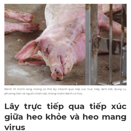
Bệnh lở mồm long móng có thể lây nhanh qua tiếp xúc trực tiếp, dịch tiết, dụng cụ,
phương tiện và người chăm sóc mang mầm bệnh cơ học.
Lây trực tiếp qua tiếp xúc
giữa heo khỏe và heo mang
virus