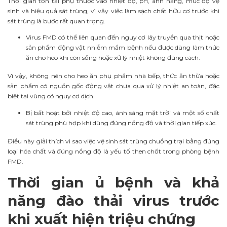
Thời gian tồn tại phụ thuộc vào nhiệt độ, pH, ánh nắng, mức độ vệ
sinh và hiệu quả sát trùng, vì vậy việc làm sạch chất hữu cơ trước khi
sát trùng là bước rất quan trọng.
Virus FMD có thể liên quan đến nguy cơ lây truyền qua thịt hoặc
sản phẩm động vật nhiễm mầm bệnh nếu được dùng làm thức
ăn cho heo khi còn sống hoặc xử lý nhiệt không đúng cách.
Vì vậy, không nên cho heo ăn phụ phẩm nhà bếp, thức ăn thừa hoặc
sản phẩm có nguồn gốc động vật chưa qua xử lý nhiệt an toàn, đặc
biệt tại vùng có nguy cơ dịch.
Bị bất hoạt bởi nhiệt độ cao, ánh sáng mặt trời và một số chất
sát trùng phù hợp khi dùng đúng nồng độ và thời gian tiếp xúc.
Điều này giải thích vì sao việc vệ sinh sát trùng chuồng trại bằng đúng
loại hóa chất và đúng nồng độ là yếu tố then chốt trong phòng bệnh
FMD.
Thời gian ủ bệnh và khả
năng đào thải virus trước
khi xuất hiện triệu chứng