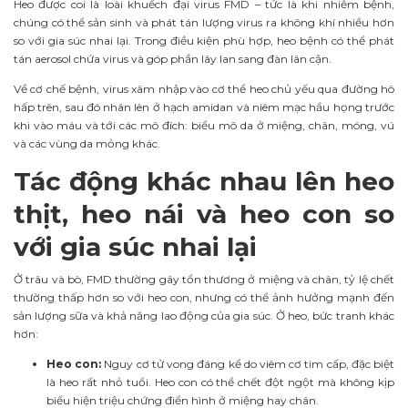
Heo được coi là loài khuếch đại virus FMD – tức là khi nhiễm bệnh,
chúng có thể sản sinh và phát tán lượng virus ra không khí nhiều hơn
so với gia súc nhai lại. Trong điều kiện phù hợp, heo bệnh có thể phát
tán aerosol chứa virus và góp phần lây lan sang đàn lân cận.
Về cơ chế bệnh, virus xâm nhập vào cơ thể heo chủ yếu qua đường hô
hấp trên, sau đó nhân lên ở hạch amidan và niêm mạc hầu họng trước
khi vào máu và tới các mô đích: biểu mô da ở miệng, chân, móng, vú
và các vùng da mỏng khác.
Tác động khác nhau lên heo
thịt, heo nái và heo con so
với gia súc nhai lại
Ở trâu và bò, FMD thường gây tổn thương ở miệng và chân, tỷ lệ chết
thường thấp hơn so với heo con, nhưng có thể ảnh hưởng mạnh đến
sản lượng sữa và khả năng lao động của gia súc. Ở heo, bức tranh khác
hơn:
Heo con:
Nguy cơ tử vong đáng kể do viêm cơ tim cấp, đặc biệt
là heo rất nhỏ tuổi. Heo con có thể chết đột ngột mà không kịp
biểu hiện triệu chứng điển hình ở miệng hay chân.