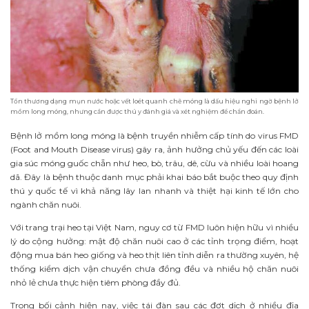
Tổn thương dạng mụn nước hoặc vết loét quanh chẽ móng là dấu hiệu nghi ngờ bệnh lở
mồm long móng, nhưng cần được thú y đánh giá và xét nghiệm để chẩn đoán.
Bệnh lở mồm long móng là bệnh truyền nhiễm cấp tính do virus FMD
(Foot and Mouth Disease virus) gây ra, ảnh hưởng chủ yếu đến các loài
gia súc móng guốc chẵn như heo, bò, trâu, dê, cừu và nhiều loài hoang
dã. Đây là bệnh thuộc danh mục phải khai báo bắt buộc theo quy định
thú y quốc tế vì khả năng lây lan nhanh và thiệt hại kinh tế lớn cho
ngành chăn nuôi.
Với trang trại heo tại Việt Nam, nguy cơ từ FMD luôn hiện hữu vì nhiều
lý do cộng hưởng: mật độ chăn nuôi cao ở các tỉnh trọng điểm, hoạt
động mua bán heo giống và heo thịt liên tỉnh diễn ra thường xuyên, hệ
thống kiểm dịch vận chuyển chưa đồng đều và nhiều hộ chăn nuôi
nhỏ lẻ chưa thực hiện tiêm phòng đầy đủ.
Trong bối cảnh hiện nay, việc tái đàn sau các đợt dịch ở nhiều địa