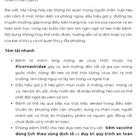
Bài viết này tổng hợp các thông tin quan trọng người chăn nuôi heo
cần nắm ở mức nhận diện và phòng ngừa: dấu hiệu gợi ý, đường lây
truyền thường gặp trong điều kiện trang trại, vai trò của vaccine và an
toàn sinh học, cùng các bước cần làm khi nghi ngờ có heo mắc bệnh.
Nội dung không thay thế chẩn đoán, hướng dẫn xử lý dịch hoặc tư vấn
của bác sĩ thú y và cơ quan thú y địa phương.
Tóm tắt nhanh
Bệnh lở mồm long móng do virus FMD thuộc họ
Picornaviridae
gây ra, ảnh hưởng đến tất cả gia súc móng
guốc chẵn, trong đó heo có thể thải lượng virus lớn ra môi
trường, làm tăng nguy cơ lây lan trong và ngoài trại.
Dấu hiệu gợi ý ở heo gồm mụn nước ở miệng, chân, móng và
vú; heo bỏ ăn, sốt, chảy nước dãi, đi khập khiễng; heo con có thể
chết đột ngột do viêm cơ tim.
Bệnh có thể lây qua tiếp xúc trực tiếp, aerosol trong điều kiện
thuận lợi, phương tiện vận chuyển, dụng cụ chăn nuôi, người
chăm sóc và thức ăn thừa/phụ phẩm có nguồn gốc động vật
chưa được xử lý nhiệt an toàn.
Phòng bệnh FMD cho heo dựa trên hai trụ cột:
tiêm vaccine
đúng lịch theo vùng dịch tễ
và
duy trì quy trình an toàn