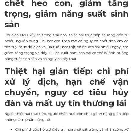
chết heo con, giảm tăng
trọng, giảm năng suất sinh
sản
Khi dịch FMD xảy ra trong trại heo, thiệt hại trực tiếp thường đến từ
nhiều nguồn cùng lúc: heo con theo mẹ có nguy cơ chết do viêm cơ
tim tùy mức độ dịch và lứa tuổi; heo thịt bỏ ăn kéo dài nhiều ngày làm
giảm tăng trọng và đẩy lùi lịch xuất bán; heo nái có thể bị ảnh hưởng
năng suất sinh sản và có nguy cơ sảy thai.
Thiệt hại gián tiếp: chi phí
xử lý dịch, hạn chế vận
chuyển, nguy cơ tiêu hủy
đàn và mất uy tín thương lái
Ngoài thiệt hại trực tiếp, người chăn nuôi còn chịu gánh nặng gián tiếp
không kém phần nặng nề:
Chi phí thuốc hỗ trợ điều trị, hóa chất sát trùng và nhân công xử