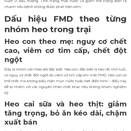
nuốt vì đau miệng. Tình trạng mất nước và giảm thể trạng diễn ra
nhanh nếu bệnh không được phát hiện sớm.
Dấu hiệu FMD theo từng
nhóm heo trong trại
Heo con theo mẹ: nguy cơ chết
cao, viêm cơ tim cấp, chết đột
ngột
Đây là nhóm cần theo dõi đặc biệt. Heo con, đặc biệt là heo rất nhỏ tuổi,
có nguy cơ chết đột ngột do viêm cơ tim cấp khi mắc FMD. Heo con có
thể chết mà không biểu hiện mụn nước hoặc loét điển hình – điều này
dễ bị nhầm với các nguyên nhân chết khác nếu không khám nghiệm
kỹ.
Heo cai sữa và heo thịt: giảm
tăng trọng, bỏ ăn kéo dài, chậm
xuất bán