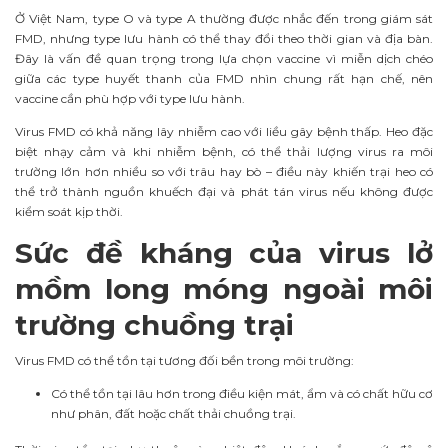
Ở Việt Nam, type O và type A thường được nhắc đến trong giám sát
FMD, nhưng type lưu hành có thể thay đổi theo thời gian và địa bàn.
Đây là vấn đề quan trọng trong lựa chọn vaccine vì miễn dịch chéo
giữa các type huyết thanh của FMD nhìn chung rất hạn chế, nên
vaccine cần phù hợp với type lưu hành.
Virus FMD có khả năng lây nhiễm cao với liều gây bệnh thấp. Heo đặc
biệt nhạy cảm và khi nhiễm bệnh, có thể thải lượng virus ra môi
trường lớn hơn nhiều so với trâu hay bò – điều này khiến trại heo có
thể trở thành nguồn khuếch đại và phát tán virus nếu không được
kiểm soát kịp thời.
Sức đề kháng của virus lở
mồm long móng ngoài môi
trường chuồng trại
Virus FMD có thể tồn tại tương đối bền trong môi trường:
Có thể tồn tại lâu hơn trong điều kiện mát, ẩm và có chất hữu cơ
như phân, đất hoặc chất thải chuồng trại.