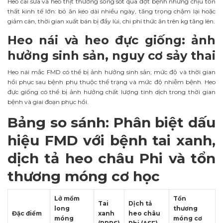
Heo cai sữa và heo thịt thường sống sót qua đợt bệnh nhưng chịu tổn
thất kinh tế lớn: bỏ ăn kéo dài nhiều ngày, tăng trọng chậm lại hoặc
giảm cân, thời gian xuất bán bị đẩy lùi, chi phí thức ăn trên kg tăng lên.
Heo nái và heo đực giống: ảnh
hưởng sinh sản, nguy cơ sảy thai
Heo nái mắc FMD có thể bị ảnh hưởng sinh sản; mức độ và thời gian
hồi phục sau bệnh phụ thuộc thể trạng và mức độ nhiễm bệnh. Heo
đực giống có thể bị ảnh hưởng chất lượng tinh dịch trong thời gian
bệnh và giai đoạn phục hồi.
Bảng so sánh: Phân biệt dấu
hiệu FMD với bệnh tai xanh,
dịch tả heo châu Phi và tổn
thương móng cơ học
Lở mồm
Tổn
Tai
Dịch tả
long
thương
Đặc điểm
xanh
heo châu
móng
móng cơ