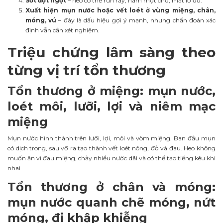
Sốt đột ngột
– heo có thể run rẩy, nằm một chỗ, mắt lờ đờ.
Xuất hiện mụn nước hoặc vết loét ở vùng miệng, chân,
móng, vú
– đây là dấu hiệu gợi ý mạnh, nhưng chẩn đoán xác
định vẫn cần xét nghiệm.
Triệu chứng lâm sàng theo
từng vị trí tổn thương
Tổn thương ở miệng: mụn nước,
loét môi, lưỡi, lợi và niêm mạc
miệng
Mụn nước hình thành trên lưỡi, lợi, môi và vòm miệng. Ban đầu mụn
có dịch trong, sau vỡ ra tạo thành vết loét nông, đỏ và đau. Heo không
muốn ăn vì đau miệng, chảy nhiều nước dãi và có thể tạo tiếng kêu khi
nhai.
Tổn thương ở chân và móng:
mụn nước quanh chẽ móng, nứt
móng, đi khập khiễng