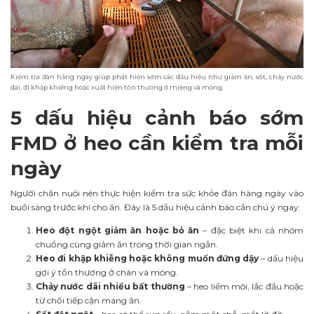
Kiểm tra đàn hằng ngày giúp phát hiện sớm các dấu hiệu như giảm ăn, sốt, chảy nước
dãi, đi khập khiễng hoặc xuất hiện tổn thương ở miệng và móng.
5 dấu hiệu cảnh báo sớm
FMD ở heo cần kiểm tra mỗi
ngày
Người chăn nuôi nên thực hiện kiểm tra sức khỏe đàn hàng ngày vào
buổi sáng trước khi cho ăn. Đây là 5 dấu hiệu cảnh báo cần chú ý ngay:
Heo đột ngột giảm ăn hoặc bỏ ăn
– đặc biệt khi cả nhóm
chuồng cùng giảm ăn trong thời gian ngắn.
Heo đi khập khiễng hoặc không muốn đứng dậy
– dấu hiệu
gợi ý tổn thương ở chân và móng.
Chảy nước dãi nhiều bất thường
– heo liếm môi, lắc đầu hoặc
từ chối tiếp cận máng ăn.