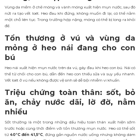
Vùng da mềm ở chẽ móng và vành móng xuất hiện mụn nước, sau đó
nứt ra tạo vết loét. Heo đau khi đứng, không muốn đi lại, có thể nằm
một chỗ liên tục. Trong trường hợp nặng, móng có thể bị long ra khỏi
đế.
Tổn thương ở vú và vùng da
mỏng ở heo nái đang cho con
bú
Heo nái xuất hiện mụn nước trên da vú, gây đau khi heo con bú. Nái có
thể từ chối cho con bú, dẫn đến heo con thiếu sữa và suy yếu nhanh.
Vết loét ở vú nếu không được vệ sinh sẽ dễ bội nhiễm vi khuẩn.
Triệu chứng toàn thân: sốt, bỏ
ăn, chảy nước dãi, lờ đờ, nằm
nhiều
Sốt thường là một trong những dấu hiệu toàn thân xuất hiện sớm
trước hoặc cùng thời điểm với tổn thương mụn nước. Heo có thể sốt
từ
40°C đến 41,5°C
, đứng gần nguồn nước uống nhưng không dám