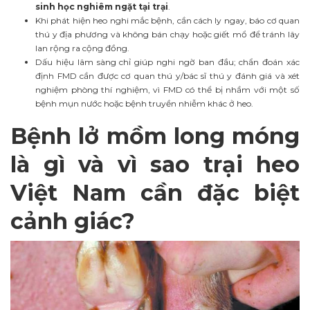
sinh học nghiêm ngặt tại trại
.
Khi phát hiện heo nghi mắc bệnh, cần cách ly ngay, báo cơ quan
thú y địa phương và không bán chạy hoặc giết mổ để tránh lây
lan rộng ra cộng đồng.
Dấu hiệu lâm sàng chỉ giúp nghi ngờ ban đầu; chẩn đoán xác
định FMD cần được cơ quan thú y/bác sĩ thú y đánh giá và xét
nghiệm phòng thí nghiệm, vì FMD có thể bị nhầm với một số
bệnh mụn nước hoặc bệnh truyền nhiễm khác ở heo.
Bệnh lở mồm long móng
là gì và vì sao trại heo
Việt Nam cần đặc biệt
cảnh giác?