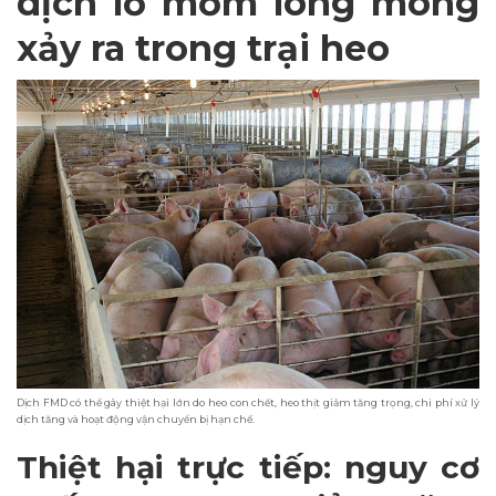
dịch lở mồm long móng
xảy ra trong trại heo
Dịch FMD có thể gây thiệt hại lớn do heo con chết, heo thịt giảm tăng trọng, chi phí xử lý
dịch tăng và hoạt động vận chuyển bị hạn chế.
Thiệt hại trực tiếp: nguy cơ