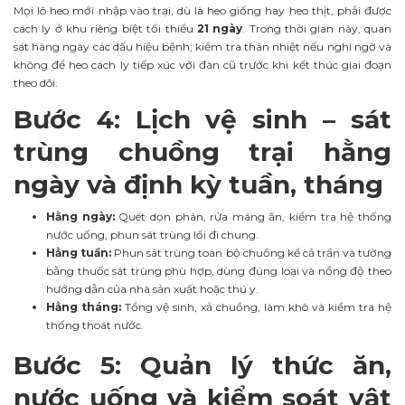
Mọi lô heo mới nhập vào trại, dù là heo giống hay heo thịt, phải được
cách ly ở khu riêng biệt tối thiểu
21 ngày
. Trong thời gian này, quan
sát hàng ngày các dấu hiệu bệnh, kiểm tra thân nhiệt nếu nghi ngờ và
không để heo cách ly tiếp xúc với đàn cũ trước khi kết thúc giai đoạn
theo dõi.
Bước 4: Lịch vệ sinh – sát
trùng chuồng trại hằng
ngày và định kỳ tuần, tháng
Hằng ngày:
Quét dọn phân, rửa máng ăn, kiểm tra hệ thống
nước uống, phun sát trùng lối đi chung.
Hằng tuần:
Phun sát trùng toàn bộ chuồng kể cả trần và tường
bằng thuốc sát trùng phù hợp, dùng đúng loại và nồng độ theo
hướng dẫn của nhà sản xuất hoặc thú y.
Hằng tháng:
Tổng vệ sinh, xả chuồng, làm khô và kiểm tra hệ
thống thoát nước.
Bước 5: Quản lý thức ăn,
nước uống và kiểm soát vật