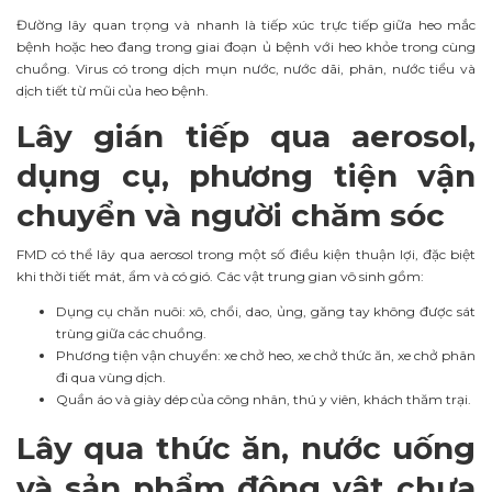
Đường lây quan trọng và nhanh là tiếp xúc trực tiếp giữa heo mắc
bệnh hoặc heo đang trong giai đoạn ủ bệnh với heo khỏe trong cùng
chuồng. Virus có trong dịch mụn nước, nước dãi, phân, nước tiểu và
dịch tiết từ mũi của heo bệnh.
Lây gián tiếp qua aerosol,
dụng cụ, phương tiện vận
chuyển và người chăm sóc
FMD có thể lây qua aerosol trong một số điều kiện thuận lợi, đặc biệt
khi thời tiết mát, ẩm và có gió. Các vật trung gian vô sinh gồm:
Dụng cụ chăn nuôi: xô, chổi, dao, ủng, găng tay không được sát
trùng giữa các chuồng.
Phương tiện vận chuyển: xe chở heo, xe chở thức ăn, xe chở phân
đi qua vùng dịch.
Quần áo và giày dép của công nhân, thú y viên, khách thăm trại.
Lây qua thức ăn, nước uống
và sản phẩm động vật chưa