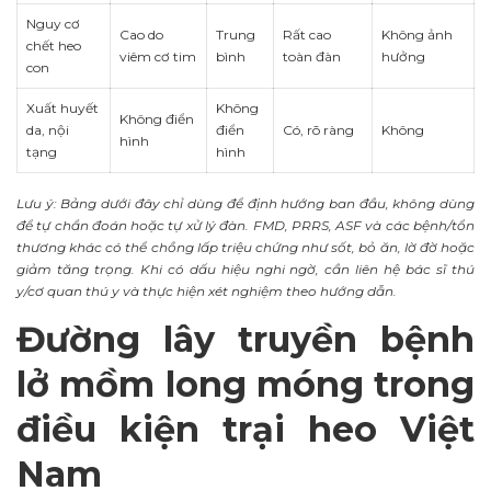
Nguy cơ
Cao do
Trung
Rất cao
Không ảnh
chết heo
viêm cơ tim
bình
toàn đàn
hưởng
con
Xuất huyết
Không
Không điển
da, nội
điển
Có, rõ ràng
Không
hình
tạng
hình
Lưu ý: Bảng dưới đây chỉ dùng để định hướng ban đầu, không dùng
để tự chẩn đoán hoặc tự xử lý đàn. FMD, PRRS, ASF và các bệnh/tổn
thương khác có thể chồng lấp triệu chứng như sốt, bỏ ăn, lờ đờ hoặc
giảm tăng trọng. Khi có dấu hiệu nghi ngờ, cần liên hệ bác sĩ thú
y/cơ quan thú y và thực hiện xét nghiệm theo hướng dẫn.
Đường lây truyền bệnh
lở mồm long móng trong
điều kiện trại heo Việt
Nam