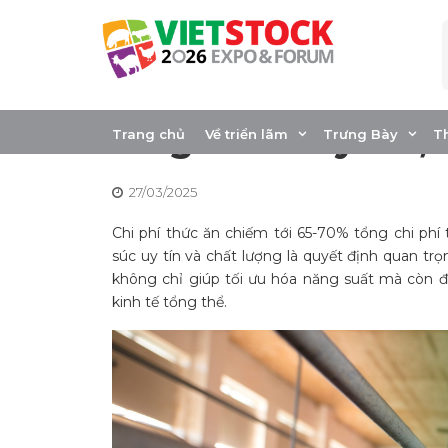
Skip
to
content
7 Tiêu chí lựa ch
ăn gia súc uy tín
Trang chủ
Về triển lãm
Trưng Bày
T
27/03/2025
Chi phí thức ăn chiếm tới 65-70% tổng chi phí 
súc uy tín và chất lượng là quyết định quan tr
không chỉ giúp tối ưu hóa năng suất mà còn đ
kinh tế tổng thể.