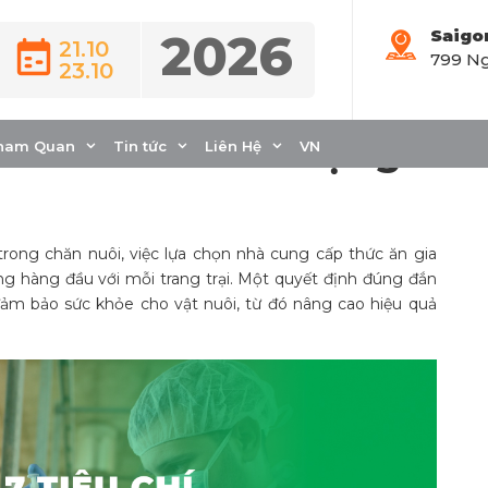
2026
Saigo
21.10
799 Ng
23.10
ọn nhà cung cấp thức
, đảm bảo chất lượng
ham Quan
Tin tức
Liên Hệ
VN
trong chăn nuôi, việc lựa chọn nhà cung cấp thức ăn gia
ọng hàng đầu với mỗi trang trại. Một quyết định đúng đắn
ảm bảo sức khỏe cho vật nuôi, từ đó nâng cao hiệu quả