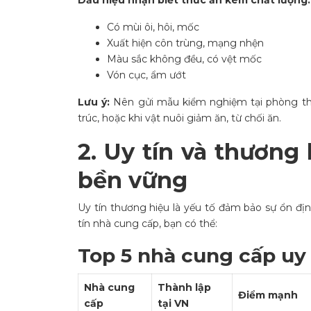
Dấu hiệu nhận biết thức ăn kém chất lượng:
Có mùi ôi, hôi, mốc
Xuất hiện côn trùng, mạng nhện
Màu sắc không đều, có vệt mốc
Vón cục, ẩm ướt
Lưu ý:
Nên gửi mẫu kiểm nghiệm tại phòng thí
trúc, hoặc khi vật nuôi giảm ăn, từ chối ăn.
2. Uy tín và thương
bền vững
Uy tín thương hiệu là yếu tố đảm bảo sự ổn đị
tín nhà cung cấp, bạn có thể:
Top 5 nhà cung cấp uy 
Nhà cung
Thành lập
Điểm mạnh
cấp
tại VN