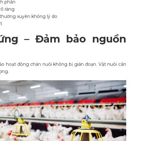
nh phần
rõ ràng
 thường xuyên không lý do
t
 ứng – Đảm bảo nguồn
o hoạt động chăn nuôi không bị gián đoạn. Vật nuôi cần
ợng.