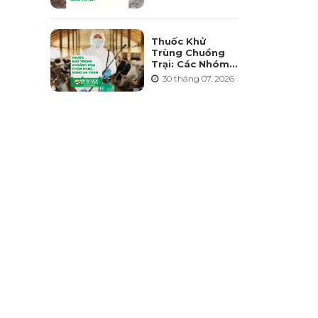
Điểm Và Những
Sai Lầm Cần
Tránh
Thuốc Khử
Trùng Chuồng
Trại: Các Nhóm
Hoạt Chất, Cách
30 tháng 07. 2026
Chọn Và Lưu Ý
An Toàn