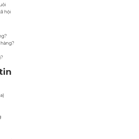
uôi
ã hội
ụng?
ô hàng?
g?
tin
a)
g