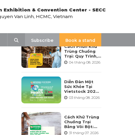
n Exhibition & Convention Center - SECC
uyen Van Linh, HCMC, Vietnam
LATEST NEWS
Search
Subscribe
Book a stand
Cách Phun Khử
Trùng Chuồng
Trại: Quy Trình,
Tần Suất Và Lưu
04 tháng 08. 2026
Ý Khi Sử Dụng
Diễn Đàn Một
Sức Khỏe Tại
Vietstock 2026:
Hướng Tới Phát
03 tháng 08. 2026
Triển Ngành
Chăn Nuôi Bền
Vững
Cách Khử Trùng
Chuồng Trại
Bằng Vôi Bột:
Cách Rải, Thời
31 tháng 07. 2026