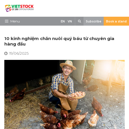
Skip
to
content
Search
Menu
EN
VN
Subscribe
Book a stand
Trang chủ
10 kinh nghiệm chăn nuôi quý báu từ chuyên gia
Về triển lãm
hàng đầu
19/06/2025
Trưng Bày
Tham Quan
Tin tức
Liên Hệ