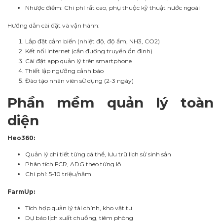
Nhược điểm: Chi phí rất cao, phụ thuộc kỹ thuật nước ngoài
Hướng dẫn cài đặt và vận hành:
Lắp đặt cảm biến (nhiệt độ, độ ẩm, NH3, CO2)
Kết nối Internet (cần đường truyền ổn định)
Cài đặt app quản lý trên smartphone
Thiết lập ngưỡng cảnh báo
Đào tạo nhân viên sử dụng (2-3 ngày)
Phần mềm quản lý toàn
diện
Heo360:
Quản lý chi tiết từng cá thể, lưu trữ lịch sử sinh sản
Phân tích FCR, ADG theo từng lô
Chi phí: 5-10 triệu/năm
FarmUp:
Tích hợp quản lý tài chính, kho vật tư
Dự báo lịch xuất chuồng, tiêm phòng