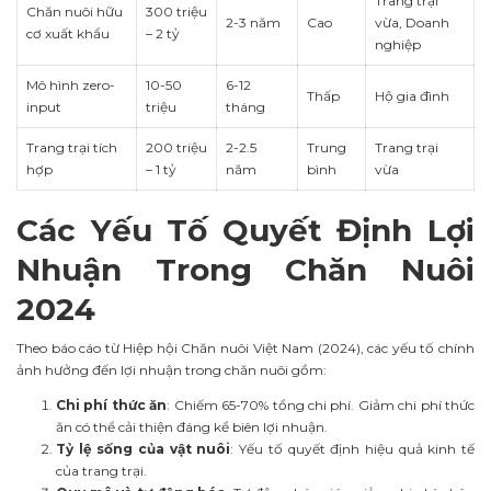
Trang trại
Chăn nuôi hữu
300 triệu
2-3 năm
Cao
vừa, Doanh
cơ xuất khẩu
– 2 tỷ
nghiệp
Mô hình zero-
10-50
6-12
Thấp
Hộ gia đình
input
triệu
tháng
Trang trại tích
200 triệu
2-2.5
Trung
Trang trại
hợp
– 1 tỷ
năm
bình
vừa
Các Yếu Tố Quyết Định Lợi
Nhuận Trong Chăn Nuôi
2024
Theo báo cáo từ Hiệp hội Chăn nuôi Việt Nam (2024), các yếu tố chính
ảnh hưởng đến lợi nhuận trong chăn nuôi gồm:
Chi phí thức ăn
: Chiếm 65-70% tổng chi phí. Giảm chi phí thức
ăn có thể cải thiện đáng kể biên lợi nhuận.
Tỷ lệ sống của vật nuôi
: Yếu tố quyết định hiệu quả kinh tế
của trang trại.