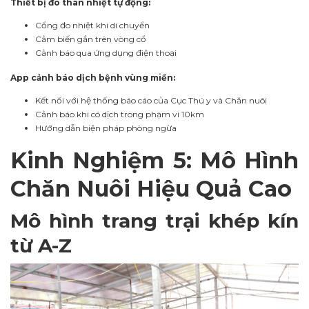
Thiết bị đo thân nhiệt tự động:
Cổng đo nhiệt khi di chuyển
Cảm biến gắn trên vòng cổ
Cảnh báo qua ứng dụng điện thoại
App cảnh báo dịch bệnh vùng miền:
Kết nối với hệ thống báo cáo của Cục Thú y và Chăn nuôi
Cảnh báo khi có dịch trong phạm vi 10km
Hướng dẫn biện pháp phòng ngừa
Kinh Nghiệm 5: Mô Hình
Chăn Nuôi Hiệu Quả Cao
Mô hình trang trại khép kín
từ A-Z