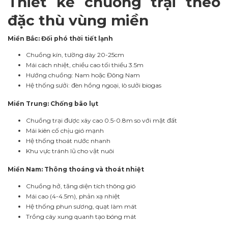
Thiết kế chuồng trại theo
đặc thù vùng miền
Miền Bắc: Đối phó thời tiết lạnh
Chuồng kín, tường dày 20-25cm
Mái cách nhiệt, chiều cao tối thiểu 3.5m
Hướng chuồng: Nam hoặc Đông Nam
Hệ thống sưởi: đèn hồng ngoại, lò sưởi biogas
Miền Trung: Chống bão lụt
Chuồng trại được xây cao 0.5-0.8m so với mặt đất
Mái kiên cố chịu gió mạnh
Hệ thống thoát nước nhanh
Khu vực tránh lũ cho vật nuôi
Miền Nam: Thông thoáng và thoát nhiệt
Chuồng hở, tăng diện tích thông gió
Mái cao (4-4.5m), phản xạ nhiệt
Hệ thống phun sương, quạt làm mát
Trồng cây xung quanh tạo bóng mát