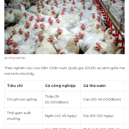
gà công nghiệp
Theo nghiên cứu của Viện Chăn nuôi Quốc gia (2023), so sánh giữa hai
mô hình cho thấy:
Tiêu chí
Gà công nghiệp
Gà thả vườn
Thấp (15-
Chi phí con giống
Cao (30-45.000đ/con)
20.000đ/con)
Thời gian xuất
Ngắn (42-45 ngày)
Dài (90-120 ngày)
chuồng