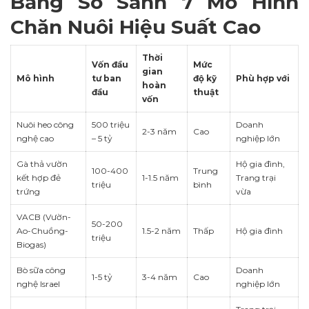
Bảng So Sánh 7 Mô Hình
Chăn Nuôi Hiệu Suất Cao
Thời
Vốn đầu
Mức
gian
Mô hình
tư ban
độ kỹ
Phù hợp với
hoàn
đầu
thuật
vốn
Nuôi heo công
500 triệu
Doanh
2-3 năm
Cao
nghệ cao
– 5 tỷ
nghiệp lớn
Gà thả vườn
Hộ gia đình,
100-400
Trung
kết hợp đẻ
1-1.5 năm
Trang trại
triệu
bình
trứng
vừa
VACB (Vườn-
50-200
Ao-Chuồng-
1.5-2 năm
Thấp
Hộ gia đình
triệu
Biogas)
Bò sữa công
Doanh
1-5 tỷ
3-4 năm
Cao
nghệ Israel
nghiệp lớn