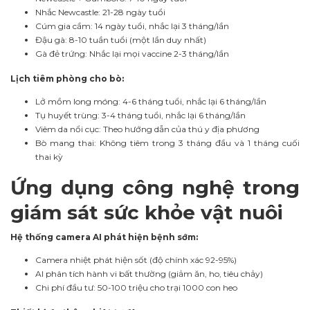
Nhắc Newcastle: 21-28 ngày tuổi
Cúm gia cầm: 14 ngày tuổi, nhắc lại 3 tháng/lần
Đậu gà: 8-10 tuần tuổi (một lần duy nhất)
Gà đẻ trứng: Nhắc lại mọi vaccine 2-3 tháng/lần
Lịch tiêm phòng cho bò:
Lở mồm long móng: 4-6 tháng tuổi, nhắc lại 6 tháng/lần
Tụ huyết trùng: 3-4 tháng tuổi, nhắc lại 6 tháng/lần
Viêm da nổi cục: Theo hướng dẫn của thú y địa phương
Bò mang thai: Không tiêm trong 3 tháng đầu và 1 tháng cuối
thai kỳ
Ứng dụng công nghệ trong
giám sát sức khỏe vật nuôi
Hệ thống camera AI phát hiện bệnh sớm:
Camera nhiệt phát hiện sốt (độ chính xác 92-95%)
AI phân tích hành vi bất thường (giảm ăn, ho, tiêu chảy)
Chi phí đầu tư: 50-100 triệu cho trại 1000 con heo