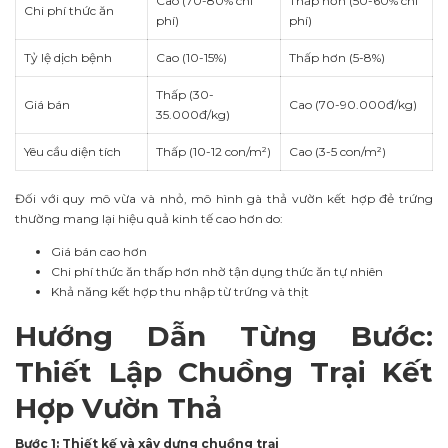
Cao (70-80% chi
Thấp hơn (50-60% chi
Chi phí thức ăn
phí)
phí)
Tỷ lệ dịch bệnh
Cao (10-15%)
Thấp hơn (5-8%)
Thấp (30-
Giá bán
Cao (70-90.000đ/kg)
35.000đ/kg)
Yêu cầu diện tích
Thấp (10-12 con/m²)
Cao (3-5 con/m²)
Đối với quy mô vừa và nhỏ, mô hình gà thả vườn kết hợp đẻ trứng
thường mang lại hiệu quả kinh tế cao hơn do:
Giá bán cao hơn
Chi phí thức ăn thấp hơn nhờ tận dụng thức ăn tự nhiên
Khả năng kết hợp thu nhập từ trứng và thịt
Hướng Dẫn Từng Bước:
Thiết Lập Chuồng Trại Kết
Hợp Vườn Thả
Bước 1: Thiết kế và xây dựng chuồng trại