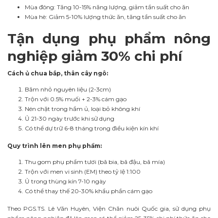
Mùa đông: Tăng 10-15% năng lượng, giảm tần suất cho ăn
Mùa hè: Giảm 5-10% lượng thức ăn, tăng tần suất cho ăn
Tận dụng phụ phẩm nông
nghiệp giảm 30% chi phí
Cách ủ chua bắp, thân cây ngô:
Băm nhỏ nguyên liệu (2-3cm)
Trộn với 0.5% muối + 2-3% cám gạo
Nén chặt trong hầm ủ, loại bỏ không khí
Ủ 21-30 ngày trước khi sử dụng
Có thể dự trữ 6-8 tháng trong điều kiện kín khí
Quy trình lên men phụ phẩm:
Thu gom phụ phẩm tươi (bã bia, bã đậu, bã mía)
Trộn với men vi sinh (EM) theo tỷ lệ 1:100
Ủ trong thùng kín 7-10 ngày
Có thể thay thế 20-30% khẩu phần cám gạo
Theo PGS.TS. Lê Văn Huyên, Viện Chăn nuôi Quốc gia, sử dụng phụ