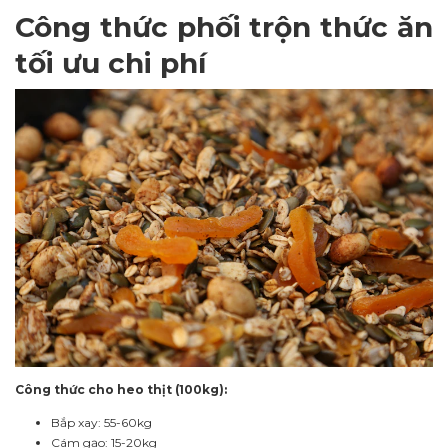
Công thức phối trộn thức ăn
tối ưu chi phí
Công thức cho heo thịt (100kg):
Bắp xay: 55-60kg
Cám gạo: 15-20kg