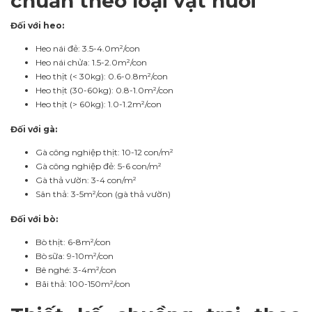
chuẩn theo loại vật nuôi
Đối với heo:
Heo nái đẻ: 3.5-4.0m²/con
Heo nái chửa: 1.5-2.0m²/con
Heo thịt (< 30kg): 0.6-0.8m²/con
Heo thịt (30-60kg): 0.8-1.0m²/con
Heo thịt (> 60kg): 1.0-1.2m²/con
Đối với gà:
Gà công nghiệp thịt: 10-12 con/m²
Gà công nghiệp đẻ: 5-6 con/m²
Gà thả vườn: 3-4 con/m²
Sân thả: 3-5m²/con (gà thả vườn)
Đối với bò:
Bò thịt: 6-8m²/con
Bò sữa: 9-10m²/con
Bê nghé: 3-4m²/con
Bãi thả: 100-150m²/con