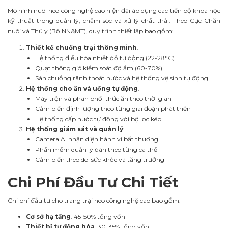
Mô hình nuôi heo công nghệ cao hiện đại áp dụng các tiến bộ khoa học
kỹ thuật trong quản lý, chăm sóc và xử lý chất thải. Theo Cục Chăn
nuôi và Thú y (Bộ NN&MT), quy trình thiết lập bao gồm:
Thiết kế chuồng trại thông minh
:
Hệ thống điều hòa nhiệt độ tự động (22-28°C)
Quạt thông gió kiểm soát độ ẩm (60-70%)
Sàn chuồng rãnh thoát nước và hệ thống vệ sinh tự động
Hệ thống cho ăn và uống tự động
:
Máy trộn và phân phối thức ăn theo thời gian
Cảm biến định lượng theo từng giai đoạn phát triển
Hệ thống cấp nước tự động với bộ lọc kép
Hệ thống giám sát và quản lý
:
Camera AI nhận diện hành vi bất thường
Phần mềm quản lý đàn theo từng cá thể
Cảm biến theo dõi sức khỏe và tăng trưởng
Chi Phí Đầu Tư Chi Tiết
Chi phí đầu tư cho trang trại heo công nghệ cao bao gồm:
Cơ sở hạ tầng
: 45-50% tổng vốn
Thiết bị tự động hóa
: 30-35% tổng vốn