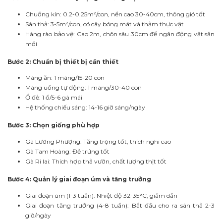
Chuồng kín: 0.2-0.25m²/con, nền cao 30-40cm, thông gió tốt
Sân thả: 3-5m²/con, có cây bóng mát và thảm thực vật
Hàng rào bảo vệ: Cao 2m, chôn sâu 30cm để ngăn động vật săn
mồi
Bước 2: Chuẩn bị thiết bị cần thiết
Máng ăn: 1 máng/15-20 con
Máng uống tự động: 1 máng/30-40 con
Ổ đẻ: 1 ổ/5-6 gà mái
Hệ thống chiếu sáng: 14-16 giờ sáng/ngày
Bước 3: Chọn giống phù hợp
Gà Lương Phượng: Tăng trọng tốt, thích nghi cao
Gà Tam Hoàng: Đẻ trứng tốt
Gà Ri lai: Thích hợp thả vườn, chất lượng thịt tốt
Bước 4: Quản lý giai đoạn úm và tăng trưởng
Giai đoạn úm (1-3 tuần): Nhiệt độ 32-35°C, giảm dần
Giai đoạn tăng trưởng (4-8 tuần): Bắt đầu cho ra sân thả 2-3
giờ/ngày