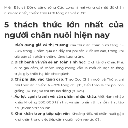
Miền Bắc và Đồng bằng sông Cửu Long là hai vùng có mật độ chăn
nuôi cao nhất, chiếm trên 60% tổng đàn cả nước
5 thách thức lớn nhất của
người chăn nuôi hiện nay
Biến động giá cả thị trường
: Giá thức ăn chăn nuôi tăng 15-
20% trong 2 năm qua đã đẩy chi phí sản xuất lên cao, trong khi
giá bán sản phẩm không tăng tương ứng.
Dịch bệnh và vấn đề an toàn sinh học
: Dịch tả lợn Châu Phi,
cúm gia cầm, lở mồm long móng vẫn là mối đe dọa thường
trực, gây thiệt hại lớn cho ngành.
Chi phí đầu vào tăng cao
: Theo Cục Chăn nuôi và Thú y, chi
phí thức ăn chiếm 65-70% tổng chi phí, tiếp theo là chi phí con
giống (10-15%) và chi phí lao động (8-10%).
Áp lực cạnh tranh với sản phẩm nhập khẩu
: Việt Nam nhập
khẩu khoảng 500.000 tấn thịt và sản phẩm thịt mỗi năm, tạo
áp lực cạnh tranh lớn.
Khó khăn trong tiếp cận vốn
: Khoảng 45% hộ chăn nuôi gặp
khó khăn trong việc tiếp cận nguồn vốn vay ưu đãi.