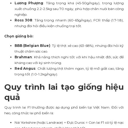
Lương Phượng
: Tăng trọng khá (45-50g/ngày), trọng lượng
xuất chuồng 2.2-2.5kg sau 70 ngày, phù hợp chăn nuôi bán công
nghiệp.
Ross 308
: Tăng trọng nhanh (60-65g/ngày), FCR thấp (1.7-1.8),
nhưng đòi hỏi điều kiện chuồng trại tốt.
Chọn giống bò:
BBB (Belgian Blue)
: Tỷ lệ thịt xẻ cao (63-68%), nhưng đòi hỏi kỹ
thuật chăm sóc cao.
Brahman
: Khả năng thích nghi tốt với khí hậu nhiệt đới, sức đề
kháng cao với ký sinh trùng.
Red Angus
: Chất lượng thịt thơm ngon, tỷ lệ mỡ giắt cao, tăng
trọng tốt (1.0-1.2kg/ngày).
Quy trình lai tạo giống hiệu
quả
Quy trình lai F1 thường được áp dụng phổ biến tại Việt Nam. Đối với
heo, công thức lai phổ biến là:
Nái Yorkshire (hoặc Landrace) × Đực Duroc = Con lai F1 có tỷ lệ nạc