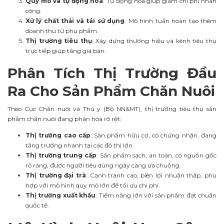
Quy mô và tự động hóa
: Tự động hóa giúp giảm chi phí nhân
công.
Xử lý chất thải và tái sử dụng
: Mô hình tuần hoàn tạo thêm
doanh thu từ phụ phẩm.
Thị trường tiêu thụ
: Xây dựng thương hiệu và kênh tiêu thụ
trực tiếp giúp tăng giá bán.
Phân Tích Thị Trường Đầu
Ra Cho Sản Phẩm Chăn Nuôi
Theo Cục Chăn nuôi và Thú y (Bộ NN&MT), thị trường tiêu thụ sản
phẩm chăn nuôi đang phân hóa rõ rệt:
Thị trường cao cấp
: Sản phẩm hữu cơ, có chứng nhận, đang
tăng trưởng nhanh tại các đô thị lớn.
Thị trường trung cấp
: Sản phẩm sạch, an toàn, có nguồn gốc
rõ ràng, được người tiêu dùng ngày càng ưa chuộng.
Thị trường đại trà
: Cạnh tranh cao, biên lợi nhuận thấp, phù
hợp với mô hình quy mô lớn để tối ưu chi phí.
Thị trường xuất khẩu
: Tiềm năng lớn với sản phẩm đạt chuẩn
quốc tế.