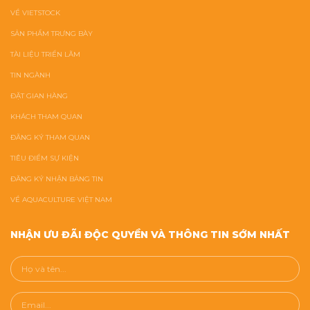
VỀ VIETSTOCK
SẢN PHẨM TRƯNG BÀY
TÀI LIỆU TRIỂN LÃM
TIN NGÀNH
ĐẶT GIAN HÀNG
KHÁCH THAM QUAN
ĐĂNG KÝ THAM QUAN
TIÊU ĐIỂM SỰ KIỆN
ĐĂNG KÝ NHẬN BẢNG TIN
VỀ AQUACULTURE VIỆT NAM
NHẬN ƯU ĐÃI ĐỘC QUYỀN VÀ THÔNG TIN SỚM NHẤT