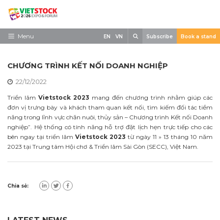
Skip
to
content
Search
Menu
EN
VN
Subscribe
Book a stand
Trang chủ
CHƯƠNG TRÌNH KẾT NỐI DOANH NGHIỆP
Về triển lãm
22/12/2022
Trưng Bày
Triển lãm
Vietstock 2023
mang đến chương trình nhằm giúp các
đơn vị trưng bày và khách tham quan kết nối, tìm kiếm đối tác tiềm
Tham Quan
năng trong lĩnh vực chăn nuôi, thủy sản – Chương trình Kết nối Doanh
nghiệp”. Hệ thống có tính năng hỗ trợ đặt lịch hẹn trực tiếp cho các
Tin tức
bên ngay tại triển lãm
Vietstock 2023
từ ngày 11 » 13 tháng 10 năm
2023 tại Trung tâm Hội chơ & Triển lãm Sài Gòn (SECC), Việt Nam.
Liên Hệ
Chia sẻ: