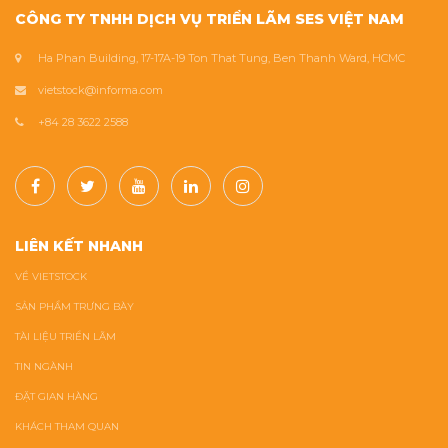
CÔNG TY TNHH DỊCH VỤ TRIỂN LÃM SES VIỆT NAM
Ha Phan Building, 17-17A-19 Ton That Tung, Ben Thanh Ward, HCMC
vietstock@informa.com
+84 28 3622 2588
LIÊN KẾT NHANH
VỀ VIETSTOCK
SẢN PHẨM TRƯNG BÀY
TÀI LIỆU TRIỂN LÃM
TIN NGÀNH
ĐẶT GIAN HÀNG
KHÁCH THAM QUAN