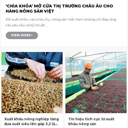
‘CHÌA KHÓA’ MỞ CỬA THỊ TRƯỜNG CHÂU ÂU CHO
HÀNG NÔNG SẢN VIỆT
Để xuất khẩu vào châu Âu, nông sản Việt Nam không chỉ đáp ứng
các yêu cầu về kỹ thuật...
VIEW MORE
Xuất khẩu nông nghiệp tăng
Tín hiệu tích cực từ xuất
đưa xuất siêu lên gấp 3,2 lần,
khẩu nông sản