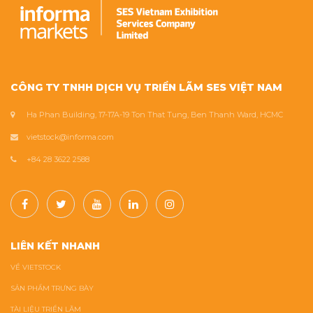
CÔNG TY TNHH DỊCH VỤ TRIỂN LÃM SES VIỆT NAM
Ha Phan Building, 17-17A-19 Ton That Tung, Ben Thanh Ward, HCMC
vietstock@informa.com
+84 28 3622 2588
LIÊN KẾT NHANH
VỀ VIETSTOCK
SẢN PHẨM TRƯNG BÀY
TÀI LIỆU TRIỂN LÃM