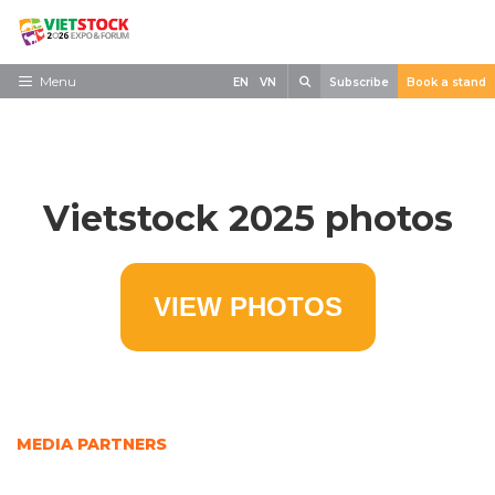
Skip
to
content
Search
Menu
EN
VN
Subscribe
Book a stand
Home
Need to know
Vietstock 2025 photos
Exhibit
Visit
News
VIEW PHOTOS
Contact
MEDIA PARTNERS