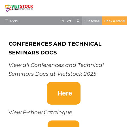
Skip
to
content
Search
Menu
EN
VN
Subscribe
Book a stand
Home
Need to know
CONFERENCES AND TECHNICAL
SEMINARS DOCS
Exhibit
View all Conferences and Technical
Visit
Seminars Docs at Vietstock 2025
News
Contact
Here
V
iew E-show Catalogue