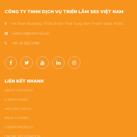
CÔNG TY TNHH DỊCH VỤ TRIỂN LÃM SES VIỆT NAM
Ha Phan Building, 17-17A-19 Ton That Tung, Ben Thanh Ward, HCMC
vietstock@informa.com
+84 28 3622 2588
LIÊN KẾT NHANH
ABOUT VIETSTOCK
E-BROCHURES
INDUSTRY NEWS
BOOK A STAND
VISITOR PROFILES
ONLINE REGISTRATION