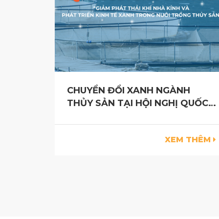
CHUYỂN ĐỔI XANH NGÀNH
THỦY SẢN TẠI HỘI NGHỊ QUỐC
TẾ AQUACULTURE VIETNAM
XEM THÊM