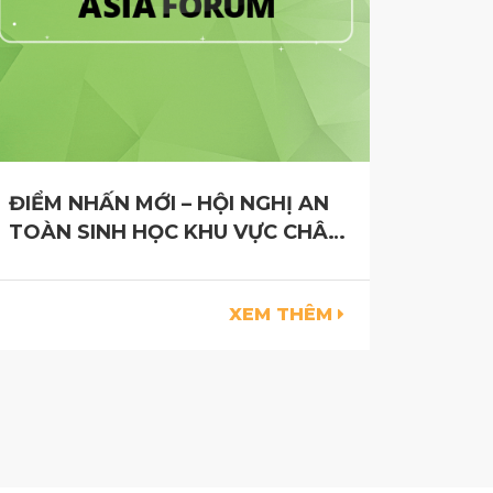
ĐIỂM NHẤN MỚI – HỘI NGHỊ AN
TOÀN SINH HỌC KHU VỰC CHÂU
Á
XEM THÊM