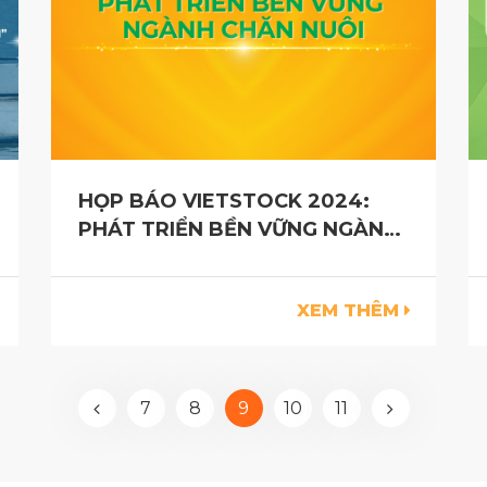
HỌP BÁO VIETSTOCK 2024:
PHÁT TRIỂN BỀN VỮNG NGÀNH
CHĂN NUÔI
XEM THÊM
7
8
9
10
11