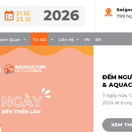
2026
Saigo
21.10
799 Ng
Tin sự kiện
23.10
ham Quan
Tin tức
Liên Hệ
VN
EN
ĐẾM NGƯ
& AQUAC
7 ngày nữa, "
2024 sẽ bùng
XEM T