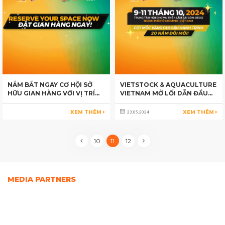
NẮM BẮT NGAY CƠ HỘI SỞ
VIETSTOCK & AQUACULTURE
HỮU GIAN HÀNG VỚI VỊ TRÍ
VIETNAM MỞ LỐI DẪN ĐẦU
HOÀN HẢO NHẤT
SÁNG TẠO VÀ HỢP TÁC
TRONG NGÀNH CHĂN NUÔI
XEM THÊM
XEM THÊM
23.05.2024
VÀ NUÔI TRỒNG THỦY SẢN
10
11
12
MEDIA PARTNERS