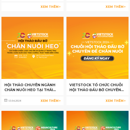
NINH
XEM THÊM
XEM THÊM
HỘI THẢO CHUYÊN NGÀNH
VIETSTOCK TỔ CHỨC CHUỖI
CHĂN NUÔI HEO TẠI THÁI
HỘI THẢO ĐẦU BỜ CHUYÊN
NGUYÊN
ĐỀ CHĂN NUÔI
XEM THÊM
XEM THÊM
13.06.2024