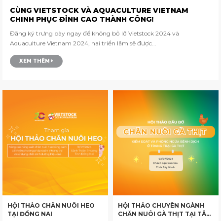
CÙNG VIETSTOCK VÀ AQUACULTURE VIETNAM
CHINH PHỤC ĐỈNH CAO THÀNH CÔNG!
Đăng ký trưng bày ngay để không bỏ lỡ Vietstock 2024 và
Aquaculture Vietnam 2024, hai triển lãm sẽ được...
XEM THÊM
HỘI THẢO CHĂN NUÔI HEO
HỘI THẢO CHUYÊN NGÀNH
TẠI ĐỒNG NAI
CHĂN NUÔI GÀ THỊT TẠI TÂY