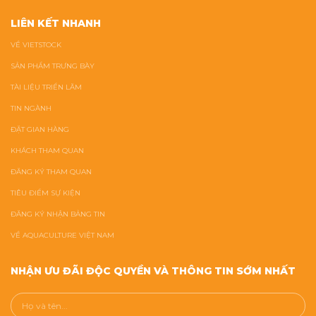
LIÊN KẾT NHANH
VỀ VIETSTOCK
SẢN PHẨM TRƯNG BÀY
TÀI LIỆU TRIỂN LÃM
TIN NGÀNH
ĐẶT GIAN HÀNG
KHÁCH THAM QUAN
ĐĂNG KÝ THAM QUAN
TIÊU ĐIỂM SỰ KIỆN
ĐĂNG KÝ NHẬN BẢNG TIN
VỀ AQUACULTURE VIỆT NAM
NHẬN ƯU ĐÃI ĐỘC QUYỀN VÀ THÔNG TIN SỚM NHẤT